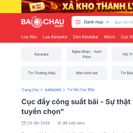
Danh mục
Loa Kéo
Loa Karaoke
Dàn Karaoke
Micro
Cục Đ
Nghe Nhạc - Xem
Karaoke
Hội T
Phim
Tin Thương Hiệu
Màn hình led
Tin Bả
›
›
Tư Vấn Cục Đẩy
Trang Chủ
KARAOKE
Cục đẩy công suất bãi - Sự thật
tuyển chọn"
03-06-2026
86 lượt xem