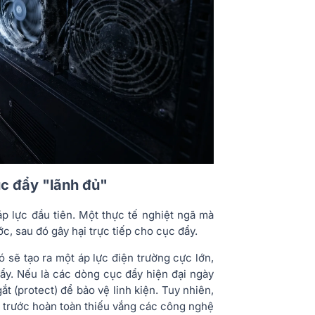
ục đẩy "lãnh đủ"
u áp lực đầu tiên. Một thực tế nghiệt ngã mà
ớc, sau đó gây hại trực tiếp cho cục đẩy.
ó sẽ tạo ra một áp lực điện trường cực lớn,
đẩy. Nếu là các dòng cục đẩy hiện đại ngày
t (protect) để bảo vệ linh kiện. Tuy nhiên,
 trước hoàn toàn thiếu vắng các công nghệ