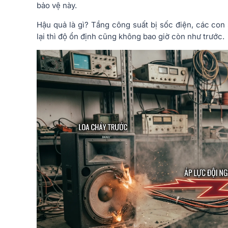
bảo vệ này.
Hậu quả là gì? Tầng công suất bị sốc điện, các con 
lại thì độ ổn định cũng không bao giờ còn như trước.