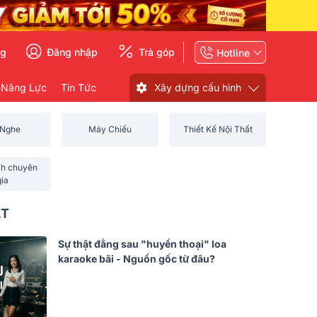
ng
Đăng nhập
Trả góp
Hotline
 Năng Lực
Tin Tức
Xây dựng cấu hình
 Nghe
Máy Chiếu
Thiết Kế Nội Thất
ch chuyên
gia
ẤT
Sự thật đằng sau "huyền thoại" loa
karaoke bãi - Nguồn gốc từ đâu?