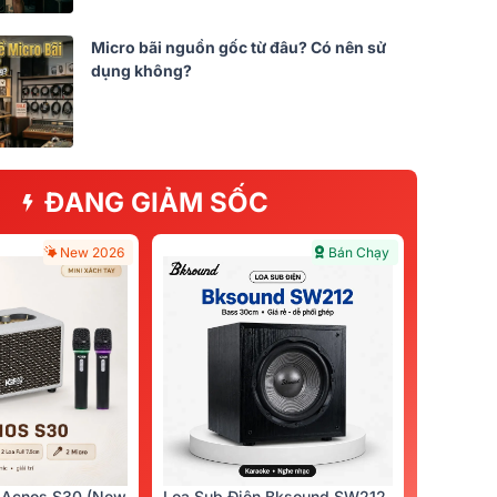
Micro bãi nguồn gốc từ đâu? Có nên sử
dụng không?
ĐANG GIẢM SỐC
New 2026
Bán Chạy
 Acnos S30 (New
Loa Sub Điện Bksound SW212