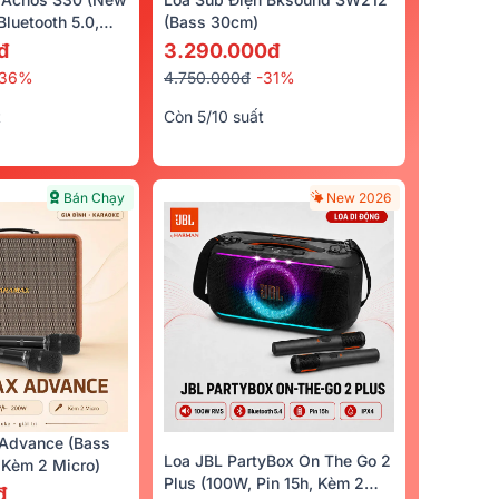
luetooth 5.0,
(bass 30cm)
cro)
đ
3.290.000đ
-36%
4.750.000đ
-31%
t
Còn 5/10 suất
Bán Chạy
New 2026
Advance (Bass
Loa JBL PartyBox On The Go 2
Kèm 2 Micro)
Plus (100W, Pin 15h, Kèm 2
đ