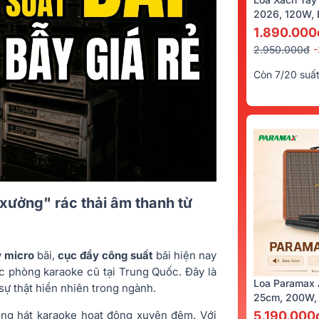
2026, 120W, B
Kèm 2 Tay Mi
1.890.000
2.950.000đ
Còn 7/20 suấ
xưởng" rác thải âm thanh từ
y
micro
bãi,
cục đẩy công suất
bãi hiện nay
ác phòng karaoke cũ tại Trung Quốc. Đây là
Loa Paramax 
sự thật hiển nhiên trong ngành.
25cm, 200W, 
òng hát karaoke hoạt động xuyên đêm. Với
5.190.000