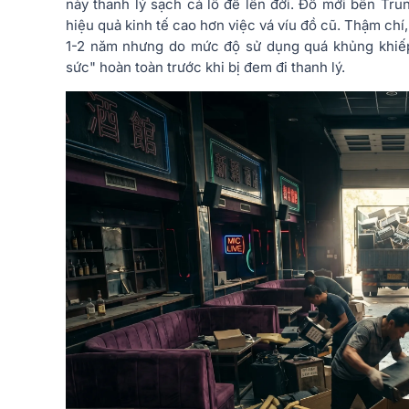
này thanh lý sạch cả lô để lên đời. Đồ mới bên Trun
hiệu quả kinh tế cao hơn việc vá víu đồ cũ. Thậm chí
1-2 năm nhưng do mức độ sử dụng quá khủng khiếp (
sức" hoàn toàn trước khi bị đem đi thanh lý.