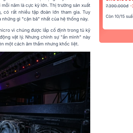
i mỗi năm là cực kỳ lớn. Thị trường sản xuất
7.390.000đ
-
, có rất nhiều tập đoàn lớn tham gia. Tuy
Còn 10/15 suấ
à những gì "cặn bã" nhất của hệ thống này.
icro vì chúng được lắp cố định trong tủ kỹ
c động vật lý. Nhưng chính sự "ẩn mình" này
 kiện một cách âm thầm nhưng khốc liệt.