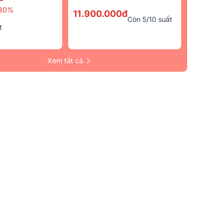
Micro)
30%
11.900.000đ
Còn 5/10 suất
t
Xem tất cả