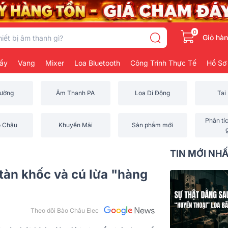
0
Giỏ hà
ẩy
Vang
Mixer
Loa Bluetooth
Công Trình Thực Tế
Hồ Sơ
rường
Âm Thanh PA
Loa Di Động
Tai
Phân tí
o Châu
Khuyến Mãi
Sản phẩm mới
TIN MỚI NH
 tàn khốc và cú lừa "hàng
Theo dõi Bảo Châu Elec