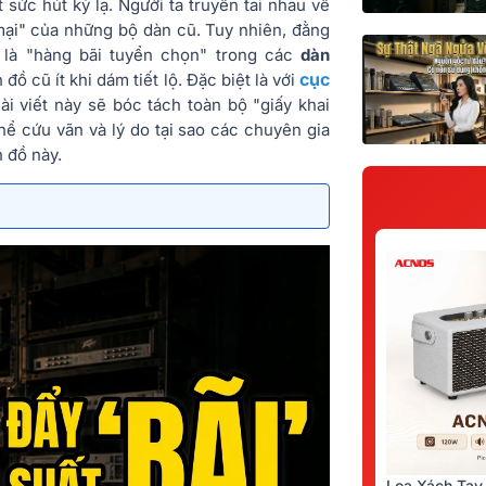
 sức hút kỳ lạ. Người ta truyền tai nhau về
mại" của những bộ dàn cũ. Tuy nhiên, đằng
là "hàng bãi tuyển chọn" trong các
dàn
cục
 đồ cũ ít khi dám tiết lộ. Đặc biệt là với
ài viết này sẽ bóc tách toàn bộ "giấy khai
thể cứu vãn và lý do tại sao các chuyên gia
 đồ này.
Loa Xách Tay