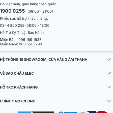
Gọi đặt mua, giao hàng toàn quốc
1900 0255
(08:00 - 21:00)
Khiếu nại, hỗ trợ khách hàng:
0344 860 255
(08:00 - 18:00)
Hỗ Trợ Kỹ Thuật Bảo Hành:
Miền Bắc :
096 169 1633
Miền Nam:
086 551 3799
HỆ THỐNG 18 SHOWROOM, CỬA HÀNG ÂM THANH
VỀ BẢO CHÂU ELEC
Bạn có thể nhanh chóng và dễ dàng cấu hình cài đặt bảng điều
khiển, giám sát trạng thái bộ khuếch đại, và truyền dữ liệu qua USB,
đồng thời có chức năng khóa bảng để giữ các cài đặt của bạn an
HỖ TRỢ KHÁCH HÀNG
toàn, xuất thông tin như thiết bị nội bộ và dữ liệu đăng nhập vào
USB để xử lý sự cố cực chuẩn xác.
CHÍNH SÁCH CHUNG
Cục đẩy công suất Yamaha PX8
đã và đang chiếm được nhiều s
yêu thích của những người yêu âm nhạc. Hãy liên hệ hotline
1900