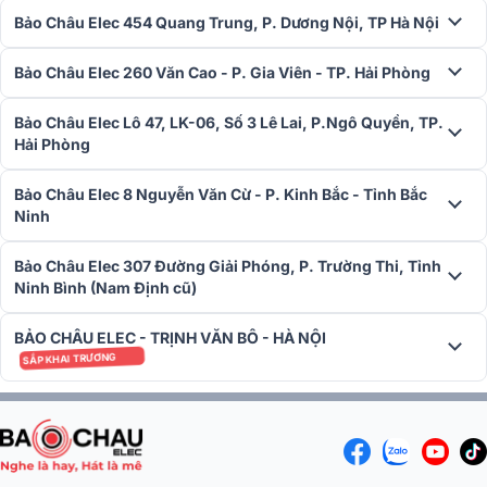
Bảo Châu Elec 454 Quang Trung, P. Dương Nội, TP Hà Nội
Bảo Châu Elec 260 Văn Cao - P. Gia Viên - TP. Hải Phòng
Bảo Châu Elec Lô 47, LK-06, Số 3 Lê Lai, P.Ngô Quyền, TP.
Hải Phòng
Bảo Châu Elec 8 Nguyễn Văn Cừ - P. Kinh Bắc - Tỉnh Bắc
Ninh
Bảo Châu Elec 307 Đường Giải Phóng, P. Trường Thi, Tỉnh
Ninh Bình (Nam Định cũ)
Cùng với đó là thuật sĩ cấu hình cho phép người dùng tiết kiệm được
nhiều thời gian hơn trong quá trình thiết lập hệ thống bằng gán cài
BẢO CHÂU ELEC - TRỊNH VĂN BÔ - HÀ NỘI
đặt loa tối ưu phù hợp với cấu hình hệ thống của bạn, đơn giản chọn
SẮP KHAI TRƯƠNG
bộ lọc, chép thích hợp mỗi loa, còn loa Config Wizard sẽ làm.
Trang bị đầy đủ các cổng kết nối
Với hệ thống kết nối cả đầu vào XLR và TRS, kết nối bài, Speakon
và điện thoại đầu ra mang đến khả năng phối ghép linh động, dễ
dàng trong các hệ thống âm nhạc khác khau.