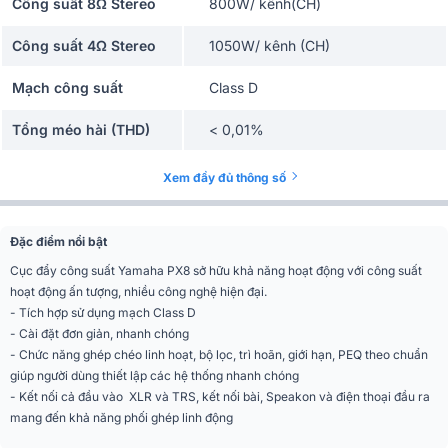
Công suất 8Ω Stereo
800W/ kênh(CH)
Công suất 4Ω Stereo
1050W/ kênh (CH)
Mạch công suất
Class D
Tổng méo hài (THD)
< 0,01%
Công suất 2Ω stereo
2x 600W
Xem đầy đủ thông số
Kết nối vào
XLR + giắc cắm
Đặc điểm nổi bật
Kích thước
480 x 88 x 388 mm
Cục đẩy công suất Yamaha PX8 sở hữu khả năng hoạt động với công suất
hoạt động ấn tượng, nhiều công nghệ hiện đại.
Trọng lượng
7,2 kg
- Tích hợp sử dụng mạch Class D
- Cài đặt đơn giản, nhanh chóng
- Chức năng ghép chéo linh hoạt, bộ lọc, trì hoãn, giới hạn, PEQ theo chuẩn
giúp người dùng thiết lập các hệ thống nhanh chóng
- Kết nối cả đầu vào XLR và TRS, kết nối bài, Speakon và điện thoại đầu ra
mang đến khả năng phối ghép linh động