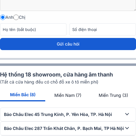
Anh
Chị
Gửi câu hỏi
Hệ thống 18 showroom, cửa hàng âm thanh
Bên cạnh đó là chế độ Amp cho phép người dùng cấu hình hệ thống
(Tất cả cửa hàng đều có chỗ đỗ xe ô tô miễn phí)
mà không gặp khó khăn bằng cách chọn định tuyến đầu vào, đầu
ra.
Miền Bắc (8)
Miền Nam (7)
Miền Trung (3)
Cài đặt đơn giản, nhanh chóng
Bảo Châu Elec 45 Trung Kính, P. Yên Hòa, TP. Hà Nội
Trong bất kỹ hệ thống ấm thanh, mẫu cục đẩy này đều mang đến
khả năng cài đặt, điều chỉnh dễ dàng với hai chế độ Cài đặt cơ bản,
cài đặt nâng cao cho phép mọi người dùng đều dùng được.
Bảo Châu Elec 287 Trần Khát Chân, P. Bạch Mai, TP Hà Nội