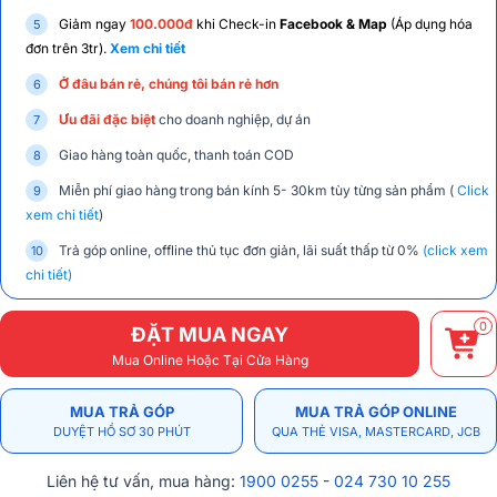
Giảm ngay
100.000đ
khi Check-in
Facebook & Map
(Áp dụng hóa
đơn trên 3tr).
Xem chi tiết
Ở đâu bán rẻ, chúng tôi bán rẻ hơn
Ưu đãi đặc biệt
cho doanh nghiệp, dự án
Giao hàng toàn quốc, thanh toán COD
Miễn phí giao hàng trong bán kính 5- 30km tùy từng sản phẩm (
Click
xem chi tiết
)
Trả góp online, offline thủ tục đơn giản, lãi suất thấp từ 0%
(click xem
chi tiết)
0
ĐẶT MUA NGAY
Mua Online Hoặc Tại Cửa Hàng
MUA TRẢ GÓP
MUA TRẢ GÓP ONLINE
DUYỆT HỒ SƠ 30 PHÚT
QUA THẺ VISA, MASTERCARD, JCB
Liên hệ tư vấn, mua hàng:
1900 0255
-
024 730 10 255