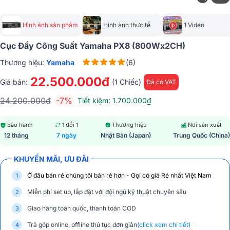
Hình ảnh sản phẩm
Hình ảnh thực tế
1 Video
Cục Đẩy Công Suất Yamaha PX8 (800Wx2CH)
Thương hiệu:
Yamaha
(6)
22.500.000đ
Giá bán:
(1 Chiếc)
Đã có VAT
24.200.000đ
-7%
Tiết kiệm: 1.700.000₫
Bảo hành
1 đổi 1
Thương hiệu
Nơi sản xuất
12 tháng
7 ngày
Nhật Bản (Japan)
Trung Quốc (China)
KHUYẾN MÃI, ƯU ĐÃI
Ở đâu bán rẻ chúng tôi bán rẻ hơn - Gọi có giá Rẻ nhất Việt Nam
Miễn phí set up, lắp đặt với đội ngũ kỹ thuật chuyên sâu
Giao hàng toàn quốc, thanh toán COD
Trả góp online, offline thủ tục đơn giản
(click xem chi tiết)