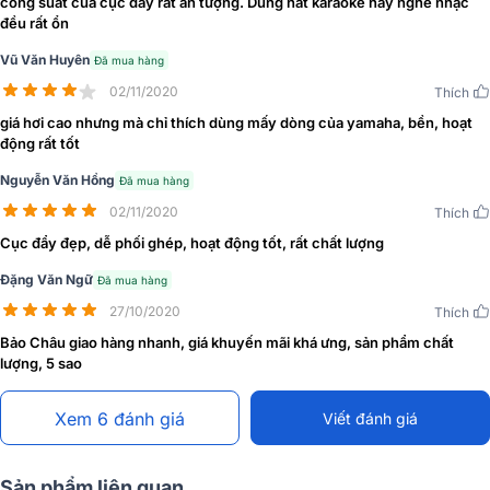
công suất của cục đẩy rất ấn tượng. Dùng hát karaoke hay nghe nhạc
chỉnh, hệ thống đèn báo hoạt động, tản nhiệt hai bên, tay cầm bằng
đều rất ổn
kim loại.
Vũ Văn Huyên
Đã mua hàng
Bao xung quanh hệ thống linh kiện là vỏ kim loại cao cấp, độ bền
02/11/2020
Thích
cao, phủ bên ngoài lớp sơn đen bảo vệ và làm nổi bật sự sang
trọng. Phía sau là hệ thống các cổng kết nối mang đến khả năng
giá hơi cao nhưng mà chỉ thích dùng mấy dòng của yamaha, bền, hoạt
phối ghép các thiết bị chuẩn xác, mượt mà nhất.
động rất tốt
Nguyễn Văn Hồng
Đánh giá chất lượng
cục đẩy công suất Yamaha
Đã mua hàng
PX8
02/11/2020
Thích
Cục đẩy đẹp, dễ phối ghép, hoạt động tốt, rất chất lượng
Tích hợp sử dụng mạch Class D
Đặng Văn Ngữ
Đã mua hàng
Cũng như các mẫu cục đẩy trước đó, cục đẩy công suất Yamaha
27/10/2020
Thích
PX8 tích hợp sử dụng mạch khuếch đại Class D được phát triển, tập
trung tất cả các chức năng cần thiết vào một chip LSI tùy biến và
Bảo Châu giao hàng nhanh, giá khuyến mãi khá ưng, sản phẩm chất
sử dụng công nghệ PLL để kiểm soát các đặc tính truyền trong thời
lượng, 5 sao
gian thực.
Xem 6 đánh giá
Viết đánh giá
Sản phẩm liên quan