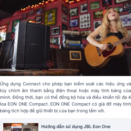
Ứng dụng Connect cho phép bạn kiểm soát các hiệu ứng và
tùy chỉnh âm thanh bằng điện thoại hoặc máy tính bảng của
mình. Đồng thời, bạn có thể đồng bộ hóa và điều khiển tối đa 4
loa EON ONE Compact. EON ONE Compact có giá đỡ máy tính
bảng tích hợp để giữ thiết bị của bạn trong tầm với.
Hướng dẫn sử dụng JBL Eon One