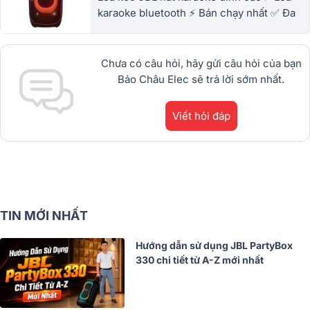
karaoke bluetooth ⚡ Bán chạy nhất ✅ Đa
dạng mẫu mã ⚡ BH lâu dài ⚡ Chất lượng số
1 Việt Nam ⚡ Trả góp 0%
Chưa có câu hỏi, hãy gửi câu hỏi của bạn
Bảo Châu Elec sẽ trả lời sớm nhất.
Viết hỏi đáp
TIN MỚI NHẤT
Hướng dẫn sử dụng JBL PartyBox
330 chi tiết từ A-Z mới nhất