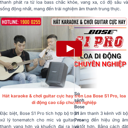
thanh phát ra từ loa bass chắc khỏe, vang xa, có độ sâu và
sống động nhất, mang đến trải nghiệm âm thanh trung thực.
So
Hát karaoke & chơi guitar cực hay trên Loa Bose S1 Pro, loa
sánh
di động cao cấp chuyên nghiệp
Bose
S1
Đặc biệt, Bose S1 Pro tích hợp bộ trộn âm thanh 3 kênh với bộ
Pro+
xử lý tonematch cho mic và guitar, mang đến hiệu ứng âm
và
thanh vang hơn và khuếch đại ra loa tốt hơn. Bằng cách đặt