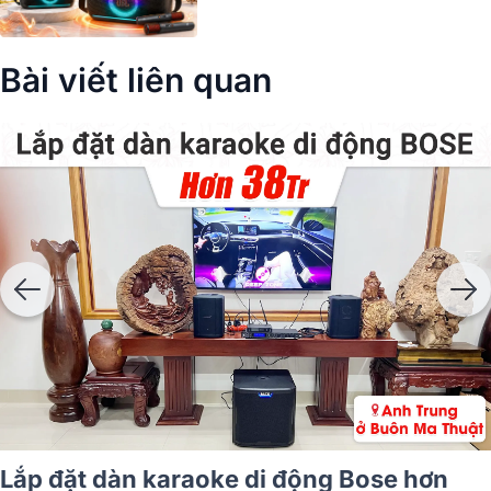
Bài viết liên quan
n Sử Dụng Loa Bose S1 Pro +
Phân Bi
 Hiểu Nhất!
Plus Dễ