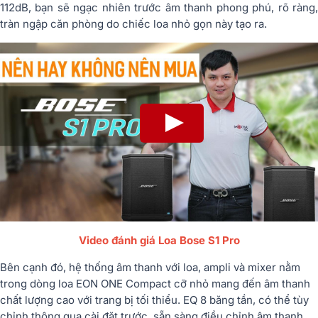
112dB, bạn sẽ ngạc nhiên trước âm thanh phong phú, rõ ràng,
tràn ngập căn phòng do chiếc loa nhỏ gọn này tạo ra.
Video đánh giá Loa Bose S1 Pro
Bên cạnh đó, hệ thống âm thanh với loa, ampli và mixer nằm
trong dòng loa EON ONE Compact cỡ nhỏ mang đến âm thanh
chất lượng cao với trang bị tối thiểu. EQ 8 băng tần, có thể tùy
chỉnh thông qua cài đặt trước, sẵn sàng điều chỉnh âm thanh