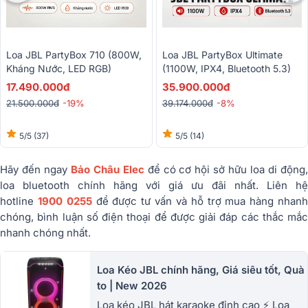
Loa JBL PartyBox 710 (800W,
Loa JBL PartyBox Ultimate
Kháng Nước, LED RGB)
(1100W, IPX4, Bluetooth 5.3)
17.490.000đ
35.900.000đ
21.500.000đ
-19%
39.174.000đ
-8%
5/5
(37)
5/5
(14)
Hãy đến ngay
Bảo Châu Elec
để có cơ hội sở hữu loa di động
loa bluetooth chính hãng với giá ưu đãi nhất. Liên hệ
hotline
1900 0255
để được tư vấn và hỗ trợ mua hàng nhan
chóng, bình luận số điện thoại để được giải đáp các thắc mắc
nhanh chóng nhất.
Loa Kéo JBL chính hãng, Giá siêu tốt, Quà
to | New 2026
Loa kéo JBL hát karaoke đỉnh cao ⚡ Loa