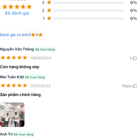
3
0%
Công suất loa Bose S1 Pro rất mạnh mẽ lên tới 150W hoàn toàn phù
2
0%
84 đánh giá
hợp cho các không gian mở và rộng, cũng như phục vụ tốt cho các
1
0%
buổi biểu diễn nhỏ hoặc các sự kiện với số lượng khách hàng vừa
phải.
Đánh giá có ảnh
5
4
Nguyễn Văn Thắng
Đã mua hàng
08/08/2024
1
Con hàng không sóp
Mai Tuấn Kiệt
Đã mua hàng
02/10/2023
Thích
Sản phẩm chính hãng
Anh Trí
Đã mua hàng