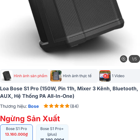
1/5
Hình ảnh sản phẩm
Hình ảnh thực tế
1 Video
Loa Bose S1 Pro (150W, Pin 11h, Mixer 3 Kênh, Bluetooth,
AUX, Hệ Thống PA All-In-One)
Thương hiệu:
Bose
(84)
Ngừng Sản Xuất
Bose S1 Pro
Bose S1 Pro+
13.160.000₫
(plus)
15.390.000₫