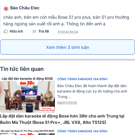
điều chỉnh âm lượng riêng và chỉ báo tín hiệu/clip. Kênh 1 và kênh 2
Bảo Châu Elec
tích hợp một cặp đầu vào XLR thuận tiện cho việc kết nối bàn phím
và micro, giúp người dùng dễ dàng thiết lập trước khi biểu diễn một
chào anh, bên em còn mẫu Bose S1 pro plus, bản S1 pro thường
cách nhanh chóng và đơn giản.
hãng ngừng sản xuất rồi anh ạ. Thông tin đến anh ạ
Hữu ích
Trả lời
01/04/2024
Bên cạnh đó, bộ trộn 3 kênh trên bo mạch cung cấp các điều khiển
ToneMatch, Reverb và EQ riêng biệt cho hai kênh, và còn có một
kênh riêng dành cho nguồn nhạc có dây (3,5 mm) hoặc không dây
Xem thêm 3 bình luận
Bluetooth tích hợp trên loa Bose S1 Pro đẳng cấp này
Tin tức liên quan
Tư vấn:
Loa nghe nhạc nào hay nhất? Cách chọn loa nghe nhạc tốt
CÔNG TRÌNH KARAOKE GIA ĐÌNH
giá rẻ?
Bảo Châu Elec đã hoàn thành lắp đặt dàn
karaoke di động cực kỳ ấn tượng cho anh
Trung ...
Đánh giá chất lượng Loa Bose S1 Pro chính hãng
06/01/2025
Công nghệ PA multi-position
Lắp đặt dàn karaoke di động Bose hơn 38tr cho anh Trung tại
Buôn Ma Thuột (Bose S1 Pro+, JBL VX8, Alto TS12S)
Loa karaoke mini
Bose S1 Pro
có thể đáp ứng tốt nhiều mục đích
biểu diễn khác nhau nhờ việc sử dụng công nghệ PA multi-position,
CÔNG TRÌNH KARAOKE GIA ĐÌNH