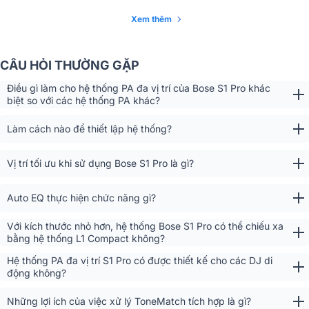
CÔNG TY TNHH UNIVERSAL
Nhập khẩu & Phân
Xem thêm
PROCUREMENT SYSTEMS VIỆT
phối
NAM
CÂU HỎI THƯỜNG GẶP
Điều gì làm cho hệ thống PA đa vị trí của Bose S1 Pro khác
biệt so với các hệ thống PA khác?
Loa Bose S1 Pro
là một trong những mẫu loa bluetooth cao cấp đế
Làm cách nào để thiết lập hệ thống?
từ thương hiệu Mỹ. Sản phẩm được đánh giá là mẫu loa tiêu biểu
phục vụ cho các buổi biểu diễn ca nhạc. Hiện sản phẩm đang được
bày bán chính hãng tại hệ thống siêu thị âm thanh Bảo Châu Elec
Vị trí tối ưu khi sử dụng Bose S1 Pro là gì?
trên toàn quốc.
Auto EQ thực hiện chức năng gì?
Tổng quan về loa Bose S1 Pro
Với kích thước nhỏ hơn, hệ thống Bose S1 Pro có thể chiếu xa
Kích thước nhỏ gọn, di chuyển dễ dàng
bằng hệ thống L1 Compact không?
Kích thước loa bose S1 Pro nhỏ gọn và góc cạnh sắc nét, chỉ có 332
Hệ thống PA đa vị trí S1 Pro có được thiết kế cho các DJ di
x 282 x 240 mm (HxWxD) và nặng dưới 6,5 kg, giúp bạn dễ dàng
động không?
di chuyển và định hình theo nhiều không gian khác nhau. Với thiết
kế như vậy, Bose S1 Pro không chỉ phục vụ cho các bữa tiệc mà còn
Những lợi ích của việc xử lý ToneMatch tích hợp là gì?