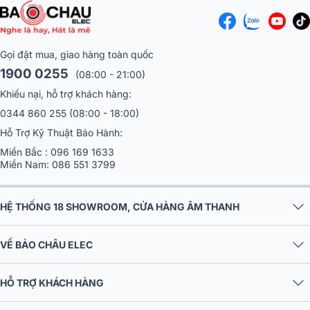
mẽ với tính năng kết nối nhiều loa cùng lúc.
Gọi đặt mua, giao hàng toàn quốc
1900 0255
(08:00 - 21:00)
Khiếu nại, hỗ trợ khách hàng:
0344 860 255
(08:00 - 18:00)
Hỗ Trợ Kỹ Thuật Bảo Hành:
Miền Bắc :
096 169 1633
Miền Nam:
086 551 3799
HỆ THỐNG 18 SHOWROOM, CỬA HÀNG ÂM THANH
Thông qua ứng dụng Bose Connect bạn có thể kết nối không dây
với thiết bị loa Bose S1 thứ 2 hoặc nhiều dòng loa bluetooth khác có
VỀ BẢO CHÂU ELEC
khả năng tương thích. Đem lại cho người dùng những trải nghiệm
nâng cao mà không phải dòng loa nào cũng có được.
HỖ TRỢ KHÁCH HÀNG