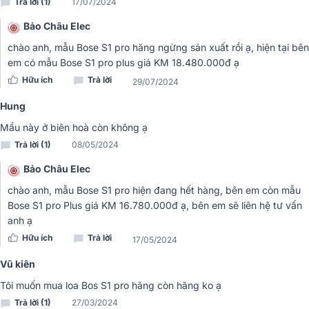
Trả lời (1)
17/07/2024
Bảo Châu Elec
Phía trên loa tích hợp phần tay cầm chắc chắn, cứng cáp giúp bạn
có thể mang loa tới bất cứ đâu, có thể mang đi du lịch, party, sinh
chào anh, mẫu Bose S1 pro hãng ngừng sản xuất rồi ạ, hiện tại bên
nhật, tổ chức hoạt động ngoài trời....đáp ứng mọi không gian giải trí
em có mẫu Bose S1 pro plus giá KM 18.480.000đ ạ
cần tới âm thanh chất lượng nhất. Ứng dụng Bose Connect cho
Hữu ích
Trả lời
29/07/2024
phép bạn mang đến nhiều sự kiện hơn nữa, chẳng hạn như Chế độ
nhóm. Truyền âm thanh không dây tới hệ thống S1 Pro thứ hai hoặc
Hung
bất kỳ
loa Bose Bluetooth
tương thích nào. Ngoài ra, còn có cá
Mẩu này ở biên hoà còn không ạ
tùy chọn cấu hình nâng cao để giúp bạn khai thác nhiều hơn từ S1
Trả lời (1)
08/05/2024
Pro.
Bảo Châu Elec
Thời lượng sử dụng Pin lên tới 11 giờ
chào anh, mẫu Bose S1 pro hiện đang hết hàng, bên em còn mẫu
Pin lithium-ion có thể sạc lại, có sẵn để mua riêng, cho phép bạn
Bose S1 pro Plus giá KM 16.780.000đ ạ, bên em sẽ liên hệ tư vấn
mang theo âm thanh lớn ở bất kỳ đâu để giải trí. Với thời lượng pin
anh ạ
kéo dài, bạn có thể sử dụng loa trong nhiều giờ, thậm chí lên đến 11
Hữu ích
Trả lời
giờ liên tục. Kết hợp với việc bảo quản sản phẩm, loa Bose S1 Pro sẽ
17/05/2024
có tuổi thọ lâu dài hơn so với các loa truyền thống.
Vũ kiên
Tích hợp Mixer 3 kênh
Tôi muốn mua loa Bos S1 pro hãng còn hãng ko ạ
Trả lời (1)
27/03/2024
Loa Bose S1 Pro được trang bị bộ trộn 3 kênh, mỗi kênh có các núm