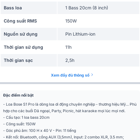
Bass loa
1 Bass 20cm (8 inch)
Công suất RMS
150W
Nguồn sử dụng
Pin Lithium-ion
Thời gian sử dụng
11h
Thời gian sạc
2,5h
Công nghệ ToneMatch, PA multi-
Công nghệ âm thanh
Xem đầy đủ thông số
position, Practice Amp
Phím điều khiển
nút bấm - vặn cơ học
Đặc điểm nổi bật
Karaoke, Nghe nhạc, Party, Picnic,
Ứng dụng mở rộng
Du lịch, phòng khách, Phòng làm
- Loa Bose S1 Pro là dòng loa di động chuyên nghiệp - thương hiệu Mỹ... Phù
việc
hợp cho các buổi Dã ngoại, Party, Picnic, hát karaoke mọi lúc mọi nơi.
- Cấu tạo: 1 loa bass 20cm
Tiện ích
Kết nối nhiều loa, có tay xách
- Công suất: 150W
- Góc phủ âm: 100 H x 40 V - Pin: 11 tiếng
Kết nối
Bluetooth 4.0
- Kết nối: Bluetooth, cổng AUX (3,5mm), Input: 2 combo XLR, 3.5 mm;