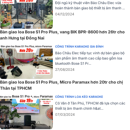
đi cùng là bộ mixer chỉnh âm 3-kênh và tính năng ToneMatch độc
Đội ngũ kỹ thuật viên Bảo Châu Elec vừa
đáo, S1 Pro hứa hẹn là lựa chọn đáng giá nếu như bạn đang tìm một
hoàn thành bàn giao bộ thiết bị âm thanh ...
mẫu loa phục vụ cho các buổi biểu diễn ca nhạc của mình.
04/12/2024
Bàn giao loa Bose S1 Pro Plus, vang BIK BPR-8600 hơn 26tr cho
anh Hưng tại Đồng Nai
CÔNG TRÌNH KARAOKE GIA ĐÌNH
Bảo Châu Elec tiếp tục vinh dự bàn giao bộ
sản phẩm âm thanh cao cấp bao gồm loa
bluetooth Bose S1 Pr...
27/08/2024
Bàn giao loa Bose S1 Pro Plus, Micro Paramax hơn 20tr cho chị
Thân tại TPHCM
CÔNG TRÌNH LOA KÉO KARAOKE
Cô Vân ở Tân Phú, TPHCM đã lựa chọn các
thiết bị âm thanh chính h&at...
Công nghệ Practice Amp (PA)
07/03/2024
Bose đã dày công nghiên cứu và chế tác ra
Bose S1 Pro
được tíc
hợp công nghệ Practice Amp (PA) đa-vị trí mới nhất đáp ứng yêu