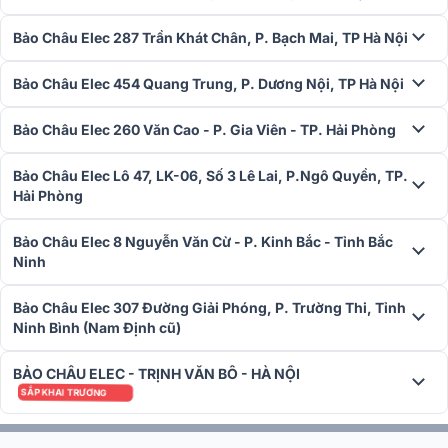
nhạc của bạn mà vẫn có thể giữ được âm thanh phát ra hệt như
nhau.
Bảo Châu Elec 287 Trần Khát Chân, P. Bạch Mai, TP Hà Nội
Bảo Châu Elec 454 Quang Trung, P. Dương Nội, TP Hà Nội
Bảo Châu Elec 260 Văn Cao - P. Gia Viên - TP. Hải Phòng
Bảo Châu Elec Lô 47, LK-06, Số 3 Lê Lai, P.Ngô Quyền, TP.
Hải Phòng
Bảo Châu Elec 8 Nguyễn Văn Cừ - P. Kinh Bắc - Tỉnh Bắc
Ninh
Bảo Châu Elec 307 Đường Giải Phóng, P. Trường Thi, Tỉnh
Ninh Bình (Nam Định cũ)
BẢO CHÂU ELEC - TRỊNH VĂN BÔ - HÀ NỘI
Kết nối nhiều loa
SẮP KHAI TRƯƠNG
Không chỉ kết nối cùng các thiết bị thông minh, đa phương tiện,
S1
Pro
còn có thể tạo thành một hệ thống âm thanh khuếch đại mạnh