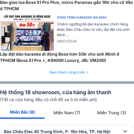
cầu của âm thanh biểu diễn chuyên nghiệp. Thiết bị có thể đi theo
Bàn giao loa Bose S1 Pro Plus, micro Paramax gần 19tr cho cô Vân
bạn đến bất nơi đâu, phục vụ được nhiều mục đích sử dụng khác
ở TPHCM
nhau như tập luyện, biểu diễn nhạc sống (live acoustic)...
CÔNG TRÌNH KARAOKE GIA ĐÌNH
Chiêm ngưỡng bộ dàn karaoke chính hãng
được Bảo Châu Elec tư vấn, lắp đặt cho anh
Minh ...
08/01/2024
Lắp đặt dàn karaoke di động Bose hơn 50tr cho anh Minh ở
TPHCM (Bose S1 Pro +, K9900II Luxury, JBL VM200)
Xem thêm công trình
Hệ thống 18 showroom, cửa hàng âm thanh
(Tất cả cửa hàng đều có chỗ đỗ xe ô tô miễn phí)
Miền Bắc (8)
Miền Nam (7)
Miền Trung (3)
Điểm nhấn khác của
Bose S1 Pro
là người dùng có thể đặt loa đứng
nghiêng hoặc nằm ngang sao cho phù hợp với vị trí biểu diễn âm
Bảo Châu Elec 45 Trung Kính, P. Yên Hòa, TP. Hà Nội