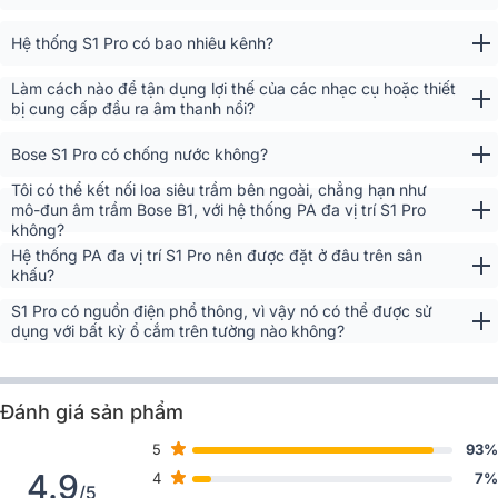
thích hợp cho nhu cầu sử dụng đa dạng khác. Chắc chắn, với chất
lượng âm thanh chuyên nghiệp, loa này sẽ làm nổi bật mọi buổi tiệc
Hệ thống S1 Pro có bao nhiêu kênh?
của bạn.
Làm cách nào để tận dụng lợi thế của các nhạc cụ hoặc thiết
bị cung cấp đầu ra âm thanh nổi?
Bose S1 Pro có chống nước không?
Tôi có thể kết nối loa siêu trầm bên ngoài, chẳng hạn như
mô-đun âm trầm Bose B1, với hệ thống PA đa vị trí S1 Pro
không?
Hệ thống PA đa vị trí S1 Pro nên được đặt ở đâu trên sân
khấu?
S1 Pro có nguồn điện phổ thông, vì vậy nó có thể được sử
dụng với bất kỳ ổ cắm trên tường nào không?
Bose S1 pro công suất mạnh mẽ 150W
Đánh giá sản phẩm
Loa Bose S1 Pro sử dụng hệ thống củ loa được thiết kế dựa trên
công nghệ độc quyền của Bose, mang đến âm thanh mạnh mẽ và
5
93%
chi tiết từ 70Hz đến 16KHz. Hệ thống này tạo ra âm thanh phong
4.9
4
7%
/5
phú, đầy đặn và mang tính nhạc tính cao.