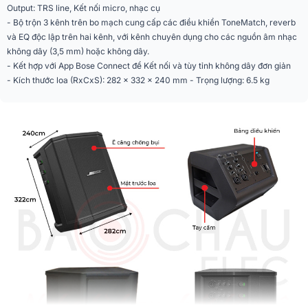
AUX 3.5mm, Micro 6.5mm, Guitar,
Output: TRS line, Kết nối micro, nhạc cụ
Cổng kết nối
XLR
- Bộ trộn 3 kênh trên bo mạch cung cấp các điều khiển ToneMatch, reverb
và EQ độc lập trên hai kênh, với kênh chuyên dụng cho các nguồn âm nhạc
Ứng dụng điều khiển
Bose Connect
không dây (3,5 mm) hoặc không dây.
trên điện thoại
- Kết hợp với App Bose Connect để Kết nối và tùy tỉnh không dây đơn giản
- Kích thước loa (RxCxS): 282 x 332 x 240 mm - Trọng lượng: 6.5 kg
Màu sắc
Đen
Chất liệu
nhôm, Nhựa cao cấp
Phân khúc
Cao cấp
Năm ra mắt
2018
Góc phủ âm
100 H x 40 V
Tần số đáp tuyến
70Hz - 16kHz
Kích thước (Rộng x
241x 330 x 286 mm
Cao x Sâu)
Trọng lượng
6.5 kg (không pin); 6.8 kg (có pin)