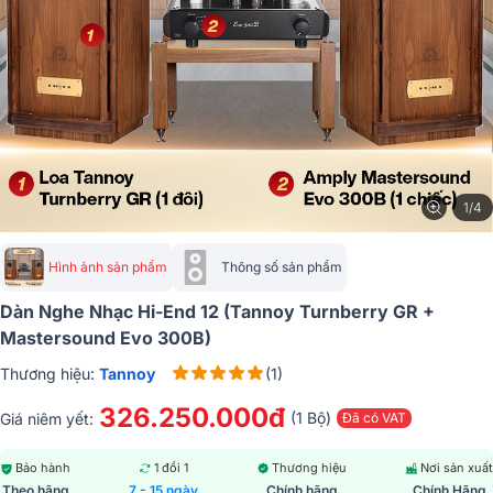
1/4
Hình ảnh sản phẩm
Thông số sản phẩm
Dàn Nghe Nhạc Hi-End 12 (Tannoy Turnberry GR +
Mastersound Evo 300B)
Thương hiệu:
Tannoy
(1)
326.250.000đ
(1 Bộ)
Giá niêm yết:
Đã có VAT
Bảo hành
1 đổi 1
Thương hiệu
Nơi sản xuất
Theo hãng
7 - 15 ngày
Chính hãng
Chính Hãng