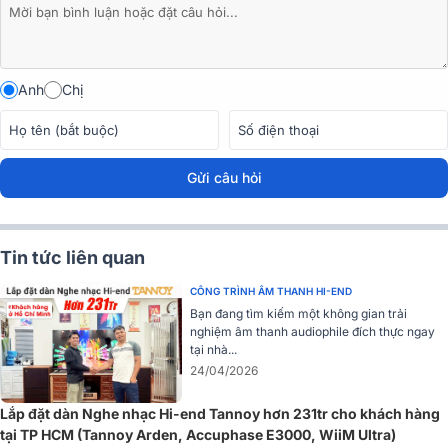
diễn âm thanh cực tốt.
2. Amply Mastersound Evo 300B
Là sản phẩm thuộc dòng
amply nghe nhạc
cao cấp Mastersound
Anh
Chị
Evo 300B có vẻ ngoài nhỏ gọn, hiện đại. Vỏ ngoài được chế tạo
bằng kim loại cứng đánh bóng nổi bật sự tinh tế, sang trọng nhất.
Gửi câu hỏi
Tin tức liên quan
CÔNG TRÌNH ÂM THANH HI-END
Bạn đang tìm kiếm một không gian trải
nghiệm âm thanh audiophile đích thực ngay
tại nhà...
24/04/2026
Lắp đặt dàn Nghe nhạc Hi-end Tannoy hơn 231tr cho khách hàng
Amply sử dụng bộ biến thế nguồn, xuất âm được thiết kế riêng cho
tại TP HCM (Tannoy Arden, Accuphase E3000, WiiM Ultra)