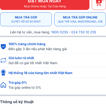
ĐẶT MUA NGAY
Mua Online Hoặc Tại Cửa Hàng
MUA TRẢ GÓP
MUA TRẢ GÓP ONLINE
DUYỆT HỒ SƠ 30 PHÚT
QUA THẺ VISA, MASTERCARD, JCB
Liên hệ tư vấn, mua hàng:
1900 0255
-
024 730 10 255
100% hàng chính hãng
Đền gấp 3 lần nếu phát hiện hàng giả
Giá luôn rẻ nhất
Gọi để có giá tốt nhất Việt Nam
Hệ thống 18 cửa hàng lớn nhất Việt Nam
Trả góp 0%
Trả góp online từ 0%
Thông số kỹ thuật