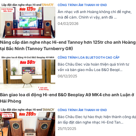
mạch parallel single-ended được cố định trong vỏ thép bằng hỗn
CÔNG TRÌNH ÂM THANH HI-END
hợp keo giảm rung chấn đặc biệt, cuộn lọc nguồn được tăng cường
Âm nhạc với anh Hoàng không chỉ để nghe,
lên 2 cái theo nguyên lý cấp nguồn cân bằng.
mà để cảm. Chính vì vậy, anh đã ...
Evo 300B sử dụng
mạch Class A
thuần cho công suất 24W/kên
04/02/2026
với phần trung âm ấm áp, mộc mạc đặc trưng, âm thanh sân khấu
chân thật và sống động. Ngoài ra mạch single-ended mang đến dải
Nâng cấp dàn nghe nhạc Hi-end Tannoy hơn 125tr cho anh Hoàng
trầm đầy tinh tế, khi phối ghép với các đôi loa làm tăng đáng kể
tại Bắc Ninh (Tannoy Turnberry GR)
nhạc tính của tác phẩm.
CÔNG TRÌNH LOA BLUETOOTH CAO CẤP
Trên đây là đánh giá chi tiết
dàn nghe nhạc
12 cao cấp, chất lượn
Bảo Châu Elec vừa hoàn thiện quá trình tư
nhất
. Nếu bạn còn đang băn khoăn hãy bớt chút thời gian tới
vấn và bàn giao mẫu Loa B&O Beopl...
showroom
Bảo Châu Elec
để được test thử trực tiếp các sản phẩ
06/12/2025
hoặc liên hệ hotline
1900 0255
để được tư vấn.
Bàn giao loa di động Hi-end B&O Beoplay A9 MK4 cho anh Luận ở
Hải Phòng
CÔNG TRÌNH ÂM THANH HI-END
Bảo Châu Elec tự hào thực hiện thành công dự
án lắp đặt dàn nghe nhạc Hi-End Tan...
25/11/2025