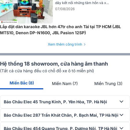
dây kết nối những tâm hồn và x...
cao trong thời gian dài mà vẫn giữ được chất lượng âm thanh ổn
07/08/2026
định, ít tiêu hao điện năng và ít tỏa nhiệt, tiết kiệm điện năng tối đa.
=> Xem thêm:
Cục đẩy liền vang BKSound DP3600 New
Lắp đặt dàn karaoke JBL hơn 47tr cho anh Tài tại TP HCM (JBL
3. Loa sub điện BKSound SW512
MTS10, Denon DP-N1600, JBL Pasion 12SP)
Loa sub BKsound
SW512 là mẫu loa sub điện nổi tiếng của BKsoun
Xem thêm công trình
với bass 30cm mạnh mẽ, tái tạo âm trầm uy lực. Loa sub tích hợp
amply
Class D
hoạt động hiệu quả, bền bỉ và ổn định suốt khoản
thời gian dài.cho công suất RMS 250W và Peak lên tới 500W thích
Hệ thống 18 showroom, cửa hàng âm thanh
hợp cho nhiều nhu cầu giải trí.
(Tất cả cửa hàng đều có chỗ đỗ xe ô tô miễn phí)
Với dải tần hoạt động rộng 28-150Hz, loa mang lại chất lượng âm
Miền Bắc (8)
Miền Nam (7)
Miền Trung (3)
thanh trầm sâu cùng độ nhạy 90dB và
trở kháng
4 Ohms, dễ dàn
phối ghép với các thiết bị âm thanh khác, giúp bộ dàn trở nên hiện
đại và chuyên nghiệp hơn.
Bảo Châu Elec 45 Trung Kính, P. Yên Hòa, TP. Hà Nội
=> Xem thêm:
Loa sub điện BKSound SW512
Bảo Châu Elec 287 Trần Khát Chân, P. Bạch Mai, TP Hà Nội
4. Micro không dây BIK BJ-U100II
Bảo Châu Elec 454 Quang Trung, P. Dương Nội, TP Hà Nội