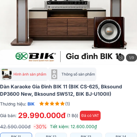
1/9
Hình ảnh sản phẩm
Thông số sản phẩm
Dàn Karaoke Gia Đình BIK 11 (BIK CS-625, Bksound
DP3600 New, Bksound SW512, BIK BJ-U100II)
Thương hiệu:
BIK
(1)
29.990.000đ
Giá bán:
(1 Bộ)
Đã có VAT
42.590.000đ
-30%
Tiết kiệm: 12.600.000₫
BIK 11
BIK 12
BIK 13
BIK 14