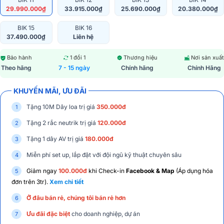
29.990.000₫
33.915.000₫
25.690.000₫
20.380.000₫
BIK 15
BIK 16
37.490.000₫
Liên hệ
Bảo hành
1 đổi 1
Thương hiệu
Nơi sản xuất
Theo hãng
7 - 15 ngày
Chính hãng
Chính Hãng
KHUYẾN MÃI, ƯU ĐÃI
Tặng 10M Dây loa trị giá
350.000đ
Tặng 2 rắc neutrik trị giá
120.000đ
Tặng 1 dây AV trị giá
180.000đ
Miễn phí set up, lắp đặt với đội ngũ kỹ thuật chuyên sâu
Giảm ngay
100.000đ
khi Check-in
Facebook & Map
(Áp dụng hóa
đơn trên 3tr).
Xem chi tiết
Ở đâu bán rẻ, chúng tôi bán rẻ hơn
Ưu đãi đặc biệt
cho doanh nghiệp, dự án