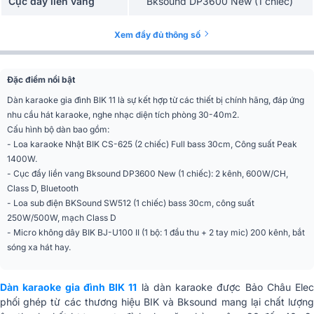
Cục đẩy liền vang
Bksound DP3600 New (1 chiếc)
Loa sub điện
Bksound SW512 (1 chiếc)
Xem đầy đủ thông số
Micro không dây
BIK BJ-U100 II (1 bộ)
Đặc điểm nổi bật
Dàn karaoke gia đình BIK 11 là sự kết hợp từ các thiết bị chính hãng, đáp ứng
nhu cầu hát karaoke, nghe nhạc diện tích phòng 30-40m2.
Cấu hình bộ dàn bao gồm:
- Loa karaoke Nhật BIK CS-625 (2 chiếc) Full bass 30cm, Công suất Peak
1400W.
- Cục đẩy liền vang Bksound DP3600 New (1 chiếc): 2 kênh, 600W/CH,
Class D, Bluetooth
- Loa sub điện BKSound SW512 (1 chiếc) bass 30cm, công suất
250W/500W, mạch Class D
- Micro không dây BIK BJ-U100 II (1 bộ: 1 đầu thu + 2 tay mic) 200 kênh, bắt
sóng xa hát hay.
Dàn karaoke gia đình BIK 11
là dàn karaoke được Bảo Châu Elec
phối ghép từ các thương hiệu BIK và Bksound mang lại chất lượng