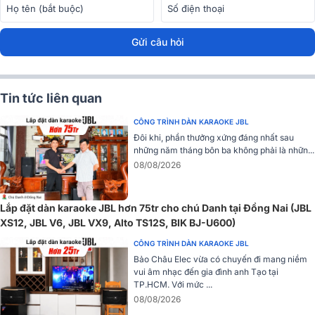
suất cao hoặc trong thời gian dài. Sở hữu mức độ nhạy âm (SPL)
97dB, cho phép tạo ra âm lượng lớn mà không cần tiêu tốn quá
Gửi câu hỏi
nhiều công suất đầu vào.
=> Xem thêm:
Loa karaoke Nhật BIK CS-625
Tin tức liên quan
CÔNG TRÌNH DÀN KARAOKE JBL
Đôi khi, phần thưởng xứng đáng nhất sau
những năm tháng bôn ba không phải là nhữn...
08/08/2026
Lắp đặt dàn karaoke JBL hơn 75tr cho chú Danh tại Đồng Nai (JBL
XS12, JBL V6, JBL VX9, Alto TS12S, BIK BJ-U600)
CÔNG TRÌNH DÀN KARAOKE JBL
Bảo Châu Elec vừa có chuyến đi mang niềm
vui âm nhạc đến gia đình anh Tạo tại
TP.HCM. Với mức ...
08/08/2026