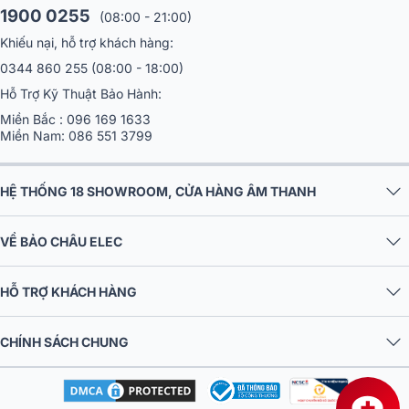
Khám phá dàn karaoke gia đình chính hãng
1900 0255
(08:00 - 21:00)
giá tốt tại Bảo Châu Elec.Nhiều mẫu bán chạy
từ JBL, BIK, RCF, Denon, Alto, dBTechnologies,
Khiếu nại, hỗ trợ khách hàng:
Philips Cao Cấp.1900.0255
0344 860 255
(08:00 - 18:00)
Hỗ Trợ Kỹ Thuật Bảo Hành:
Miền Bắc :
096 169 1633
Miền Nam:
086 551 3799
HỆ THỐNG 18 SHOWROOM, CỬA HÀNG ÂM THANH
VỀ BẢO CHÂU ELEC
HỖ TRỢ KHÁCH HÀNG
CHÍNH SÁCH CHUNG