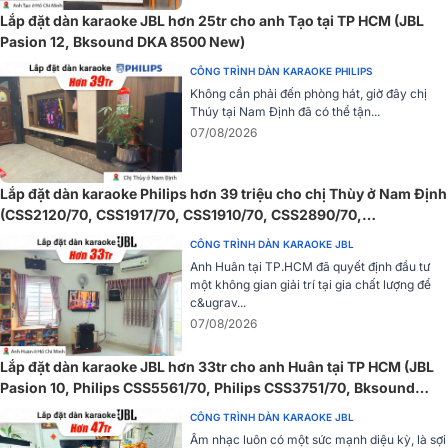
Lắp đặt dàn karaoke JBL hơn 25tr cho anh Tạo tại TP HCM (JBL
Pasion 12, Bksound DKA 8500 New)
CÔNG TRÌNH DÀN KARAOKE PHILIPS
Không cần phải đến phòng hát, giờ đây chị
Thúy tại Nam Định đã có thể tận...
07/08/2026
Combo cục đẩy liền Vang + Micro không dây trong bộ dàn này!
2. Cục đẩy liền vang Bksound DP3600 New
Lắp đặt dàn karaoke Philips hơn 39 triệu cho chị Thùy ở Nam Định
(CSS2120/70, CSS1917/70, CSS1910/70, CSS2890/70,
Cục đẩy liền vang BKSound DP3600 New tích hợp chức năng
cục
CSS2110/70)
đẩy 2 kênh
và vang số thích hợp sử dụng hát karaoke, nghe nhạc
CÔNG TRÌNH DÀN KARAOKE JBL
xem phim cực hay, mới ra mắt năm 2023 nhưng đã thu hút sự quan
Anh Huân tại TP.HCM đã quyết định đầu tư
tâm là lựa chọn của nhiều tín đồ âm thanh.
một không gian giải trí tại gia chất lượng để
c&ugrav...
07/08/2026
Cục đẩy liền vang BKSound DP3600 New điều chỉnh hoàn toàn thủ
công với công suất 600WW/CH, 4 đường ra loa độc lập có thể kéo
Lắp đặt dàn karaoke JBL hơn 33tr cho anh Huân tại TP HCM (JBL
được 2 cặp loa bass 25-30cm hoặc loa bass 30cm dễ dàng bổ
Pasion 10, Philips CSS5561/70, Philips CSS3751/70, Bksound
sung chất lượng âm thanh sống động, độ méo thấp, tỷ lệ S/N cao,
SW612 MKII...)
âm thanh hoàn hảo cho bộ dàn của bạn.
CÔNG TRÌNH DÀN KARAOKE JBL
Âm nhạc luôn có một sức mạnh diệu kỳ, là sợi
Sử dụng mạch khuếch đại Class D nên có thể hoạt động ở cường độ