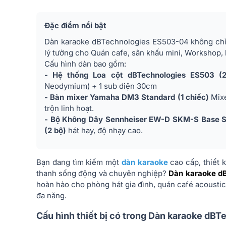
Đặc điểm nổi bật
Dàn karaoke dBTechnologies ES503-04 không chỉ 
lý tưởng cho Quán cafe, sân khấu mini, Workshop, h
Cấu hình dàn bao gồm:
- Hệ thống Loa cột dBTechnologies ES503 (2
Neodymium) + 1 sub điện 30cm
- Bàn mixer Yamaha DM3 Standard (1 chiếc)
Mixe
trộn linh hoạt.
- Bộ Không Dây Sennheiser EW-D SKM-S Base S
(2 bộ)
hát hay, độ nhạy cao.
Bạn đang tìm kiếm một
dàn karaoke
cao cấp, thiết 
thanh sống động và chuyên nghiệp?
Dàn karaoke d
hoàn hảo cho phòng hát gia đình, quán café acoustic, 
đa năng.
Cấu hình thiết bị có trong Dàn karaoke d