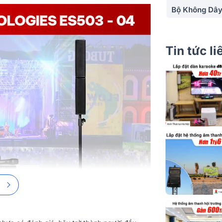
Bộ Không Dâ
Tin tức l