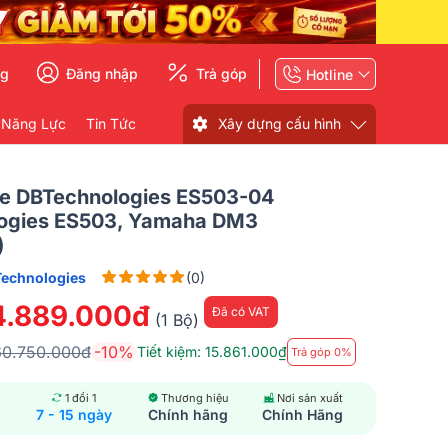
ng
Đăng nhập
Trả góp
Hotline
 Năng Lực
Tin Tức
Xây dựng cấu hình
e DBTechnologies ES503-04
ogies ES503, Yamaha DM3
)
echnologies
(0)
4.889.000đ
Đã có VAT
(1 Bộ)
60.750.000đ
-10%
Tiết kiệm: 15.861.000₫
Trả góp 0%
1 đổi 1
Thương hiệu
Nơi sản xuất
7 - 15 ngày
Chính hãng
Chính Hãng