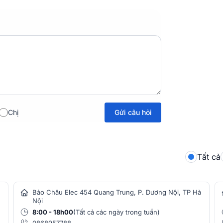
 góc phủ âm rộng 95° x 65°, cùng công nghệ
ều dù người nghe đứng hay ngồi.
Gửi câu hỏi
Chị
Tất cả
Bảo Châu Elec 454 Quang Trung, P. Dương Nội, TP Hà
Nội
8:00 - 18h00
(Tất cả các ngày trong tuần)
0868957788