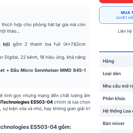
MUA 
DUYỆT HỒ
thích hợp cho phòng hát tại gia mà còn
ội thảo...
Liên hệ
 bộ)
gồm 2 thanh loa full (4x7.62cm
r Digital, 22 kênh, 18 hiệu ứng, khả năng
Hãng
et + Đầu Micro Sennheiser MMD 845-1
Loại dàn
Nhu cầu mở r
kế tinh gọn nhưng mang đến chất lượng âm
Phân khúc
BTechnologies ES503-04
chính là lựa chọn
sự kiện vừa và nhỏ, hay không gian giải trí
Hệ thống Loa 
Bàn mixer
BTechnologies ES503-04 gồm: