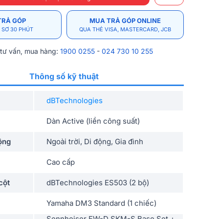
TRẢ GÓP
MUA TRẢ GÓP ONLINE
 SƠ 30 PHÚT
QUA THẺ VISA, MASTERCARD, JCB
 tư vấn, mua hàng:
1900 0255
-
024 730 10 255
Thông số kỹ thuật
dBTechnologies
Dàn Active (liền công suất)
ộng
Ngoài trời, Di động, Gia đình
Cao cấp
cột
dBTechnologies ES503 (2 bộ)
Yamaha DM3 Standard (1 chiếc)
Sennheiser EW-D SKM-S Base Set +