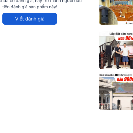
hưa có đánh giá, hãy trở thành người đầu
tiên đánh giá sản phẩm này!
Viết đánh giá
động cao cấp, sở hữu công suất mạnh mẽ
bộ trộn 3 kênh và kết nối Bluetooth, mang
 quán cà phê hay sự kiện nhỏ. Hệ thống gồm
o chất âm mạnh mẽ với SPL tối đa 121 dB.