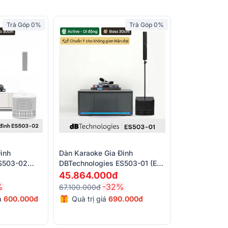
Trả Góp 0%
Trả Góp 0%
ình
Dàn Karaoke Gia Đình
S503-02
DBTechnologies ES503-01 (ES
S 503, JBL
503, JBL VX9, BBS S290D)
45.864.000đ
s 790S)
%
-32%
67.100.000đ
iá
600.000đ
Quà trị giá
690.000đ
 cùng tay cầm tiện lợi, ES503 dễ dàng di
u. Dải âm của ES503 được tối ưu nhờ 4 loa
loa siêu trầm phản xạ âm trầm mạnh mẽ,