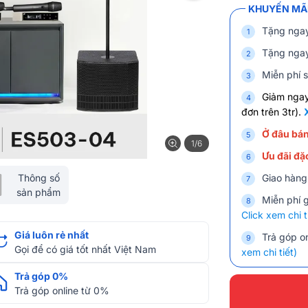
KHUYẾN MÃI
Tặng nga
Tặng nga
Miễn phí s
Giảm nga
đơn trên 3tr).
Ở đâu bán
1/6
Ưu đãi đặc
Thông số
Giao hàng
sản phẩm
Miễn phí 
Click xem chi t
Giá luôn rẻ nhất
Trả góp on
Gọi để có giá tốt nhất Việt Nam
xem chi tiết)
Trả góp 0%
Trả góp online từ 0%