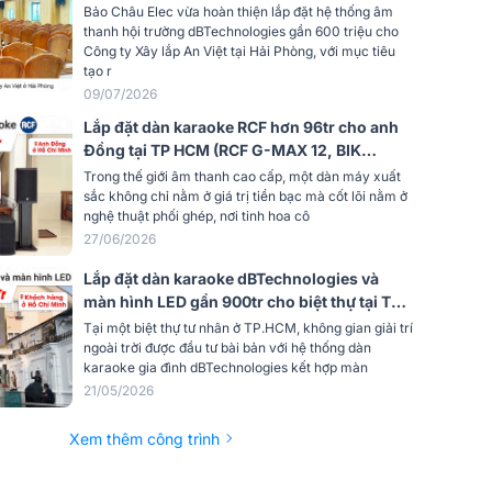
An Việt ở Hải Phòng (Reevo 212,VIO S115,
Bảo Châu Elec vừa hoàn thiện lắp đặt hệ thống âm
FMX12, Midas M32R Live,...)
thanh hội trường dBTechnologies gần 600 triệu cho
Công ty Xây lắp An Việt tại Hải Phòng, với mục tiêu
tạo r
09/07/2026
Lắp đặt dàn karaoke RCF hơn 96tr cho anh
Đồng tại TP HCM (RCF G-MAX 12, BIK
VM820A, BIK VK-R51, dBTechnologies
Trong thế giới âm thanh cao cấp, một dàn máy xuất
Sub615, BS790S...)
sắc không chỉ nằm ở giá trị tiền bạc mà cốt lõi nằm ở
nghệ thuật phối ghép, nơi tinh hoa cô
27/06/2026
Lắp đặt dàn karaoke dBTechnologies và
màn hình LED gần 900tr cho biệt thự tại TP
HCM (Vio X206-100, Vio S115, CQ-12T,
Tại một biệt thự tư nhân ở TP.HCM, không gian giải trí
BLX288A/B58)
ngoài trời được đầu tư bài bản với hệ thống dàn
karaoke gia đình dBTechnologies kết hợp màn
21/05/2026
Xem thêm công trình