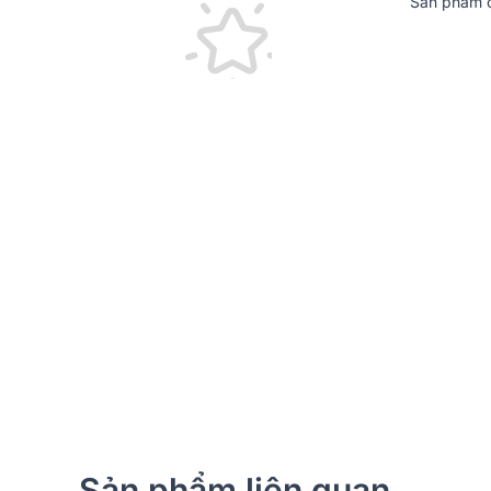
Sản phẩm c
Đặc điểm chi tiết từng thiết bị có trong dàn
1, Hệ thống Loa cột dBTechnologies ES503
Loa cột dBTechnologies ES503 là hệ thống PA di 
1000W Peak, tích hợp mạch khuếch đại Digipro G3®, 
đến sự linh hoạt tối ưu cho các sân khấu biểu diễn,
hai loa vệ tinh nhỏ gọn cùng một loa sub 12 inch, ch
Sản phẩm liên quan