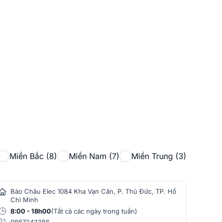
Miền Bắc (8)
Miền Nam (7)
Miền Trung (3)
Bảo Châu Elec 1084 Kha Vạn Cân, P. Thủ Đức, TP. Hồ
Bảo
Chí Minh
Min
8:00 - 18h00
(Tất cả các ngày trong tuần)
8:0
0867243386
086