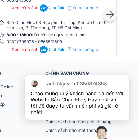
Xem hình ảnh
|
Chat Zalo
|
Xem đường đi
Zalo
Bảo Châu Elec 63 Nguyễn Thị Thập, Khu đô thị mới
Bảo
Him Lam, P. Tân Hưng, TP Hồ Chí Minh
Phò
8:00 - 18h00
(Tất cả các ngày trong tuần)
8:0
02822299006
-
0865513599
086
Xem hình ảnh
|
Chat Zalo
|
Xem đường đi
Zalo
G
CHÍNH SÁCH CHUNG
Thanh Nguyen 0386874388
Online
Khách hàng doanh nghiệp (B2B)
Chào mừng quý khách hàng đã đến với 
n
Chính sách bảo hành
Website Bảo Châu Elec, Hãy chát với 
góp
Chính sách đổi trả
tôi để được tư vấn miễn phí và giá rẻ 
nhất!
Chính sách vận chuyển
Chính sách bán hàng chính hãng
ia
Chính sách bảo mật thông tin