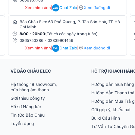
Mono, Stereo, Cột nhân đôi), phù hợp cho
Xem hình ảnh
|
Chat Zalo
|
Xem đường đi
Zalo
 phát nhạc nền. BCác cổng kết nối chuyên
p Bluetooth™ giúp phát nhạc không dây dễ
Bảo Châu Elec 63 Phổ Quang, P. Tân Sơn Hoà, TP Hồ
ựa chọn lý tưởng cho nhạc sĩ solo, ban nhạc
Chí Minh
8:00 - 20h00
(Tất cả các ngày trong tuần)
0865753386
-
02839901456
gies ES503
Xem hình ảnh
|
Chat Zalo
|
Xem đường đi
Zalo
lên đến 96 kHz, Yamaha DM3 Standard đảm
VỀ BẢO CHÂU ELEC
HỖ TRỢ KHÁCH HÀN
Hệ thống 18 showroom,
Hướng dẫn mua hàng 
cửa hàng âm thanh
Hướng dẫn Thanh toá
Giới thiệu công ty
Hướng dẫn Mua Trả 
Hồ sơ Năng lực
Gửi góp ý, khiếu nại
Tin tức Bảo Châu
Build Cấu Hình
Tuyển dụng
Tư Vấn Từ Chuyên G