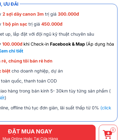
, ƯU ĐÃI
y
2 sợi dây canon 3m
trị giá
300.000đ
y
1 bộ pin sạc
trị giá
450.000đ
et up, lắp đặt với đội ngũ kỹ thuật chuyên sâu
y
100.000đ
khi Check-in
Facebook & Map
(Áp dụng hóa
Xem chi tiết
 rẻ, chúng tôi bán rẻ hơn
 biệt
cho doanh nghiệp, dự án
 toàn quốc, thanh toán COD
giao hàng trong bán kính 5- 30km tùy từng sản phẩm (
iết
)
line, offline thủ tục đơn giản, lãi suất thấp từ 0%
(click
0
ĐẶT MUA NGAY
Mua Online Hoặc Tại Cửa Hàng