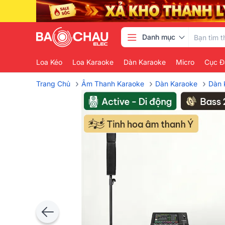
Danh mục
Loa Kéo
Loa Karaoke
Dàn Karaoke
Micro
Cục Đ
›
›
›
Trang Chủ
Âm Thanh Karaoke
Dàn Karaoke
Dàn 