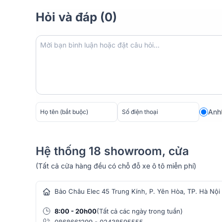
mang lại chất âm cân bằng và chi tiết. Hệ thống có
Hỏi và đáp (0)
Mảng cột cong logarit, giúp âm thanh lan tỏa đồng đ
Anh
Hệ thống 18 showroom, cửa
(Tất cả cửa hàng đều có chỗ đỗ xe ô tô miễn phí)
hàng âm thanh
Bảo Châu Elec 45 Trung Kính, P. Yên Hòa, TP. Hà Nội
8:00 - 20h00
(Tất cả các ngày trong tuần)
0868661299
-
02438595555