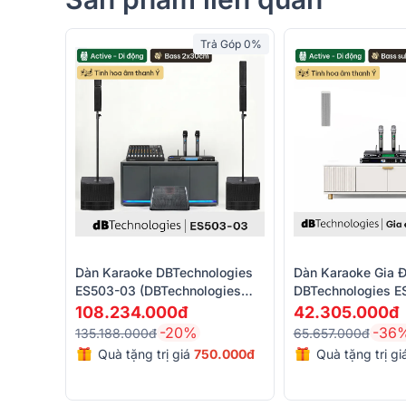
Trả Góp 0%
Dàn Karaoke DBTechnologies
Dàn Karaoke Gia Đ
ES503-03 (dBTechnologies
DBTechnologies E
ES503, Audiocenter
(dBTechnologies E
108.234.000đ
42.305.000đ
WM3210A,...)
KX180A, Baiervire
-20%
-36
135.188.000đ
65.657.000đ
Quà tặng trị giá
750.000đ
Quà tặng trị g
Nhờ thiết kế gọn nhẹ, vỏ gỗ bạch dương chắc chắn
chuyển và lắp đặt trong nhiều không gian khác nha
toàn dải 3” sử dụng nam châm Neodymium và một 