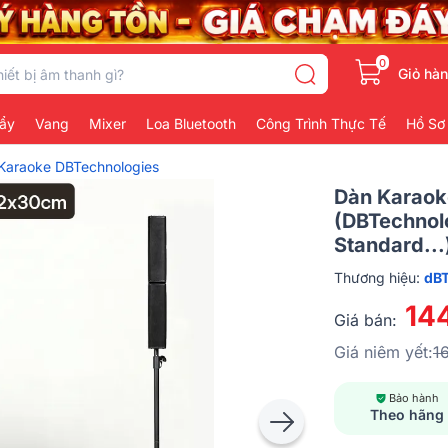
0
Giỏ hà
ẩy
Vang
Mixer
Loa Bluetooth
Công Trình Thực Tế
Hồ Sơ
Karaoke DBTechnologies
Dàn Karaok
(dBTechnol
Standard...
Thương hiệu:
dBT
14
Giá bán:
Giá niêm yết:
1
Bảo hành
Theo hãng