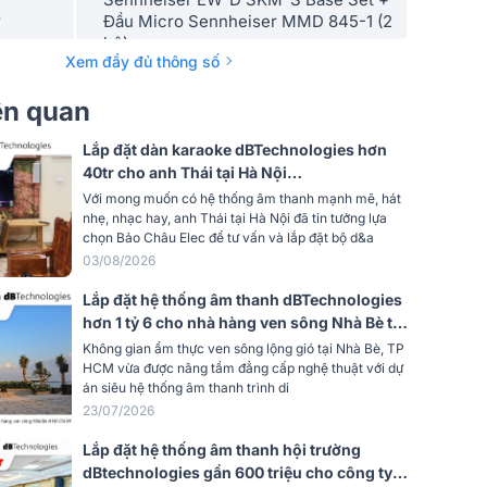
y
Đầu Micro Sennheiser MMD 845-1 (2
bộ)
Xem đầy đủ thông số
iên quan
Lắp đặt dàn karaoke dBTechnologies hơn
40tr cho anh Thái tại Hà Nội
(dBTechnologies ES503, KX190, BS-790S)
Với mong muốn có hệ thống âm thanh mạnh mẽ, hát
nhẹ, nhạc hay, anh Thái tại Hà Nội đã tin tưởng lựa
chọn Bảo Châu Elec để tư vấn và lắp đặt bộ d&a
03/08/2026
Lắp đặt hệ thống âm thanh dBTechnologies
hơn 1 tỷ 6 cho nhà hàng ven sông Nhà Bè tại
TP HCM (DVA T8, Qu-5D, DVA S30N,
Không gian ẩm thực ven sông lộng gió tại Nhà Bè, TP
FMX15...)
HCM vừa được nâng tầm đẳng cấp nghệ thuật với dự
án siêu hệ thống âm thanh trình di
23/07/2026
Lắp đặt hệ thống âm thanh hội trường
dBtechnologies gần 600 triệu cho công ty