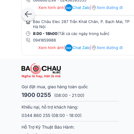
Đặc biệt, ES503 có ba chế độ cấu hình linh hoạt (
Xem hình ảnh
|
Chat Zalo
|
Xem đường đi
Zalo
nhiều nhu cầu sử dụng từ biểu diễn trực tiếp đến
nghiệp như XLR, Jack, Speakon, ES503 còn tích hợ
Bảo Châu Elec 287 Trần Khát Chân, P. Bạch Mai, TP
dàng. Với khả năng plug-and-play, hệ thống này là l
Hà Nội
nhỏ và các sự kiện cần âm thanh chất lượng cao.
8:00 - 18h00
(Tất cả các ngày trong tuần)
0941859988
=> Xem thêm chi tiết:
Hệ thống Loa cột dBTechnolo
Xem hình ảnh
|
Chat Zalo
|
Xem đường đi
Zalo
2, Bàn mixer Yamaha DM3 Standard
Bàn mixer Yamaha DM3 Standard với tỉ lệ lấy mẫu 
bảo chất lượng âm thanh thuần khiết và sống động.
Gọi đặt mua, giao hàng toàn quốc
1900 0255
(08:00 - 21:00)
Khiếu nại, hỗ trợ khách hàng:
0344 860 255
(08:00 - 18:00)
Hỗ Trợ Kỹ Thuật Bảo Hành: