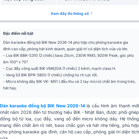
Vang Số
BIK BPR-5800 (1 chiếc)
Xem đầy đủ thông số
Micro không dây
BIK VK- M51 (1 bộ)
Đặc điểm nổi bật
Dàn karaoke đồng bộ BIK New 2026-14 phù hợp cho phòng karaoke gia
đình cao cấp, phòng hát kinh doanh, quán giải trí có diện tích vừa và lớn.
- Loa BIK BBK-S310 (2 chiếc) bass 25cm, 230W RMS, 920W Peak, góc phủ
âm 100° x 70°.
- Cục đẩy công suất BIK VM620A (1 chiếc) 2 kênh, mạch class H.
- Vang Số BIK BPR-5800 (1 chiếc) chống hú rít cực tốt.
- Micro không dây BIK VK- M51 ( đầu thu và 2 tay micro) chất âm trong trẻo,
hát hay.
Dàn karaoke đồng bộ BIK New 2026-14
là cấu hình âm thanh mới
nhất năm 2026 đến từ thương hiệu BIK - Nhật Bản, được phối ghép
đồng bộ từ loa, cục đẩy, vang số đến micro không dây. Hệ thống
mang đến chất âm rõ nét, bass chắc gọn và hát nhẹ tiếng, phù hợp
cho phòng karaoke gia đình, căn hộ cao cấp, phòng giải trí diện tích
vừa.