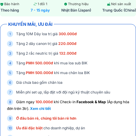
Bảo hành
1 đổi 1
Thương hiệu
Nơi sản xuất
Theo hãng
7 - 15 ngày
Nhật Bản (Japan)
Trung Quốc (China)
KHUYẾN MÃI, ƯU ĐÃI
Tặng 10M Dây loa trị giá
300.000đ
Tặng 2 dây canon trị giá
220.000đ
Tặng 2 rắc neutric trị giá
1
32.000đ
Tặng
PMH 500.000đ
khi mua loa sub BIK
Tặng
PMH 500.000đ
khi mua chân loa BIK
Giá chưa bao gồm chân loa
Miễn phí set up, lắp đặt với đội ngũ kỹ thuật chuyên sâu
Giảm ngay
100.000đ
khi Check-in
Facebook & Map
(Áp dụng hóa
đơn trên 3tr).
Xem chi tiết
Ở đâu bán rẻ, chúng tôi bán rẻ hơn
Ưu đãi đặc biệt
cho doanh nghiệp, dự án