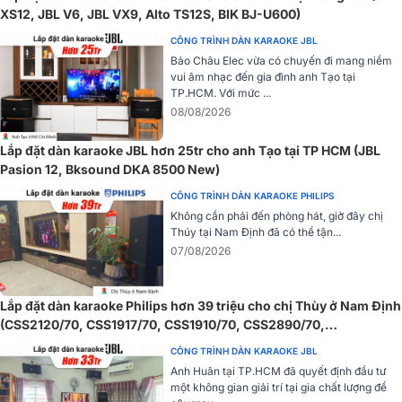
XS12, JBL V6, JBL VX9, Alto TS12S, BIK BJ-U600)
CÔNG TRÌNH DÀN KARAOKE JBL
Bảo Châu Elec vừa có chuyến đi mang niềm
vui âm nhạc đến gia đình anh Tạo tại
TP.HCM. Với mức ...
08/08/2026
Lắp đặt dàn karaoke JBL hơn 25tr cho anh Tạo tại TP HCM (JBL
Pasion 12, Bksound DKA 8500 New)
CÔNG TRÌNH DÀN KARAOKE PHILIPS
Không cần phải đến phòng hát, giờ đây chị
Thúy tại Nam Định đã có thể tận...
07/08/2026
Lắp đặt dàn karaoke Philips hơn 39 triệu cho chị Thùy ở Nam Định
Loa có thể lắp đặt linh hoạt theo cả chiều đứng lẫn ngang, thuận
(CSS2120/70, CSS1917/70, CSS1910/70, CSS2890/70,
tiện cho nhiều cấu hình không gian khác nhau. Hệ thống 2 đường
CSS2110/70)
CÔNG TRÌNH DÀN KARAOKE JBL
tiếng gồm bass 25cm và treble họng kèn mang lại âm thanh mạnh
Anh Huân tại TP.HCM đã quyết định đầu tư
mẽ, rõ nét và chi tiết.
một không gian giải trí tại gia chất lượng để