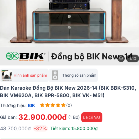
1/10
Hình ảnh sản phẩm
Thông số sản phẩm
Dàn Karaoke Đồng Bộ BIK New 2026-14 (BIK BBK-S310,
BIK VM620A, BIK BPR-5800, BIK VK- M51)
Thương hiệu:
BIK
(0)
32.900.000đ
Giá bán:
(1 Bộ)
Đã có VAT
48.700.000đ
-32%
Tiết kiệm: 15.800.000₫