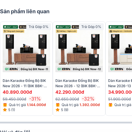
Sản phẩm liên quan
Trả Góp 0%
Trả Góp 0%
Dàn Karaoke Đồng Bộ BIK
Dàn Karaoke Đồng Bộ BIK
Dàn Karaoke 
New 2026 - 11 (BIK BBK-
New 2026 - 12 (BIK BBK-
New 2026-13 
S310, BIK VK-A52, BIK VK-
S312, BIK VK-A52, BIK VK-
S312, BIK VM
40.890.000đ
42.290.000đ
34.990.00
R51, BIK BBK-W25A, BIK
R51, BIK BBK-W25A, BIK
BPR-5800, BI
-31%
-32%
59.450.000đ
62.650.000đ
51.900.000đ
VK- M51)
VK- M51)
Quà trị giá
1.144.000đ
Quà trị giá
1.392.000đ
Quà trị gi
5 (1)
5 (9)