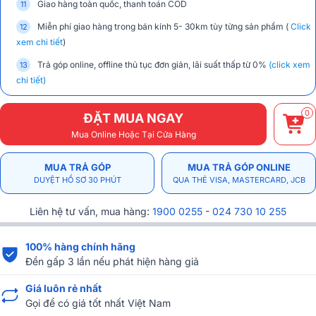
Giao hàng toàn quốc, thanh toán COD
Miễn phí giao hàng trong bán kính 5- 30km tùy từng sản phẩm (
Click
xem chi tiết
)
Trả góp online, offline thủ tục đơn giản, lãi suất thấp từ 0%
(click xem
chi tiết)
0
ĐẶT MUA NGAY
Mua Online Hoặc Tại Cửa Hàng
MUA TRẢ GÓP
MUA TRẢ GÓP ONLINE
DUYỆT HỒ SƠ 30 PHÚT
QUA THẺ VISA, MASTERCARD, JCB
Liên hệ tư vấn, mua hàng:
1900 0255
-
024 730 10 255
100% hàng chính hãng
Đền gấp 3 lần nếu phát hiện hàng giả
Giá luôn rẻ nhất
Gọi để có giá tốt nhất Việt Nam