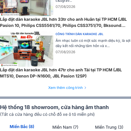
c&ugrav...
Công suất hoạt động 230W RMS, đạt đỉnh 920W Peak, đáp ứng tốt
07/08/2026
cho không gian vừa và lớn. Góc phủ âm rộng 100° x 70° giúp âm
thanh lan tỏa đồng đều, rõ ràng ở mọi vị trí nghe.
Lắp đặt dàn karaoke JBL hơn 33tr cho anh Huân tại TP HCM (JBL
Pasion 10, Philips CSS5561/70, Philips CSS3751/70, Bksound
=> Xem chi tiết:
Loa BIK BBK-S310
SW612 MKII...)
CÔNG TRÌNH DÀN KARAOKE JBL
Âm nhạc luôn có một sức mạnh diệu kỳ, là sợi
dây kết nối những tâm hồn và x...
07/08/2026
Lắp đặt dàn karaoke JBL hơn 47tr cho anh Tài tại TP HCM (JBL
MTS10, Denon DP-N1600, JBL Pasion 12SP)
Xem thêm công trình
Hệ thống 18 showroom, cửa hàng âm thanh
(Tất cả cửa hàng đều có chỗ đỗ xe ô tô miễn phí)
Miền Bắc (8)
Miền Nam (7)
Miền Trung (3)