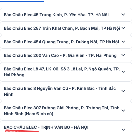
Bảo Châu Elec 45 Trung Kính, P. Yên Hòa, TP. Hà Nội
Bảo Châu Elec 287 Trần Khát Chân, P. Bạch Mai, TP Hà Nội
Bảo Châu Elec 454 Quang Trung, P. Dương Nội, TP Hà Nội
Combo vang số + cục đẩy + micro không dây trong bộ dàn!
Bảo Châu Elec 260 Văn Cao - P. Gia Viên - TP. Hải Phòng
2. Cục đẩy công suất 2 kênh BIK VM 620A
Bảo Châu Elec Lô 47, LK-06, Số 3 Lê Lai, P.Ngô Quyền, TP.
Cục đẩy công suất BIK VM 620A là cục đẩy công suất 2 kênh nổi
Hải Phòng
bật của hãng BIK Nhật Bản, với khả năng khuếch đại âm thanh cực
kỳ mạnh mẽ, lý tưởng cho việc nghe nhạc, hát karaoke, hoặc sử
Bảo Châu Elec 8 Nguyễn Văn Cừ - P. Kinh Bắc - Tỉnh Bắc
dụng tại các sân khấu, hội trường.
Ninh
Sản phẩm có công suất 2 x 600W (8Ω stereo) và 2 x 900W (4Ω
Bảo Châu Elec 307 Đường Giải Phóng, P. Trường Thi, Tỉnh
stereo), cùng chế độ Bridge, giúp mang lại âm thanh mạnh mẽ, sống
Ninh Bình (Nam Định cũ)
động. Với linh kiện cao cấp và quy trình sản xuất chuẩn Nhật Bản,
BIK VM 620A đảm bảo độ bền cao và hiệu suất ổn định. Sản phẩm
BẢO CHÂU ELEC - TRỊNH VĂN BÔ - HÀ NỘI
còn trang bị biến áp nguồn xuyến và mạch Class H, giúp hoạt động