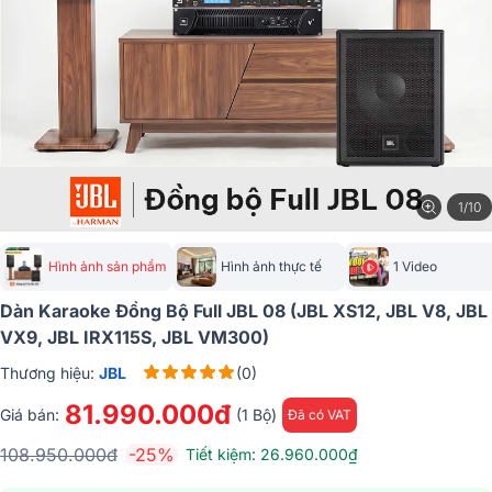
1/10
Hình ảnh sản phẩm
Hình ảnh thực tế
1 Video
Dàn Karaoke Đồng Bộ Full JBL 08 (JBL XS12, JBL V8, JBL
VX9, JBL IRX115S, JBL VM300)
Thương hiệu:
JBL
(0)
81.990.000đ
Giá bán:
(1 Bộ)
Đã có VAT
108.950.000đ
-25%
Tiết kiệm: 26.960.000₫