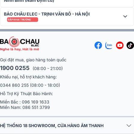
Ninh Bình (Nam Định cũ)
âm thanh của JBL, mang đến thiết kế mạch sáng tạo để cung cấp
âm thanh âm nhạc chất lượng cao cho mọi hệ thống giải trí.
BẢO CHÂU ELEC - TRỊNH VĂN BÔ - HÀ NỘI
Vang số JBL VX9
SẮP KHAI TRƯƠNG
Vang số JBL VX9 được trang bị 15 băng tần EQ tham số cho nhạc
và 20 băng tần EQ cho từng micro, cho phép tinh chỉnh chi tiết và
tạo nên hiệu ứng âm thanh phong phú.
Gọi đặt mua, giao hàng toàn quốc
1900 0255
(08:00 - 21:00)
Khiếu nại, hỗ trợ khách hàng:
0344 860 255
(08:00 - 18:00)
Hỗ Trợ Kỹ Thuật Bảo Hành:
Miền Bắc :
096 169 1633
Miền Nam:
086 551 3799
HỆ THỐNG 18 SHOWROOM, CỬA HÀNG ÂM THANH