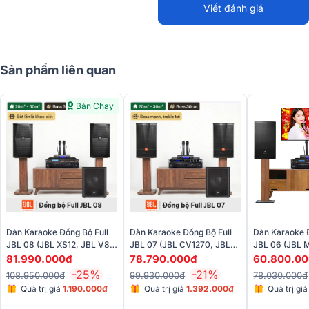
Viết đánh giá
Sản phẩm liên quan
Bán Chạy
Dàn Karaoke Đồng Bộ Full
Dàn Karaoke Đồng Bộ Full
Dàn Karaoke Đ
JBL 08 (JBL XS12, JBL V8,
JBL 07 (JBL CV1270, JBL
JBL 06 (JBL 
JBL VX9, JBL IRX115S, JBL
V6, JBL KX190, JBL IRX115,
V8, JBL VX9,
81.990.000đ
78.790.000đ
60.800.0
VM300)
JBL VM300)
-25%
-21%
108.950.000đ
99.930.000đ
78.030.000đ
Quà trị giá
1.190.000đ
Quà trị giá
1.392.000đ
Quà trị gi