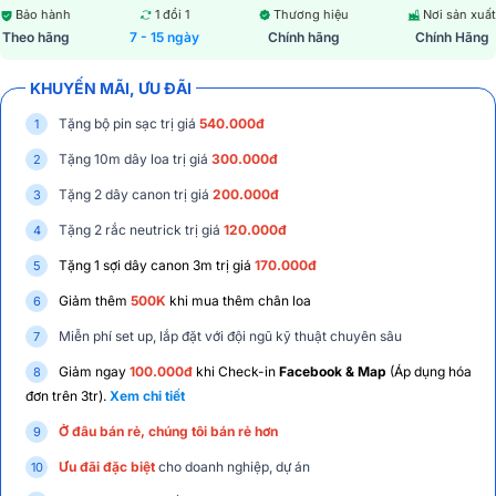
Bảo hành
1 đổi 1
Thương hiệu
Nơi sản xuất
Theo hãng
7 - 15 ngày
Chính hãng
Chính Hãng
KHUYẾN MÃI, ƯU ĐÃI
Tặng bộ pin sạc trị giá
540.000đ
Tặng 10m dây loa trị giá
300.000đ
Tặng 2 dây canon trị giá
200.000đ
Tặng 2 rắc neutrick trị giá
120.000đ
Tặng 1 sợi dây canon 3m trị giá
170.000đ
Giảm thêm
500K
khi mua thêm chân loa
Miễn phí set up, lắp đặt với đội ngũ kỹ thuật chuyên sâu
Giảm ngay
100.000đ
khi Check-in
Facebook & Map
(Áp dụng hóa
đơn trên 3tr).
Xem chi tiết
Ở đâu bán rẻ, chúng tôi bán rẻ hơn
Ưu đãi đặc biệt
cho doanh nghiệp, dự án