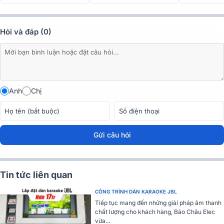
Hỏi và đáp (0)
Anh
Chị
Gửi câu hỏi
Tin tức liên quan
Đặc điểm chi tiết các thiết bị có trong bộ dàn
CÔNG TRÌNH DÀN KARAOKE JBL
Tiếp tục mang đến những giải pháp âm thanh
Loa karaoke JBL XS12
chất lượng cho khách hàng, Bảo Châu Elec
vừa...