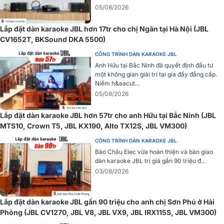
Loa karaoke JBL XS12 được thiết kế để mang lại trải nghiệm hát
05/08/2026
karaoke và nghe nhạc tuyệt vời trong không gian có diện tích từ
30-40m2. Cấu trúc âm thanh gồm 2 loa, bao gồm 1 loa bass 30cm
Lắp đặt dàn karaoke JBL hơn 17tr cho chị Ngân tại Hà Nội (JBL
và 1 loa treble màng polymer JBL 2414H-C 2.5cm tạo ra âm trầm
CV1652T, BKSound DKA 5500)
nội lực cùng âm cao thanh thoát.
CÔNG TRÌNH DÀN KARAOKE JBL
Anh Hữu tại Bắc Ninh đã quyết định đầu tư
một không gian giải trí tại gia đầy đẳng cấp.
Niềm h&aacut...
05/08/2026
Lắp đặt dàn karaoke JBL hơn 57tr cho anh Hữu tại Bắc Ninh (JBL
MTS10, Crown T5, JBL KX190, Alto TX12S, JBL VM300)
CÔNG TRÌNH DÀN KARAOKE JBL
Bảo Châu Elec vừa hoàn thiện và bàn giao
dàn karaoke JBL trị giá gần 90 triệu đ...
03/08/2026
Lắp đặt dàn karaoke JBL gần 90 triệu cho anh chị Sơn Phú ở Hải
Phòng (JBL CV1270, JBL V8, JBL VX9, JBL IRX115S, JBL VM300)