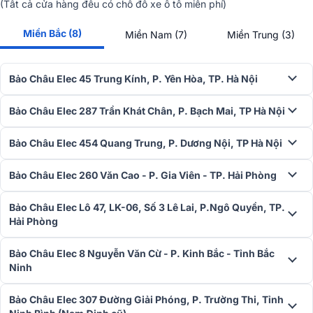
(Tất cả cửa hàng đều có chỗ đỗ xe ô tô miễn phí)
bridge ở 8Ω, đảm bảo cung cấp đủ công suất cho hệ thống loa ở
hiệu suất ổn định.
Miền Bắc (8)
Miền Nam (7)
Miền Trung (3)
Bảo Châu Elec 45 Trung Kính, P. Yên Hòa, TP. Hà Nội
Bảo Châu Elec 287 Trần Khát Chân, P. Bạch Mai, TP Hà Nội
Bảo Châu Elec 454 Quang Trung, P. Dương Nội, TP Hà Nội
Bảo Châu Elec 260 Văn Cao - P. Gia Viên - TP. Hải Phòng
Bảo Châu Elec Lô 47, LK-06, Số 3 Lê Lai, P.Ngô Quyền, TP.
Hải Phòng
Sử dụng con chip khuếch đại độc quyền của JBL và công nghệ
điều chỉnh âm thanh tiên tiến cho người nghe thưởng thức âm thanh
Bảo Châu Elec 8 Nguyễn Văn Cừ - P. Kinh Bắc - Tỉnh Bắc
chất lượng cao. Tỷ lệ méo tiếng thấp (0.5%) tái hiện âm thanh
Ninh
chuẩn, trung thực và nguyên bản.
Bảo Châu Elec 307 Đường Giải Phóng, P. Trường Thi, Tỉnh
Bóng transistor khuếch đại được tinh chỉnh bởi Harman theo yêu cầu