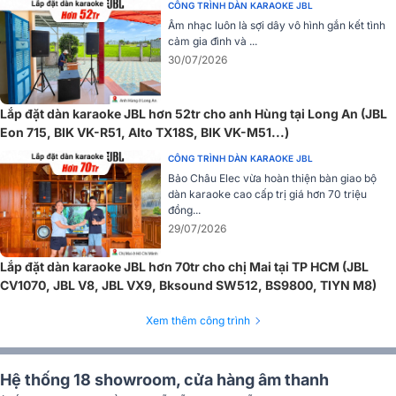
CÔNG TRÌNH DÀN KARAOKE JBL
Âm nhạc luôn là sợi dây vô hình gắn kết tình
cảm gia đình và ...
30/07/2026
Lắp đặt dàn karaoke JBL hơn 52tr cho anh Hùng tại Long An (JBL
Trình điều khiển tần số thấp mới được thiết kế cho âm bass có hiệu
Eon 715, BIK VK-R51, Alto TX18S, BIK VK-M51...)
suất cao, xử lý công suất lớn và phát ra âm trầm mạnh mẽ hơn hẳn
CÔNG TRÌNH DÀN KARAOKE JBL
các mẫu loa khác trên thị trường. Mạch passive được chế tạo chính
Bảo Châu Elec vừa hoàn thiện bàn giao bộ
xác triệt tiêu hiện tượng chồng chéo tần số và mang lại âm thanh
dàn karaoke cao cấp trị giá hơn 70 triệu
đầy đủ.
đồng...
29/07/2026
Mức công suất liên tục 350W và khả năng đạt cực đại lên đến
1400W cho khả năng chơi nhạc ấn tượng và bùng nổ. Góc phủ âm
Lắp đặt dàn karaoke JBL hơn 70tr cho chị Mai tại TP HCM (JBL
rộng 100° × 70° (H × V) đảm bảo phủ sóng cân bằng trên toàn
CV1070, JBL V8, JBL VX9, Bksound SW512, BS9800, TIYN M8)
không gian.
Cục đẩy công suất JBL V8
Xem thêm công trình
Cục đẩy công suất JBL V8 có khả năng hỗ trợ các chế độ stereo,
song song và bridge-mono với thiết kế 2 kênh, cung cấp mức công
Hệ thống 18 showroom, cửa hàng âm thanh
suất lớn là 675W/ CH (ở 8Ω) và 860W/ CH (ở 4Ω), 1720W ở chế độ