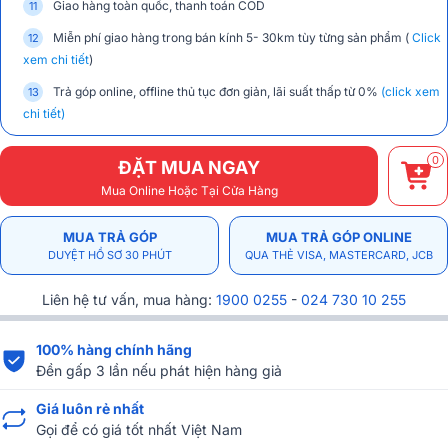
Giao hàng toàn quốc, thanh toán COD
Miễn phí giao hàng trong bán kính 5- 30km tùy từng sản phẩm (
Click
xem chi tiết
)
Trả góp online, offline thủ tục đơn giản, lãi suất thấp từ 0%
(click xem
chi tiết)
0
ĐẶT MUA NGAY
Mua Online Hoặc Tại Cửa Hàng
MUA TRẢ GÓP
MUA TRẢ GÓP ONLINE
DUYỆT HỒ SƠ 30 PHÚT
QUA THẺ VISA, MASTERCARD, JCB
Liên hệ tư vấn, mua hàng:
1900 0255
-
024 730 10 255
100% hàng chính hãng
Đền gấp 3 lần nếu phát hiện hàng giả
Giá luôn rẻ nhất
Gọi để có giá tốt nhất Việt Nam