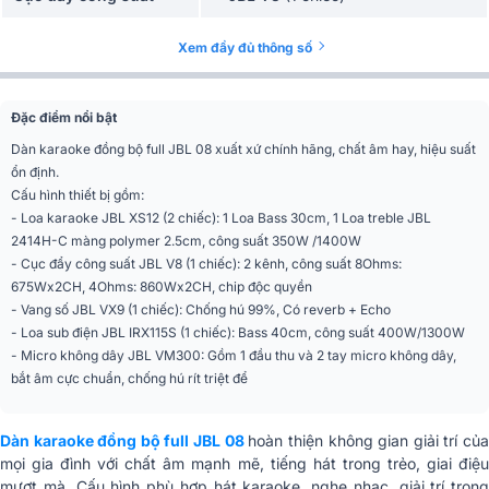
Vang số
JBL VX9 (1 chiếc)
Xem đầy đủ thông số
JBL VM300 (đầu thu và 2 tay
Micro không dây
micro)
Đặc điểm nổi bật
Dàn karaoke đồng bộ full JBL 08 xuất xứ chính hãng, chất âm hay, hiệu suất
ổn định.
Cấu hình thiết bị gồm:
- Loa karaoke JBL XS12 (2 chiếc): 1 Loa Bass 30cm, 1 Loa treble JBL
2414H-C màng polymer 2.5cm, công suất 350W /1400W
- Cục đẩy công suất JBL V8 (1 chiếc): 2 kênh, công suất 8Ohms:
675Wx2CH, 4Ohms: 860Wx2CH, chip độc quyền
- Vang số JBL VX9 (1 chiếc): Chống hú 99%, Có reverb + Echo
- Loa sub điện JBL IRX115S (1 chiếc): Bass 40cm, công suất 400W/1300W
- Micro không dây JBL VM300: Gồm 1 đầu thu và 2 tay micro không dây,
bắt âm cực chuẩn, chống hú rít triệt để
Dàn karaoke đồng bộ full JBL 08
hoàn thiện không gian giải trí củ
mọi gia đình với chất âm mạnh mẽ, tiếng hát trong trẻo, giai điệu
mượt mà. Cấu hình phù hợp hát karaoke, nghe nhạc, giải trí trong