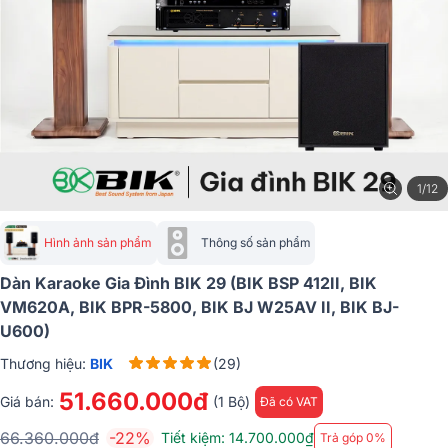
1/12
Hình ảnh sản phẩm
Thông số sản phẩm
Dàn Karaoke Gia Đình BIK 29 (BIK BSP 412II, BIK
VM620A, BIK BPR-5800, BIK BJ W25AV II, BIK BJ-
U600)
Thương hiệu:
BIK
(29)
51.660.000đ
Giá bán:
(1 Bộ)
Đã có VAT
66.360.000đ
-22%
Tiết kiệm: 14.700.000₫
Trả góp 0%