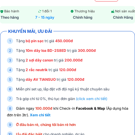
Bảo hành
1 đổi 1
Thương hiệu
Nơi sản xuất
Theo hãng
7 - 15 ngày
Chính hãng
Chính Hãng
KHUYẾN MÃI, ƯU ĐÃI
Tặng
bộ pin sạc
trị giá
450.000đ
Tặng
10m dây loa BD-2S8ED
trị giá
300.000đ
Tặng
2 sợi dây canon
trị giá
200.000đ
Tặng
2 rắc neutrik
trị giá
120.000đ
Tặng
dây AV TIANSUO
trị giá
120.000đ
Miễn phí set up, lắp đặt với đội ngũ kỹ thuật chuyên sâu
Trả góp chỉ từ 0%, thủ tục đơn giản
(click xem chi tiết)
Giảm ngay
100.000đ
khi Check-in
Facebook & Map
(Áp dụng hóa
đơn trên 3tr).
Xem chi tiết
Ở đâu bán rẻ, chúng tôi bán rẻ hơn
Ưu đãi đặc biệt
cho doanh nghiệp, dự án