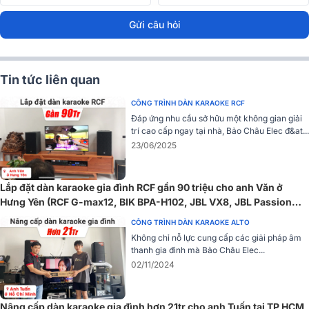
3, Vang Số BIK BPR-5800
Gửi câu hỏi
Vang số BIK BPR-5800 là sự lựa chọn lý tưởng cho các dàn karaoke
gia đình, quán karaoke chuyên nghiệp, nhà hàng hoặc các sự kiện
giải trí âm nhạc. Sản phẩm hỗ trợ âm thanh 5.1 kênh, mang lại trải
Tin tức liên quan
nghiệm âm thanh sống động, trung thực và mạnh mẽ.
CÔNG TRÌNH DÀN KARAOKE RCF
Đáp ứng nhu cầu sở hữu một không gian giải
trí cao cấp ngay tại nhà, Bảo Châu Elec đ&at...
23/06/2025
Lắp đặt dàn karaoke gia đình RCF gần 90 triệu cho anh Văn ở
Hưng Yên (RCF G-max12, BIK BPA-H102, JBL VX8, JBL Passion
12SP, BIK BJ-U500II,...)
CÔNG TRÌNH DÀN KARAOKE ALTO
Không chỉ nỗ lực cung cấp các giải pháp âm
thanh gia đình mà Bảo Châu Elec...
02/11/2024
Với công nghệ xử lý âm thanh hiện đại, BIK BPR-5800 giúp nâng
Nâng cấp dàn karaoke gia đình hơn 21tr cho anh Tuấn tại TP HCM