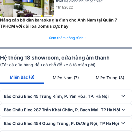
thiết kế giống như một chiếc l...
11/11/2022
Nâng cấp bộ dàn karaoke gia đình cho Anh Nam tại Quận 7
TPHCM với đôi loa Domus cực hay
Micro có tính năng tự động dò sóng sạch và cài đặt tần số nhanh
Xem thêm công trình
chóng, mang lại sự tiện lợi khi sử dụng. Với khả năng hát nhạy, âm
thanh sáng rõ và không bị hụt hơi, BIK BJ-U600 đảm bảo chất
lượng âm thanh tuyệt vời. Sản phẩm phối ghép hoàn hảo với vang
Hệ thống 18 showroom, cửa hàng âm thanh
số và loa karaoke, tạo ra một hệ thống âm thanh mạnh mẽ và sống
(Tất cả cửa hàng đều có chỗ đỗ xe ô tô miễn phí)
động.
Miền Bắc (8)
Miền Nam (7)
Miền Trung (3)
=> Xem thêm:
Micro không dây BIK BJ-U600
Combo cục đẩy, vang số, micro không dây trong bộ dàn
Bảo Châu Elec 45 Trung Kính, P. Yên Hòa, TP. Hà Nội
Bảo Châu Elec 287 Trần Khát Chân, P. Bạch Mai, TP Hà Nội
Bảo Châu Elec 454 Quang Trung, P. Dương Nội, TP Hà Nội