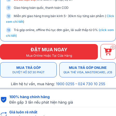
Giao hàng toàn quốc, thanh toán COD
Miễn phí giao hàng trong bán kính 5- 30km tùy từng sản phẩm (
Click
xem chi tiết
)
Trả góp online, offline thủ tục đơn giản, lãi suất thấp từ 0%
(click xem
chi tiết)
0
ĐẶT MUA NGAY
Mua Online Hoặc Tại Cửa Hàng
MUA TRẢ GÓP
MUA TRẢ GÓP ONLINE
DUYỆT HỒ SƠ 30 PHÚT
QUA THẺ VISA, MASTERCARD, JCB
Liên hệ tư vấn, mua hàng:
1900 0255
-
024 730 10 255
100% hàng chính hãng
Đền gấp 3 lần nếu phát hiện hàng giả
Giá luôn rẻ nhất