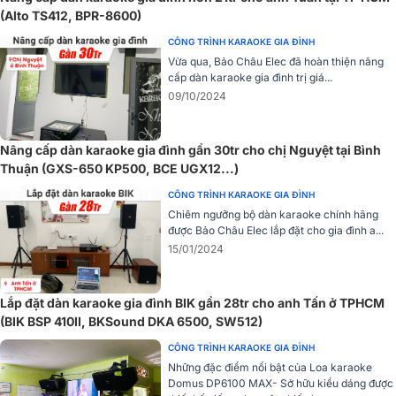
cao chất lượng âm thanh vượt trội. Thiết bị còn có tính năng điều
(Alto TS412, BPR-8600)
khiển từ xa tiện lợi, cho phép người dùng dễ dàng điều chỉnh âm
thanh. Bên cạnh đó, khả năng tiết kiệm năng lượng khi sử dụng
CÔNG TRÌNH KARAOKE GIA ĐÌNH
trong thời gian dài và tính năng điều chỉnh tông nhạc với 15 bước,
Vừa qua, Bảo Châu Elec đã hoàn thiện nâng
giúp sản phẩm phù hợp với nhiều thể loại âm nhạc và giọng hát
cấp dàn karaoke gia đình trị giá...
khác nhau.
09/10/2024
=> Xem thêm:
Vang số BIK BPR-5800
Nâng cấp dàn karaoke gia đình gần 30tr cho chị Nguyệt tại Bình
4, Micro không dây BIK BJ-U600
Thuận (GXS-650 KP500, BCE UGX12...)
Micro không dây
BIK BJ-U600 là lựa chọn lý tưởng cho karaoke gi
CÔNG TRÌNH KARAOKE GIA ĐÌNH
đình, karaoke kinh doanh, sân khấu, hội trường và các sự kiện. Sản
Chiêm ngưỡng bộ dàn karaoke chính hãng
phẩm sử dụng tần số sóng UHF, giúp micro hoạt động ổn định và
được Bảo Châu Elec lắp đặt cho gia đình a...
hạn chế nhiễu sóng.
15/01/2024
Lắp đặt dàn karaoke gia đình BIK gần 28tr cho anh Tấn ở TPHCM
(BIK BSP 410II, BKSound DKA 6500, SW512)
CÔNG TRÌNH KARAOKE GIA ĐÌNH
Những đặc điểm nổi bật của Loa karaoke
Domus DP6100 MAX- Sở hữu kiểu dáng được