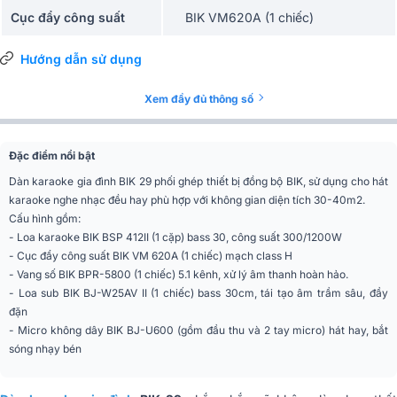
Cục đẩy công suất
BIK VM620A (1 chiếc)
Vang số
BIK BPR-5800 (1 chiếc)
Hướng dẫn sử dụng
Loa Sub
BIK BJ-W25AV II (1 chiếc)
Xem đầy đủ thông số
Micro không dây
BIK BJ-U600 (1 bộ)
Đặc điểm nổi bật
Dàn karaoke gia đình BIK 29 phối ghép thiết bị đồng bộ BIK, sử dụng cho hát
karaoke nghe nhạc đều hay phù hợp với không gian diện tích 30-40m2.
Cấu hình gồm:
- Loa karaoke BIK BSP 412II (1 cặp) bass 30, công suất 300/1200W
- Cục đẩy công suất BIK VM 620A (1 chiếc) mạch class H
- Vang số BIK BPR-5800 (1 chiếc) 5.1 kênh, xử lý âm thanh hoàn hảo.
- Loa sub BIK BJ-W25AV II (1 chiếc) bass 30cm, tái tạo âm trầm sâu, đầy
đặn
- Micro không dây BIK BJ-U600 (gồm đầu thu và 2 tay micro) hát hay, bắt
sóng nhạy bén