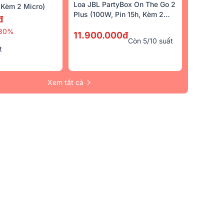
Loa JBL PartyBox On The Go 2
Kèm 2 Micro)
U500II
Plus (100W, Pin 15h, Kèm 2
đ
5.390.000đ
Micro)
%
30%
11.900.000đ
7.430.000đ
-27%
0đ
Còn 5/10 suất
t
5/5
(22)
Xem tất cả