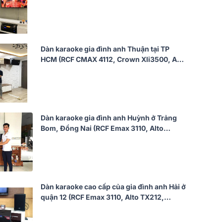
8500, BCE UGX12)
Dàn karaoke gia đình anh Thuận tại TP
HCM (RCF CMAX 4112, Crown Xli3500, AAP
K9800, BCE VIP6000, SPL 120)
Dàn karaoke gia đình anh Huỳnh ở Trảng
Bom, Đồng Nai (RCF Emax 3110, Alto
TS312S, BIK VM620A, K9800 New 2020,
BCE UGX12)
Dàn karaoke cao cấp của gia đình anh Hải ở
quận 12 (RCF Emax 3110, Alto TX212,
VM620A, BCE DP9200+, UGX12)