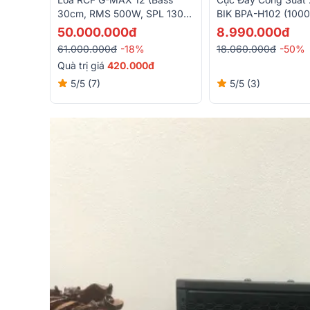
BIK BPA-H102 (1000
30cm, RMS 500W, SPL 130
H)
DB, Designed And Engineered
8.990.000đ
50.000.000đ
In Italy)
18.060.000đ
-50%
61.000.000đ
-18%
Quà trị giá
420.000đ
5/5
(3)
5/5
(7)