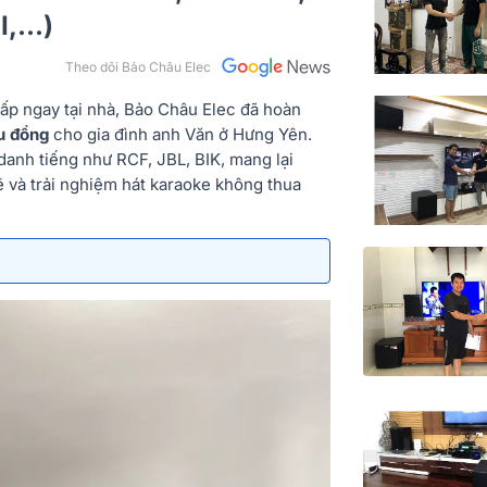
,...)
Theo dõi Bảo Châu Elec
cấp ngay tại nhà, Bảo Châu Elec đã hoàn
u đồng
cho gia đình anh Văn ở Hưng Yên.
anh tiếng như RCF, JBL, BIK, mang lại
ẽ và trải nghiệm hát karaoke không thua