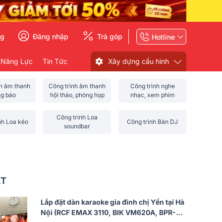
ng
Đăng nhập
Trả góp
Hotline
 Năng Lực
Tin Tức
Xây dựng cấu hình
nh âm thanh
Công trình âm thanh
Công trình nghe
ng báo
hội thảo, phòng họp
nhạc, xem phim
Công trình Loa
nh Loa kéo
Công trình Bàn DJ
soundbar
ẤT
Lắp đặt dàn karaoke gia đình chị Yến tại Hà
Nội (RCF EMAX 3110, BIK VM620A, BPR-