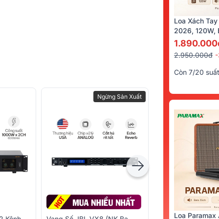
Loa Xách Tay
2026, 120W, B
Kèm 2 Tay Mi
1.890.000
2.950.000đ
Còn 7/20 suấ
Ngừng Sản Xuất
Loa Paramax 
2 Kênh
Vang Số JBL VX8 (NK Ba
Loa Sub JBL Pasi