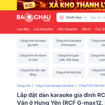
Danh mục
Loa Kéo
Loa Karaoke
Dàn Karaoke
Micro
Cục Đ
Công trình karaoke
Công trình karaoke
Công trìn
gia đình
kinh doanh
bo
Công trình âm thanh
Công trình quán
Công trình
hi-end
cafe, nhà hàng
Lou
Công trình Sân vận
Công trìn
Công trình Nhà thờ
động
kh
›
›
Công Trình Dàn Ka
Trang Chủ
Công Trình Karaoke Gia Đình
Lắp đặt dàn karaoke gia đình RC
Văn ở Hưng Yên (RCF G-max12, 