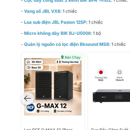
-
Cục đẩy công suất 2 kênh BIK BPA -H102
: 1 chiếc
-
Vang số JBL VX8
: 1 chiếc
-
Loa sub điện JBL Pasion 12SP
: 1 chiếc
-
Micro không dây BIK BJ-U500II
: 1 bộ
-
Quản lý nguồn có lọc điện Bksound MS8
: 1 chiếc
Bán Chạy
Cục Đẩy Công Suất 
Loa RCF G-MAX 12 (Bass