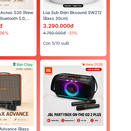
 Acnos S30 (New
Loa Sub Điện Bksound SW212
luetooth 5.0,
(bass 30cm)
cro)
đ
3.290.000đ
-36%
4.750.000đ
-31%
t
Còn 5/10 suất
Bán Chạy
New 2026
Advance (Bass
on 12SP
Micro Không Dây BIK BJ-