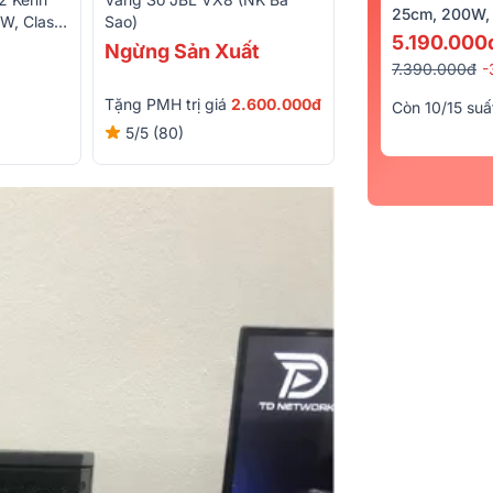
25cm, 200W, 
W, Class
Sao)
13.900.000đ
5.190.000
Ngừng Sản Xuất
16.300.000đ
-15
7.390.000đ
-
Quà trị giá
170.00
Tặng PMH trị giá
2.600.000đ
Còn 10/15 suấ
5/5
(46)
5/5
(80)