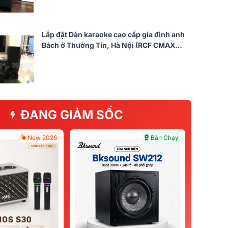
Lắp đặt Dàn karaoke cao cấp gia đình anh
Bách ở Thường Tín, Hà Nội (RCF CMAX
4112, JBL A120P, Crown Xli3500, JBL
KX180, JBL VM300)
ĐANG GIẢM SỐC
New 2026
Bán Chạy