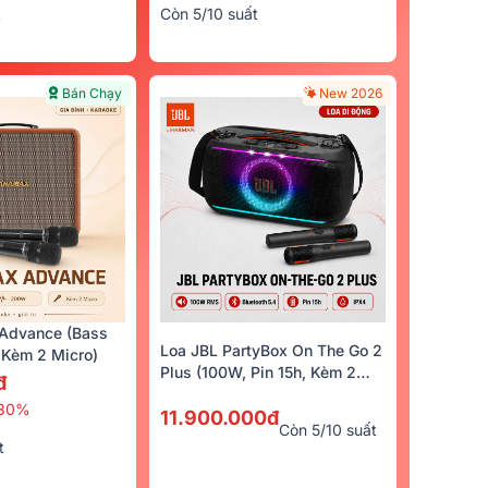
t
Còn 5/10 suất
Bán Chạy
New 2026
Advance (Bass
Loa JBL PartyBox On The Go 2
Kèm 2 Micro)
Plus (100W, Pin 15h, Kèm 2
đ
Micro)
30%
11.900.000đ
Còn 5/10 suất
t