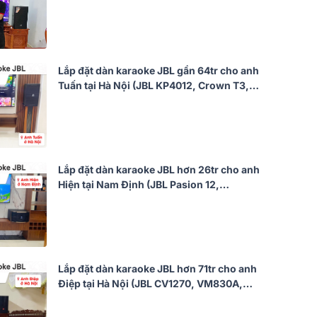
VX8, JBL VM300)
Lắp đặt dàn karaoke JBL gần 64tr cho anh
Tuấn tại Hà Nội (JBL KP4012, Crown T3,
KX180A, R121SW, JBL VM300)
Lắp đặt dàn karaoke JBL hơn 26tr cho anh
Hiện tại Nam Định (JBL Pasion 12,
BKSound DKA 6500, SW512)
Lắp đặt dàn karaoke JBL hơn 71tr cho anh
Điệp tại Hà Nội (JBL CV1270, VM830A,
BPR-5600, W88 Plus, JBL VM300)