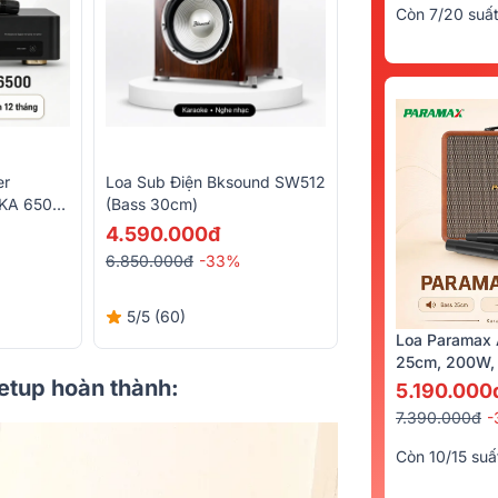
Còn 7/20 suấ
er
Loa Sub Điện Bksound SW512
DKA 6500
(Bass 30cm)
m Micro
4.590.000đ
6.850.000đ
-33%
5/5
(60)
Loa Paramax 
25cm, 200W, 
setup hoàn thành:
5.190.000
7.390.000đ
-
Còn 10/15 suấ