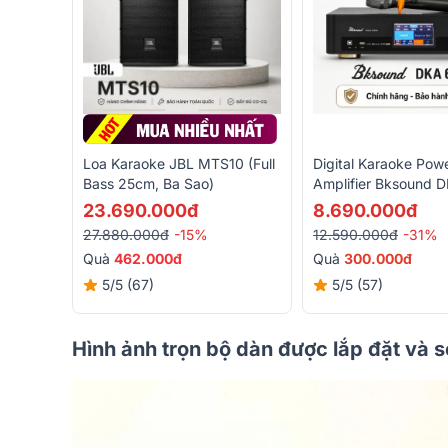
Loa Karaoke JBL MTS10 (Full
Digital Karaoke Pow
Bass 25cm, Ba Sao)
Amplifier Bksound 
( 2 Kênh, 450W, Kè
23.690.000đ
8.690.000đ
Không Dây)
27.880.000đ
-15%
12.590.000đ
-31%
Quà
462.000đ
Quà
3
00.000đ
5/5
(67)
5/5
(57)
Hình ảnh trọn bộ dàn được lắp đặt và 