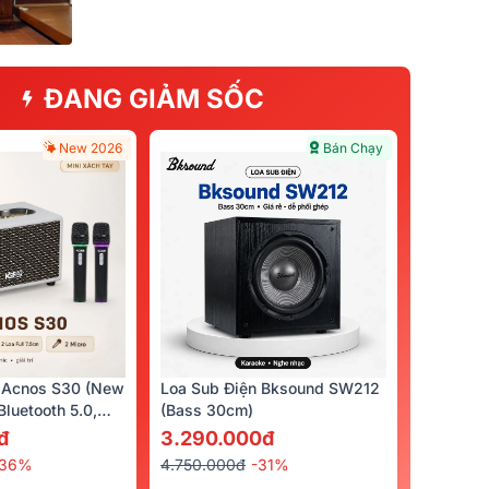
ĐANG GIẢM SỐC
New 2026
Bán Chạy
 Acnos S30 (New
Loa Sub Điện Bksound SW212
luetooth 5.0,
(bass 30cm)
cro)
đ
3.290.000đ
-36%
4.750.000đ
-31%