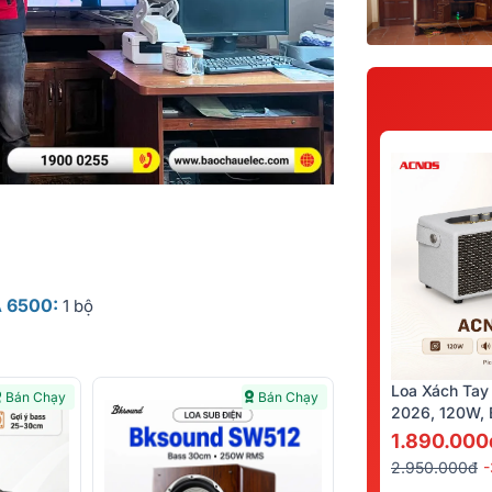
A 6500:
1 bộ
Loa Xách Tay
Bán Chạy
Bán Chạy
2026, 120W, B
Kèm 2 Tay Mi
1.890.000
2.950.000đ