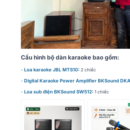
Cấu hình bộ dàn karaoke bao gồm:
Loa karaoke JBL MTS10:
-
2 chiếc
Digital Karaoke Power Amplifier BKSound DK
-
Loa sub điện BKSound SW512:
-
1 chiếc