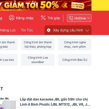
ng
Đăng nhập
Trả góp
Hotline
 Năng Lực
Tin Tức
Xây dựng cấu hình
nh âm thanh
Công trình âm thanh
Công trình nghe
ng báo
hội thảo, phòng họp
nhạc, xem phim
Công trình Loa
nh Loa kéo
Công trình Bàn DJ
soundbar
ẤT
Lắp đặt dàn karaoke JBL gần 59tr cho chị
Linh ở Bình Phước (JBL MTS12, JBL V6, JBL