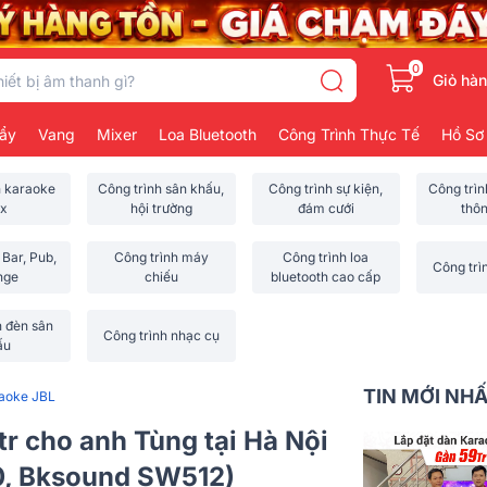
0
Giỏ hà
ẩy
Vang
Mixer
Loa Bluetooth
Công Trình Thực Tế
Hồ Sơ
h karaoke
Công trình sân khấu,
Công trình sự kiện,
Công trì
x
hội trường
đám cưới
thô
 Bar, Pub,
Công trình máy
Công trình loa
Công trì
nge
chiếu
bluetooth cao cấp
h đèn sân
Công trình nhạc cụ
ấu
TIN MỚI NH
raoke JBL
r cho anh Tùng tại Hà Nội
0, Bksound SW512)