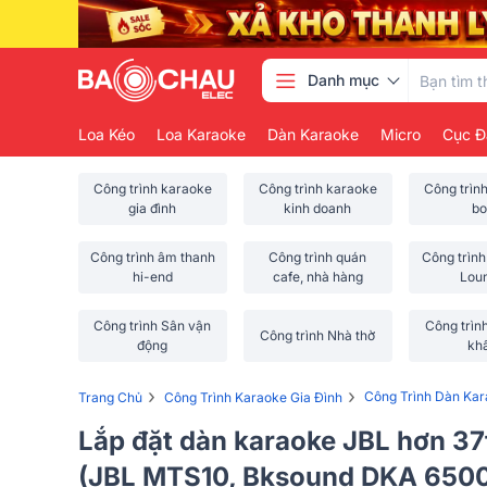
Danh mục
Loa Kéo
Loa Karaoke
Dàn Karaoke
Micro
Cục Đ
Công trình karaoke
Công trình karaoke
Công trìn
gia đình
kinh doanh
bo
Công trình âm thanh
Công trình quán
Công trình
hi-end
cafe, nhà hàng
Lou
Công trình Sân vận
Công trìn
Công trình Nhà thờ
động
kh
›
›
Công Trình Dàn Ka
Trang Chủ
Công Trình Karaoke Gia Đình
Lắp đặt dàn karaoke JBL hơn 37t
(JBL MTS10, Bksound DKA 650