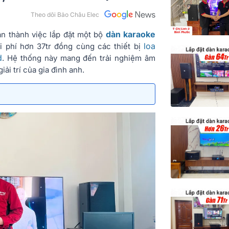
Theo dõi Bảo Châu Elec
dàn karaoke
àn thành việc lắp đặt một bộ
loa
i phí hơn 37tr đồng cùng các thiết bị
d
. Hệ thống này mang đến trải nghiệm âm
i trí của gia đình anh.