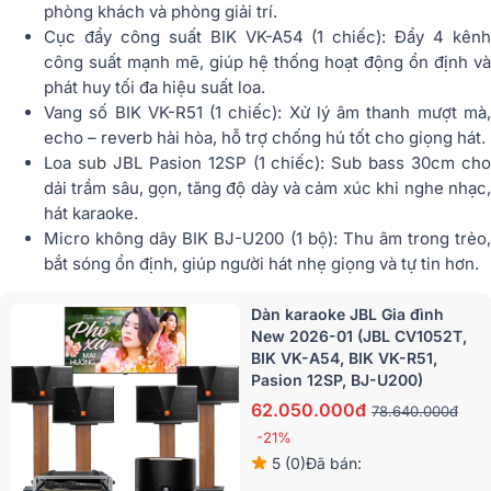
phòng khách và phòng giải trí.
Cục đẩy công suất BIK VK-A54 (1 chiếc): Đẩy 4 kênh
công suất mạnh mẽ, giúp hệ thống hoạt động ổn định và
phát huy tối đa hiệu suất loa.
Vang số BIK VK-R51 (1 chiếc): Xử lý âm thanh mượt mà,
echo – reverb hài hòa, hỗ trợ chống hú tốt cho giọng hát.
Loa sub JBL Pasion 12SP (1 chiếc): Sub bass 30cm cho
dải trầm sâu, gọn, tăng độ dày và cảm xúc khi nghe nhạc,
hát karaoke.
Micro không dây BIK BJ-U200 (1 bộ): Thu âm trong trẻo,
bắt sóng ổn định, giúp người hát nhẹ giọng và tự tin hơn.
Dàn karaoke JBL Gia đình
New 2026-01 (JBL CV1052T,
BIK VK-A54, BIK VK-R51,
Pasion 12SP, BJ-U200)
62.050.000đ
78.640.000đ
-21%
5 (0)
Đã bán: