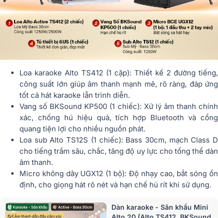
Loa karaoke Alto TS412 (1 cặp): Thiết kế 2 đường tiếng,
công suất lớn giúp âm thanh mạnh mẽ, rõ ràng, đáp ứng
tốt cả hát karaoke lẫn trình diễn.
Vang số BKSound KP500 (1 chiếc): Xử lý âm thanh chính
xác, chống hú hiệu quả, tích hợp Bluetooth và cổng
quang tiện lợi cho nhiều nguồn phát.
Loa sub Alto TS12S (1 chiếc): Bass 30cm, mạch Class D
cho tiếng trầm sâu, chắc, tăng độ uy lực cho tổng thể dàn
âm thanh.
Micro không dây UGX12 (1 bộ): Độ nhạy cao, bắt sóng ổn
định, cho giọng hát rõ nét và hạn chế hú rít khi sử dụng.
Dàn karaoke - Sân khấu Mini
Alto 20 (Alto TS412, BKSound