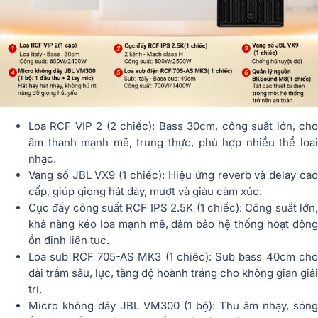
Loa RCF VIP 2 (2 chiếc): Bass 30cm, công suất lớn, cho
âm thanh mạnh mẽ, trung thực, phù hợp nhiều thể loại
nhạc.
Vang số JBL VX9 (1 chiếc): Hiệu ứng reverb và delay cao
cấp, giúp giọng hát dày, mượt và giàu cảm xúc.
Cục đẩy công suất RCF IPS 2.5K (1 chiếc): Công suất lớn,
khả năng kéo loa mạnh mẽ, đảm bảo hệ thống hoạt động
ổn định liên tục.
Loa sub RCF 705-AS MK3 (1 chiếc): Sub bass 40cm cho
dải trầm sâu, lực, tăng độ hoành tráng cho không gian giải
trí.
Micro không dây JBL VM300 (1 bộ): Thu âm nhạy, sóng