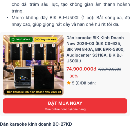
cho dải trầm sâu, lực, tạo không gian âm thanh hoành
tráng.
Micro không dây BIK BJ-U500II (1 bộ): Bắt sóng xa, độ
nhạy cao, giúp giọng hát dày và hạn chế hú rít tối đa.
Dàn karaoke BIK Kinh Doanh
New 2026-03 (BIK CS-625,
BIK VM 840A, BIK BPR-5800,
Audiocenter S3118A, BIK BJ-
U500II)
74.900.000đ
106.710.000đ
-30%
5 (0)
Đã bán:
ĐẶT MUA NGAY
Mua online hoặc tại cửa hàng
Dàn karaoke kinh doanh BC-27KD