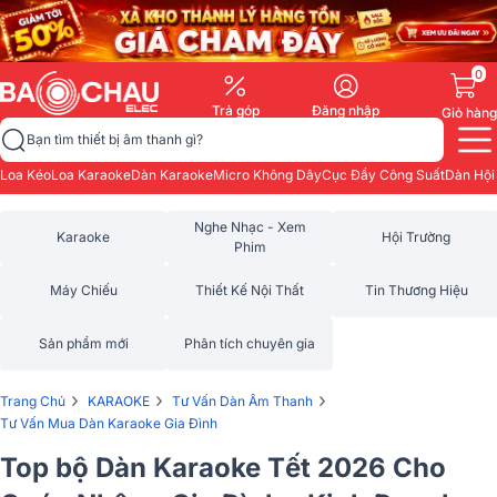
0
Trả góp
Đăng nhập
Giỏ hàng
Bạn tìm thiết bị âm thanh gì?
Loa Kéo
Loa Karaoke
Dàn Karaoke
Micro Không Dây
Cục Đẩy Công Suất
Dàn Hội
Nghe Nhạc - Xem
Karaoke
Hội Trường
Phim
Máy Chiếu
Thiết Kế Nội Thất
Tin Thương Hiệu
Sản phẩm mới
Phân tích chuyên gia
›
›
›
Trang Chủ
KARAOKE
Tư Vấn Dàn Âm Thanh
Tư Vấn Mua Dàn Karaoke Gia Đình
Top bộ Dàn Karaoke Tết 2026 Cho