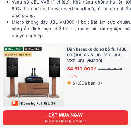
Vang số JBL VX8 (1 chiếc): Khả năng chống hú lên tới
99%, tích hợp echo và reverb mượt mà, tối ưu cho nhiều
chất giọng.
Micro không dây JBL VM300 (1 bộ): Bắt âm cực chuẩn,
sóng ổn định, hạn chế hú rít, mang lại trải nghiệm hát
chuyên nghiệp.
Dàn karaoke đồng bộ full JBL
09 (JBL XS15, JBL V10, JBL
VX9, JBL VM300)
84.610.000đ
101.800.000đ
-17%
5 (0)
Đã bán: 97
ĐẶT MUA NGAY
Mua online hoặc tại cửa hàng