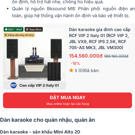
ổn định, hỗ trợ hát nhẹ, chống hú hiệu quả.
Quản lý nguồn Bksound M8: Phân phối nguồn điện an
toàn, giúp hệ thống vận hành ổn định và bảo vệ thiết bị.
Dàn karaoke gia đình cao cấp
RCF VIP 2 Italy 01 (RCF VIP 2,
JBL VX9, RCF IPS 2.5K, RCF
705-AS MK3, JBL VM300)
154.560.000đ
189.160.000đ
-18%
5 (0)
Đã bán:
ĐẶT MUA NGAY
Mua online hoặc tại cửa hàng
Dàn karaoke cho quán nhậu, quán ăn
Dàn karaoke - sân khấu Mini Alto 20