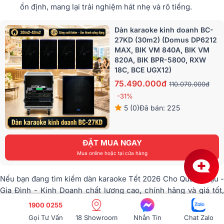
ổn định, mang lại trải nghiệm hát nhẹ và rõ tiếng.
Dàn karaoke kinh doanh BC-
27KD (30m2) (Domus DP6212
MAX, BIK VM 840A, BIK VM
820A, BIK BPR-5800, RXW
18C, BCE UGX12)
75.490.000đ
110.070.000đ
-31%
5 (0)
Đã bán: 225
ĐẶT MUA NGAY
Mua online hoặc tại cửa hàng
Nếu bạn đang tìm kiếm dàn karaoke Tết 2026 Cho Quán Nhậu -
Gia Đình - Kinh Doanh chất lượng cao, chính hãng và giá tốt,
Bảo Châu Elec là địa chỉ uy tín hàng đầu để lựa chọn.
1900 0255
Gọi Tư Vấn
18 Showroom
Nhắn Tin
Chat Zalo
Với hệ thống showroom trên toàn quốc, Bảo Châu Elec cam kết