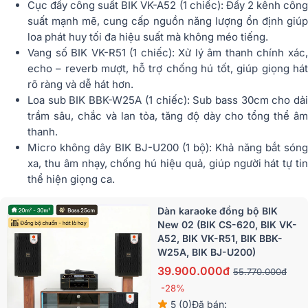
Cục đẩy công suất BIK VK-A52 (1 chiếc): Đẩy 2 kênh công
suất mạnh mẽ, cung cấp nguồn năng lượng ổn định giúp
loa phát huy tối đa hiệu suất mà không méo tiếng.
Vang số BIK VK-R51 (1 chiếc): Xử lý âm thanh chính xác,
echo – reverb mượt, hỗ trợ chống hú tốt, giúp giọng hát
rõ ràng và dễ hát hơn.
Loa sub BIK BBK-W25A (1 chiếc): Sub bass 30cm cho dải
trầm sâu, chắc và lan tỏa, tăng độ dày cho tổng thể âm
thanh.
Micro không dây BIK BJ-U200 (1 bộ): Khả năng bắt sóng
xa, thu âm nhạy, chống hú hiệu quả, giúp người hát tự tin
thể hiện giọng ca.
Dàn karaoke đồng bộ BIK
New 02 (BIK CS-620, BIK VK-
A52, BIK VK-R51, BIK BBK-
W25A, BIK BJ-U200)
39.900.000đ
55.770.000đ
-28%
5 (0)
Đã bán: