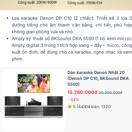
Loa karaoke Denon DP C10 (2 chiếc): Thiết kế 3 loa 2
đường tiếng cho âm thanh cân bằng, chi tiết, phù hợp
không gian phòng vừa và nhỏ.
Amply kỹ thuật số BKSound DKA 5500 (1 bộ kèm micro):
Amply digital 3 trong 1 tích hợp vang – đẩy – micro, công
suất ổn định, dễ dùng cho cả karaoke, nghe nhạc và xem
phim.
Dàn karaoke Denon Nhật 20
(Denon DP C10, BKSound DKA
5500)
15.280.000đ
20.200.000đ
-24%
5 (44)
Đã bán: 1320