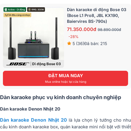
Dàn karaoke di động Bose 03
(Bose L1 Pro8, JBL KX190,
Baiervires BS-790s)
71.350.000đ
98.890.000đ
-28%
5 (36)
Đã bán: 215
ĐẶT MUA NGAY
Mua online hoặc tại cửa hàng
Dàn karaoke phục vụ kinh doanh chuyên nghiệp
Dàn karaoke Denon Nhật 20
Dàn karaoke Denon Nhật 20
là lựa chọn lý tưởng cho nh
cầu kinh doanh karaoke box, quán karaoke mini nổi bật với thiết