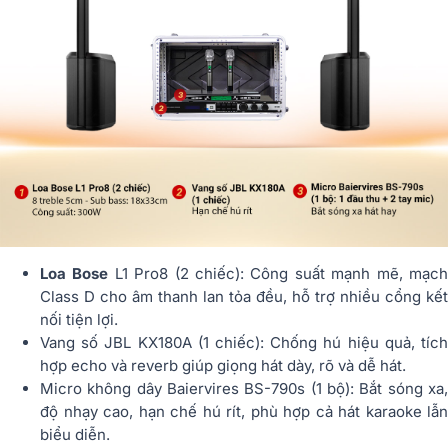
Loa Bose
L1 Pro8 (2 chiếc): Công suất mạnh mẽ, mạc
Class D cho âm thanh lan tỏa đều, hỗ trợ nhiều cổng kết
nối tiện lợi.
Vang số JBL KX180A (1 chiếc): Chống hú hiệu quả, tích
hợp echo và reverb giúp giọng hát dày, rõ và dễ hát.
Micro không dây Baiervires BS-790s (1 bộ): Bắt sóng xa,
độ nhạy cao, hạn chế hú rít, phù hợp cả hát karaoke lẫn
biểu diễn.