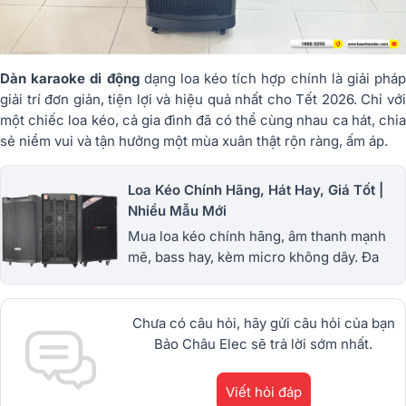
Dàn karaoke di động
dạng loa kéo tích hợp chính là giải pháp
giải trí đơn giản, tiện lợi và hiệu quả nhất cho Tết 2026. Chỉ với
một chiếc loa kéo, cả gia đình đã có thể cùng nhau ca hát, chia
sẻ niềm vui và tận hưởng một mùa xuân thật rộn ràng, ấm áp.
Loa Kéo Chính Hãng, Hát Hay, Giá Tốt |
Nhiều Mẫu Mới
Mua loa kéo chính hãng, âm thanh mạnh
mẽ, bass hay, kèm micro không dây. Đa
dạng loa kéo mini, công suất lớn, giá tốt,
bảo hành uy tín. 1900.0255
Chưa có câu hỏi, hãy gửi câu hỏi của bạn
Bảo Châu Elec sẽ trả lời sớm nhất.
Viết hỏi đáp