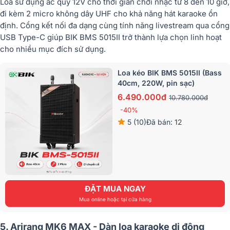
Loa sử dụng ắc quy 12V cho thời gian chơi nhạc từ 8 đến 10 giờ,
đi kèm 2 micro không dây UHF cho khả năng hát karaoke ổn
định. Cổng kết nối đa dạng cùng tính năng livestream qua cổng
USB Type-C giúp BIK BMS 5015II trở thành lựa chọn linh hoạt
cho nhiều mục đích sử dụng.
Loa kéo BIK BMS 5015II (Bass
40cm, 220W, pin sạc)
6.490.000đ
10.780.000đ
-40%
5 (10)
Đã bán: 12
ĐẶT MUA NGAY
Mua online hoặc tại cửa hàng
5. Arirang MK6 MAX - Dàn loa karaoke di động