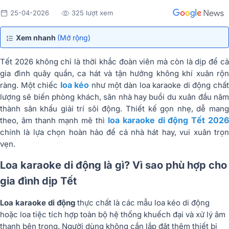
25-04-2026
325 lượt xem
Xem nhanh
(Mở rộng)
Tết 2026 không chỉ là thời khắc đoàn viên mà còn là dịp để cả
gia đình quây quần, ca hát và tận hưởng không khí xuân rộn
loa kéo
ràng. Một chiếc
như một dàn loa karaoke di động chấ
lượng sẽ biến phòng khách, sân nhà hay buổi du xuân đầu năm
thành sân khấu giải trí sôi động. Thiết kế gọn nhẹ, dễ mang
loa karaoke di động Tết 202
theo, âm thanh mạnh mẽ thì
chính là lựa chọn hoàn hảo để cả nhà hát hay, vui xuân trọn
vẹn.
Loa karaoke di động là gì? Vì sao phù hợp cho
gia đình dịp Tết
Loa karaoke di động
thực chất là các mẫu loa kéo di động
hoặc loa tiệc tích hợp toàn bộ hệ thống khuếch đại và xử lý âm
thanh bên trong. Người dùng không cần lắp đặt thêm thiết bị