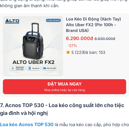
không gian âm thanh khi cần.
Loa Kéo Di Động (Xách Tay)
Alto Uber FX2 (Pin 100h -
Brand USA)
6.290.000đ
8.630.000đ
-27%
5 (22)
Đã bán: 153
ĐẶT MUA NGAY
Mua online hoặc tại cửa hàng
7. Acnos TOP 530 - Loa kéo công suất lớn cho tiệc
gia đình và hội nghị
Loa kéo Acnos TOP 530
là mẫu loa kéo cao cấp, phù hợp cho