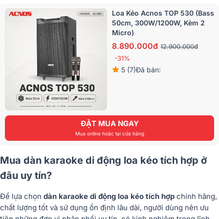
Loa Kéo Acnos TOP 530 (Bass
50cm, 300W/1200W, Kèm 2
Micro)
8.890.000đ
12.900.000đ
-31%
5 (7)
Đã bán:
ĐẶT MUA NGAY
Mua online hoặc tại cửa hàng
Mua dàn karaoke di động loa kéo tích hợp ở
đâu uy tín?
Để lựa chọn
dàn karaoke di động loa kéo tích hợp
chính hãng,
chất lượng tốt và sử dụng ổn định lâu dài, người dùng nên ưu
tiên những đơn vị phân phối uy tín, có kinh nghiệm trong lĩnh