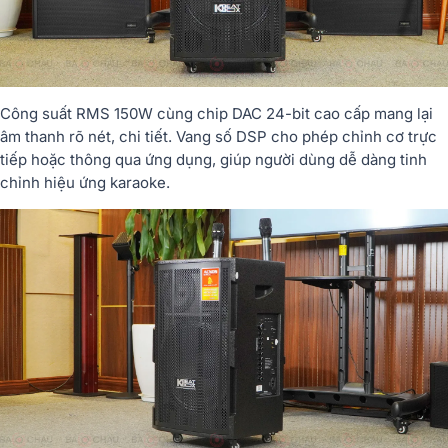
Công suất RMS 150W cùng chip DAC 24-bit cao cấp mang lại
âm thanh rõ nét, chi tiết. Vang số DSP cho phép chỉnh cơ trực
tiếp hoặc thông qua ứng dụng, giúp người dùng dễ dàng tinh
chỉnh hiệu ứng karaoke.