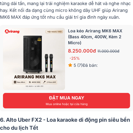
từng dải tần, mang lại trải nghiệm karaoke dễ hát và nghe nhạc
hay. Kết nối đa dạng cùng micro không dây UHF giúp Arirang
MK6 MAX đáp ứng tốt nhu cầu giải trí gia đình ngày xuân.
Loa kéo Arirang MK6 MAX
(Bass 40cm, 400W, Kèm 2
Micro)
8.250.000đ
11.000.000đ
-25%
5 (7)
Đã bán:
ĐẶT MUA NGAY
Mua online hoặc tại cửa hàng
6. Alto Uber FX2 - Loa karaoke di động pin siêu bền
cho du lịch Tết