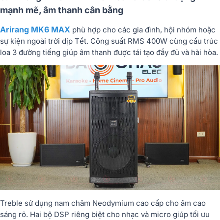
mạnh mẽ, âm thanh cân bằng
Arirang MK6 MAX
phù hợp cho các gia đình, hội nhóm hoặc
sự kiện ngoài trời dịp Tết. Công suất RMS 400W cùng cấu trúc
loa 3 đường tiếng giúp âm thanh được tái tạo đầy đủ và hài hòa.
Treble sử dụng nam châm Neodymium cao cấp cho âm cao
sáng rõ. Hai bộ DSP riêng biệt cho nhạc và micro giúp tối ưu