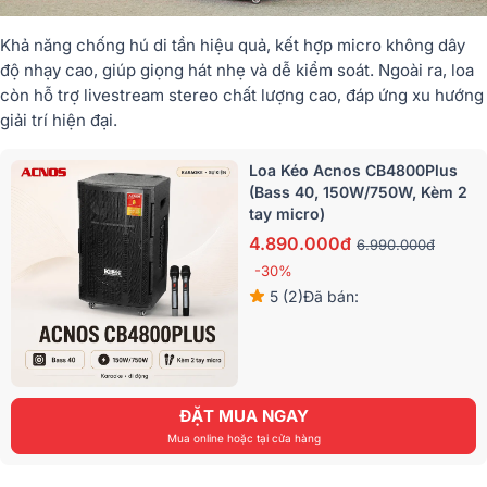
Khả năng chống hú di tần hiệu quả, kết hợp micro không dây
độ nhạy cao, giúp giọng hát nhẹ và dễ kiểm soát. Ngoài ra, loa
còn hỗ trợ livestream stereo chất lượng cao, đáp ứng xu hướng
giải trí hiện đại.
Loa Kéo Acnos CB4800Plus
(Bass 40, 150W/750W, Kèm 2
tay micro)
4.890.000đ
6.990.000đ
-30%
5 (2)
Đã bán:
ĐẶT MUA NGAY
Mua online hoặc tại cửa hàng