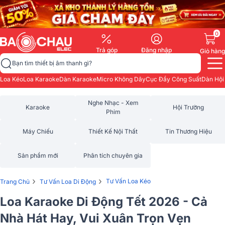
0
Trả góp
Đăng nhập
Giỏ hàng
Bạn tìm thiết bị âm thanh gì?
Loa Kéo
Loa Karaoke
Dàn Karaoke
Micro Không Dây
Cục Đẩy Công Suất
Dàn Hội
Nghe Nhạc - Xem
Karaoke
Hội Trường
Phim
Máy Chiếu
Thiết Kế Nội Thất
Tin Thương Hiệu
Sản phẩm mới
Phân tích chuyên gia
›
›
Tư Vấn Loa Kéo
Trang Chủ
Tư Vấn Loa Di Động
Loa Karaoke Di Động Tết 2026 - Cả
Nhà Hát Hay, Vui Xuân Trọn Vẹn