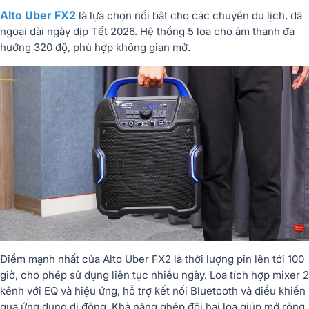
Alto Uber FX2
là lựa chọn nổi bật cho các chuyến du lịch, dã
ngoại dài ngày dịp Tết 2026. Hệ thống 5 loa cho âm thanh đa
hướng 320 độ, phù hợp không gian mở.
Điểm mạnh nhất của Alto Uber FX2 là thời lượng pin lên tới 100
giờ, cho phép sử dụng liên tục nhiều ngày. Loa tích hợp mixer 2
kênh với EQ và hiệu ứng, hỗ trợ kết nối Bluetooth và điều khiển
qua ứng dụng di động. Khả năng ghép đôi hai loa giúp mở rộng