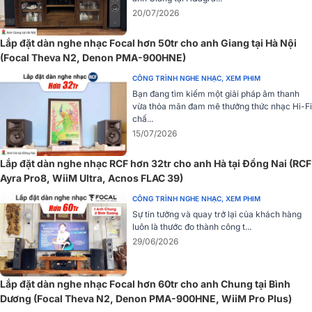
Elec
hoặc liên hệ hotline
1900 0255
để được tư vấn và hỗ trợ mu
20/07/2026
hàng nhanh chóng nhất.
Lắp đặt dàn nghe nhạc Focal hơn 50tr cho anh Giang tại Hà Nội
(Focal Theva N2, Denon PMA-900HNE)
CÔNG TRÌNH NGHE NHẠC, XEM PHIM
Bạn đang tìm kiếm một giải pháp âm thanh
vừa thỏa mãn đam mê thưởng thức nhạc Hi-Fi
chấ...
15/07/2026
Lắp đặt dàn nghe nhạc RCF hơn 32tr cho anh Hà tại Đồng Nai (RCF
Ayra Pro8, WiiM Ultra, Acnos FLAC 39)
CÔNG TRÌNH NGHE NHẠC, XEM PHIM
Sự tin tưởng và quay trở lại của khách hàng
luôn là thước đo thành công t...
29/06/2026
Lắp đặt dàn nghe nhạc Focal hơn 60tr cho anh Chung tại Bình
Dương (Focal Theva N2, Denon PMA-900HNE, WiiM Pro Plus)