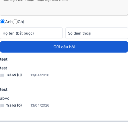
WiiM Vibelink Amp là mẫu ampli hi-fi cao cấp được thiết kế để
mang đến hiệu suất khuếch đại mạnh mẽ và chất lượng âm thanh
vượt trội cho các hệ thống nghe nhạc hiện đại.
Anh
Chị
Gửi câu hỏi
test
test
Trả lời (0)
13/04/2026
test
abvc
Trả lời (0)
13/04/2026