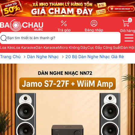
0
Trả góp
Đăng nhập
Giỏ hàng
Bạn tìm thiết bị âm thanh gì?
Loa Kéo
Loa Karaoke
Dàn Karaoke
Micro Không Dây
Cục Đẩy Công Suất
Dàn Hội
›
›
Trang Chủ
Dàn Nghe Nhạc
20 Bộ Dàn Nghe Nhạc Giá Rẻ