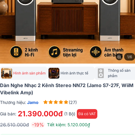
1/6
Thông số sản 
Hình ảnh sản phẩm
Hình ảnh thực tế
phẩm
Dàn Nghe Nhạc 2 Kênh Stereo NN72 (Jamo S7-27F, WiiM
Vibelink Amp)
Thương hiệu:
Jamo
(27)
21.390.000đ
Giá bán:
(1 Bộ)
Đã có VAT
26.510.000đ
-19%
Tiết kiệm: 5.120.000₫