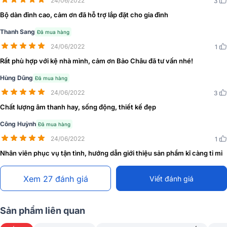
24/06/2022
3
tế. Loa sở hữu cấu trúc 3 loa, 2 đường tiếng với 1 tweeter 2,54cm
Bộ dàn đỉnh cao, cảm ơn đã hỗ trợ lắp đặt cho gia đình
và 2 woofer 17cm, cho âm thanh cân bằng, chi tiết và giàu nhạc
tính.
Thanh Sang
Đã mua hàng
24/06/2022
1
Rất phù hợp với kệ nhà mình, cảm ơn Bảo Châu đã tư vấn nhé!
Hùng Dũng
Đã mua hàng
24/06/2022
3
Chất lượng âm thanh hay, sống động, thiết kế đẹp
Công Huỳnh
Đã mua hàng
24/06/2022
1
Nhân viên phục vụ tận tình, hướng dẫn giới thiệu sản phẩm kĩ càng tỉ mỉ
Xem 27 đánh giá
Viết đánh giá
Sản phẩm liên quan