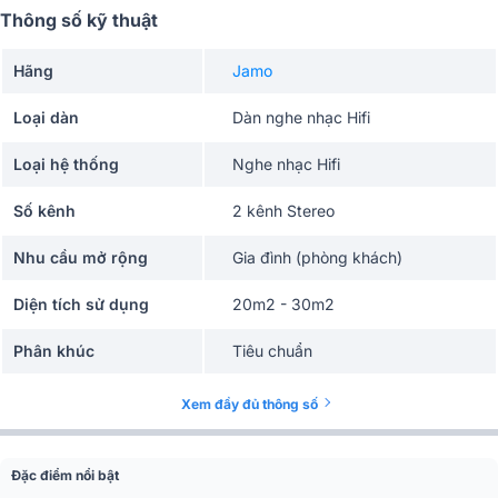
Thông số kỹ thuật
Hãng
Jamo
Loại dàn
Dàn nghe nhạc Hifi
Loại hệ thống
Nghe nhạc Hifi
Số kênh
2 kênh Stereo
Nhu cầu mở rộng
Gia đình (phòng khách)
Diện tích sử dụng
20m2 - 30m2
Phân khúc
Tiêu chuẩn
Loa nghe nhạc
Jamo S7-27F (2 chiếc)
Xem đầy đủ thông số
Amply
WiiM Vibelink Amp (1 chiếc)
Đặc điểm nổi bật