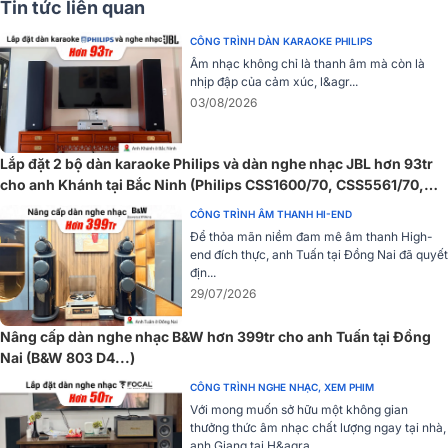
Tin tức liên quan
CÔNG TRÌNH DÀN KARAOKE PHILIPS
Âm nhạc không chỉ là thanh âm mà còn là
nhịp đập của cảm xúc, l&agr...
Thiết bị sở hữu công suất lên tới 100W/kênh ở 8Ω và 200W/kênh ở
03/08/2026
4Ω, dễ dàng phối ghép với nhiều dòng loa khác nhau. Bên trong là
mạch khuếch đại Class D kết hợp công nghệ PFFB cùng DAC ESS
9038Q2M cao cấp, giúp tái tạo âm thanh chi tiết, giảm méo tiếng
Lắp đặt 2 bộ dàn karaoke Philips và dàn nghe nhạc JBL hơn 93tr
và duy trì độ trung thực cao.
cho anh Khánh tại Bắc Ninh (Philips CSS1600/70, CSS5561/70,
CSS3752/70, CSS3331/70)
WiiM Vibelink Amp còn hỗ trợ phát nhạc bit-perfect 192kHz/24-bit
CÔNG TRÌNH ÂM THANH HI-END
qua cổng Optical và Coaxial, đáp ứng nhu cầu thưởng thức nhạc
Để thỏa mãn niềm đam mê âm thanh High-
end đích thực, anh Tuấn tại Đồng Nai đã quyết
chất lượng cao. Hoàn thiện bằng khung nhôm chắc chắn cùng hệ
địn...
thống tản nhiệt tiên tiến, sản phẩm đảm bảo hoạt động ổn định và
29/07/2026
bền bỉ trong thời gian dài.
XEM THÊM CHI TIẾT TẠI:
Nâng cấp dàn nghe nhạc B&W hơn 399tr cho anh Tuấn tại Đồng
Nai (B&W 803 D4...)
>>
Amply WiiM Vibelink Amp
mang đến khả năng trình diễn âm
nhạc tuyệt vời.
CÔNG TRÌNH NGHE NHẠC, XEM PHIM
Với mong muốn sở hữu một không gian
Để có cơ hội sở hữu
Dàn nghe nhạc 2 kênh Stereo NN72
chín
thưởng thức âm nhạc chất lượng ngay tại nhà,
hãng, chất lượng hãy đến với hệ thống Showroom
Bảo Châ
anh Giang tại H&agra...