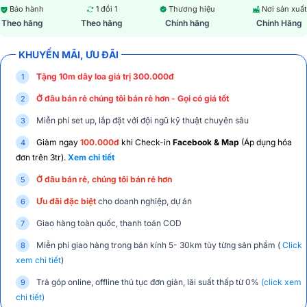
Bảo hành
1 đổi 1
Thương hiệu
Nơi sản xuất
Theo hãng
Theo hãng
Chính hãng
Chính Hãng
KHUYẾN MÃI, ƯU ĐÃI
Tặng 10m dây loa giá trị 300.000đ
Ở đâu bán rẻ chúng tôi bán rẻ hơn - Gọi có giá tốt
Miễn phí set up, lắp đặt với đội ngũ kỹ thuật chuyên sâu
Giảm ngay
100.000đ
khi Check-in
Facebook & Map
(Áp dụng hóa
đơn trên 3tr).
Xem chi tiết
Ở đâu bán rẻ, chúng tôi bán rẻ hơn
Ưu đãi đặc biệt
cho doanh nghiệp, dự án
Giao hàng toàn quốc, thanh toán COD
Miễn phí giao hàng trong bán kính 5- 30km tùy từng sản phẩm (
Click
xem chi tiết
)
Trả góp online, offline thủ tục đơn giản, lãi suất thấp từ 0%
(click xem
chi tiết)