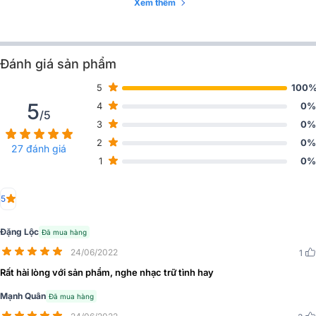
Xem thêm
Đánh giá sản phẩm
5
100
5
4
0%
/5
3
0%
2
0%
27 đánh giá
1
0%
5
Đặng Lộc
Đã mua hàng
Đặc điểm chi tiết các thiết bị có trong dàn
24/06/2022
1
Loa Jamo S7-27F
Rất hài lòng với sản phẩm, nghe nhạc trữ tình hay
Mạnh Quân
Đã mua hàng
Loa Jamo S7-27F là mẫu loa cột hi-fi nổi bật thuộc dòng Studio 7
Series, mang đậm phong cách thiết kế Scandinavia tối giản và tinh