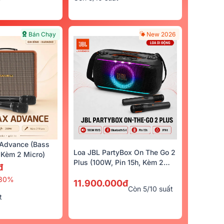
Bán Chạy
New 2026
Advance (Bass
Loa JBL PartyBox On The Go 2
Kèm 2 Micro)
Plus (100W, Pin 15h, Kèm 2
đ
Micro)
30%
11.900.000đ
Còn 5/10 suất
t