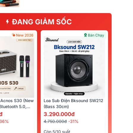
ĐANG GIẢM SỐC
New 2026
Bán Chạy
 Acnos S30 (New
Loa Sub Điện Bksound SW212
luetooth 5.0,
(bass 30cm)
cro)
đ
3.290.000đ
-36%
4.750.000đ
-31%
t
Còn 5/10 suất