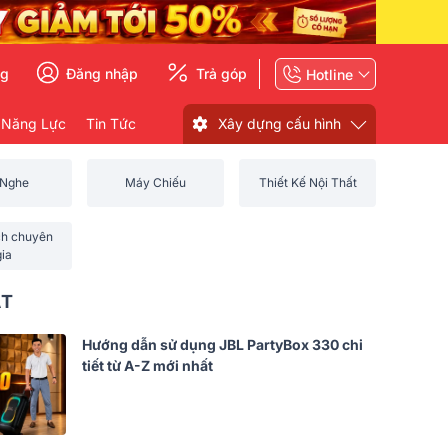
ng
Đăng nhập
Trả góp
Hotline
 Năng Lực
Tin Tức
Xây dựng cấu hình
 Nghe
Máy Chiếu
Thiết Kế Nội Thất
ch chuyên
gia
ẤT
Hướng dẫn sử dụng JBL PartyBox 330 chi
tiết từ A-Z mới nhất