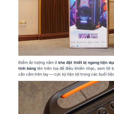
Điểm ấn tượng nằm ở
khe đặt thiết bị ngang tiện d
tính bảng
lên trên loa để điều khiển nhạc, xem lời 
cần cầm trên tay — cực kỳ tiện lợi trong các buổi tiệ