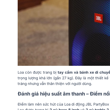
Loa còn được trang bị
tay cầm và bánh xe di chuy
trọng lượng khá lớn (gần 27 kg). Đây là một thiết k
tráng nhưng vẫn thân thiện với người dùng.
Đánh giá hiệu suất âm thanh – Điểm nổi
Điểm làm nên sức hút của Loa di động JBL PartyBox 
Loa được trang bị
2 củ bass 8 inch
và
2 củ treble 2