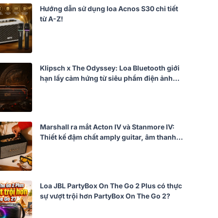
Hướng dẫn sử dụng loa Acnos S30 chi tiết
từ A-Z!
Klipsch x The Odyssey: Loa Bluetooth giới
hạn lấy cảm hứng từ siêu phẩm điện ảnh
của Christopher Nolan
Marshall ra mắt Acton IV và Stanmore IV:
Thiết kế đậm chất amply guitar, âm thanh
mạnh mẽ hơn
Loa JBL PartyBox On The Go 2 Plus có thực
sự vượt trội hơn PartyBox On The Go 2?