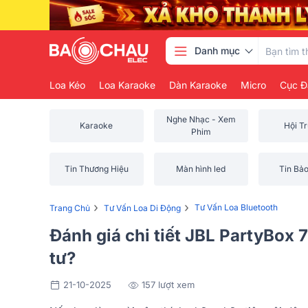
Danh mục
Loa Kéo
Loa Karaoke
Dàn Karaoke
Micro
Cục Đ
Nghe Nhạc - Xem
Karaoke
Hội T
Phim
Tin Thương Hiệu
Màn hình led
Tin Bả
›
›
Tư Vấn Loa Bluetooth
Trang Chủ
Tư Vấn Loa Di Động
Đánh giá chi tiết JBL PartyBox 
tư?
21-10-2025
157 lượt xem