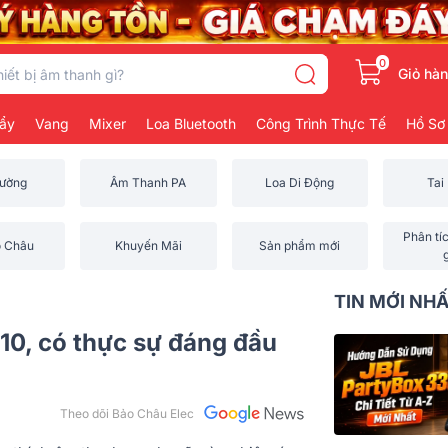
0
Giỏ hà
ẩy
Vang
Mixer
Loa Bluetooth
Công Trình Thực Tế
Hồ Sơ
rường
Âm Thanh PA
Loa Di Động
Tai
Phân tí
o Châu
Khuyến Mãi
Sản phẩm mới
TIN MỚI NH
710, có thực sự đáng đầu
Theo dõi Bảo Châu Elec