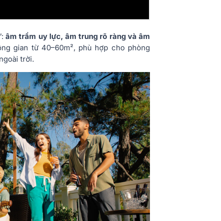
”:
âm trầm uy lực, âm trung rõ ràng và âm
hông gian từ 40–60m², phù hợp cho phòng
goài trời.