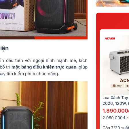
hiện
ìn đầu tiên với ngoại hình mạnh mẽ, kích
bố trí
một bảng điều khiển trực quan
, giúp
hay tìm kiếm phím chức năng.
Loa Xách Tay
2026, 120W, B
Kèm 2 Tay Mi
1.890.000
2.950.000đ
Còn 7/20 suấ