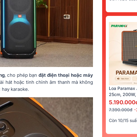
ụng
, cho phép bạn
đặt điện thoại hoặc máy
bài hát hoặc tinh chỉnh âm thanh mà không
Loa Paramax 
c hay karaoke.
25cm, 200W, 
5.190.000
7.390.000đ
-
Còn 10/15 suấ