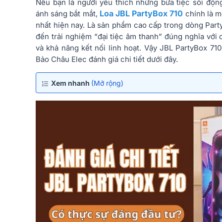
Nếu bạn là người yêu thích những bữa tiệc sôi độ
Loa JBL PartyBox 710
ánh sáng bắt mắt,
chính là m
nhất hiện nay. Là sản phẩm cao cấp trong dòng Part
đến trải nghiệm “đại tiệc âm thanh” đúng nghĩa với
và khả năng kết nối linh hoạt. Vậy JBL PartyBox 7
Bảo Châu Elec đánh giá chi tiết dưới đây.
Xem nhanh
(Mở rộng)