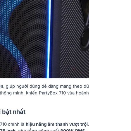
ển
, giúp người dùng dễ dàng mang theo dù
ế thông minh, khiến PartyBox 710 vừa hoành
 bật nhất
710 chính là
hiệu năng âm thanh vượt trội
.
.75 inch
, cho tổng công suất
800W RMS
–