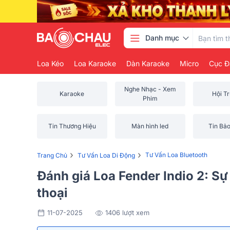
Danh mục
Loa Kéo
Loa Karaoke
Dàn Karaoke
Micro
Cục Đ
Nghe Nhạc - Xem
Karaoke
Hội T
Phim
Tin Thương Hiệu
Màn hình led
Tin Bả
›
›
Tư Vấn Loa Bluetooth
Trang Chủ
Tư Vấn Loa Di Động
Đánh giá Loa Fender Indio 2: Sự
thoại
11-07-2025
1406 lượt xem