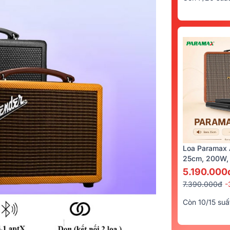
Loa Paramax 
25cm, 200W, 
5.190.000
7.390.000đ
-
Còn 10/15 suấ