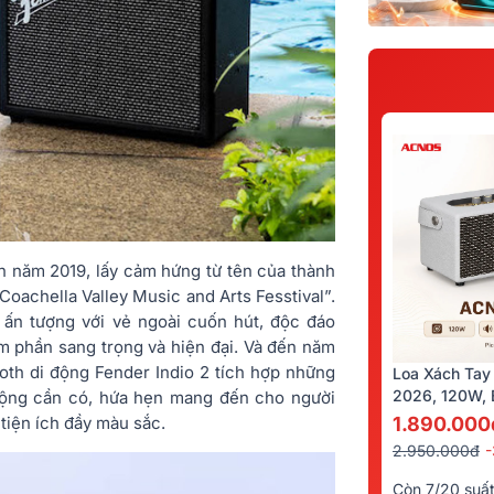
ên năm 2019, lấy cảm hứng từ tên của thành
Coachella Valley Music and Arts Fesstival”.
y ấn tượng với vẻ ngoài cuốn hút, độc đáo
phần sang trọng và hiện đại. Và đến năm
oth di động Fender Indio 2 tích hợp những
Loa Xách Tay
2026, 120W, B
 động cần có, hứa hẹn mang đến cho người
Kèm 2 Tay Mi
 tiện ích đầy màu sắc.
1.890.000
2.950.000đ
Còn 7/20 suấ