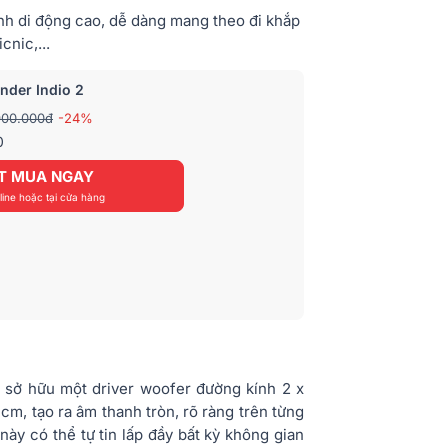
tính di động cao, dễ dàng mang theo đi khắp
cnic,...
nder Indio 2
900.000đ
-24%
0
T MUA NGAY
ine hoặc tại cửa hàng
sở hữu một driver woofer đường kính 2 x
cm, tạo ra âm thanh tròn, rõ ràng trên từng
này có thể tự tin lấp đầy bất kỳ không gian