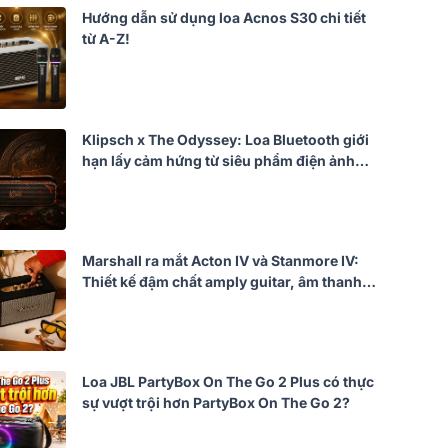
Hướng dẫn sử dụng loa Acnos S30 chi tiết
từ A-Z!
Klipsch x The Odyssey: Loa Bluetooth giới
hạn lấy cảm hứng từ siêu phẩm điện ảnh
của Christopher Nolan
Marshall ra mắt Acton IV và Stanmore IV:
Thiết kế đậm chất amply guitar, âm thanh
mạnh mẽ hơn
Loa JBL PartyBox On The Go 2 Plus có thực
sự vượt trội hơn PartyBox On The Go 2?