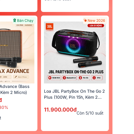
Bán Chạy
New 2026
Advance (Bass
Loa JBL PartyBox On The Go 2
Kèm 2 Micro)
Plus (100W, Pin 15h, Kèm 2
đ
Micro)
30%
11.900.000đ
Còn 5/10 suất
t