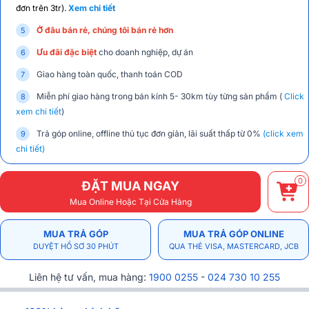
đơn trên 3tr).
Xem chi tiết
Ở đâu bán rẻ, chúng tôi bán rẻ hơn
Ưu đãi đặc biệt
cho doanh nghiệp, dự án
Giao hàng toàn quốc, thanh toán COD
Miễn phí giao hàng trong bán kính 5- 30km tùy từng sản phẩm (
Click
xem chi tiết
)
Trả góp online, offline thủ tục đơn giản, lãi suất thấp từ 0%
(click xem
chi tiết)
0
ĐẶT MUA NGAY
Mua Online Hoặc Tại Cửa Hàng
MUA TRẢ GÓP
MUA TRẢ GÓP ONLINE
DUYỆT HỒ SƠ 30 PHÚT
QUA THẺ VISA, MASTERCARD, JCB
Liên hệ tư vấn, mua hàng:
1900 0255
-
024 730 10 255