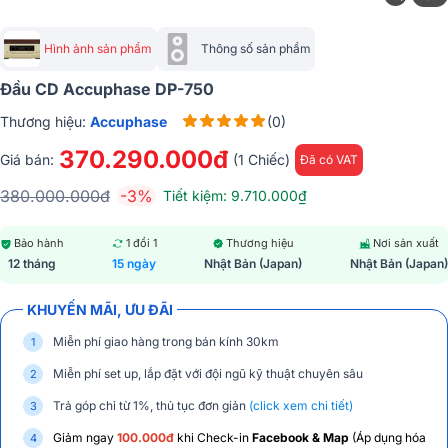
Hình ảnh sản phẩm
Thông số sản phẩm
Đầu CD Accuphase DP-750
Thương hiệu:
Accuphase
(0)
370.290.000đ
Giá bán:
(1 Chiếc)
Đã có VAT
380.000.000đ
-3%
Tiết kiệm: 9.710.000₫
Bảo hành
1 đổi 1
Thương hiệu
Nơi sản xuất
12 tháng
15 ngày
Nhật Bản (Japan)
Nhật Bản (Japan)
KHUYẾN MÃI, ƯU ĐÃI
Miễn phí giao hàng trong bán kính 30km
Miễn phí set up, lắp đặt với đội ngũ kỹ thuật chuyên sâu
Trả góp chỉ từ 1%, thủ tục đơn giản
(click xem chi tiết)
Giảm ngay
100.000đ
khi Check-in
Facebook & Map
(Áp dụng hóa