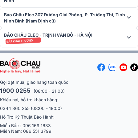
Ninh
Bảo Châu Elec 307 Đường Giải Phóng, P. Trường Thi, Tỉnh
Ninh Bình (Nam Định cũ)
Đánh giá chất lượng Đầu CD Accuphase DP750
BẢO CHÂU ELEC - TRỊNH VĂN BÔ - HÀ NỘI
Ổ đọc đĩa SA-CD/CD hiện đại
SẮP KHAI TRƯƠNG
Gọi đặt mua, giao hàng toàn quốc
1900 0255
(08:00 - 21:00)
Khiếu nại, hỗ trợ khách hàng:
0344 860 255
(08:00 - 18:00)
Hỗ Trợ Kỹ Thuật Bảo Hành:
Miền Bắc :
096 169 1633
Miền Nam:
086 551 3799