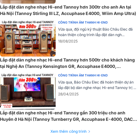
Lắp đặt dàn nghe nhạc Hi-end Tannoy hơn 300tr cho anh An tại
Hà Nội (Tannoy Stirling III LZ, Accuphase E4000, Wiim Amp Ultra)
CÔNG TRÌNH ÂM THANH HI-END
Vừa qua, đội ngũ kỹ thuật Bảo Châu Elec đã
Kích thước các chiều rộng, cao, sâu lần lượt là 477 x 156 x 394 mm
hoàn thiện công trình lắp đặt dàn ngh...
và trọng lượng đạt 28,2 kg không gây quá nhiều khó khăn cho
18/08/2025
người dùng khi lắp đặt, sắp xếp.
Mặt trước đầu CD Accuphase DP750 là hệ thống các nút bấm, nút
Lắp đặt dàn nghe nhạc Hi-end Tannoy hơn 500tr cho khách hàng
điều chỉnh thông số với chú thích đầy đủ, có màn hình Led hiển thị
tại Nghệ An (Tannoy Kensington GR, Accuphase E4000,
quá trình hoạt động của thiết bị. Tên thương hiệu "Accuphase” màu
Accuphase DP450,...)
CÔNG TRÌNH ÂM THANH HI-END
xanh nổi bật cũng được thiết kế chính giữa.
Vừa qua, Bảo Châu Elec đã hoàn thiện dự án
lắp đặt bộ dàn nghe nhạc Hi-end Tannoy trị ...
28/04/2025
Lắp đặt dàn nghe nhạc Hi-end Tannoy gần 300 triệu cho anh
Huyên ở Hà Nội (Tannoy Turnberry GR, Accuphase E-4000, DAC
Cambridge Audio CXN100)
Xem thêm công trình