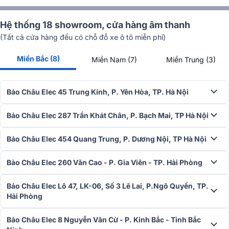
Hệ thống 18 showroom, cửa hàng âm thanh
(Tất cả cửa hàng đều có chỗ đỗ xe ô tô miễn phí)
Miền Bắc (8)
Miền Nam (7)
Miền Trung (3)
Mặt sau là hệ thống các cổng kết nối, đường vào ra các tín hiệu
Bảo Châu Elec 45 Trung Kính, P. Yên Hòa, TP. Hà Nội
giúp người dùng kết nối hoặc phối ghép được dễ dàng hơn. Hệ
thống chân đế chắc chắn giúp đầu CD Accuphase DP750 tránh hiện
Bảo Châu Elec 287 Trần Khát Chân, P. Bạch Mai, TP Hà Nội
tượng rung lắc khi hoạt động.
Bảo Châu Elec 454 Quang Trung, P. Dương Nội, TP Hà Nội
Bảo Châu Elec 260 Văn Cao - P. Gia Viên - TP. Hải Phòng
Bảo Châu Elec Lô 47, LK-06, Số 3 Lê Lai, P.Ngô Quyền, TP.
Hải Phòng
Bảo Châu Elec 8 Nguyễn Văn Cừ - P. Kinh Bắc - Tỉnh Bắc