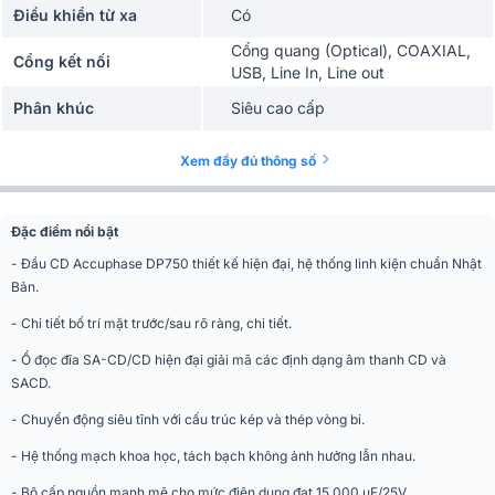
Điều khiển từ xa
Có
Cổng quang (Optical), COAXIAL,
Cổng kết nối
USB, Line In, Line out
Phân khúc
Siêu cao cấp
Kích thước (RxCxS)
477 x 156 x 394 mm (RxCxS)
Xem đầy đủ thông số
Trọng lượng
28,2 kg
Đặc điểm nổi bật
- Đầu CD Accuphase DP750 thiết kế hiện đại, hệ thống linh kiện chuẩn Nhật
Bản.
- Chi tiết bố trí mặt trước/sau rõ ràng, chi tiết.
- Ổ đọc đĩa SA-CD/CD hiện đại giải mã các định dạng âm thanh CD và
SACD.
- Chuyển động siêu tĩnh với cấu trúc kép và thép vòng bi.
- Hệ thống mạch khoa học, tách bạch không ảnh hưởng lẫn nhau.
- Bộ cấp nguồn mạnh mẽ cho mức điện dung đạt 15.000 μF/25V.