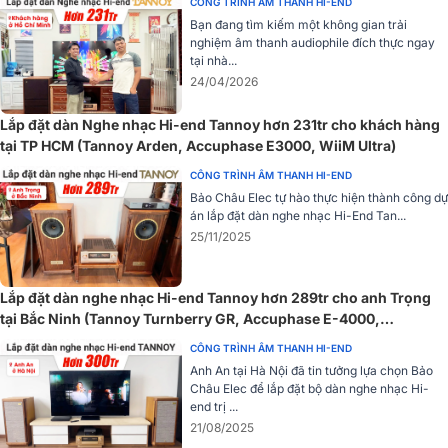
CÔNG TRÌNH ÂM THANH HI-END
Bạn đang tìm kiếm một không gian trải
nghiệm âm thanh audiophile đích thực ngay
tại nhà...
➣
Tham khảo:
Bảng Giá Đầu Accuphase Mới Nhất Hiện Nay
24/04/2026
Lắp đặt dàn Nghe nhạc Hi-end Tannoy hơn 231tr cho khách hàng
Đánh giá thiết kế Đầu CD Accuphase DP750
tại TP HCM (Tannoy Arden, Accuphase E3000, WiiM Ultra)
Đầu CD Accuphase
DP750 được thiết kế với phần vỏ thiết bị đượ
CÔNG TRÌNH ÂM THANH HI-END
làm từ gỗ cao cấp tạo nên sự sang trọng, đẳng cấp cho sản phẩm
Bảo Châu Elec tự hào thực hiện thành công dự
án lắp đặt dàn nghe nhạc Hi-End Tan...
dễ dàng phù hợp với màu sắc nội thất và không gian gia đình. Ở
25/11/2025
mặt trước phủ lớp sơn vàng ánh kim giúp thiết bị tăng thêm tính
thẩm mỹ.
Lắp đặt dàn nghe nhạc Hi-end Tannoy hơn 289tr cho anh Trọng
tại Bắc Ninh (Tannoy Turnberry GR, Accuphase E-4000,
Cambridge Audio CXN100)
CÔNG TRÌNH ÂM THANH HI-END
Anh An tại Hà Nội đã tin tưởng lựa chọn Bảo
Châu Elec để lắp đặt bộ dàn nghe nhạc Hi-
end trị ...
21/08/2025