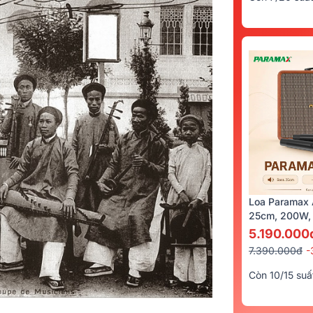
Loa Paramax 
25cm, 200W, 
5.190.000
7.390.000đ
-
Còn 10/15 suấ