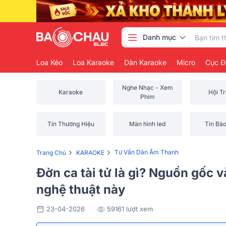
Danh mục
Loa Kéo
Loa Karaoke
Dàn Karaoke
Micro
Cục Đ
Nghe Nhạc - Xem
Karaoke
Hội T
Phim
Tin Thương Hiệu
Màn hình led
Tin Bả
›
›
Tư Vấn Dàn Âm Thanh
Trang Chủ
KARAOKE
Đờn ca tài tử là gì? Nguồn gốc v
nghệ thuật này
23-04-2026
59161 lượt xem