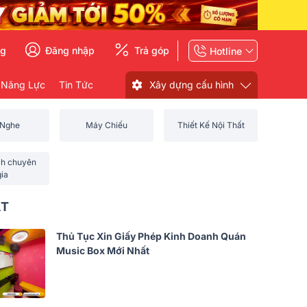
ng
Đăng nhập
Trả góp
Hotline
 Năng Lực
Tin Tức
Xây dựng cấu hình
 Nghe
Máy Chiếu
Thiết Kế Nội Thất
ch chuyên
gia
ẤT
Thủ Tục Xin Giấy Phép Kinh Doanh Quán
Music Box Mới Nhất