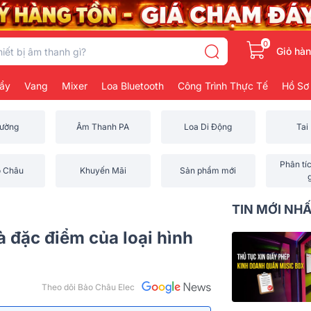
0
Giỏ hà
ẩy
Vang
Mixer
Loa Bluetooth
Công Trình Thực Tế
Hồ Sơ
rường
Âm Thanh PA
Loa Di Động
Tai
Phân tí
o Châu
Khuyến Mãi
Sản phẩm mới
TIN MỚI NH
à đặc điểm của loại hình
Theo dõi Bảo Châu Elec