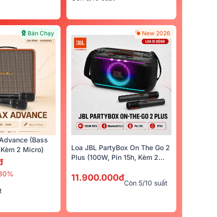
Bán Chạy
New 2026
Advance (Bass
Loa JBL PartyBox On The Go 2
Kèm 2 Micro)
Plus (100W, Pin 15h, Kèm 2
đ
Micro)
30%
11.900.000đ
Còn 5/10 suất
t