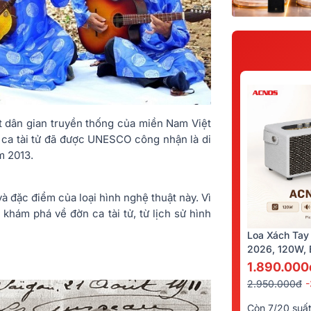
ật dân gian truyền thống của miền Nam Việt
n ca tài tử đã được UNESCO công nhận là di
m 2013.
à đặc điểm của loại hình nghệ thuật này. Vì
 khám phá về đờn ca tài tử, từ lịch sử hình
Loa Xách Tay
2026, 120W, B
Kèm 2 Tay Mi
1.890.000
2.950.000đ
Còn 7/20 suấ