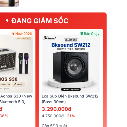
ĐANG GIẢM SỐC
New 2026
Bán Chạy
 Acnos S30 (New
Loa Sub Điện Bksound SW212
luetooth 5.0,
(bass 30cm)
cro)
đ
3.290.000đ
-36%
4.750.000đ
-31%
t
Còn 5/10 suất