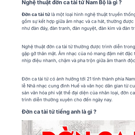
Nghệ thuật đờn ca tài tử Nam Bộ là gì ?
Đờn ca tài tử
là một loại hình nghệ thuật truyền thố
gồm sự kết hợp giữa âm nhạc và ca hát, thường được
như đàn đáy, đàn tranh, đàn nguyệt, đàn kìm và đàn t
Nghệ thuật đờn ca tài tử thường được trình diễn trong
gặp gỡ thân mật. Âm nhạc của nó mang đậm nét đặc t
nhịp điệu nhanh, chậm và pha trộn giữa âm thanh độc
Đờn ca tài tử có ảnh hưởng tới 21 tỉnh thành phía Nam
lễ Nhã nhạc cung đình Huế và văn học dân gian từ c
sản văn hóa phi vật thể đại diện của nhân loại, đờn c
trình diễn thường xuyên cho đến ngày nay.
Đờn ca tài tử tiếng anh là gì ?