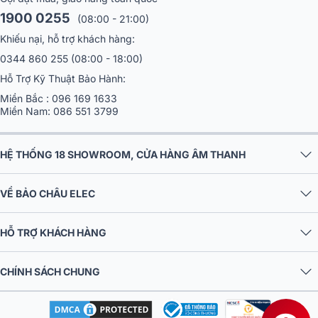
ngay với
Bảo Châu Elec
tại hotline
1900 0255
để sở hữu ngay h
1900 0255
(08:00 - 21:00)
thống bộ dàn chất lượng cao cho không gian các cửa hàng.
Khiếu nại, hỗ trợ khách hàng:
0344 860 255
(08:00 - 18:00)
Hệ thống âm thanh quán cafe, nhà hàng,
trong nhà ngoài trời
Hỗ Trợ Kỹ Thuật Bảo Hành:
Hệ thống âm thanh quán cafe nhạc nền trong
Miền Bắc :
096 169 1633
nhà ngoài trời chuẩn hay. Tư vấn thiết kế và
Miền Nam:
086 551 3799
thi công Dàn âm thanh, loa cho quán cafe sân
vườn, sân thượng. 1900.0255
HỆ THỐNG 18 SHOWROOM, CỬA HÀNG ÂM THANH
VỀ BẢO CHÂU ELEC
HỖ TRỢ KHÁCH HÀNG
CHÍNH SÁCH CHUNG