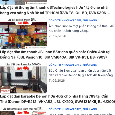
ITC T-206B được trang bị một loa trầm 6 inch và một loa cao 1.5
Lắp đặt hệ thống âm thanh dBTechnologies hơn 1 tỷ 6 cho nhà
inch, cung cấp âm thanh sống động và chi tiết. Với độ nhạy SPL
hàng ven sông Nhà Bè tại TP HCM (DVA T8, Qu-5D, DVA S30N,
89dB, loa có khả năng tái hiện âm thanh với độ rõ nét cao, đáp ứng
FMX15...)
mọi nhu cầu về âm thanh trong các không gian lớn.
CÔNG TRÌNH QUÁN CAFE, NHÀ HÀNG
Âm nhạc luôn là một phần không thể thiếu để
níu chân khách hàng v&ag...
Loa ITC T-206B hỗ trợ nhiều mức công suất khác nhau, bao gồm
20/07/2026
1.25W, 2.5W, 5W và 10W khi sử dụng với điện áp 100V, và 0.62W,
1.25W, 2.5W, 5W khi sử dụng với điện áp 70V. Sự linh hoạt này cho
phép người dùng dễ dàng điều chỉnh công suất phù hợp với nhu
Lắp đặt dàn âm thanh JBL hơn 55tr cho quán cafe Chiêu Anh tại
cầu cụ thể của không gian và môi trường sử dụng.
Đồng Nai (JBL Pasion 10, BIK VM640A, BIK VK-R51, BS-790S)
=> Xem thêm:
Loa âm trần ITC T-206B
CÔNG TRÌNH QUÁN CAFE, NHÀ HÀNG
Bảo Châu Elec vừa hoàn thiện dự án lắp đặt
3. Amply mini để bàn ITC T-B120E
dàn karaoke Denon trị giá hơn 40 triệu đồng...
11/06/2026
Amply Mini ITC T-B120E nổi bật với công suất RMS 120W hỗ trợ cả
đầu ra trở kháng cố định từ 4~16 Ohm và đầu ra 100V, phù hợp cho
cả phát nhạc cự ly ngắn lẫn dài.
Lắp đặt dàn karaoke Denon hơn 40tr cho nhà hàng 789 tại Cần
Thơ (Denon DP-R212, VK-A52, JBL KX190, SW612 MKII, BJ-U200)
CÔNG TRÌNH QUÁN CAFE, NHÀ HÀNG
Bảo Châu Elec vừa thi công và bàn giao cấu