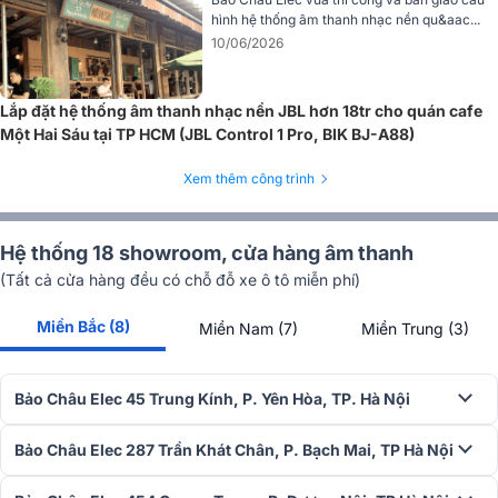
hình hệ thống âm thanh nhạc nền qu&aac...
10/06/2026
Lắp đặt hệ thống âm thanh nhạc nền JBL hơn 18tr cho quán cafe
Một Hai Sáu tại TP HCM (JBL Control 1 Pro, BIK BJ-A88)
Xem thêm công trình
Hệ thống 18 showroom, cửa hàng âm thanh
(Tất cả cửa hàng đều có chỗ đỗ xe ô tô miễn phí)
Miền Bắc (8)
Được tích hợp công nghệ khuếch đại kỹ thuật số hiện đại và nguồn
Miền Nam (7)
Miền Trung (3)
điện chuyển mạch đáng tin cậy, sản phẩm mang lại hiệu suất cao và
ổn định. Tính năng đầu vào âm thanh micro XLR với nguồn 48V
cùng điều chỉnh âm lượng độc lập giúp tối ưu hóa khả năng kiểm
Bảo Châu Elec 45 Trung Kính, P. Yên Hòa, TP. Hà Nội
soát âm thanh. Ngoài ra,
amply thông báo
còn hỗ trợ phát nhạ
MP3, kết nối Bluetooth và thu sóng radio FM, giúp bạn dễ dàng kết
Bảo Châu Elec 287 Trần Khát Chân, P. Bạch Mai, TP Hà Nội
nối với nhiều thiết bị như điện thoại, máy tính.