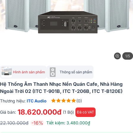
1/5
Hình ảnh sản phẩm
Thông số sản phẩm
Hệ Thống Âm Thanh Nhạc Nền Quán Cafe, Nhà Hàng
Ngoài Trời 02 (ITC T-901B, ITC T-206B, ITC T-B120E)
Thương hiệu:
ITC Audio
(0)
18.620.000đ
Giá bán:
(1 Bộ)
Đã có VAT
22.100.000đ
-16%
Tiết kiệm: 3.480.000₫