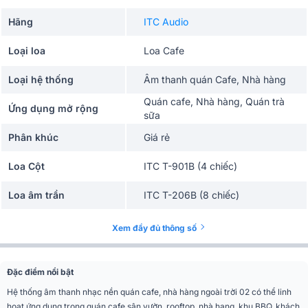
Hãng
ITC Audio
Loại loa
Loa Cafe
Loại hệ thống
Âm thanh quán Cafe, Nhà hàng
Quán cafe, Nhà hàng, Quán trà
Ứng dụng mở rộng
sữa
Phân khúc
Giá rẻ
Loa Cột
ITC T-901B (4 chiếc)
Loa âm trần
ITC T-206B (8 chiếc)
Amply mini để bàn
ITC T-B120E (1 chiếc)
Xem đầy đủ thông số
Đặc điểm nổi bật
Hệ thống âm thanh nhạc nền quán cafe, nhà hàng ngoài trời 02 có thể linh
hoạt ứng dung trong quán cafe sân vườn, rooftop, nhà hang, khu BBQ, khách