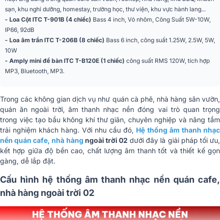
sạn, khu nghỉ dưỡng, homestay, trường học, thư viện, khu vực hành lang...
- Loa Cột ITC T-901B (4 chiếc)
Bass 4 inch, Vỏ nhôm, Công Suất 5W-10W,
IP66, 92dB
- Loa âm trần ITC T-206B (8 chiếc)
Bass 6 inch, công suất 1.25W, 2.5W, 5W,
10W
- Amply mini để bàn ITC T-B120E (1 chiếc)
công suất RMS 120W, tích hợp
MP3, Bluetooth, MP3.
Trong các không gian dịch vụ như quán cà phê, nhà hàng sân vườn,
quán ăn ngoài trời, âm thanh nhạc nền đóng vai trò quan trọng
trong việc tạo bầu không khí thư giãn, chuyên nghiệp và nâng tầm
trải nghiệm khách hàng. Với nhu cầu đó,
Hệ thống âm thanh nhạ
nền quán cafe, nhà hàng
ngoài trời 02
dưới đây là giải pháp tối ưu
kết hợp giữa độ bền cao, chất lượng âm thanh tốt và thiết kế gọn
gàng, dễ lắp đặt.
Cấu hình hệ thống âm thanh nhạc nền quán cafe,
nhà hàng ngoài trời 02