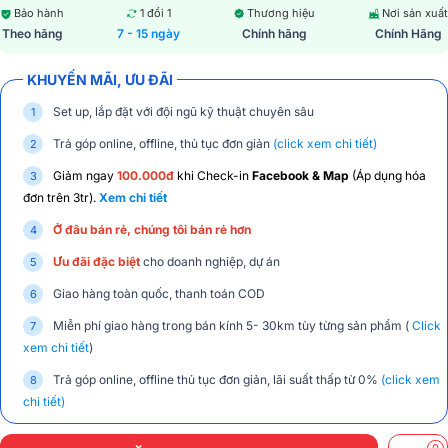
Bảo hành
1 đổi 1
Thương hiệu
Nơi sản xuất
Theo hãng
7 - 15 ngày
Chính hãng
Chính Hãng
KHUYẾN MÃI, ƯU ĐÃI
Set up, lắp đặt với đội ngũ kỹ thuật chuyên sâu
Trả góp online, offline, thủ tục đơn giản
(click xem chi tiết)
Giảm ngay
100.000đ
khi Check-in
Facebook & Map
(Áp dụng hóa
đơn trên 3tr).
Xem chi tiết
Ở đâu bán rẻ, chúng tôi bán rẻ hơn
Ưu đãi đặc biệt
cho doanh nghiệp, dự án
Giao hàng toàn quốc, thanh toán COD
Miễn phí giao hàng trong bán kính 5- 30km tùy từng sản phẩm (
Click
xem chi tiết
)
Trả góp online, offline thủ tục đơn giản, lãi suất thấp từ 0%
(click xem
chi tiết)