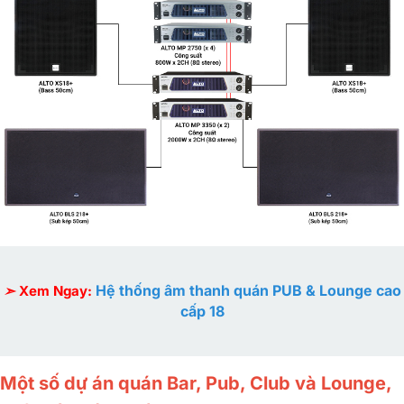
Hệ thống âm thanh quán PUB & Lounge cao
➣
Xem Ngay:
cấp 18
Một số dự án quán Bar, Pub, Club và Lounge,