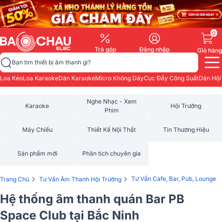
0
Trả góp
Đăng nhập
Giỏ hàng
Bạn tìm thiết bị âm thanh gì?
Loa Kéo
Loa Karaoke
Dàn Karaoke
Micro Không Dây
Cục Đẩy Công Suất
Dàn Hội
Nghe Nhạc - Xem
Karaoke
Hội Trường
Phim
Máy Chiếu
Thiết Kế Nội Thất
Tin Thương Hiệu
Sản phẩm mới
Phân tích chuyên gia
›
›
Tư Vấn Cafe, Bar, Pub, Lounge
Trang Chủ
Tư Vấn Âm Thanh Hội Trường
Hệ thống âm thanh quán Bar PB
Space Club tại Bắc Ninh