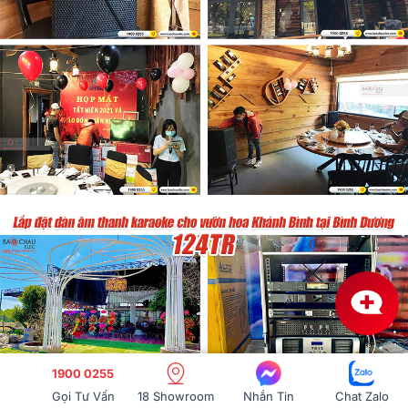
1900 0255
Gọi Tư Vấn
18 Showroom
Nhắn Tin
Chat Zalo