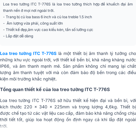
60W
Loa treo tường ITC T-776S là loa treo tường thích hợp để khuếch đại âm
(100V)
thanh nền ở mọi nơi ngoài trời.
- Trang bị củ loa bass 6 inch và củ loa treble 1.5 inch
Công suất định mức
30W
- Âm lượng vừa phải, công suất lớn
(70V)
- Thiết kế đẹp,âm vực cao kiểu kèn, tần số lưỡng cực
- Lắp đặt dễ dàng
Độ nhạy
92dB
Trở kháng
166Ω
Loa treo tường ITC T-776S
là một thiết bị âm thanh lý tưởng cho
những khu vực ngoài trời, với thiết kế bền bỉ, khả năng kháng nước
Đáp ứng tần số
60-20kHz
IP66, và âm thanh mạnh mẽ. Sản phẩm không chỉ mang lại chất
lượng âm thanh tuyệt vời mà còn đảm bảo độ bền trong các điều
Kháng nước
IP66
kiện môi trường khắc nghiệt.
Kích thước(RxCxS)
220x340×225mm
Tổng quan thiết kế của loa treo tường ITC T-776S
Loa treo tường ITC T-776S sở hữu thiết kế hiện đại và bền bỉ, với
Trọng lượng
4,6kg
kích thước 220 x 340 × 225mm và trọng lượng 4,6kg. Thiết bị
được chế tạo từ các vật liệu cao cấp, đảm bảo khả năng chống chịu
Nhập khẩu & Phân
CÔNG TY TNHH CK AUDIO
phối
thời tiết tốt, giúp loa hoạt động ổn định ngay cả khi lắp đặt ngoài
trời.