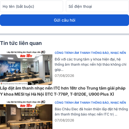
Gửi câu hỏi
Công suất mạnh mẽ
Tin tức liên quan
Công suất định mức 60W (100V) và 30W (70V) đảm bảo loa treo
CÔNG TRÌNH ÂM THANH THÔNG BÁO, NHẠC NỀN
tường ITC T-776S có thể phát âm thanh rõ ràng và mạnh mẽ trong
Đối với các trung tâm y khoa hiện đại, hệ
nhiều tình huống sử dụng khác nhau, từ hệ thống âm thanh nền cho
thống âm thanh nhạc nền hội thảo không chỉ
quán cà phê, nhà hàng, cho đến những không gian công cộng rộng
góp...
lớn.
07/08/2026
Công nghệ tần số cưỡng lực
Lắp đặt âm thanh nhạc nền ITC hơn 18tr cho Trung tâm giải pháp
Loa treo tường ITC T-776S cũng được thiết kế với công nghệ tần số
Y khoa MESI tại Hà Nội (ITC T-776P, T-B120E, U900 Plus X)
lưỡng cực, giúp âm thanh phát ra từ mọi hướng đều rõ ràng và đồng
CÔNG TRÌNH ÂM THANH THÔNG BÁO, NHẠC NỀN
đều, giúp bao phủ không gian một cách hiệu quả mà không cần
Bảo Châu Elec đã hoàn thiện lắp đặt hệ thống
phải lắp đặt nhiều loa.
âm thanh thông báo nhạc nền ITC trị ...
07/08/2026