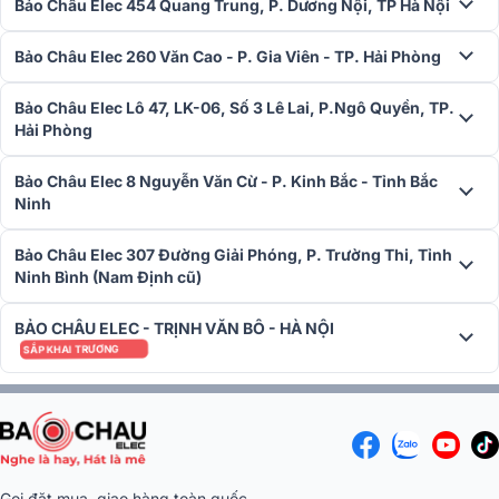
Bảo Châu Elec 454 Quang Trung, P. Dương Nội, TP Hà Nội
Với thiết kế bền bỉ, chất lượng âm thanh cao cấp và khả năng lắp
Bảo Châu Elec 260 Văn Cao - P. Gia Viên - TP. Hải Phòng
đặt linh hoạt,
loa treo tường ITC T-776S
là sự lựa chọn hoàn hảo
cho các hệ thống âm thanh ngoài trời. Hãy đến
Bảo Châu Elec
để sở
hữu ngay sản phẩm loa treo tường ITC T-776S, giải pháp lý tưởng
Bảo Châu Elec Lô 47, LK-06, Số 3 Lê Lai, P.Ngô Quyền, TP.
cho hệ thống âm thanh của bạn. liên hệ qua số hotline
1900 025
Hải Phòng
để biết thêm thông tin chi tiết!
Bảo Châu Elec 8 Nguyễn Văn Cừ - P. Kinh Bắc - Tỉnh Bắc
Ninh
Bảo Châu Elec 307 Đường Giải Phóng, P. Trường Thi, Tỉnh
Ninh Bình (Nam Định cũ)
BẢO CHÂU ELEC - TRỊNH VĂN BÔ - HÀ NỘI
SẮP KHAI TRƯƠNG
Gọi đặt mua, giao hàng toàn quốc