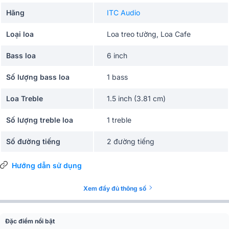
Hãng
ITC Audio
Loại loa
Loa treo tường, Loa Cafe
Bass loa
6 inch
Số lượng bass loa
1 bass
Loa Treble
1.5 inch (3.81 cm)
Số lượng treble loa
1 treble
Số đường tiếng
2 đường tiếng
Nghe nhạc, Quán cafe, Nhà hàng,
Ứng dụng mở rộng
Hướng dẫn sử dụng
Cửa hàng, Shop thời trang
Màu sắc
Đen, Trắng
Xem đầy đủ thông số
Phân khúc
Giá rẻ
Đặc điểm nổi bật
Công suất định mức