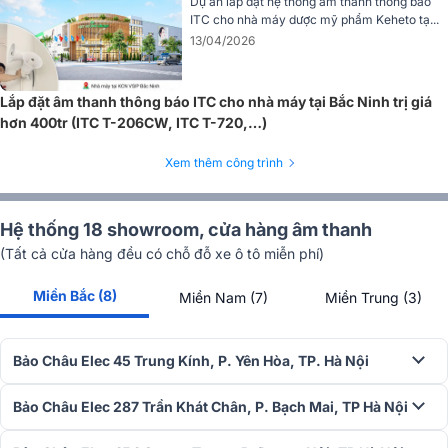
Dự án lắp đặt hệ thống âm thanh thông báo
ITC cho nhà máy dược mỹ phẩm Keheto tạ...
Ngoài ra, với công suất mạnh mẽ và khả năng tái tạo âm thanh vượt
13/04/2026
trội, ITC T-776S cũng phù hợp cho các sự kiện ngoài trời, giúp
khuếch đại âm thanh nền hoặc nhạc nền một cách hiệu quả và
chuyên nghiệp.
Lắp đặt âm thanh thông báo ITC cho nhà máy tại Bắc Ninh trị giá
hơn 400tr (ITC T-206CW, ITC T-720,…)
Xem thêm công trình
Hệ thống 18 showroom, cửa hàng âm thanh
(Tất cả cửa hàng đều có chỗ đỗ xe ô tô miễn phí)
Miền Bắc (8)
Miền Nam (7)
Miền Trung (3)
Bảo Châu Elec 45 Trung Kính, P. Yên Hòa, TP. Hà Nội
Bảo Châu Elec 287 Trần Khát Chân, P. Bạch Mai, TP Hà Nội