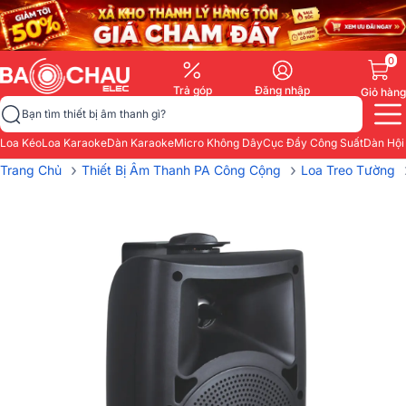
0
Trả góp
Đăng nhập
Giỏ hàng
Bạn tìm thiết bị âm thanh gì?
Loa Kéo
Loa Karaoke
Dàn Karaoke
Micro Không Dây
Cục Đẩy Công Suất
Dàn Hội
›
›
Trang Chủ
Thiết Bị Âm Thanh PA Công Cộng
Loa Treo Tường