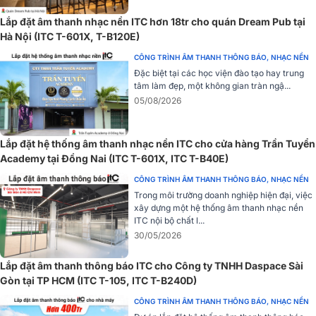
Lắp đặt âm thanh nhạc nền ITC hơn 18tr cho quán Dream Pub tại
Hà Nội (ITC T-601X, T-B120E)
CÔNG TRÌNH ÂM THANH THÔNG BÁO, NHẠC NỀN
Đặc biệt tại các học viện đào tạo hay trung
tâm làm đẹp, một không gian tràn ngậ...
05/08/2026
Lắp đặt hệ thống âm thanh nhạc nền ITC cho cửa hàng Trần Tuyển
Academy tại Đồng Nai (ITC T-601X, ITC T-B40E)
CÔNG TRÌNH ÂM THANH THÔNG BÁO, NHẠC NỀN
Trong môi trường doanh nghiệp hiện đại, việc
xây dựng một hệ thống âm thanh nhạc nền
ITC nội bộ chất l...
Ứng dụng thực tế
30/05/2026
Loa treo tường ITC T-776S thích hợp cho các không gian ngoài trời
Lắp đặt âm thanh thông báo ITC cho Công ty TNHH Daspace Sài
như quán cà phê, nhà hàng, công viên, khu vui chơi, và các khu vực
Gòn tại TP HCM (ITC T-105, ITC T-B240D)
công cộng khác. Nhờ vào khả năng kháng nước IP66 và thiết kế
chắc chắn, loa có thể hoạt động tốt trong mọi điều kiện thời tiết,
CÔNG TRÌNH ÂM THANH THÔNG BÁO, NHẠC NỀN
đảm bảo mang lại âm thanh chất lượng cao trong suốt thời gian dài.