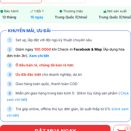
Bảo hành
1 đổi 1
Thương hiệu
Nơi sản xuất
12 tháng
15 ngày
Trung Quốc (China)
Trung Quốc (China)
KHUYẾN MÃI, ƯU ĐÃI
Set up, lắp đặt với đội ngũ kỹ thuật chuyên sâu
Giảm ngay
100.000đ
khi Check-in
Facebook & Map
(Áp dụng hóa
đơn trên 3tr).
Xem chi tiết
Ở đâu bán rẻ, chúng tôi bán rẻ hơn
Ưu đãi đặc biệt
cho doanh nghiệp, dự án
Giao hàng toàn quốc, thanh toán COD
Miễn phí giao hàng trong bán kính 5- 30km tùy từng sản phẩm (
Click
xem chi tiết
)
Trả góp online, offline thủ tục đơn giản, lãi suất thấp từ 0%
(click xem
chi tiết)
0