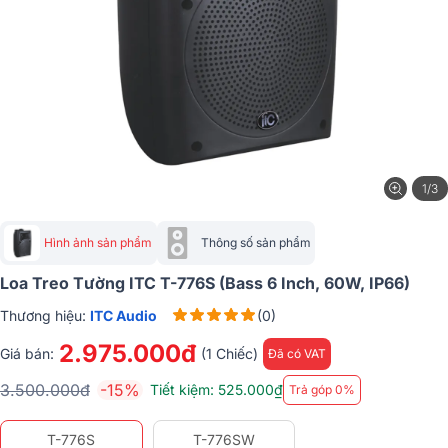
1/3
Hình ảnh sản phẩm
Thông số sản phẩm
Loa Treo Tường ITC T-776S (Bass 6 Inch, 60W, IP66)
Thương hiệu:
ITC Audio
(0)
2.975.000đ
Giá bán:
(1 Chiếc)
Đã có VAT
3.500.000đ
-15%
Tiết kiệm: 525.000₫
Trả góp 0%
T-776S
T-776SW