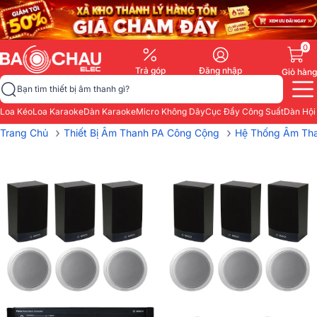
0
Trả góp
Đăng nhập
Giỏ hàng
Bạn tìm thiết bị âm thanh gì?
Loa Kéo
Loa Karaoke
Dàn Karaoke
Micro Không Dây
Cục Đẩy Công Suất
Dàn Hội
›
›
Trang Chủ
Thiết Bị Âm Thanh PA Công Cộng
Hệ Thống Âm Tha