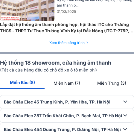
Đặc biệt, bàn gọi LBB1956/00 còn có khả năng mở rộng cuộc gọi
âm thanh p...
với thêm 7 khu vực và các phím nhóm khu vực, cho phép thực hiện
31/03/2025
cuộc gọi đến các vùng chọn trong hệ thống địa chỉ công cộng được
xây dựng.
Lắp đặt hệ thống âm thanh phòng họp, hội thảo ITC cho Trường
Loa hộp 6W BOSCH LB1-UW06-D1
THCS - THPT Tư Thục Trương Vĩnh Ký tại Đắk Nông (ITC T-775P,
ITC T-120DTB...)
Vỏ loa được làm bằng MDF giúp tránh va đập và bảo vệ các bộ
Xem thêm công trình
phận bên trong, giảm thiểu hư hỏng. Thiết kế đặc biệt với vách
ngăn trước giúp tạo ra âm thanh tốt hơn, không bị ngắt quãng, đáp
ứng nhu cầu lắp đặt ở nhiều vị trí khác nhau.
Hệ thống 18 showroom, cửa hàng âm thanh
(Tất cả cửa hàng đều có chỗ đỗ xe ô tô miễn phí)
Loa hộp Bosch LB1-UW06-D1 sử dụng công nghệ độc quyền của
Bosch, có khả năng hoạt động với công suất gấp 2 lần định mức
Miền Bắc (8)
Miền Nam (7)
Miền Trung (3)
trong thời gian ngắn. Thiết bị này tự phục hồi và chống quá tải, đảm
bảo hiệu suất làm việc cao và ổn định.
Với dải tần số từ 185 Hz đến 17 KHz, loa tái tạo âm thanh nền và
Bảo Châu Elec 45 Trung Kính, P. Yên Hòa, TP. Hà Nội
giọng nói rõ ràng, chân thực, phù hợp cho việc phát thông báo,
nhạc nền và nghe nhạc.
Bảo Châu Elec 287 Trần Khát Chân, P. Bạch Mai, TP Hà Nội
Loa âm trần 6W BOSCH LHM0606/10
Bảo Châu Elec 454 Quang Trung, P. Dương Nội, TP Hà Nội
Loa âm trần Bosch LHM 0606/10 là dòng loa âm trần 6W, thiết kế