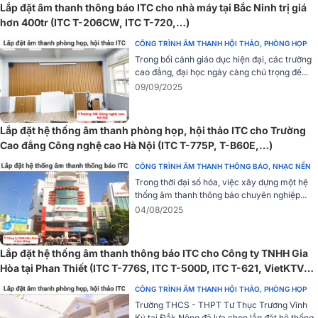
Lắp đặt âm thanh thông báo ITC cho nhà máy tại Bắc Ninh trị giá
Amply công suất 720/480W Bosch LBB 1938/20 là một trong
hơn 400tr (ITC T-206CW, ITC T-720,…)
những sản phẩm được yêu thích và đánh giá cao của hãng Bosch,
CÔNG TRÌNH ÂM THANH HỘI THẢO, PHÒNG HỌP
nhờ vào hiệu suất vượt trội và chất lượng âm thanh ấn tượng.
Trong bối cảnh giáo dục hiện đại, các trường
cao đẳng, đại học ngày càng chú trọng đế...
Amply có đầu ra 70V / 100V và 8 ohm, phù hợp với nhiều loại loa
09/09/2025
khác nhau. Nó còn có hai đầu vào với chức năng chuyển đổi ưu
tiên, giúp người dùng dễ dàng quản lý và điều chỉnh âm thanh theo
nhu cầu.
Lắp đặt hệ thống âm thanh phòng họp, hội thảo ITC cho Trường
Cao đẳng Công nghệ cao Hà Nội (ITC T-775P, T-B60E,…)
Với đầu vào 100V, amply này hoạt động tốt nhất với các dòng loa
dưới 100V, đảm bảo âm thanh luôn trong trẻo và mạnh mẽ.
CÔNG TRÌNH ÂM THANH THÔNG BÁO, NHẠC NỀN
Trong thời đại số hóa, việc xây dựng một hệ
Bàn gọi Bosch LBB1956/00
thống âm thanh thông báo chuyên nghiệp...
04/08/2025
Bàn gọi Bosch LBB1956/00 là thiết bị không thể thiếu cho hệ thống
Plena Alarm thoại, được thiết kế với sáu vùng cuộc gọi.
Thiết bị này có 6 phím chọn khu vực, phím gọi tất cả và phím PTT-
Lắp đặt hệ thống âm thanh thông báo ITC cho Công ty TNHH Gia
key dành cho các cuộc gọi khẩn cấp. Các đèn LED trên bàn gọi
Hòa tại Phan Thiết (ITC T-776S, ITC T-500D, ITC T-621, VietKTV
hiển thị rõ ràng tình trạng lựa chọn vùng, lỗi và khẩn cấp, giúp người
DA10 Plus)
CÔNG TRÌNH ÂM THANH HỘI THẢO, PHÒNG HỌP
dùng dễ dàng quản lý và điều khiển.
Trường THCS - THPT Tư Thục Trương Vĩnh
Ký tại Đắk Nông đã lựa chọn lắp đặt hệ thống