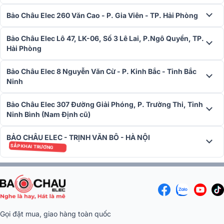
với ống dẫn sóng âm chuyên biệt và góc phủ âm rộng. Trang bị lưới
Bảo Châu Elec 260 Văn Cao - P. Gia Viên - TP. Hải Phòng
tản nhiệt cao cấp, loa này tạo ra âm thanh chất lượng cao, sáng và
chân thực.
Bảo Châu Elec Lô 47, LK-06, Số 3 Lê Lai, P.Ngô Quyền, TP.
Hải Phòng
Được tích hợp tính năng bảo vệ quá tải và mức trở kháng cao, loa
dễ dàng phối ghép với các thiết bị âm thanh khác. Loa âm trần
Bosch LHM 0606/10 hoạt động liên tục trong vòng 100 giờ tại công
Bảo Châu Elec 8 Nguyễn Văn Cừ - P. Kinh Bắc - Tỉnh Bắc
suất định mức, lý tưởng cho hệ thống thông báo và sơ tán ở các khu
Ninh
vực trần thấp.
Bảo Châu Elec 307 Đường Giải Phóng, P. Trường Thi, Tỉnh
Liên hệ
Bảo Châu Elec
hoặc hotline
1900 0155
để được tư vấn ch
Ninh Bình (Nam Định cũ)
tiết cụ thể về cấu hinh này, chắc chắn bạn sẽ không cảm thấy thất
vọng.
BẢO CHÂU ELEC - TRỊNH VĂN BÔ - HÀ NỘI
SẮP KHAI TRƯƠNG
Gọi đặt mua, giao hàng toàn quốc