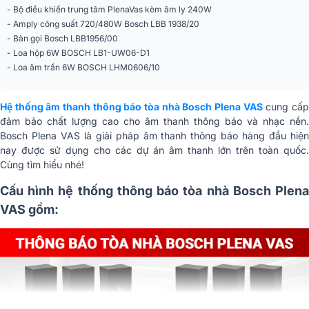
tâm
- Bộ điều khiển trung tâm PlenaVas kèm âm ly 240W
- Amply công suất 720/480W Bosch LBB 1938/20
Amply công suất
- Bàn gọi Bosch LBB1956/00
Bosch LBB 1938/20
720/480W
- Loa hộp 6W BOSCH LB1-UW06-D1
- Loa âm trần 6W BOSCH LHM0606/10
Bàn gọi
Bosch LBB1956/00
Loa hộp 6W
BOSCH LB1-UW06-D1
Hệ thống âm thanh thông báo tòa nhà Bosch Plena VAS
cung cấ
đảm bảo chất lượng cao cho âm thanh thông báo và nhạc nền.
Loa âm trần 6W
BOSCH LHM0606/10
Bosch Plena VAS là giải pháp âm thanh thông báo hàng đầu hiện
nay được sử dụng cho các dự án âm thanh lớn trên toàn quốc.
Cùng tìm hiểu nhé!
Cấu hình hệ thống thông báo tòa nhà Bosch Plena
VAS gồm: