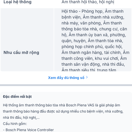
Loại hệ thống
Âm thanh hội thảo, hội nghị
Hội thảo - Phòng họp, Âm thanh
bệnh viện, Âm thanh nhà xưởng,
nhà máy, văn phòng, Âm thanh
thông báo tòa nhà, chung cư, căn
hộ, Âm thanh ủy ban xã, phường,
quận, huyện, Âm thanh tòa nhà,
phòng họp chính phủ, quốc hội,
Nhu cầu mở rộng
Âm thanh ngân hàng, tài chính, Âm
thanh công viên, khu vui chơi, Âm
thanh sân vận động, nhà thi đấu,
Âm thanh siêu thị, trung tâm
thương mại, Âm thanh khách sạn,
Xem đầy đủ thông số
nghỉ dưỡng, Âm thanh trường học,
lớp học, Âm thanh thông báo nhà
thờ
Đặc điểm nổi bật
Ứng dụng mở rộng
Phòng họp, Văn phòng, Bệnh viện
Hệ thống âm thanh thông báo tòa nhà Bosch Plena VAS là giải pháp âm
thanh thông báo hàng đầu được sử dụng nhiều cho bệnh viện, nhà xưởng,
Controller
Bosch Plena Voice
nhà thi đấu, hội nghị,...
Cấu hình gồm:
Bộ điều khiển trung
- Bosch Plena Voice Controller
PlenaVas kèm âm ly 240W