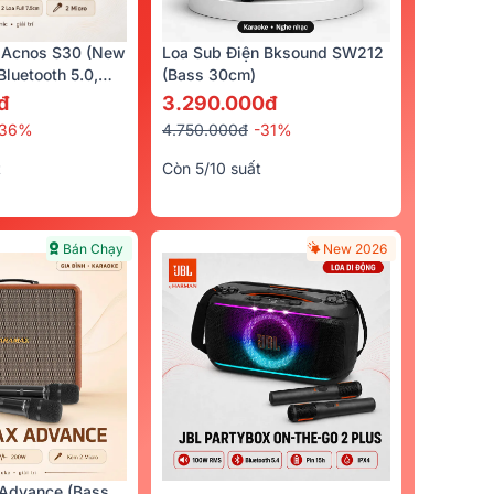
 Acnos S30 (New
Loa Sub Điện Bksound SW212
luetooth 5.0,
(bass 30cm)
cro)
đ
3.290.000đ
-36%
4.750.000đ
-31%
t
Còn 5/10 suất
Bán Chạy
New 2026
anh
s
Advance (Bass