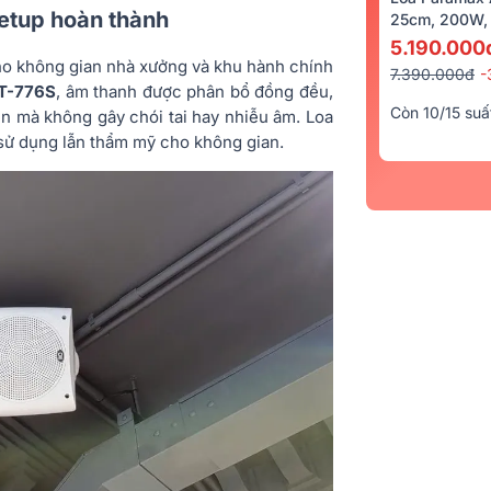
setup hoàn thành
25cm, 200W, 
5.190.000
cho không gian nhà xưởng và khu hành chính
7.390.000đ
-
 T-776S
, âm thanh được phân bổ đồng đều,
Còn 10/15 suấ
ền mà không gây chói tai hay nhiễu âm. Loa
 sử dụng lẫn thẩm mỹ cho không gian.