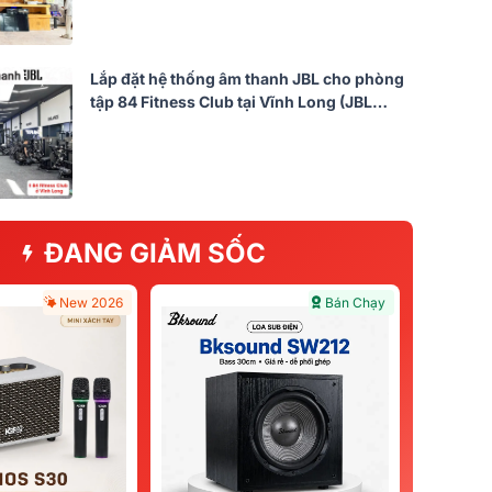
Lắp đặt hệ thống âm thanh JBL cho phòng
tập 84 Fitness Club tại Vĩnh Long (JBL
Control 1 Pro, BIK VM820A, DSP 9000
Plus)
ĐANG GIẢM SỐC
New 2026
Bán Chạy