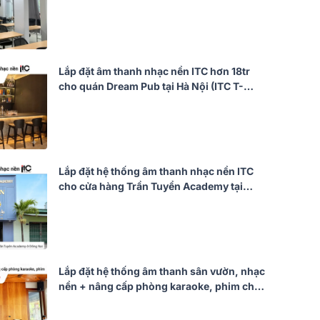
Nội (ITC T-776P, T-B120E, U900 Plus X)
Lắp đặt âm thanh nhạc nền ITC hơn 18tr
cho quán Dream Pub tại Hà Nội (ITC T-
601X, T-B120E)
Lắp đặt hệ thống âm thanh nhạc nền ITC
cho cửa hàng Trần Tuyển Academy tại
Đồng Nai (ITC T-601X, ITC T-B40E)
Lắp đặt hệ thống âm thanh sân vườn, nhạc
nền + nâng cấp phòng karaoke, phim cho
biệt phủ của khách hàng