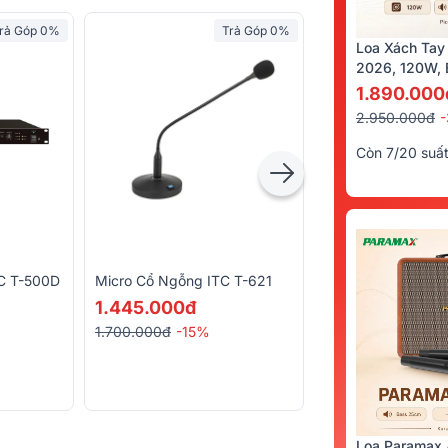
rả Góp 0%
Trả Góp 0%
Loa Xách Tay
2026, 120W, B
Kèm 2 Tay Mi
1.890.000
2.950.000đ
Còn 7/20 suấ
TC T-500D
Micro Cổ Ngỗng ITC T-621
Bộ Giải Mã Âm Th
VietKTV DA10 Plu
1.445.000đ
890.000đ
1.700.000đ
-15%
1.600.000đ
-44%
Loa Paramax 