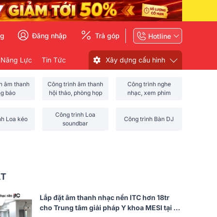
ng
Đăng nhập
Trả góp
Hotline
 Năng Lực
Tin Tức
Xây dựng cấu hình
nh âm thanh
Công trình âm thanh
Công trình nghe
ng báo
hội thảo, phòng họp
nhạc, xem phim
Công trình Loa
nh Loa kéo
Công trình Bàn DJ
soundbar
ẤT
Lắp đặt âm thanh nhạc nền ITC hơn 18tr
cho Trung tâm giải pháp Y khoa MESI tại Hà