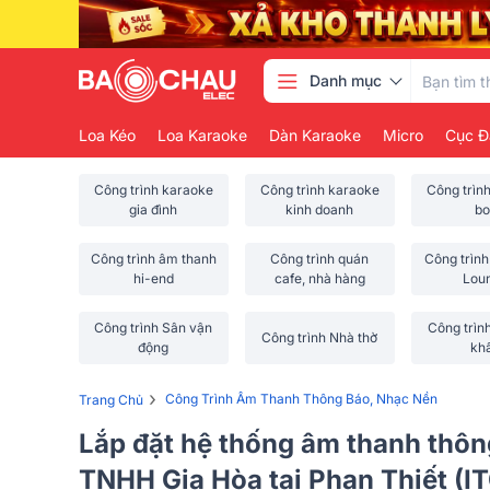
Danh mục
Loa Kéo
Loa Karaoke
Dàn Karaoke
Micro
Cục Đ
Công trình karaoke
Công trình karaoke
Công trìn
gia đình
kinh doanh
bo
Công trình âm thanh
Công trình quán
Công trình
hi-end
cafe, nhà hàng
Lou
Công trình Sân vận
Công trìn
Công trình Nhà thờ
động
kh
›
Công Trình Âm Thanh Thông Báo, Nhạc Nền
Trang Chủ
Lắp đặt hệ thống âm thanh thôn
TNHH Gia Hòa tại Phan Thiết (I