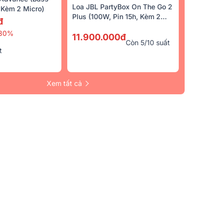
Loa JBL PartyBox On The Go 2
Kèm 2 Micro)
Plus (100W, Pin 15h, Kèm 2
đ
Micro)
30%
11.900.000đ
Còn 5/10 suất
t
Xem tất cả