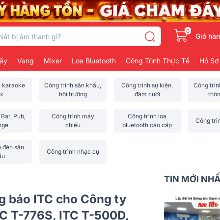
0
Giỏ hà
ẩy
Vang
Mixer
Loa Bluetooth
Công Trình Thực Tế
Hồ Sơ
h karaoke
Công trình sân khấu,
Công trình sự kiện,
Công trì
x
hội trường
đám cưới
thô
 Bar, Pub,
Công trình máy
Công trình loa
Công trì
nge
chiếu
bluetooth cao cấp
h đèn sân
Công trình nhạc cụ
ấu
TIN MỚI NH
g báo ITC cho Công ty
TC T-776S, ITC T-500D,