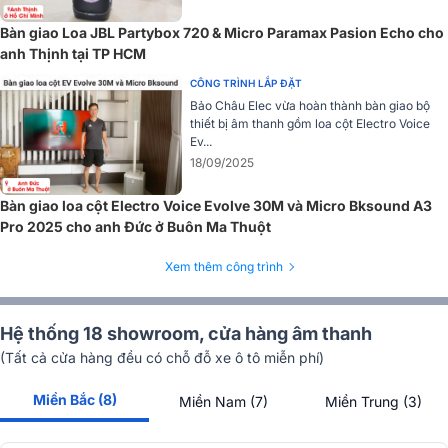
hay cuộc họp. Loa tích hợp có công suất đầu ra là 2 x 15 mW/32
ohm, đảm bảo âm thanh đầu ra ấn tượng và rõ ràng. Việc tích hợp
Bàn giao Loa JBL Partybox 720 & Micro Paramax Pasion Echo cho
loa vào thiết bị giúp tiết kiệm không gian và giảm thiểu sự phức tạp
anh Thịnh tại TP HCM
trong việc lắp đặt và sử dụng thiết bị.
CÔNG TRÌNH LẮP ĐẶT
Hộp đại biểu có một bộ chọn kênh phiên dịch bosch DCN-DISCS-
Bảo Châu Elec vừa hoàn thành bàn giao bộ
thiết bị âm thanh gồm loa cột Electro Voice
x
đang được phân phối chính hãng tại
Bảo Châu Elec
với mức giá
Ev...
tốt nhất thị trường. Nếu yêu thích sản phẩm này hãy gọi cho chúng
18/09/2025
tôi theo hotline
1900 0255
để đặt hàng và giao hàng tận nơi hoặ
có bất cứ câu hỏi nào hãy để lại bình luận bên dưới, chúng tôi sẽ trả
Bàn giao loa cột Electro Voice Evolve 30M và Micro Bksound A3
lời bạn sớm nhất.
Pro 2025 cho anh Đức ở Buôn Ma Thuột
Xem thêm công trình
Hệ thống 18 showroom, cửa hàng âm thanh
(Tất cả cửa hàng đều có chỗ đỗ xe ô tô miễn phí)
Miền Bắc (8)
Miền Nam (7)
Miền Trung (3)