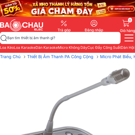
0
Trả góp
Đăng nhập
Giỏ hàng
Bạn tìm thiết bị âm thanh gì?
Loa Kéo
Loa Karaoke
Dàn Karaoke
Micro Không Dây
Cục Đẩy Công Suất
Dàn Hội
›
›
Trang Chủ
Thiết Bị Âm Thanh PA Công Cộng
Micro Phát Biểu, 