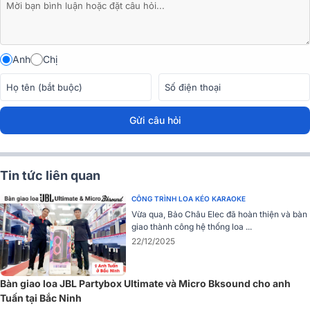
Micrô cắm thêm
Anh
Chị
Gửi câu hỏi
Tin tức liên quan
CÔNG TRÌNH LOA KÉO KARAOKE
Vừa qua, Bảo Châu Elec đã hoàn thiện và bàn
giao thành công hệ thống loa ...
22/12/2025
Bàn giao loa JBL Partybox Ultimate và Micro Bksound cho anh
Tuấn tại Bắc Ninh