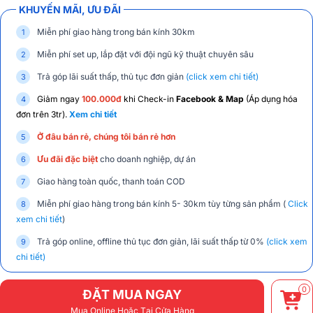
KHUYẾN MÃI, ƯU ĐÃI
Miễn phí giao hàng trong bán kính 30km
Miễn phí set up, lắp đặt với đội ngũ kỹ thuật chuyên sâu
Trả góp lãi suất thấp, thủ tục đơn giản
(click xem chi tiết)
Giảm ngay
100.000đ
khi Check-in
Facebook & Map
(Áp dụng hóa
đơn trên 3tr).
Xem chi tiết
Ở đâu bán rẻ, chúng tôi bán rẻ hơn
Ưu đãi đặc biệt
cho doanh nghiệp, dự án
Giao hàng toàn quốc, thanh toán COD
Miễn phí giao hàng trong bán kính 5- 30km tùy từng sản phẩm (
Click
xem chi tiết
)
Trả góp online, offline thủ tục đơn giản, lãi suất thấp từ 0%
(click xem
chi tiết)
0
ĐẶT MUA NGAY
Mua Online Hoặc Tại Cửa Hàng