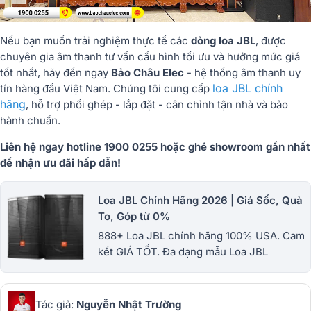
Nếu bạn muốn
trải nghiệm thực tế các
dòng loa JBL
, được
chuyên gia âm thanh tư vấn cấu hình tối ưu và hưởng mức giá
tốt nhất, hãy đến ngay
Bảo Châu Elec
- hệ thống âm thanh uy
loa JBL chính
tín hàng đầu Việt Nam. Chúng tôi cung cấp
hãng
, hỗ trợ phối ghép - lắp đặt - cân chỉnh tận nhà và bảo
hành chuẩn.
Liên hệ ngay hotline 1900 0255 hoặc ghé showroom gần nhất
để nhận ưu đãi hấp dẫn!
Loa JBL Chính Hãng 2026 | Giá Sốc, Quà
To, Góp từ 0%
888+ Loa JBL chính hãng 100% USA. Cam
kết GIÁ TỐT. Đa dạng mẫu Loa JBL
Bluetooth, Loa JBL Karaoke, Loa JBL
Soundbar, Loa JBL Sân khấu...Cập nhật
T7/2026
Tác giả:
Nguyễn Nhật Trường