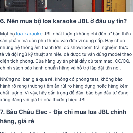
6. Nên mua bộ loa karaoke JBL ở đâu uy tín?
loa karaoke
Một bộ
JBL chất lượng không chỉ đến từ bản thân
sản phẩm mà còn phụ thuộc vào đơn vị cung cấp. Hãy chọn
những hệ thống âm thanh lớn, có showroom trải nghiệm thực
tế và đội ngũ kỹ thuật am hiểu để được tư vấn đúng model theo
diện tích phòng. Cửa hàng uy tín phải đầy đủ tem mác, CO/CQ,
chính sách bảo hành chuẩn hãng và hỗ trợ lắp đặt tận nơi.
Những nơi bán giá quá rẻ, không có phòng test, không bảo
hành rõ ràng thường tiềm ẩn rủi ro hàng dựng hoặc hàng kém
chất lượng. Vì vậy, hãy cẩn trọng để đảm bảo bạn đầu tư đúng -
xứng đáng với giá trị của thương hiệu JBL.
7. Bảo Châu Elec - Địa chỉ mua loa JBL chính
hãng, giá rẻ