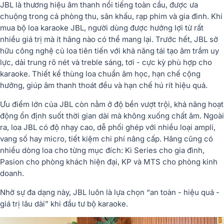
JBL là thương hiệu âm thanh nổi tiếng toàn cầu, được ưa
chuộng trong cả phòng thu, sân khấu, rạp phim và gia đình. Khi
mua bộ loa karaoke JBL, người dùng được hưởng lợi từ rất
nhiều giá trị mà ít hãng nào có thể mang lại. Trước hết, JBL sở
hữu công nghệ củ loa tiên tiến với khả năng tái tạo âm trầm uy
lực, dải trung rõ nét và treble sáng, tơi - cực kỳ phù hợp cho
karaoke. Thiết kế thùng loa chuẩn âm học, hạn chế cộng
hưởng, giúp âm thanh thoát đều và hạn chế hú rít hiệu quả.
Ưu điểm lớn của JBL còn nằm ở độ bền vượt trội, khả năng hoạt
động ổn định suốt thời gian dài mà không xuống chất âm. Ngoài
ra, loa JBL có độ nhạy cao, dễ phối ghép với nhiều loại ampli,
vang số hay micro, tiết kiệm chi phí nâng cấp. Hãng cũng có
nhiều dòng loa cho từng mục đích: Ki Series cho gia đình,
Pasion cho phòng khách hiện đại, KP và MTS cho phòng kinh
doanh.
Nhờ sự đa dạng này, JBL luôn là lựa chọn “an toàn - hiệu quả -
giá trị lâu dài” khi đầu tư bộ karaoke.