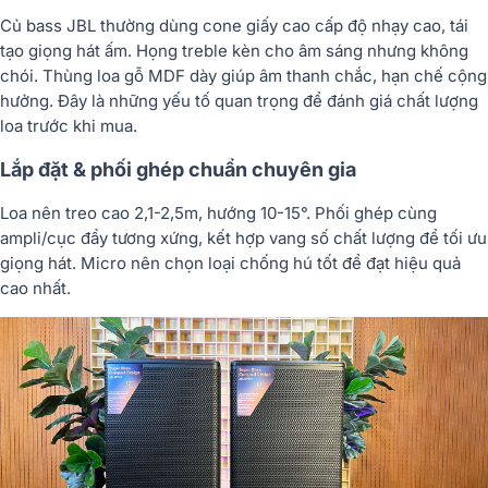
Củ bass JBL thường dùng cone giấy cao cấp độ nhạy cao, tái
tạo giọng hát ấm. Họng treble kèn cho âm sáng nhưng không
chói. Thùng loa gỗ MDF dày giúp âm thanh chắc, hạn chế cộng
hưởng. Đây là những yếu tố quan trọng để đánh giá chất lượng
loa trước khi mua.
Lắp đặt & phối ghép chuẩn chuyên gia
Loa nên treo cao 2,1-2,5m, hướng 10-15°. Phối ghép cùng
ampli/cục đẩy tương xứng, kết hợp vang số chất lượng để tối ưu
giọng hát. Micro nên chọn loại chống hú tốt để đạt hiệu quả
cao nhất.