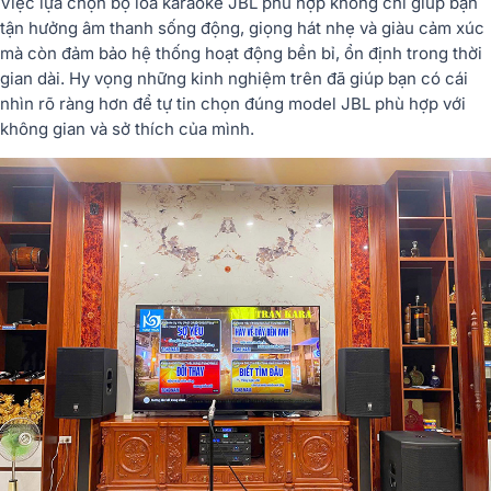
Việc lựa chọn bộ loa karaoke JBL phù hợp không chỉ giúp bạn
tận hưởng âm thanh sống động, giọng hát nhẹ và giàu cảm xúc
mà còn đảm bảo hệ thống hoạt động bền bỉ, ổn định trong thời
gian dài. Hy vọng những kinh nghiệm trên đã giúp bạn có cái
nhìn rõ ràng hơn để tự tin chọn đúng model JBL phù hợp với
không gian và sở thích của mình.