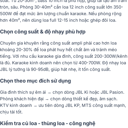
soát. Từ 20-30m², bass 10 inch là phù hợp, giúp tái tạo âm trầm
tròn, sâu. Phòng 30-40m² cần loa 12 inch công suất lớn 350-
500W để đạt mức âm lượng chuẩn karaoke. Nếu phòng rộng
hơn 40m², nên dùng loa full 12-15 inch hoặc ghép đôi loa.
Chọn công suất & độ nhạy phù hợp
Chuyên gia khuyên rằng công suất ampli phải cao hơn loa
khoảng 20-30% để loa phát huy hết chất âm và tránh méo
tiếng. Với nhu cầu karaoke gia đình, công suất 200-300W/kênh
là đủ. Karaoke kinh doanh nên chọn từ 400-700W. Độ nhạy loa
JBL lý tưởng là 90-95dB, giúp hát nhẹ, ít tốn công suất.
Chọn theo mục đích sử dụng
Gia đình thích sự êm ái → chọn dòng JBL Ki hoặc JBL Pasion.
Phòng khách hiện đại → chọn dòng thiết kế đẹp, âm sạch.
KTV kinh doanh → ưu tiên dòng JBL KP, MTS công suất mạnh,
chịu tải tốt.
Kiểm tra củ loa - thùng loa - công nghệ