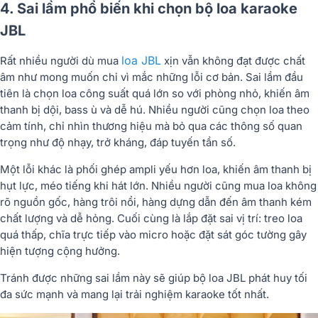
4. Sai lầm phổ biến khi chọn bộ loa karaoke
JBL
loa JBL
Rất nhiều người dù mua
xịn vẫn không đạt được chất
âm như mong muốn chỉ vì mắc những lỗi cơ bản. Sai lầm đầu
tiên là chọn loa công suất quá lớn so với phòng nhỏ, khiến âm
thanh bị dội, bass ù và dễ hú. Nhiều người cũng chọn loa theo
cảm tính, chỉ nhìn thương hiệu mà bỏ qua các thông số quan
trọng như độ nhạy, trở kháng, đáp tuyến tần số.
Một lỗi khác là phối ghép ampli yếu hơn loa, khiến âm thanh bị
hụt lực, méo tiếng khi hát lớn. Nhiều người cũng mua loa không
rõ nguồn gốc, hàng trôi nổi, hàng dựng dẫn đến âm thanh kém
chất lượng và dễ hỏng. Cuối cùng là lắp đặt sai vị trí: treo loa
quá thấp, chĩa trực tiếp vào micro hoặc đặt sát góc tường gây
hiện tượng cộng hưởng.
Tránh được những sai lầm này sẽ giúp bộ loa JBL phát huy tối
đa sức mạnh và mang lại trải nghiệm karaoke tốt nhất.