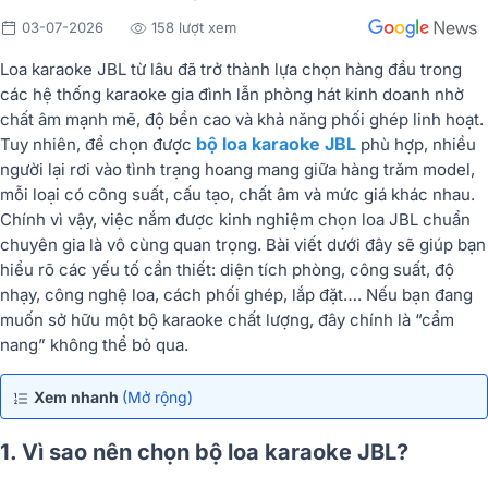
03-07-2026
158 lượt xem
Loa karaoke JBL từ lâu đã trở thành lựa chọn hàng đầu trong
các hệ thống karaoke gia đình lẫn phòng hát kinh doanh nhờ
chất âm mạnh mẽ, độ bền cao và khả năng phối ghép linh hoạt.
bộ loa karaoke JBL
Tuy nhiên, để chọn được
phù hợp, nhiều
người lại rơi vào tình trạng hoang mang giữa hàng trăm model,
mỗi loại có công suất, cấu tạo, chất âm và mức giá khác nhau.
Chính vì vậy, việc nắm được kinh nghiệm chọn loa JBL chuẩn
chuyên gia là vô cùng quan trọng. Bài viết dưới đây sẽ giúp bạn
hiểu rõ các yếu tố cần thiết: diện tích phòng, công suất, độ
nhạy, công nghệ loa, cách phối ghép, lắp đặt…. Nếu bạn đang
muốn sở hữu một bộ karaoke chất lượng, đây chính là “cẩm
nang” không thể bỏ qua.
Xem nhanh
(Mở rộng)
1. Vì sao nên chọn bộ loa karaoke JBL?