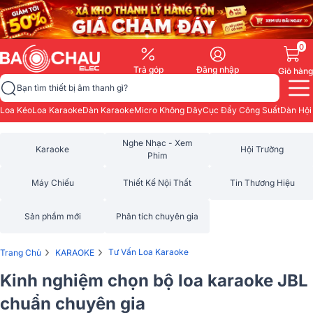
0
Trả góp
Đăng nhập
Giỏ hàng
Bạn tìm thiết bị âm thanh gì?
Loa Kéo
Loa Karaoke
Dàn Karaoke
Micro Không Dây
Cục Đẩy Công Suất
Dàn Hội
Nghe Nhạc - Xem
Karaoke
Hội Trường
Phim
Máy Chiếu
Thiết Kế Nội Thất
Tin Thương Hiệu
Sản phẩm mới
Phân tích chuyên gia
›
›
Tư Vấn Loa Karaoke
Trang Chủ
KARAOKE
Kinh nghiệm chọn bộ loa karaoke JBL
chuẩn chuyên gia