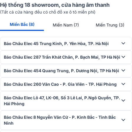
Với
góc phủ âm
(ngang x dọc) 60° × 90° tạo hiệu ứng khuếch tá
Hệ thống 18 showroom, cửa hàng âm thanh
hiệu quả, âm thanh đi ra từ
loa karaoke JBL XS 08
bao phủ toàn b
(Tất cả cửa hàng đều có chỗ đỗ xe ô tô miễn phí)
không gian phòng hát, dù ngồi ở bất cứ đâu thì người dùng vẫn cảm
nhận được chất âm đầy đủ, chân thực nhất.
Miền Bắc (8)
Miền Nam (7)
Miền Trung (3)
Bảo Châu Elec 45 Trung Kính, P. Yên Hòa, TP. Hà Nội
Bảo Châu Elec 287 Trần Khát Chân, P. Bạch Mai, TP Hà Nội
Bảo Châu Elec 454 Quang Trung, P. Dương Nội, TP Hà Nội
Bảo Châu Elec 260 Văn Cao - P. Gia Viên - TP. Hải Phòng
Bảo Châu Elec Lô 47, LK-06, Số 3 Lê Lai, P.Ngô Quyền, TP.
Hải Phòng
Bảo Châu Elec 8 Nguyễn Văn Cừ - P. Kinh Bắc - Tỉnh Bắc
Ninh