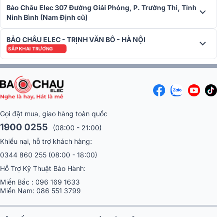
Bảo Châu Elec 307 Đường Giải Phóng, P. Trường Thi, Tỉnh
Ninh Bình (Nam Định cũ)
BẢO CHÂU ELEC - TRỊNH VĂN BÔ - HÀ NỘI
SẮP KHAI TRƯƠNG
Gọi đặt mua, giao hàng toàn quốc
1900 0255
Ứng dụng thực tế
(08:00 - 21:00)
Khiếu nại, hỗ trợ khách hàng:
0344 860 255
(08:00 - 18:00)
Hỗ Trợ Kỹ Thuật Bảo Hành:
Miền Bắc :
096 169 1633
Miền Nam:
086 551 3799