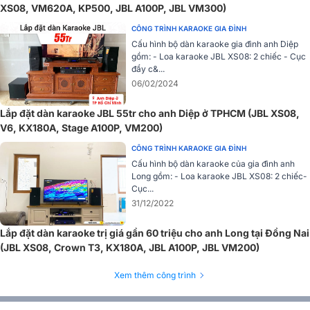
XS08, VM620A, KP500, JBL A100P, JBL VM300)
Đặc biệt với thiết kế crossover thụ động có hiệu quả làm giảm sự
CÔNG TRÌNH KARAOKE GIA ĐÌNH
chồng chéo, giúp tần số thấp mạnh dày, tần số trung đầy đủ, trong
Cấu hình bộ dàn karaoke gia đình anh Diệp
suốt và tần số cao không bị nhiễu.
gồm: - Loa karaoke JBL XS08: 2 chiếc - Cục
đẩy c&...
06/02/2024
Lắp đặt dàn karaoke JBL 55tr cho anh Diệp ở TPHCM (JBL XS08,
V6, KX180A, Stage A100P, VM200)
CÔNG TRÌNH KARAOKE GIA ĐÌNH
Cấu hình bộ dàn karaoke của gia đình anh
Long gồm: - Loa karaoke JBL XS08: 2 chiếc-
Cục...
31/12/2022
Lắp đặt dàn karaoke trị giá gần 60 triệu cho anh Long tại Đồng Nai
(JBL XS08, Crown T3, KX180A, JBL A100P, JBL VM200)
Xem thêm công trình
Âm thanh lan tỏa