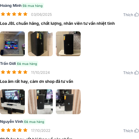
hàng KTV cao cấp, các câu lạc bộ, vv.
Hoàng Minh
Đã mua hàng
03/06/2025
Tổng quan thiết kế loa karaoke JBL XS08
Thích
Loa JBL chuẩn hãng, chất lượng, nhân viên tư vấn nhiệt tình
Loa JBL XS 08
sở hữu tone màu đen nổi bật mang lại sự sang trọng
cuốn hút trong mọi không gian phòng hát. Với kích thước 244
(Rộng) × 480 (Cao) × 289 (Sâu) mm và trọng lượng 11.9kg/ chiếc
nên khác dễ dàng trong việc vận chuyển cũng như lắp đặt loa
karaoke JBL XS08.
Trần Giới
Đã mua hàng
11/10/2024
Thích
Loa âm rất hay, cảm ơn shop đã tư vấn
Nguyễn Vinh
Đã mua hàng
17/10/2022
Thích