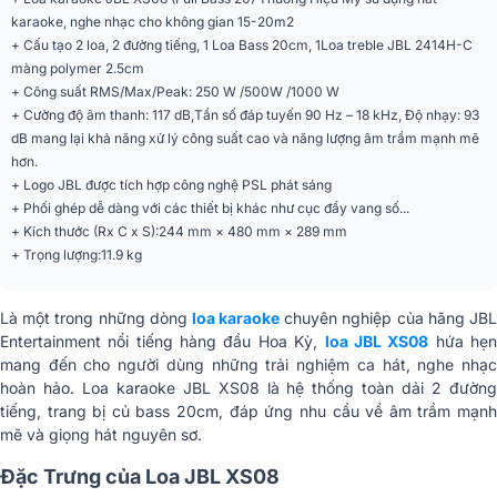
đại
karaoke, nghe nhạc cho không gian 15-20m2
+ Cấu tạo 2 loa, 2 đường tiếng, 1 Loa Bass 20cm, 1Loa treble JBL 2414H-C
Trở kháng
8 ohms
màng polymer 2.5cm
+ Công suất RMS/Max/Peak: 250 W /500W /1000 W
Góc phủ âm (Ngang x
80° × 60°
+ Cường độ âm thanh: 117 dB,Tần số đáp tuyến 90 Hz – 18 kHz, Độ nhạy: 93
Dọc)
dB mang lại khả năng xử lý công suất cao và năng lượng âm trầm mạnh mẽ
hơn.
Kiểu loa
Không công suất (Passive)
+ Logo JBL được tích hợp công nghệ PSL phát sáng
+ Phối ghép dễ dàng với các thiết bị khác như cục đẩy vang số...
Số đường tiếng
2 đường tiếng
+ Kích thước (Rx C x S):244 mm × 480 mm × 289 mm
+ Trọng lượng:11.9 kg
Dáng loa
Loa fullrange (phổ thông)
Màu sắc
Đen
Là một trong những dòng
loa karaoke
chuyên nghiệp của hãng JB
Entertainment nổi tiếng hàng đầu Hoa Kỳ,
loa JBL XS08
hứa hẹ
Chất liệu
Gỗ ép
mang đến cho người dùng những trải nghiệm ca hát, nghe nhạc
hoàn hảo. Loa karaoke JBL XS08 là hệ thống toàn dải 2 đường
Phân khúc
Tiêu chuẩn
tiếng, trang bị củ bass 20cm, đáp ứng nhu cầu về âm trầm mạnh
mẽ và giọng hát nguyên sơ.
Kích thước (Rộng x
244 mm × 480 mm × 289 mm
Cao x Sâu)
Đặc Trưng của Loa JBL XS08