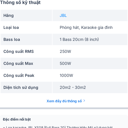
Thông số kỹ thuật
Hãng
JBL
Loại loa
Phòng hát, Karaoke gia đình
Bass loa
1 Bass 20cm (8 inch)
Công suất RMS
250W
Công suất Max
500W
Công suất Peak
1000W
Diện tích sử dụng
20m2 - 30m2
Độ nhạy(SPL)
93dB
Xem đầy đủ thông số
Tần số đáp tuyến
58 Hz – 20 kHz
Đặc điểm nổi bật
Cường độ phát âm cực
117 dB
+ Loa karaoke JBL XS08 (Full Bass 20) Thương Hiệu Mỹ sử dụng hát