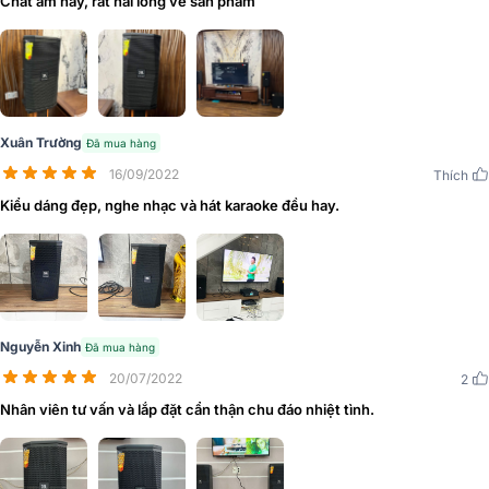
Chất âm hay, rất hài lòng về sản phẩm
Thùng loa chế tác từ chất liệu gỗ công nghiệp chất lượng cao tạo
nên sự chắc chắn, hạn chế tối đa những ảnh hưởng xấu từ môi
Xuân Trường
Đã mua hàng
trường đến với hệ thống linh kiện bên trong của
loa JBL XS08
.
16/09/2022
Thích
Kiểu dáng đẹp, nghe nhạc và hát karaoke đều hay.
Nguyễn Xinh
Đã mua hàng
20/07/2022
2
Nhân viên tư vấn và lắp đặt cẩn thận chu đáo nhiệt tình.