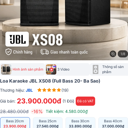
1/8
Thông số sản 
Hình ảnh sản phẩm
3 Video
phẩm
Loa Karaoke JBL XS08 (full Bass 20- Ba Sao)
Thương hiệu:
JBL
(19)
23.900.000đ
Giá bán:
(1 Đôi)
Đã có VAT
28.480.000đ
-16%
Tiết kiệm: 4.580.000₫
Bass 20cm
Bass 25cm
Bass 30cm
Bass 40cm
23.900.000₫
27.540.000₫
33.890.000₫
37.000.000₫