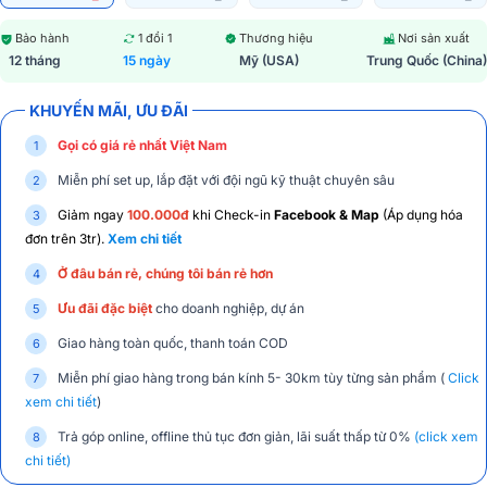
Bảo hành
1 đổi 1
Thương hiệu
Nơi sản xuất
12 tháng
15 ngày
Mỹ (USA)
Trung Quốc (China)
KHUYẾN MÃI, ƯU ĐÃI
Gọi có giá rẻ nhất Việt Nam
Miễn phí set up, lắp đặt với đội ngũ kỹ thuật chuyên sâu
Giảm ngay
100.000đ
khi Check-in
Facebook & Map
(Áp dụng hóa
đơn trên 3tr).
Xem chi tiết
Ở đâu bán rẻ, chúng tôi bán rẻ hơn
Ưu đãi đặc biệt
cho doanh nghiệp, dự án
Giao hàng toàn quốc, thanh toán COD
Miễn phí giao hàng trong bán kính 5- 30km tùy từng sản phẩm (
Click
xem chi tiết
)
Trả góp online, offline thủ tục đơn giản, lãi suất thấp từ 0%
(click xem
chi tiết)