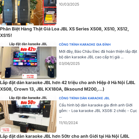
10/03/2025
Phân Biệt Hàng Thật Giả Loa JBL XS Series XS08, XS10, XS12,
XS15!
CÔNG TRÌNH KARAOKE GIA ĐÌNH
Mới đây, Bảo Châu Elec đã hoàn thiện lắp đặt
bộ dàn karaoke JBL cao cấp trị giá ...
03/06/2025
Lắp đặt dàn karaoke JBL hơn 42 triệu cho anh Hiệp ở Hà Nội (JBL
XS08, Crown 13, JBL KX180A, Bksound M200,...)
CÔNG TRÌNH DÀN KARAOKE JBL
Cấu hình bộ dàn karaoke gia đình anh Giới
gồm: - Loa karaoke JBL XS08: 2 chiếc - Cục
...
Dải tần rộng
11/10/2024
Đáp ứng dải tần 90Hz - 18kHz giúp loa JBL XS08 thể hiện tốt nhiều
Lắp đặt dàn karaoke JBL hơn 50tr cho anh Giới tại Hà Nội (JBL
dòng nhạc khác nhau từ trữ tình, lãng mạn cho đến sôi động.