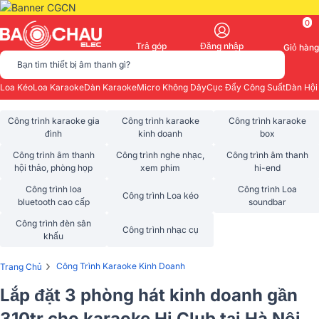
0
Trả góp
Đăng nhập
Giỏ hàng
Bạn tìm thiết bị âm thanh gì?
Loa Kéo
Loa Karaoke
Dàn Karaoke
Micro Không Dây
Cục Đẩy Công Suất
Dàn Hội
Công trình karaoke gia
Công trình karaoke
Công trình karaoke
đình
kinh doanh
box
Công trình âm thanh
Công trình nghe nhạc,
Công trình âm thanh
hội thảo, phòng họp
xem phim
hi-end
Công trình loa
Công trình Loa
Công trình Loa kéo
bluetooth cao cấp
soundbar
Công trình đèn sân
Công trình nhạc cụ
khấu
›
Công Trình Karaoke Kinh Doanh
Trang Chủ
Lắp đặt 3 phòng hát kinh doanh gần
310tr cho karaoke Hi Club tại Hà Nội