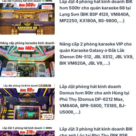
Lắp đặt 4 phòng hát kinh doanh BIK
hơn 500tr cho quán karaoke 68 tại
Lạng Sơn (BIK BSP 412II, VM840A,
MP2250, KX180A, BS-9800,...)
Nâng cấp 2 phòng karaoke VIP cho
quán Karaoke Galaxy ở Đắk Lắk
(Denon DN-512, JBL XS12, JBL VX9,
BIK VM620A, JBL V8,...)
Lắp đặt phòng hát kinh doanh
Domus hơn 90tr cho anh Hùng tại
Phú Thọ (Domus DP-6212 Max,
VM840A, BPR-5800, TS18S, BJ-
U500II,…)
Lắp đặt 3 phòng hát kinh doanh BIK
cho anh Lộc tại Phú Thọ (BIK BSP