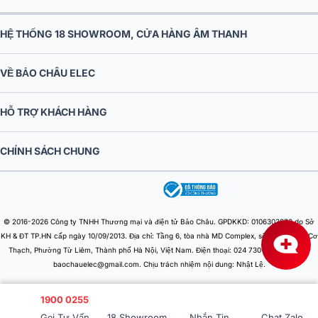
HỆ THỐNG 18 SHOWROOM, CỬA HÀNG ÂM THANH
VỀ BẢO CHÂU ELEC
HỖ TRỢ KHÁCH HÀNG
CHÍNH SÁCH CHUNG
© 2016-2026 Công ty TNHH Thương mại và điện tử Bảo Châu. GPDKKD: 0106303879 do Sở
KH & ĐT TP.HN cấp ngày 10/09/2013. Địa chỉ: Tầng 6, tòa nhà MD Complex, số 68 Nguyễn Cơ
Thạch, Phường Từ Liêm, Thành phố Hà Nội, Việt Nam. Điện thoại: 024 730 10 255. Email:
baochauelec@gmail.com. Chịu trách nhiệm nội dung: Nhật Lệ.
1900 0255
Gọi Tư Vấn
18 Showroom
Nhắn Tin
Chat Zalo