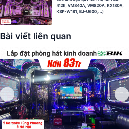
412II, VM840A, VM820A, KX180A,
KSP-W181, BJ-U600,…)
Bài viết liên quan