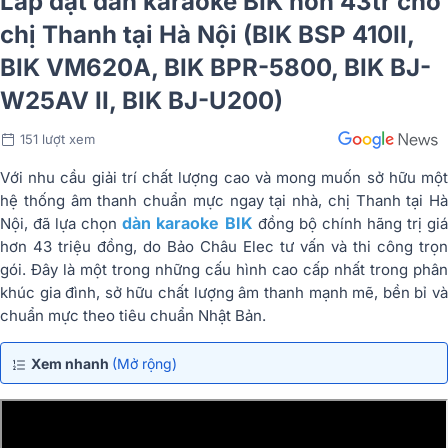
Lắp đặt dàn karaoke BIK hơn 43tr cho
chị Thanh tại Hà Nội (BIK BSP 410II,
BIK VM620A, BIK BPR-5800, BIK BJ-
W25AV II, BIK BJ-U200)
151 lượt xem
Với nhu cầu giải trí chất lượng cao và mong muốn sở hữu một
hệ thống âm thanh chuẩn mực ngay tại nhà, chị Thanh tại Hà
dàn karaoke BIK
Nội, đã lựa chọn
đồng bộ chính hãng trị gi
hơn 43 triệu đồng, do Bảo Châu Elec tư vấn và thi công trọn
gói. Đây là một trong những cấu hình cao cấp nhất trong phân
khúc gia đình, sở hữu chất lượng âm thanh mạnh mẽ, bền bỉ và
chuẩn mực theo tiêu chuẩn Nhật Bản.
Xem nhanh
(Mở rộng)