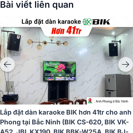
Bài viết liên quan
Lắp đặt dàn karaoke BIK hơn 41tr cho anh
Phong tại Bắc Ninh (BIK CS-620, BIK VK-
A52, JBL KX190, BIK BBK-W25A, BIK BJ-