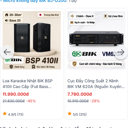
- Micro không dây BIK BJ-U200
: 1 bộ
Loa Karaoke Nhật BIK BSP
Cục Đẩy Công Suất 2 Kênh
410II Cao Cấp (Full Bass
BIK VM 620A (Nguồn Xuyến,
25cm)
Class H, 600W)
11.990.000đ
7.790.000đ
21.830.000đ
-45%
10.910.000đ
-29%
4.9/5
(75)
5/5
(315)