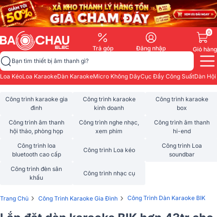
0
Trả góp
Đăng nhập
Giỏ hàng
Bạn tìm thiết bị âm thanh gì?
Loa Kéo
Loa Karaoke
Dàn Karaoke
Micro Không Dây
Cục Đẩy Công Suất
Dàn Hội
Công trình karaoke gia
Công trình karaoke
Công trình karaoke
đình
kinh doanh
box
Công trình âm thanh
Công trình nghe nhạc,
Công trình âm thanh
hội thảo, phòng họp
xem phim
hi-end
Công trình loa
Công trình Loa
Công trình Loa kéo
bluetooth cao cấp
soundbar
Công trình đèn sân
Công trình nhạc cụ
khấu
›
›
Công Trình Dàn Karaoke BIK
Trang Chủ
Công Trình Karaoke Gia Đình