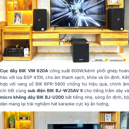
Cục đẩy BIK VM 620A
công suất 600W/kênh phối ghép hoà
hảo với loa BSP 410II, cho âm thanh sạch, khỏe và ổn định. Kết
hợp với vang số BIK BPR-5800 chống hú hiệu quả, chỉnh âm
chi tiết cùng
sub điện BIK BJ-W25AV II
cho tiếng trầm dày và
micro không dây BIK BJ-U200
bắt tiếng nhẹ, sóng ổn định, b
dàn mang lại trải nghiệm hát karaoke cực kỳ ấn tượng.