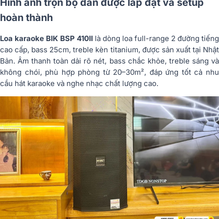
Hình ảnh trọn bộ dàn được lắp đặt và setup
hoàn thành
Loa karaoke BIK BSP 410II
là dòng loa full-range 2 đường tiếng
cao cấp, bass 25cm, treble kèn titanium, được sản xuất tại Nhật
Bản. Âm thanh toàn dải rõ nét, bass chắc khỏe, treble sáng và
không chói, phù hợp phòng từ 20–30m², đáp ứng tốt cả nhu
cầu hát karaoke và nghe nhạc chất lượng cao.