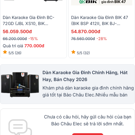
Dàn Karaoke Gia Đình BC-
Dàn Karaoke Gia Đình BIK 47
72GD (JBL XS10, BIK
(BIK BSP 412II, BIK BJ-
VM620A, BIK BPR-5800, BIK
W88PLUS, BIK VM830A, BIK
56.059.500đ
54.870.000đ
BJ-W25AV II,BIK BJ-U200)
BPR-5800, BIK BJ-U500II)
66.200.000đ
-15%
76.560.000đ
-28%
Quà trị giá
770.000đ
5/5
(26)
5/5
(32)
Dàn Karaoke Gia Đình Chính Hãng, Hát
Hay, Bán Chạy 2026
Khám phá dàn karaoke gia đình chính hãng
giá tốt tại Bảo Châu Elec.Nhiều mẫu bán
chạy từ JBL, BIK, RCF, Denon, Alto,
dBTechnologies, Philips Cao
Cấp.1900.0255
Chưa có câu hỏi, hãy gửi câu hỏi của bạn
Bảo Châu Elec sẽ trả lời sớm nhất.