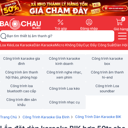
0
Trả góp
Đăng nhập
Giỏ hàng
Bạn tìm thiết bị âm thanh gì?
Loa Kéo
Loa Karaoke
Dàn Karaoke
Micro Không Dây
Cục Đẩy Công Suất
Dàn Hội
Công trình karaoke gia
Công trình karaoke
Công trình karaoke
đình
kinh doanh
box
Công trình âm thanh
Công trình nghe nhạc,
Công trình âm thanh
hội thảo, phòng họp
xem phim
hi-end
Công trình loa
Công trình Loa
Công trình Loa kéo
bluetooth cao cấp
soundbar
Công trình đèn sân
Công trình nhạc cụ
khấu
›
›
Công Trình Dàn Karaoke BIK
Trang Chủ
Công Trình Karaoke Gia Đình