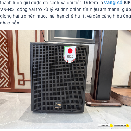
vang số
thanh luôn giữ được độ sạch và chi tiết. Đi kèm là
BI
VK-R51
đóng vai trò xử lý và tinh chỉnh tín hiệu âm thanh, giúp
giọng hát trở nên mượt mà, hạn chế hú rít và cân bằng hiệu ứng
nhạc nền.