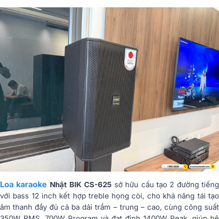
Loa karaoke
Nhật BIK CS-625
sở hữu cấu tạo 2 đường tiến
với bass 12 inch kết hợp treble họng còi, cho khả năng tái tạo
âm thanh đầy đủ cả ba dải trầm – trung – cao, cùng công suất
350W RMS, 700W Program và đạt đỉnh 1400W Peak, giúp hệ