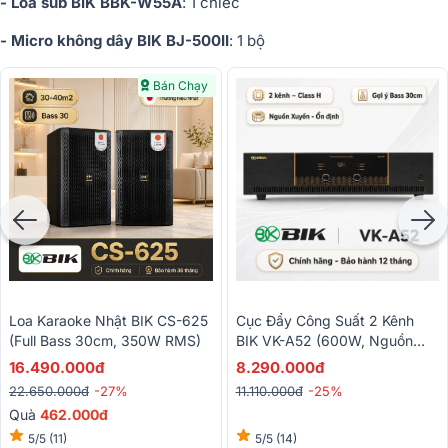
- Loa sub BIK BBK-W55A
: 1 chiếc
- Micro không dây BIK BJ-500II
: 1 bộ
Bán Chạy
Cục Đẩy Công Suất 2 Kênh
Loa Karaoke Nhật BIK CS-625
BIK VK-A52 (600W, Nguồn
(Full Bass 30cm, 350W RMS)
Xuyến, Mạch Class H)
8.290.000đ
16.490.000đ
11.110.000đ
-25%
22.650.000đ
-27%
Quà
462.000đ
5/5
(14)
5/5
(11)