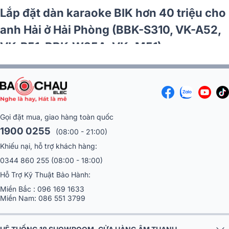
cho anh
Lắp đặt dàn karaoke BIK hơn 40 t
IK VK-
anh Hải ở Hải Phòng (BBK-S310, 
IK BJ-
VK-R51, BBK-W25A, VK- M51)
Gọi đặt mua, giao hàng toàn quốc
1900 0255
(08:00 - 21:00)
Khiếu nại, hỗ trợ khách hàng:
0344 860 255
(08:00 - 18:00)
Hỗ Trợ Kỹ Thuật Bảo Hành:
Miền Bắc :
096 169 1633
Miền Nam:
086 551 3799