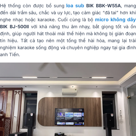
loa sub
Hệ thống còn được bổ sung
BIK BBK-W55A
, man
đến dải trầm sâu, chắc và uy lực, tạo cảm giác “đã tai” hơn khi
micro không dây
nghe nhạc hoặc karaoke. Cuối cùng là bộ
BIK BJ-500II
với khả năng thu âm nhạy, bắt giọng tốt và ổ
định, giúp người hát thoải mái thể hiện mà không bị gián đoạn
tín hiệu. Tất cả tạo nên một tổng thể hài hòa, mang lại trải
nghiệm karaoke sống động và chuyên nghiệp ngay tại gia đình
anh Tiến.