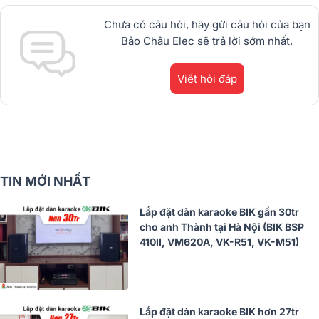
dBTechnologies, Philips Cao
Cấp.1900.0255
Chưa có câu hỏi, hãy gửi câu hỏi của bạn
Bảo Châu Elec sẽ trả lời sớm nhất.
Viết hỏi đáp
TIN MỚI NHẤT
Lắp đặt dàn karaoke BIK gần 30tr
cho anh Thành tại Hà Nội (BIK BSP
410II, VM620A, VK-R51, VK-M51)
Lắp đặt dàn karaoke BIK hơn 27tr