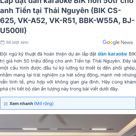
Lắp đặt dàn karaoke BIK hơn 50tr cho
anh Tiến tại Thái Nguyên (BIK CS-
625, VK-A52, VK-R51, BBK-W55A, BJ-
U500II)
56 lượt xem
dàn karaoke
Đội ngũ kỹ thuật đã hoàn thiện dự án lắp đặt
BI
trị giá hơn 50 triệu đồng cho anh Tiến tại Thái Nguyên. Đây là
một cấu hình được đầu tư kỹ lưỡng từ thiết bị đến phối ghép,
nhằm mang lại trải nghiệm ca hát sống động, mạnh mẽ nhưng
vẫn tinh tế, phù hợp với không gian gia đình. Hãy cùng khám
phá chi tiết bộ dàn ấn tượng này trong bài viết dưới đây.
Xem nhanh
(Mở rộng)