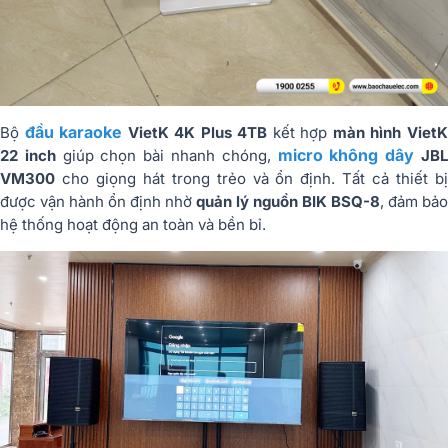
đầu karaoke
Bộ
VietK 4K Plus 4TB
kết hợp
màn hình Viet
micro không dây
22 inch
giúp chọn bài nhanh chóng,
JB
VM300
cho giọng hát trong trẻo và ổn định. Tất cả thiết bị
được vận hành ổn định nhờ
quản lý nguồn BIK BSQ-8
, đảm bảo
hệ thống hoạt động an toàn và bền bỉ.