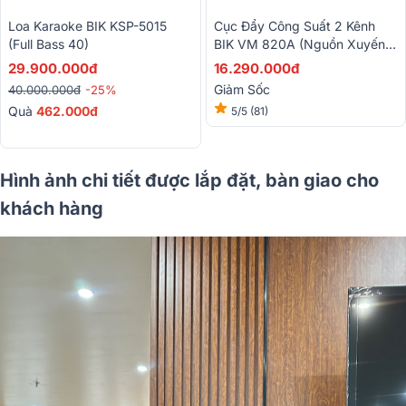
Loa Karaoke BIK KSP-5015
Cục Đẩy Công Suất 2 Kênh
(Full Bass 40)
BIK VM 820A (Nguồn Xuyến,
Class H, 800W)
29.900.000đ
16.290.000đ
Giảm Sốc
40.000.000đ
-25%
Quà
462.000đ
5/5
(81)
Hình ảnh chi tiết được lắp đặt, bàn giao cho
khách hàng