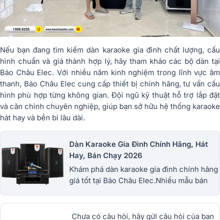
Nếu bạn đang tìm kiếm dàn karaoke gia đình chất lượng, cấu
hình chuẩn và giá thành hợp lý, hãy tham khảo các bộ dàn tại
Bảo Châu Elec
. Với nhiều năm kinh nghiệm trong lĩnh vực â
thanh, Bảo Châu Elec cung cấp thiết bị chính hãng, tư vấn cấu
hình phù hợp từng không gian. Đội ngũ kỹ thuật hỗ trợ lắp đặt
và căn chỉnh chuyên nghiệp, giúp bạn sở hữu hệ thống karaoke
hát hay và bền bỉ lâu dài.
Dàn Karaoke Gia Đình Chính Hãng, Hát
Hay, Bán Chạy 2026
Khám phá dàn karaoke gia đình chính hãng
giá tốt tại Bảo Châu Elec.Nhiều mẫu bán
chạy từ JBL, BIK, RCF, Denon, Alto,
dBTechnologies, Philips Cao
Cấp.1900.0255
Chưa có câu hỏi, hãy gửi câu hỏi của bạn