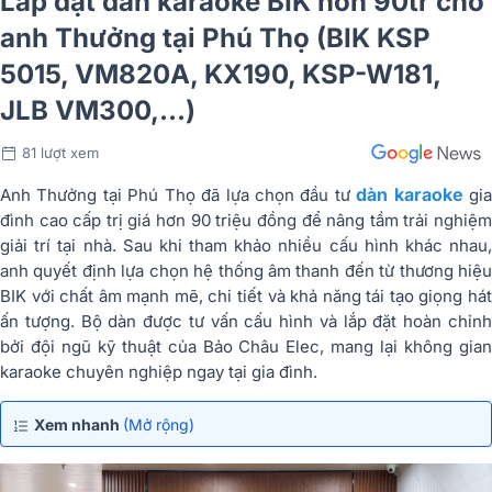
Lắp đặt dàn karaoke BIK hơn 90tr cho
anh Thưởng tại Phú Thọ (BIK KSP
5015, VM820A, KX190, KSP-W181,
JLB VM300,…)
81 lượt xem
dàn karaoke
Anh Thưởng tại Phú Thọ đã lựa chọn đầu tư
gi
đình cao cấp trị giá hơn 90 triệu đồng để nâng tầm trải nghiệm
giải trí tại nhà. Sau khi tham khảo nhiều cấu hình khác nhau,
anh quyết định lựa chọn hệ thống âm thanh đến từ thương hiệu
BIK
với chất âm mạnh mẽ, chi tiết và khả năng tái tạo giọng hát
ấn tượng. Bộ dàn được tư vấn cấu hình và lắp đặt hoàn chỉnh
bởi đội ngũ kỹ thuật của
Bảo Châu Elec
, mang lại không gia
karaoke chuyên nghiệp ngay tại gia đình.
Xem nhanh
(Mở rộng)