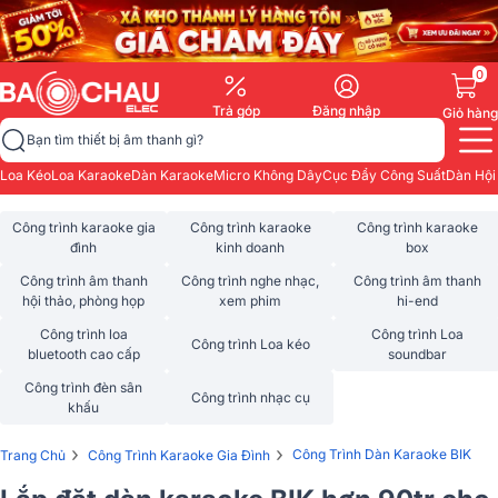
0
Trả góp
Đăng nhập
Giỏ hàng
Bạn tìm thiết bị âm thanh gì?
Loa Kéo
Loa Karaoke
Dàn Karaoke
Micro Không Dây
Cục Đẩy Công Suất
Dàn Hội
Công trình karaoke gia
Công trình karaoke
Công trình karaoke
đình
kinh doanh
box
Công trình âm thanh
Công trình nghe nhạc,
Công trình âm thanh
hội thảo, phòng họp
xem phim
hi-end
Công trình loa
Công trình Loa
Công trình Loa kéo
bluetooth cao cấp
soundbar
Công trình đèn sân
Công trình nhạc cụ
khấu
›
›
Công Trình Dàn Karaoke BIK
Trang Chủ
Công Trình Karaoke Gia Đình