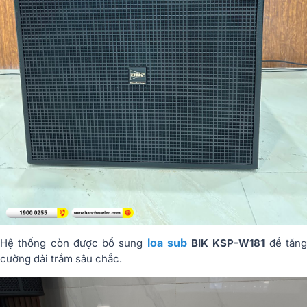
loa sub
Hệ thống còn được bổ sung
BIK KSP-W181
để tăn
cường dải trầm sâu chắc.