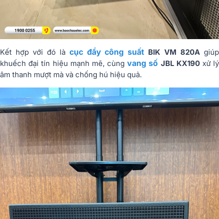
cục đẩy công suất
Kết hợp với đó là
BIK VM 820A
giú
vang số
khuếch đại tín hiệu mạnh mẽ, cùng
JBL KX190
xử l
âm thanh mượt mà và chống hú hiệu quả.