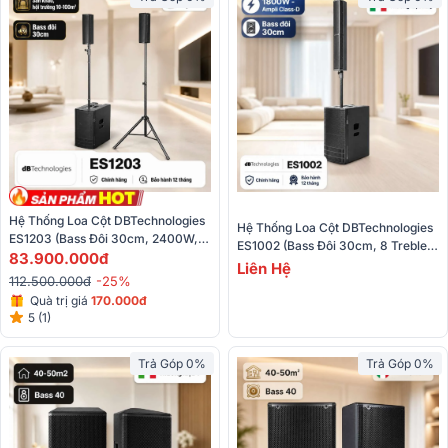
Hệ Thống Loa Cột DBTechnologies 
Hệ Thống Loa Cột DBTechnologies 
ES1203 (Bass Đôi 30cm, 2400W, 
ES1002 (Bass Đôi 30cm, 8 Treble, 
132dB, Digipro G4, Loa Column)
83.900.000đ
1800W, 130.7dB, Loa Column)
Liên Hệ
112.500.000đ
-25%
Quà trị giá
170
.000đ
5 (1)
Trả Góp 0%
Trả Góp 0%