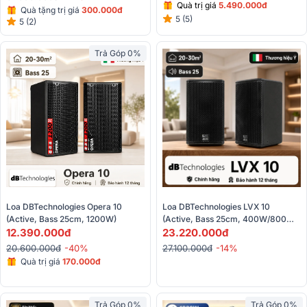
Quà trị giá
5.490.000đ
Quà tặng trị giá
300.000đ
5 (5)
5 (2)
Liên hệ để có giá tốt
Trả Góp 0%
Loa DBTechnologies LVX 10 
Loa DBTechnologies Opera 10 
(Active, Bass 25cm, 400W/800W, 
(Active, Bass 25cm, 1200W)
125dB)
23.220.000đ
12.390.000đ
27.100.000đ
-14%
20.600.000đ
-40%
Quà trị giá
170.000đ
Trả Góp 0%
Trả Góp 0%