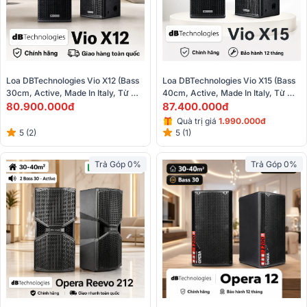
Loa DBTechnologies Vio X12 (Bass 
Loa DBTechnologies Vio X15 (Bass 
30cm, Active, Made In Italy, Từ 
40cm, Active, Made In Italy, Từ 
Neo)
80.900.000đ
Neo)
87.400.000đ
Quà trị giá
1.99
0.000đ
5 (2)
5 (1)
Trả Góp 0%
Trả Góp 0%