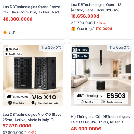
Loa DBTechnologies Opera 12 
Loa DBTechnologies Opera Reevo 
(Active, Bass 30cm, 1200W)
212 (Bass Đôi 30cm, Active, Made 
18.656.000đ
In Italy, Từ Neo) 
48.300.000đ
22.300.000đ
-16%
Quà trị giá
170.000đ
5 (11)
Trả Góp 0%
Trả Góp 0%
Loa DBTechnologies Vio X10 (Bass 
Hệ Thống Loa Cột DBTechnologies 
25cm, Active, Made In Italy, Từ 
ES503 (1000W, 121dB, Mixer 3 
Neo)
57.870.000đ
Kênh, Bluetooth)
48.600.000đ
67.600.000đ
-14%