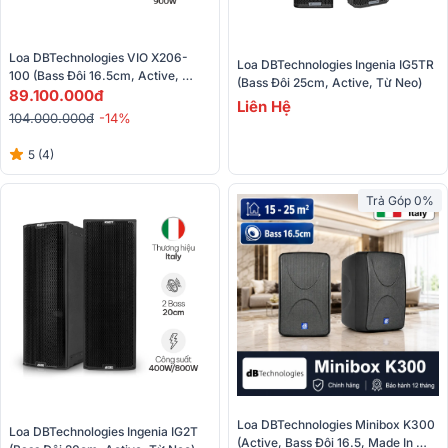
Loa DBTechnologies VIO X206-
Loa DBTechnologies Ingenia IG5TR 
100 (Bass Đôi 16.5cm, Active, 
(Bass Đôi 25cm, Active, Từ Neo)
Made In Italy, 100x15°, Từ Neo)
89.100.000đ
Liên Hệ
104.000.000đ
-14%
5 (4)
Trả Góp 0%
Loa DBTechnologies Minibox K300 
Loa DBTechnologies Ingenia IG2T 
(Active, Bass Đôi 16.5, Made In 