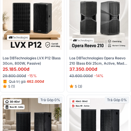
Loa DBTechnologies LVX P12 (Bass 
Loa DBTechnologies Opera Reevo 
30cm, 800W, Passive)
210 (Bass Đôi 25cm, Active, Made 
25.185.000đ
In Italy, Từ Neo)
37.350.000đ
29.800.000đ
-15%
43.600.000đ
-14%
Quà trị giá
462.000đ
5 (1)
5 (3)
Trả Góp 0%
Trả Góp 0%