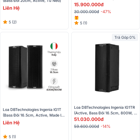
(Bass Đôi 20cm, Active, Từ Neo)
Italy)
15.900.000đ
Liên Hệ
30.000.000đ
-47%
5 (2)
5 (1)
Trả Góp 0%
Loa DBTechnologies Ingenia IG1TR 
Loa DBTechnologies Ingenia IG1T 
(Active, Bass Đôi 16.5cm, 800W, 
(Bass Đôi 16.5cm, Active, Made In 
128dB)
51.030.000đ
Thailand, Từ Neo)
Liên Hệ
59.600.000đ
-14%
5 (1)