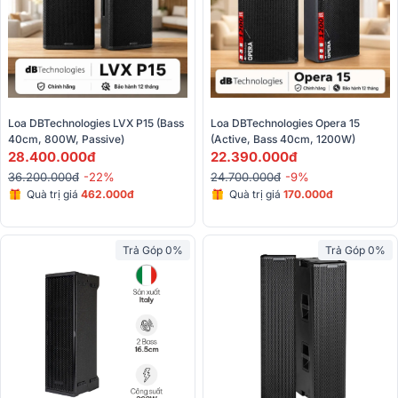
Loa DBTechnologies LVX P15 (Bass 
Loa DBTechnologies Opera 15 
40cm, 800W, Passive)
(Active, Bass 40cm, 1200W)
28.400.000đ
22.390.000đ
36.200.000đ
-22%
24.700.000đ
-9%
Quà trị giá
462.000đ
Quà trị giá
170.000đ
Trả Góp 0%
Trả Góp 0%