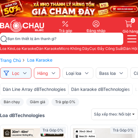
0
Trả góp
Đăng nhập
Giỏ hàng
Bạn tìm thiết bị âm thanh gì?
Loa Kéo
Loa Karaoke
Dàn Karaoke
Micro Không Dây
Cục Đẩy Công Suất
Dàn Hội
›
Loa Karaoke
Trang Chủ
Lọc
Hãng
Loại loa
Bass loa
C
Dàn Line Array dBTechnologies
Dàn karaoke dBTechnologies
L
Bán chạy
Giảm giá
Trả góp 0%
Sắp xếp theo:
Nổi bật
Loa dBTechnologies
Trả Góp 0%
Trả Góp 0%