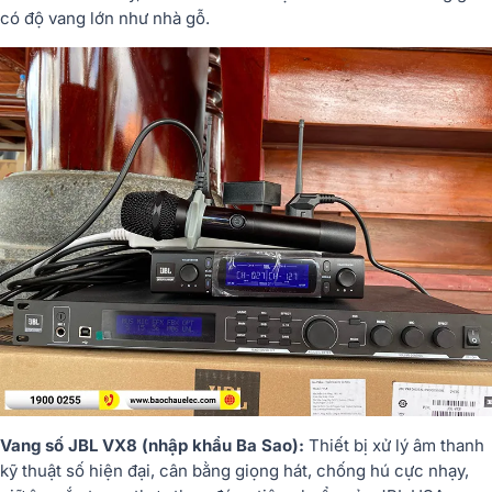
có độ vang lớn như nhà gỗ.
Vang số JBL VX8 (nhập khẩu Ba Sao):
Thiết bị xử lý âm thanh
kỹ thuật số hiện đại, cân bằng giọng hát, chống hú cực nhạy,