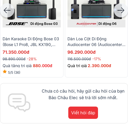
Dàn Karaoke Di Động Bose 03
Dàn Loa Cột Di Động
(Bose L1 Pro8, JBL KX190,
Audiocenter 06 (Audiocenter
Baiervires BS-790s)
L83 MK2 + L83S MK2,
71.350.000đ
96.290.000đ
Bksound KP500, Baiervires
98.890.000đ
-28%
116.500.000đ
-17%
BS-790S, BKSound M8)
Quà tặng trị giá
88
0
.000đ
Quà trị giá
2.390.000đ
5/5
(36)
Chưa có câu hỏi, hãy gửi câu hỏi của bạn
Bảo Châu Elec sẽ trả lời sớm nhất.
Viết hỏi đáp