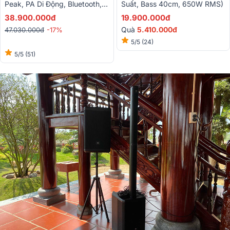
Peak, PA Di Động, Bluetooth,
Suất, Bass 40cm, 650W RMS)
Tích Hợp Mixer, Class D, DSP)
38.900.000đ
19.900.000đ
Quà
5.410.000đ
47.030.000đ
-17%
5/5
(24)
5/5
(51)