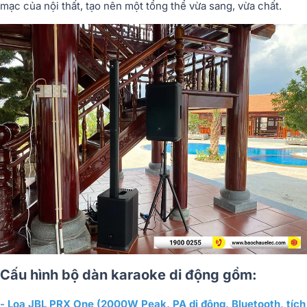
mạc của nội thất, tạo nên một tổng thể vừa sang, vừa chất.
Cấu hình bộ dàn karaoke di động gồm:
- Loa JBL PRX One (2000W Peak, PA di động, Bluetooth, tích