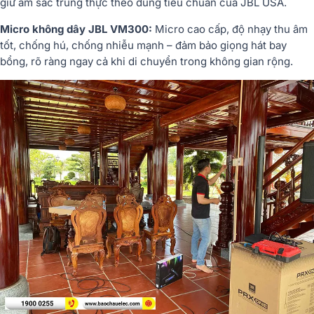
giữ âm sắc trung thực theo đúng tiêu chuẩn của JBL USA.
Micro không dây JBL VM300:
Micro cao cấp, độ nhạy thu âm
tốt, chống hú, chống nhiễu mạnh – đảm bảo giọng hát bay
bổng, rõ ràng ngay cả khi di chuyển trong không gian rộng.