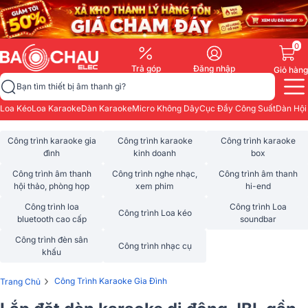
0
Trả góp
Đăng nhập
Giỏ hàng
Bạn tìm thiết bị âm thanh gì?
Loa Kéo
Loa Karaoke
Dàn Karaoke
Micro Không Dây
Cục Đẩy Công Suất
Dàn Hội
Công trình karaoke gia
Công trình karaoke
Công trình karaoke
đình
kinh doanh
box
Công trình âm thanh
Công trình nghe nhạc,
Công trình âm thanh
hội thảo, phòng họp
xem phim
hi-end
Công trình loa
Công trình Loa
Công trình Loa kéo
bluetooth cao cấp
soundbar
Công trình đèn sân
Công trình nhạc cụ
khấu
›
Công Trình Karaoke Gia Đình
Trang Chủ