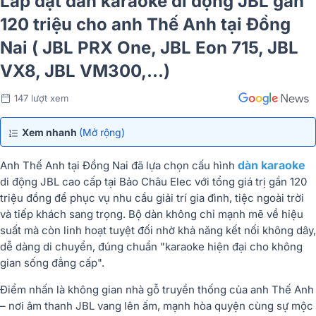
Lắp đặt dàn karaoke di động JBL gần
120 triệu cho anh Thế Anh tại Đồng
Nai ( JBL PRX One, JBL Eon 715, JBL
VX8, JBL VM300,...)
147 lượt xem
Xem nhanh
(Mở rộng)
dàn karaoke
Anh Thế Anh tại Đồng Nai đã lựa chọn cấu hình
di động JBL cao cấp tại Bảo Châu Elec với tổng giá trị gần 120
triệu đồng để phục vụ nhu cầu giải trí gia đình, tiệc ngoài trời
và tiếp khách sang trọng. Bộ dàn không chỉ mạnh mẽ về hiệu
suất mà còn linh hoạt tuyệt đối nhờ khả năng kết nối không dây,
dễ dàng di chuyển, đúng chuẩn "karaoke hiện đại cho không
gian sống đẳng cấp".
Điểm nhấn là không gian nhà gỗ truyền thống của anh Thế Anh
– nơi âm thanh JBL vang lên ấm, mạnh hòa quyện cùng sự mộc