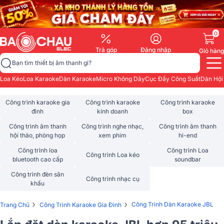
0
Trả góp
Đăng nhập
Giỏ hàng
Bạn tìm thiết bị âm thanh gì?
Loa Kéo
Loa Karaoke
Dàn Karaoke
Micro Không Dây
Cục Đẩy Công Suất
Dàn Hội
Công trình karaoke gia
Công trình karaoke
Công trình karaoke
đình
kinh doanh
box
Công trình âm thanh
Công trình nghe nhạc,
Công trình âm thanh
hội thảo, phòng họp
xem phim
hi-end
Công trình loa
Công trình Loa
Công trình Loa kéo
bluetooth cao cấp
soundbar
Công trình đèn sân
Công trình nhạc cụ
khấu
›
›
Công Trình Dàn Karaoke JBL
Trang Chủ
Công Trình Karaoke Gia Đình