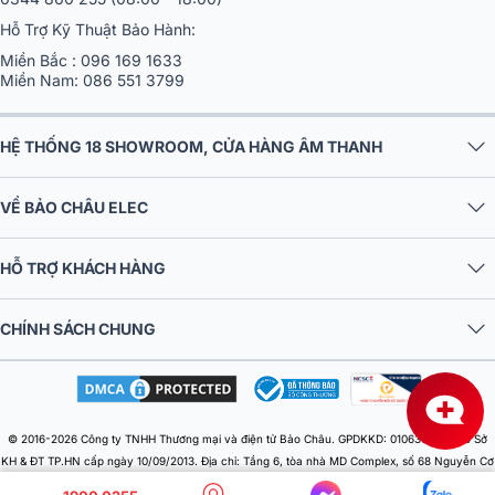
Hỗ Trợ Kỹ Thuật Bảo Hành:
Miền Bắc :
096 169 1633
Miền Nam:
086 551 3799
HỆ THỐNG 18 SHOWROOM, CỬA HÀNG ÂM THANH
VỀ BẢO CHÂU ELEC
HỖ TRỢ KHÁCH HÀNG
CHÍNH SÁCH CHUNG
© 2016-2026 Công ty TNHH Thương mại và điện tử Bảo Châu. GPDKKD: 0106303879 do Sở
KH & ĐT TP.HN cấp ngày 10/09/2013. Địa chỉ: Tầng 6, tòa nhà MD Complex, số 68 Nguyễn Cơ
Thạch, Phường Từ Liêm, Thành phố Hà Nội, Việt Nam. Điện thoại: 024 730 10 255. Email: