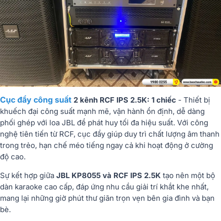
Cục đẩy công suất
2 kênh RCF IPS 2.5K: 1 chiếc
- Thiết bị
khuếch đại công suất mạnh mẽ, vận hành ổn định, dễ dàng
phối ghép với loa JBL để phát huy tối đa hiệu suất. Với công
nghệ tiên tiến từ RCF, cục đẩy giúp duy trì chất lượng âm thanh
trong trẻo, hạn chế méo tiếng ngay cả khi hoạt động ở cường
độ cao.
Sự kết hợp giữa
JBL KP8055 và RCF IPS 2.5K
tạo nên một bộ
dàn karaoke cao cấp, đáp ứng nhu cầu giải trí khắt khe nhất,
mang lại những giờ phút thư giãn trọn vẹn bên gia đình và bạn
bè.