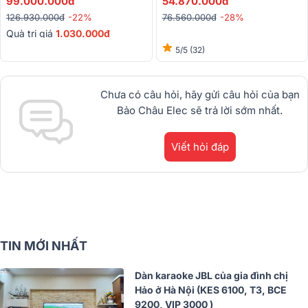
99.000.000đ
54.870.000đ
210, Sub 612, BPR-8600, BJ-
BPR-5800, BIK BJ-U500II)
126.930.000đ
-22%
76.560.000đ
-28%
U600, BKSound M8)
Quà trị giá
1.030.000đ
5/5
(32)
Chưa có câu hỏi, hãy gửi câu hỏi của bạn
Bảo Châu Elec sẽ trả lời sớm nhất.
Viết hỏi đáp
TIN MỚI NHẤT
Dàn karaoke JBL của gia đình chị
Hảo ở Hà Nội (KES 6100, T3, BCE
9200, VIP 3000 )