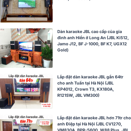
Dàn karaoke JBL cao cấp của gia
đình anh Hiển ở Long An (JBL Ki512,
Jamo J12, BF J-1000, BF K7, UGX12
Gold)
Lắp đặt dàn karaoke JBL gần 64tr
cho anh Tuấn tại Hà Nội (JBL
KP4012, Crown T3, KX180A,
R121SW, JBL VM300)
Lắp đặt dàn karaoke JBL hơn 71tr cho
anh Điệp tại Hà Nội (JBL CV1270,
VM830A, BPR-5600, W88 Plus, JBL