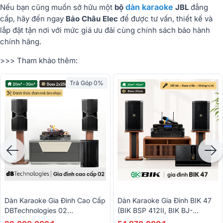
dàn karaoke
Nếu bạn cũng muốn sở hữu một
bộ
JBL
đẳng
cấp, hãy đến ngay
Bảo Châu Elec
để được tư vấn, thiết kế và
lắp đặt tận nơi với mức giá ưu đãi cùng chính sách bảo hành
chính hãng.
>>> Tham khảo thêm:
Trả Góp 0%
Dàn Karaoke Gia Đình Cao Cấp
Dàn Karaoke Gia Đình BIK 47
DBTechnologies 02
(BIK BSP 412II, BIK BJ-
(dBTechnologies Opera Reevo
W88PLUS, BIK VM830A, BIK