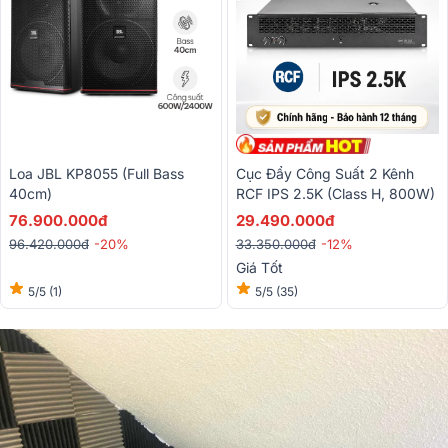
Loa JBL KP8055 (full Bass
Cục Đẩy Công Suất 2 Kênh
40cm)
RCF IPS 2.5K (Class H, 800W)
76.900.000đ
29.490.000đ
96.420.000đ
-20%
33.350.000đ
-12%
Giá Tốt
5/5
(1)
5/5
(35)