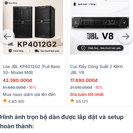
Loa JBL KP4012G2 (full Bass
Cục Đẩy Công Suất 2 Kênh
30- Model Mới)
JBL V8
43.590.000đ
17.690.000đ
51.640.000đ
-16%
21.010.000đ
-16%
Mua ngay giảm giá lên đến
Giá luôn tốt nhất
15%
4.9/5
(65)
5/5
(21)
Hình ảnh trọn bộ dàn được lắp đặt và setup
hoàn thành: