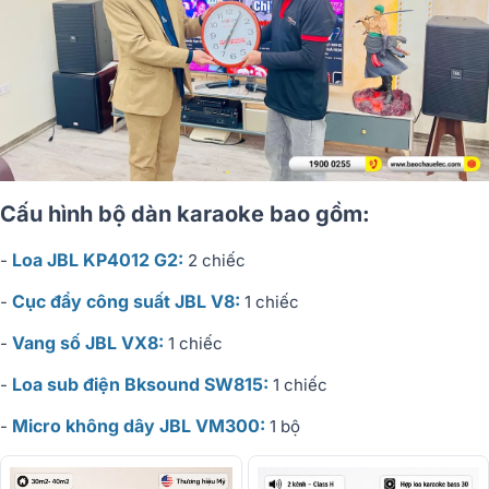
Cấu hình bộ dàn karaoke bao gồm:
Loa JBL KP4012 G2:
-
2 chiếc
Cục đẩy công suất JBL V8:
-
1 chiếc
Vang số JBL VX8:
-
1 chiếc
Loa sub điện Bksound SW815:
-
1 chiếc
Micro không dây JBL VM300:
-
1 bộ