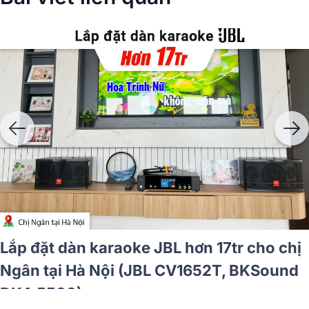
aoke JBL hơn 33tr cho
Lắp đặt dàn ka
 HCM (JBL Pasion 10,
anh Tài tại T
/70, Philips CSS3751/70,
DP-N1600, JBL
MKII...)