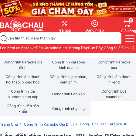
0
Trả góp
Đăng nhập
Giỏ hàng
Bạn tìm thiết bị âm thanh gì?
Loa Kéo
Loa Karaoke
Dàn Karaoke
Micro Không Dây
Cục Đẩy Công Suất
Dàn Hội
Công trình karaoke gia
Công trình karaoke
Công trình karaoke
đình
kinh doanh
box
Công trình âm thanh
Công trình nghe nhạc,
Công trình âm thanh
hội thảo, phòng họp
xem phim
hi-end
Công trình loa
Công trình Loa
Công trình Loa kéo
bluetooth cao cấp
soundbar
Công trình đèn sân
Công trình nhạc cụ
khấu
›
›
Công Trình Dàn Karaoke JBL
Trang Chủ
Công Trình Karaoke Gia Đình