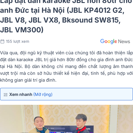
Lắp đặt dàn karaoke JBL hơn 80tr cho
anh Đức tại Hà Nội (JBL KP4012 G2,
JBL V8, JBL VX8, Bksound SW815,
JBL VM300)
155 lượt xem
Vừa qua, đội ngũ kỹ thuật viên của chúng tôi đã hoàn thiện lắp
đặt dàn karaoke JBL trị giá hơn 80tr đồng cho gia đình anh Đức
tại Hà Nội. Bộ dàn không chỉ mang đến chất lượng âm thanh
vượt trội mà còn sở hữu thiết kế hiện đại, tinh tế, phù hợp với
không gian giải trí gia đình.
Xem nhanh
(Mở rộng)