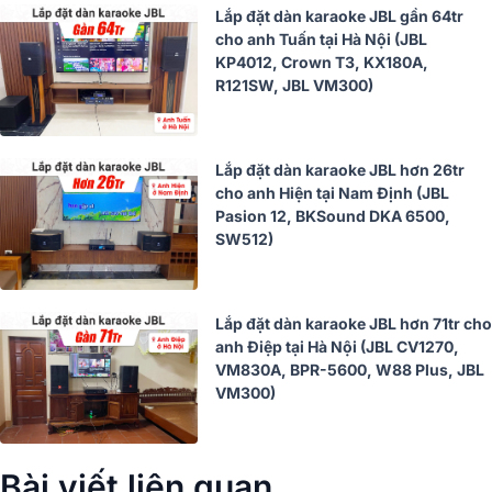
Lắp đặt dàn karaoke JBL gần 64tr
cho anh Tuấn tại Hà Nội (JBL
KP4012, Crown T3, KX180A,
R121SW, JBL VM300)
Lắp đặt dàn karaoke JBL hơn 26tr
cho anh Hiện tại Nam Định (JBL
Pasion 12, BKSound DKA 6500,
SW512)
Lắp đặt dàn karaoke JBL hơn 71tr cho
anh Điệp tại Hà Nội (JBL CV1270,
VM830A, BPR-5600, W88 Plus, JBL
VM300)
Bài viết liên quan