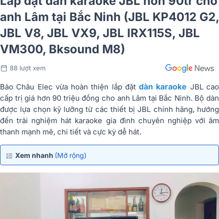
Lắp đặt dàn karaoke JBL hơn 90tr cho
anh Lâm tại Bắc Ninh (JBL KP4012 G2,
JBL V8, JBL VX9, JBL IRX115S, JBL
VM300, Bksound M8)
88 lượt xem
dàn karaoke
Bảo Châu Elec vừa hoàn thiện lắp đặt
JBL ca
cấp trị giá hơn 90 triệu đồng cho anh Lâm tại Bắc Ninh. Bộ dàn
được lựa chọn kỹ lưỡng từ các thiết bị JBL chính hãng, hướng
đến trải nghiệm hát karaoke gia đình chuyên nghiệp với âm
thanh mạnh mẽ, chi tiết và cực kỳ dễ hát.
Xem nhanh
(Mở rộng)