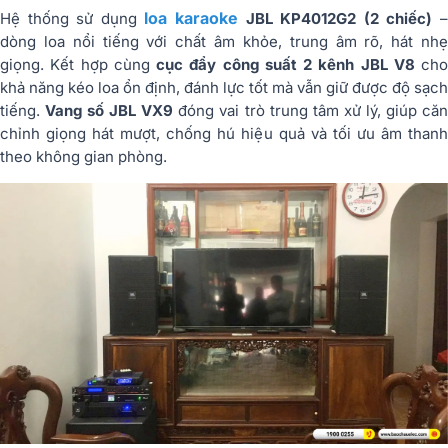
loa karaoke
Hệ thống sử dụng
JBL KP4012G2 (2 chiếc)
dòng loa nổi tiếng với chất âm khỏe, trung âm rõ, hát nhẹ
giọng. Kết hợp cùng
cục đẩy công suất 2 kênh JBL V8
cho
khả năng kéo loa ổn định, đánh lực tốt mà vẫn giữ được độ sạch
tiếng.
Vang số JBL VX9
đóng vai trò trung tâm xử lý, giúp că
chỉnh giọng hát mượt, chống hú hiệu quả và tối ưu âm thanh
theo không gian phòng.