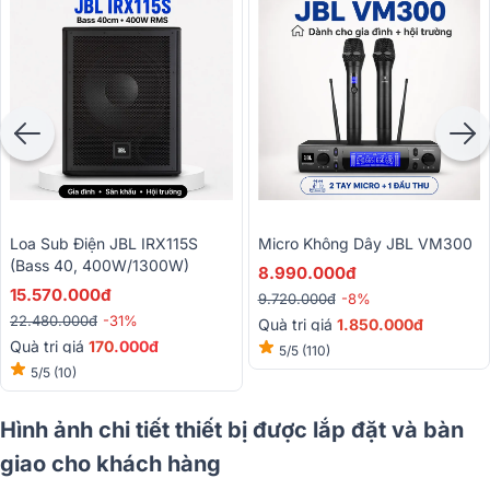
Loa Sub Điện JBL IRX115S
Micro Không Dây JBL VM300
(bass 40, 400W/1300W)
8.990.000đ
15.570.000đ
9.720.000đ
-8%
22.480.000đ
-31%
Quà trị giá
1.850.000đ
Quà trị giá
170
.000đ
5/5
(110)
5/5
(10)
Hình ảnh chi tiết thiết bị được lắp đặt và bàn
giao cho khách hàng