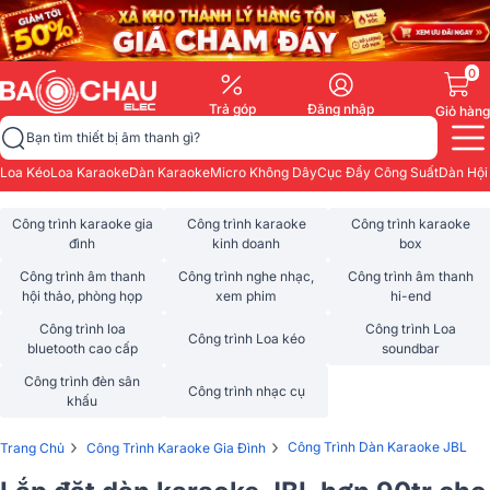
0
Trả góp
Đăng nhập
Giỏ hàng
Bạn tìm thiết bị âm thanh gì?
Loa Kéo
Loa Karaoke
Dàn Karaoke
Micro Không Dây
Cục Đẩy Công Suất
Dàn Hội
Công trình karaoke gia
Công trình karaoke
Công trình karaoke
đình
kinh doanh
box
Công trình âm thanh
Công trình nghe nhạc,
Công trình âm thanh
hội thảo, phòng họp
xem phim
hi-end
Công trình loa
Công trình Loa
Công trình Loa kéo
bluetooth cao cấp
soundbar
Công trình đèn sân
Công trình nhạc cụ
khấu
›
›
Công Trình Dàn Karaoke JBL
Trang Chủ
Công Trình Karaoke Gia Đình