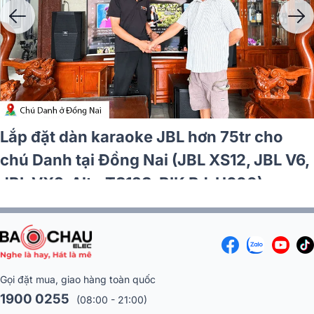
Lắp đặt dàn karaoke JBL hơn 75tr cho
chú Danh tại Đồng Nai (JBL XS12, JBL V6,
JBL VX9, Alto TS12S, BIK BJ-U600)
Gọi đặt mua, giao hàng toàn quốc
1900 0255
(08:00 - 21:00)