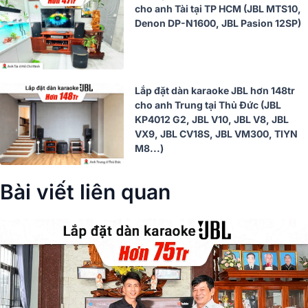
cho anh Tài tại TP HCM (JBL MTS10,
Denon DP-N1600, JBL Pasion 12SP)
Lắp đặt dàn karaoke JBL hơn 148tr
cho anh Trung tại Thủ Đức (JBL
KP4012 G2, JBL V10, JBL V8, JBL
VX9, JBL CV18S, JBL VM300, TIYN
M8...)
Bài viết liên quan