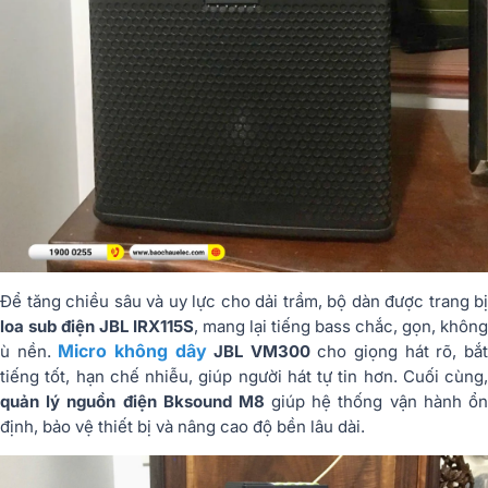
Để tăng chiều sâu và uy lực cho dải trầm, bộ dàn được trang bị
loa sub điện JBL IRX115S
, mang lại tiếng bass chắc, gọn, không
Micro không dây
ù nền.
JBL VM300
cho giọng hát rõ, bắ
tiếng tốt, hạn chế nhiễu, giúp người hát tự tin hơn. Cuối cùng,
quản lý nguồn điện Bksound M8
giúp hệ thống vận hành ổ
định, bảo vệ thiết bị và nâng cao độ bền lâu dài.