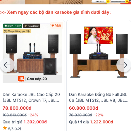
>> Xem ngay các bộ dàn karaoke gia đình dưới đây:
Mới
Dàn Karaoke JBL Cao Cấp 20
Dàn Karaoke Đồng Bộ Full JBL
(JBL MTS12, Crown T7, JBL
06 (JBL MTS12, JBL V8, JBL
VX9, JBL IRX115S, Baiervires
VX9, JBL VM300)
78.800.000đ
60.800.000đ
BS9800...)
103.810.000đ
-24%
78.030.000đ
-22%
Quà trị giá
1.392.000đ
Quà trị giá
1.222.000đ
5/5
(42)