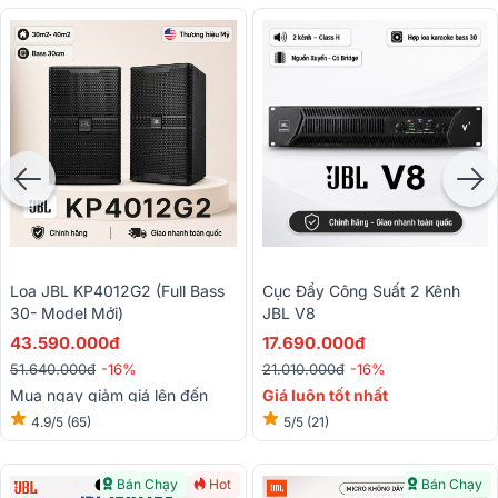
Loa JBL KP4012G2 (full Bass
Cục Đẩy Công Suất 2 Kênh
30- Model Mới)
JBL V8
43.590.000đ
17.690.000đ
51.640.000đ
-16%
21.010.000đ
-16%
Mua ngay giảm giá lên đến
Giá luôn tốt nhất
15%
4.9/5
(65)
5/5
(21)
Bán Chạy
Hot
Bán Chạy