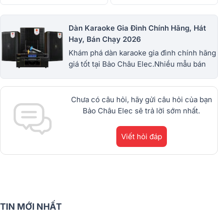
Dàn Karaoke Gia Đình Chính Hãng, Hát
Hay, Bán Chạy 2026
Khám phá dàn karaoke gia đình chính hãng
giá tốt tại Bảo Châu Elec.Nhiều mẫu bán
chạy từ JBL, BIK, RCF, Denon, Alto,
dBTechnologies, Philips Cao
Cấp.1900.0255
Chưa có câu hỏi, hãy gửi câu hỏi của bạn
Bảo Châu Elec sẽ trả lời sớm nhất.
Viết hỏi đáp
TIN MỚI NHẤT