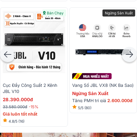
Bán Chạy
Ngừng Sản Xuất
Cục Đẩy Công Suất 2 Kênh
Vang Số JBL VX8 (NK Ba Sao)
JBL V10
Ngừng Sản Xuất
28.390.000đ
Tặng PMH trị giá
2.600.000đ
33.580.000đ
-15%
5/5
(80)
Giá luôn tốt nhất
4.8/5
(16)