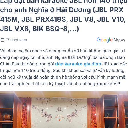
Lắp đặt dàn karaoke JBL hơn 140 triệu
cho anh Nghĩa ở Hải Dương (JBL PRX
415M, JBL PRX418S, JBL V8, JBL V10,
JBL VX8, BIK BSQ-8,...)
171 lượt xem
Với
đam
mê
âm
nhạc
và
mong
muốn
sở
hữu
không
gian
giải
trí
đẳng
cấp
ngay
tại
nhà,
anh
Nghĩa (
Hải
Dương)
đã
lựa
chọn
Bảo
dàn
karaoke gia đình
Châu
Elec
thi
công
trọn
gói
JBL
cao
cấp
trị
giá
hơn
140
triệu
đồng
.
Sau
khi
khảo
sát
và
tư
vấn
kỹ
lưỡng,
đội
ngũ
kỹ
thuật
đã
hoàn
thiện
hệ
thống
với
cấu
hình
mạnh
mẽ,
cho
trải
nghiệm
hát
cực
kỳ tuyệt vời
như
phòng
karaoke
VIP.