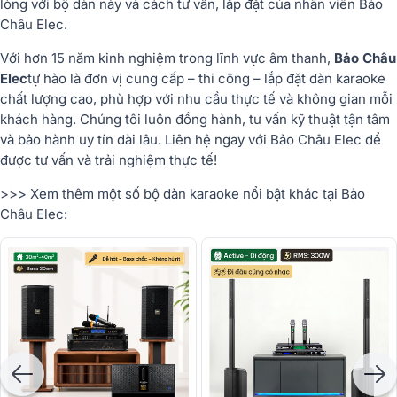
lòng với bộ dàn này và cách tư vấn, lắp đặt của nhân viên Bảo
Châu Elec.
Với
hơn
15
năm
kinh
nghiệm
trong
lĩnh
vực
âm
thanh,
Bảo
Châu
Elec
tự
hào
là
đơn
vị
cung
cấp –
thi
công –
lắp
đặt
dàn
karaoke
chất
lượng
cao,
phù
hợp
với
nhu
cầu
thực
tế
và
không
gian
mỗi
khách
hàng.
Chúng
tôi
luôn
đồng
hành,
tư
vấn
kỹ
thuật
tận
tâm
và
bảo
hành
uy
tín
dài
lâu.
Liên
hệ
ngay
với
Bảo
Châu
Elec
để
được
tư
vấn
và
trải
nghiệm
thực
tế!
>>> Xem thêm một số bộ dàn karaoke nổi bật khác tại Bảo
Châu Elec: