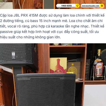
Cặp
loa
JBL
PRX
415M
được
sử
dụng
làm
loa
chính
với
thiết
kế
2
đường
tiếng,
củ
bass
15
inch
mạnh
mẽ.
Loa
cho
chất
âm
chi
tiết,
vocal
rõ
ràng,
phù
hợp
cả
karaoke
lẫn
nghe
nhạc.
Thiết
kế
passive
giúp
kết
hợp
linh
hoạt
với
cục
đẩy
công
suất,
tối
ưu
hiệu
suất
cho
những
không
gian
lớn.