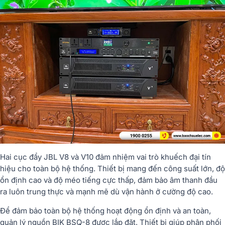
Hai
cục
đẩy
JBL
V8
và
V10
đảm
nhiệm
vai
trò
khuếch
đại
tín
hiệu
cho
toàn
bộ
hệ
thống.
Thiết
bị
mang
đến
công
suất
lớn,
độ
ổn
định
cao
và
độ
méo
tiếng
cực
thấp,
đảm
bảo
âm
thanh
đầu
ra
luôn
trung
thực
và
mạnh
mẽ
dù
vận
hành
ở
cường
độ
cao.
Để đảm bảo toàn bộ hệ thống hoạt động ổn định và an toàn,
quản lý nguồn BIK BSQ-8 được lắp đặt. Thiết bị giúp phân phối