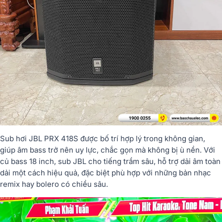
Sub
hơi JBL
PRX 418S
được
bố
trí
hợp
lý
trong
không
gian,
giúp
âm
bass
trở
nên
uy
lực,
chắc
gọn
mà
không
bị
ù
nền.
Với
củ
bass
18
inch,
sub
JBL
cho
tiếng
trầm
sâu,
hỗ
trợ
dải
âm
toàn
dải
một
cách
hiệu
quả,
đặc
biệt
phù
hợp
với
những
bản
nhạc
remix
hay
bolero
có
chiều
sâu.