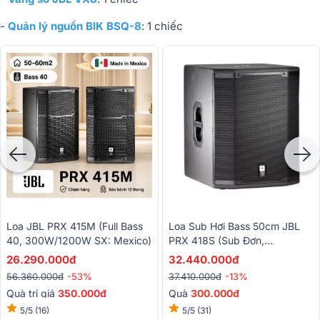
-
Quản lý nguồn BIK BSQ-8
: 1 chiếc
Loa JBL PRX 415M (full Bass
Loa Sub Hơi Bass 50cm JBL
40, 300W/1200W SX: Mexico)
PRX 418S (Sub Đơn,
800W/3200W, SX: Mexico)
26.290.000đ
32.440.000đ
56.360.000đ
-53%
37.410.000đ
-13%
Quà trị giá
350.000đ
Quà
300.000đ
5/5
(16)
5/5
(31)