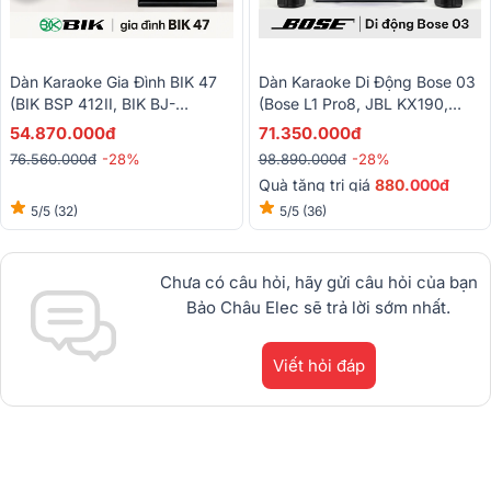
Dàn Karaoke Gia Đình BIK 47
Dàn Karaoke Di Động Bose 03
(BIK BSP 412II, BIK BJ-
(Bose L1 Pro8, JBL KX190,
W88PLUS, BIK VM830A, BIK
Baiervires BS-790s)
54.870.000đ
71.350.000đ
BPR-5800, BIK BJ-U500II)
76.560.000đ
-28%
98.890.000đ
-28%
Quà tặng trị giá
88
0
.000đ
5/5
(32)
5/5
(36)
Chưa có câu hỏi, hãy gửi câu hỏi của bạn
Bảo Châu Elec sẽ trả lời sớm nhất.
Viết hỏi đáp