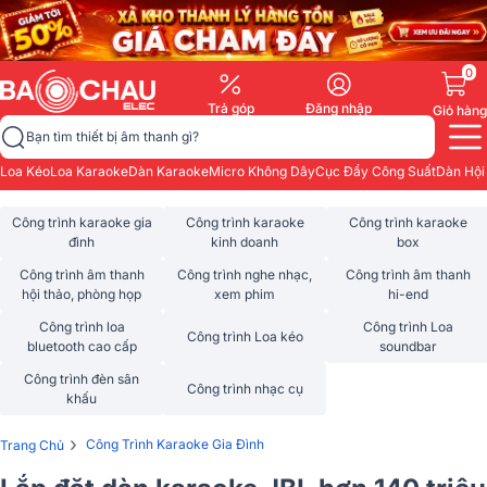
0
Trả góp
Đăng nhập
Giỏ hàng
Bạn tìm thiết bị âm thanh gì?
Loa Kéo
Loa Karaoke
Dàn Karaoke
Micro Không Dây
Cục Đẩy Công Suất
Dàn Hội
Công trình karaoke gia
Công trình karaoke
Công trình karaoke
đình
kinh doanh
box
Công trình âm thanh
Công trình nghe nhạc,
Công trình âm thanh
hội thảo, phòng họp
xem phim
hi-end
Công trình loa
Công trình Loa
Công trình Loa kéo
bluetooth cao cấp
soundbar
Công trình đèn sân
Công trình nhạc cụ
khấu
›
Công Trình Karaoke Gia Đình
Trang Chủ