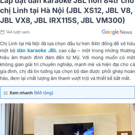
Lắp đặt dàn karaoke JBL hơn 84tr cho
chị Linh tại Hà Nội (JBL XS12, JBL V8,
JBL VX8, JBL IRX115S, JBL VM300)
144 lượt xem
Chị Linh tại Hà Nội đã lựa chọn đầu tư hơn 84tr đồng để sở hữu
dàn karaoke JBL
một bộ
cao cấp – một trong những thươn
hiệu âm thanh đình đám đến từ Mỹ. Với mong muốn có một
không gian giải trí chuyên nghiệp, mạnh mẽ và hiện đại cho cả
gia đình, chị đã tin tưởng lựa chọn bộ dàn được phối ghép hoàn
hảo, đem lại chất lượng âm thanh vượt trội và thiết kế bắt mắt.
Xem nhanh
(Mở rộng)