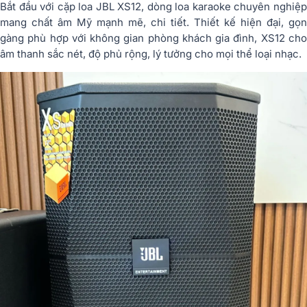
Bắt đầu với cặp loa JBL XS12, dòng loa karaoke chuyên nghiệp
mang chất âm Mỹ mạnh mẽ, chi tiết. Thiết kế hiện đại, gọn
gàng phù hợp với không gian phòng khách gia đình, XS12 cho
âm thanh sắc nét, độ phủ rộng, lý tưởng cho mọi thể loại nhạc.