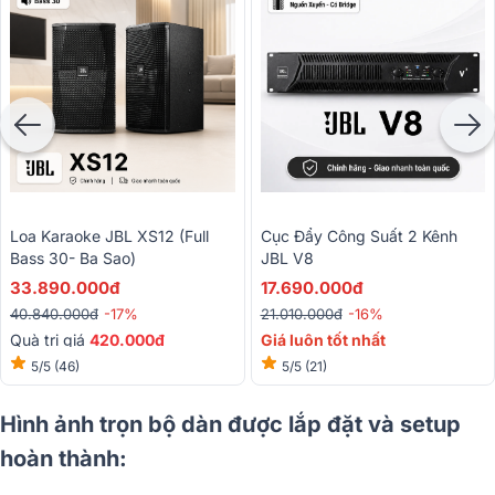
Loa Karaoke JBL XS12 (Full
Cục Đẩy Công Suất 2 Kênh
Bass 30- Ba Sao)
JBL V8
33.890.000đ
17.690.000đ
40.840.000đ
-17%
21.010.000đ
-16%
Quà trị giá
420.000đ
Giá luôn tốt nhất
5/5
(46)
5/5
(21)
Hình ảnh trọn bộ dàn được lắp đặt và setup
hoàn thành: