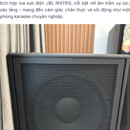
tích hợp loa sub điện JBL IRX115S, nổi bật với âm trầm uy lực,
sâu lắng – mang đến cảm giác chân thực và sôi động như một
phòng karaoke chuyên nghiệp.