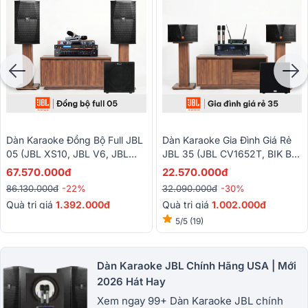
Dàn Karaoke Đồng Bộ Full JBL
Dàn Karaoke Gia Đình Giá Rẻ
05 (JBL XS10, JBL V6, JBL
JBL 35 (JBL CV1652T, BIK BJ-
VX9, Alto TX12S, BBS-S290D)
A88, BKSound SW212, BIK
67.570.000đ
22.570.000đ
U100II)
86.130.000đ
-22%
32.090.000đ
-30%
Quà trị giá
1.392.000đ
Quà trị giá
1.
002.000đ
5/5
(19)
Dàn Karaoke JBL Chính Hãng USA | Mới
2026 Hát Hay
Xem ngay 99+ Dàn Karaoke JBL chính