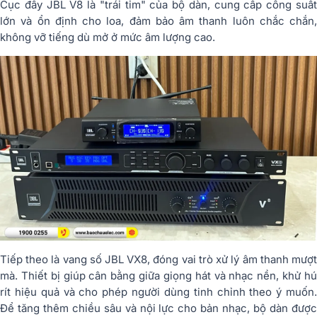
Cục đẩy JBL V8 là "trái tim" của bộ dàn, cung cấp công suất
lớn và ổn định cho loa, đảm bảo âm thanh luôn chắc chắn,
không vỡ tiếng dù mở ở mức âm lượng cao.
Tiếp theo là vang số JBL VX8, đóng vai trò xử lý âm thanh mượt
mà. Thiết bị giúp cân bằng giữa giọng hát và nhạc nền, khử hú
rít hiệu quả và cho phép người dùng tinh chỉnh theo ý muốn.
Để tăng thêm chiều sâu và nội lực cho bản nhạc, bộ dàn được