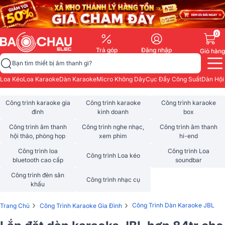
0
Trả góp
Đăng nhập
Giỏ hàng
Bạn tìm thiết bị âm thanh gì?
Loa Kéo
Loa Karaoke
Dàn Karaoke
Micro Không Dây
Cục Đẩy Công Suất
Dàn Hội
Công trình karaoke gia
Công trình karaoke
Công trình karaoke
đình
kinh doanh
box
Công trình âm thanh
Công trình nghe nhạc,
Công trình âm thanh
hội thảo, phòng họp
xem phim
hi-end
Công trình loa
Công trình Loa
Công trình Loa kéo
bluetooth cao cấp
soundbar
Công trình đèn sân
Công trình nhạc cụ
khấu
›
›
Công Trình Dàn Karaoke JBL
Trang Chủ
Công Trình Karaoke Gia Đình