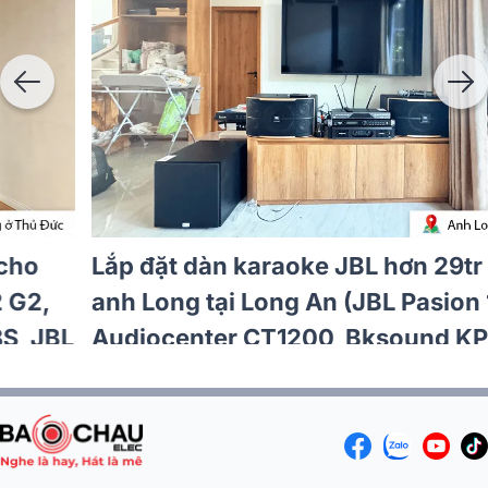
Lắp đặt dàn karaoke JBL hơn 33tr cho
anh Huân tại TP HCM (JBL Pasion 10,
Philips CSS5561/70, Philips CSS3751/70,
Bksound SW612 MKII...)