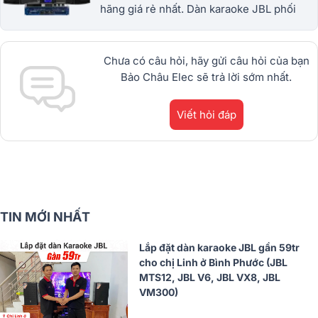
hãng giá rẻ nhất. Dàn karaoke JBL phối
ghép cực chuẩn. Uy tín ✓ Bảo hành tốt
nhất ✓ Mới nhất hiện nay. 1900.0255
Chưa có câu hỏi, hãy gửi câu hỏi của bạn
Bảo Châu Elec sẽ trả lời sớm nhất.
Viết hỏi đáp
TIN MỚI NHẤT
Lắp đặt dàn karaoke JBL gần 59tr
cho chị Linh ở Bình Phước (JBL
MTS12, JBL V6, JBL VX8, JBL
VM300)