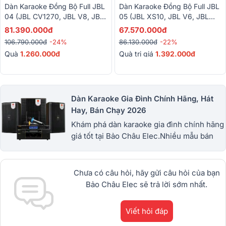
Dàn Karaoke Đồng Bộ Full JBL
Dàn Karaoke Đồng Bộ Full JBL
04 (JBL CV1270, JBL V8, JBL
05 (JBL XS10, JBL V6, JBL
VX9, JBL IRX115S, JBL
VX9, Alto TX12S, BBS-S290D)
81.390.000đ
67.570.000đ
VM300)
106.790.000đ
-24%
86.130.000đ
-22%
Quà
1.260.000đ
Quà trị giá
1.392.000đ
Dàn Karaoke Gia Đình Chính Hãng, Hát
Hay, Bán Chạy 2026
Khám phá dàn karaoke gia đình chính hãng
giá tốt tại Bảo Châu Elec.Nhiều mẫu bán
chạy từ JBL, BIK, RCF, Denon, Alto,
dBTechnologies, Philips Cao
Cấp.1900.0255
Chưa có câu hỏi, hãy gửi câu hỏi của bạn
Bảo Châu Elec sẽ trả lời sớm nhất.
Viết hỏi đáp