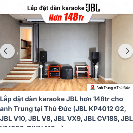
Lắp đặt dàn karaoke JBL hơn 148tr cho
anh Trung tại Thủ Đức (JBL KP4012 G2,
JBL V10, JBL V8, JBL VX9, JBL CV18S, JBL
VM300, TIYN M8...)