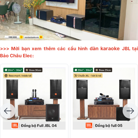
dàn karaoke
>>> Mời bạn xem thêm các cấu hình
JBL tạ
Bảo Châu Elec: