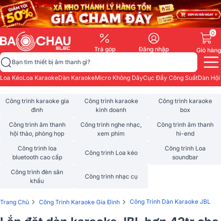
0
Trả góp
Đăng nhập
Giỏ hàng
Bạn tìm thiết bị âm thanh gì?
Loa Kéo
Loa Karaoke
Dàn Karaoke
Micro Không Dây
Cục Đẩy Công Suất
Dàn Hội
Công trình karaoke gia
Công trình karaoke
Công trình karaoke
đình
kinh doanh
box
Công trình âm thanh
Công trình nghe nhạc,
Công trình âm thanh
hội thảo, phòng họp
xem phim
hi-end
Công trình loa
Công trình Loa
Công trình Loa kéo
bluetooth cao cấp
soundbar
Công trình đèn sân
Công trình nhạc cụ
khấu
›
›
Công Trình Dàn Karaoke JBL
Trang Chủ
Công Trình Karaoke Gia Đình