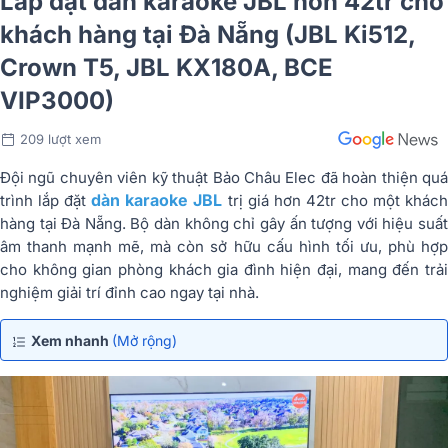
Lắp đặt dàn karaoke JBL hơn 42tr cho
khách hàng tại Đà Nẵng (JBL Ki512,
Crown T5, JBL KX180A, BCE
VIP3000)
209 lượt xem
Đội ngũ chuyên viên kỹ thuật Bảo Châu Elec đã hoàn thiện quá
dàn karaoke JBL
trình lắp đặt
trị giá hơn 42tr cho một khác
hàng tại Đà Nẵng. Bộ dàn không chỉ gây ấn tượng với hiệu suất
âm thanh mạnh mẽ, mà còn sở hữu cấu hình tối ưu, phù hợp
cho không gian phòng khách gia đình hiện đại, mang đến trải
nghiệm giải trí đỉnh cao ngay tại nhà.
Xem nhanh
(Mở rộng)