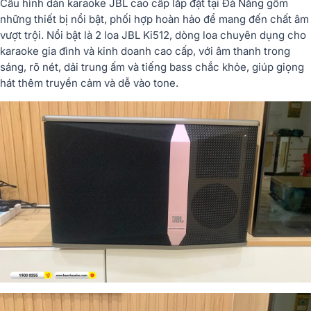
Cấu hình dàn karaoke JBL cao cấp lắp đặt tại Đà Nẵng gồm
những thiết bị nổi bật, phối hợp hoàn hảo để mang đến chất âm
vượt trội. Nổi bật là 2 loa JBL Ki512, dòng loa chuyên dụng cho
karaoke gia đình và kinh doanh cao cấp, với âm thanh trong
sáng, rõ nét, dải trung ấm và tiếng bass chắc khỏe, giúp giọng
hát thêm truyền cảm và dễ vào tone.