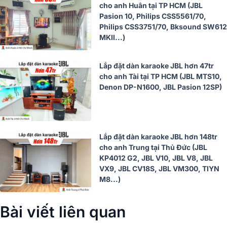
cho anh Huân tại TP HCM (JBL
Pasion 10, Philips CSS5561/70,
Philips CSS3751/70, Bksound SW612
MKII...)
Lắp đặt dàn karaoke JBL hơn 47tr
cho anh Tài tại TP HCM (JBL MTS10,
Denon DP-N1600, JBL Pasion 12SP)
Lắp đặt dàn karaoke JBL hơn 148tr
cho anh Trung tại Thủ Đức (JBL
KP4012 G2, JBL V10, JBL V8, JBL
VX9, JBL CV18S, JBL VM300, TIYN
M8...)
Bài viết liên quan