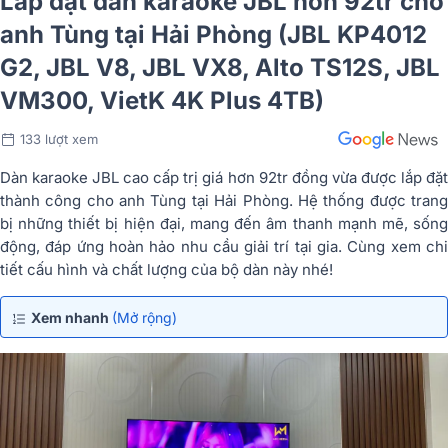
Lắp đặt dàn karaoke JBL hơn 92tr cho
anh Tùng tại Hải Phòng (JBL KP4012
G2, JBL V8, JBL VX8, Alto TS12S, JBL
VM300, VietK 4K Plus 4TB)
133 lượt xem
Dàn karaoke JBL cao cấp trị giá hơn 92tr đồng vừa được lắp đặt
thành công cho anh Tùng tại Hải Phòng. Hệ thống được trang
bị những thiết bị hiện đại, mang đến âm thanh mạnh mẽ, sống
động, đáp ứng hoàn hảo nhu cầu giải trí tại gia. Cùng xem chi
tiết cấu hình và chất lượng của bộ dàn này nhé!
Xem nhanh
(Mở rộng)