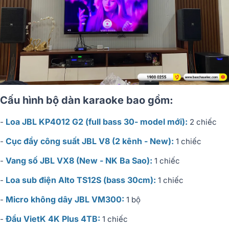
Cấu hình bộ dàn karaoke bao gồm:
Loa JBL KP4012 G2 (full bass 30- model mới):
-
2 chiếc
Cục đẩy công suất JBL V8 (2 kênh - New):
-
1 chiếc
Vang số JBL VX8 (New - NK Ba Sao):
-
1 chiếc
Loa sub điện Alto TS12S (bass 30cm):
-
1 chiếc
Micro không dây JBL VM300:
-
1 bộ
Đầu VietK 4K Plus 4TB:
-
1 chiếc