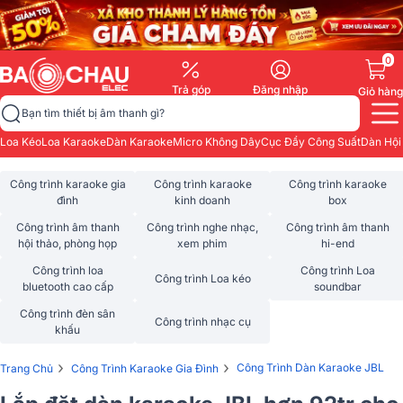
0
Trả góp
Đăng nhập
Giỏ hàng
Bạn tìm thiết bị âm thanh gì?
Loa Kéo
Loa Karaoke
Dàn Karaoke
Micro Không Dây
Cục Đẩy Công Suất
Dàn Hội
Công trình karaoke gia
Công trình karaoke
Công trình karaoke
đình
kinh doanh
box
Công trình âm thanh
Công trình nghe nhạc,
Công trình âm thanh
hội thảo, phòng họp
xem phim
hi-end
Công trình loa
Công trình Loa
Công trình Loa kéo
bluetooth cao cấp
soundbar
Công trình đèn sân
Công trình nhạc cụ
khấu
›
›
Công Trình Dàn Karaoke JBL
Trang Chủ
Công Trình Karaoke Gia Đình