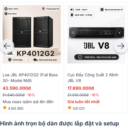
Loa JBL KP4012G2 (full Bass
Cục Đẩy Công Suất 2 Kênh
30- Model Mới)
JBL V8
43.590.000đ
17.690.000đ
51.640.000đ
-16%
21.010.000đ
-16%
Mua ngay giảm giá lên đến
Giá luôn tốt nhất
15%
4.9/5
(65)
5/5
(21)
Hình ảnh trọn bộ dàn được lắp đặt và setup