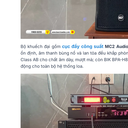
cục đẩy công suất
Bộ khuếch đại gồm
MC2 Audio
ổn định, âm thanh bùng nổ và lan tỏa đều khắp ph
Class AB cho chất âm dày, mượt mà; còn BIK BPA-H82 
động cho toàn bộ hệ thống loa.