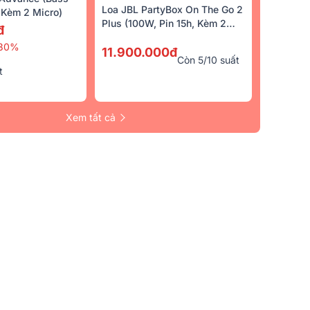
Loa JBL PartyBox On The Go 2
Kèm 2 Micro)
Plus (100W, Pin 15h, Kèm 2
đ
Micro)
30%
11.900.000đ
Còn 5/10 suất
t
Xem tất cả