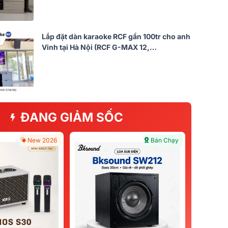
Lắp đặt dàn karaoke RCF gần 100tr cho anh
Vinh tại Hà Nội (RCF G-MAX 12,
Audiocenter CT3600, KX190, S3118A,…)
ĐANG GIẢM SỐC
New 2026
Bán Chạy