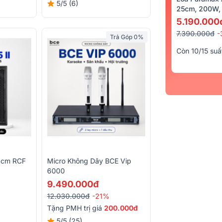
5/5
(6)
25cm, 200W, 
5.190.000
7.390.000đ
-
Trả Góp 0%
Còn 10/15 suấ
0cm RCF
Micro Không Dây BCE Vip
6000
X: Italy)
9.490.000đ
12.030.000đ
-21%
Tặng PMH trị giá
200.000đ
5/5
(25)