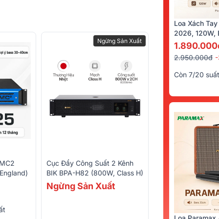
Loa Xách Tay
2026, 120W, B
Ngừng Sản Xuất
Kèm 2 Tay Mi
1.890.000
2.950.000đ
Còn 7/20 suấ
Cục Đẩy Công Suất 2 Kênh
 MC2
BIK BPA-H82 (800W, Class H)
 England)
Ngừng Sản Xuất
ất
Loa Paramax 