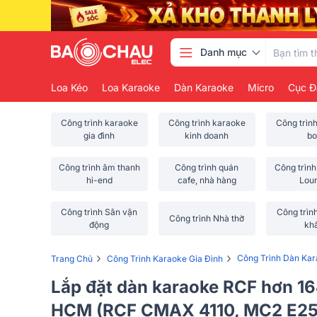
Danh mục
Loa Kéo
Loa Karaoke
Dàn Karaoke
Micro
Cục Đ
Công trình karaoke
Công trình karaoke
Công trìn
gia đình
kinh doanh
bo
Công trình âm thanh
Công trình quán
Công trình
hi-end
cafe, nhà hàng
Lou
Công trình Sân vận
Công trìn
Công trình Nhà thờ
động
kh
›
›
Công Trình Dàn Ka
Trang Chủ
Công Trình Karaoke Gia Đình
Lắp đặt dàn karaoke RCF hơn 16
HCM (RCF CMAX 4110, MC2 E25,