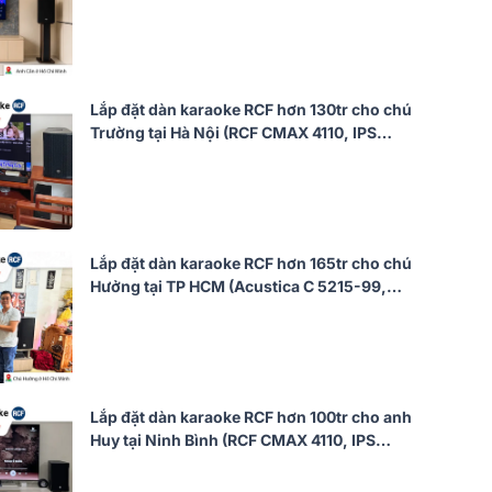
JBL KX190, Alto TS12S, JBL VM300)
Lắp đặt dàn karaoke RCF hơn 130tr cho chú
Trường tại Hà Nội (RCF CMAX 4110, IPS
1.5K, JBL VX9, 702AS MK3, VM300,…)
Lắp đặt dàn karaoke RCF hơn 165tr cho chú
Hưởng tại TP HCM (Acustica C 5215-99,
IPS 2.5K, AAP K9900II Luxury, RCF 705-AS
MK3, BS9800, TIYN M8)
Lắp đặt dàn karaoke RCF hơn 100tr cho anh
Huy tại Ninh Bình (RCF CMAX 4110, IPS
2.5K, JBL VX9, Pasion 12SP, BS-9800,…)