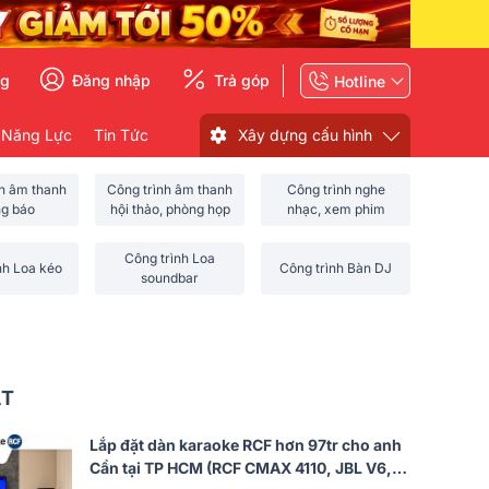
ng
Đăng nhập
Trả góp
Hotline
 Năng Lực
Tin Tức
Xây dựng cấu hình
nh âm thanh
Công trình âm thanh
Công trình nghe
ng báo
hội thảo, phòng họp
nhạc, xem phim
Công trình Loa
nh Loa kéo
Công trình Bàn DJ
soundbar
ẤT
Lắp đặt dàn karaoke RCF hơn 97tr cho anh
Cần tại TP HCM (RCF CMAX 4110, JBL V6,