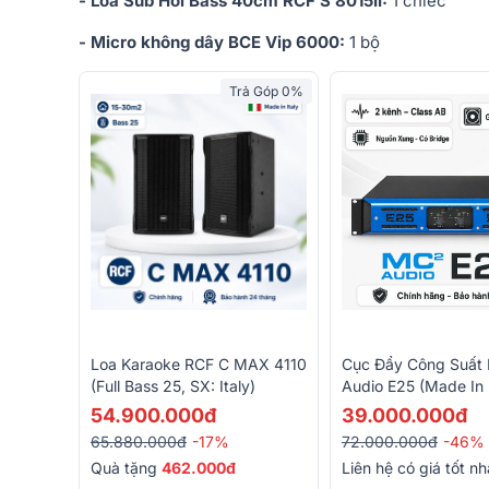
- Loa Sub Hơi Bass 40cm RCF S 8015II:
1 chiếc
- Micro không dây BCE Vip 6000:
1 bộ
Trả Góp 0%
Loa Karaoke RCF C MAX 4110
Cục Đẩy Công Suất
(full Bass 25, SX: Italy)
Audio E25 (Made In
54.900.000đ
39.000.000đ
65.880.000đ
-17%
72.000.000đ
-46%
Quà tặng
462.000đ
Liên hệ có giá tốt nh