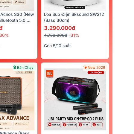
 Acnos S30 (New
Loa Sub Điện Bksound SW212
luetooth 5.0,
(bass 30cm)
cro)
đ
3.290.000đ
-36%
4.750.000đ
-31%
t
Còn 5/10 suất
Bán Chạy
New 2026
Advance (Bass