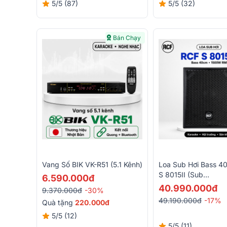
5/5
(87)
5/5
(32)
Bán Chạy
Vang Số BIK VK-R51 (5.1 Kênh)
Loa Sub Hơi Bass 4
S 8015II (Sub
6.590.000đ
Đơn,1500W/6000W, S
40.990.000đ
9.370.000đ
-30%
49.190.000đ
-17%
Quà tặng
220.000đ
5/5
(12)
5/5
(11)