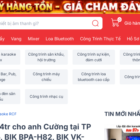
0
Giỏ hà
ẩy
Vang
Mixer
Loa Bluetooth
Công Trình Thực Tế
Hồ Sơ
h karaoke
Công trình sân khấu,
Công trình sự kiện,
Công trì
x
hội trường
đám cưới
thô
 Bar, Pub,
Công trình máy
Công trình loa
Công trì
nge
chiếu
bluetooth cao cấp
h đèn sân
Công trình nhạc cụ
ấu
TIN MỚI NH
raoke RCF
4tr cho anh Cường tại TP
 BIK BPA-H82, BIK VK-