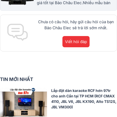
giá tốt tại Bảo Châu Elec.Nhiều mẫu bán
chạy từ JBL, BIK, RCF, Denon, Alto,
dBTechnologies, Philips Cao
Cấp.1900.0255
Chưa có câu hỏi, hãy gửi câu hỏi của bạn
Bảo Châu Elec sẽ trả lời sớm nhất.
Viết hỏi đáp
TIN MỚI NHẤT
Lắp đặt dàn karaoke RCF hơn 97tr
cho anh Cần tại TP HCM (RCF CMAX
4110, JBL V6, JBL KX190, Alto TS12S,
JBL VM300)