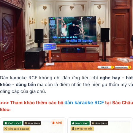
Dàn karaoke RCF không chỉ đáp ứng tiêu chí
nghe hay - hát
khỏe - dùng bền
mà còn là điểm nhấn thể hiện gu thẩm mỹ v
đẳng cấp của gia chủ.
dàn karaoke RCF
>>> Tham khảo thêm các bộ
tại Bảo Châ
Elec:
Mới