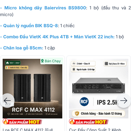
- Micro không dây Baiervires BS9800
: 1 bộ (đầu thu và 
micro)
- Quản lý nguồn BIK BSQ-8
: 1 chiếc
- Combo Đầu VietK 4K Plus 4TB + Màn VietK 22 inch:
1 bộ
- Chân loa gỗ 85cm:
1 cặp
Bán Chạy
Loa RCF C MAX 4112 (full
Cục Đẩy Công Suất 2 Kênh