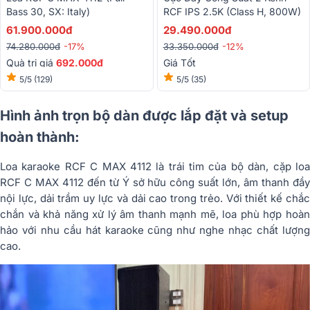
Bass 30, SX: Italy)
RCF IPS 2.5K (Class H, 800W)
61.900.000đ
29.490.000đ
74.280.000đ
-17%
33.350.000đ
-12%
Quà trị giá
692.000đ
Giá Tốt
5/5
(129)
5/5
(35)
Hình ảnh trọn bộ dàn được lắp đặt và setup
hoàn thành:
Loa karaoke RCF C MAX 4112 là trái tim của bộ dàn, cặp loa
RCF C MAX 4112 đến từ Ý sở hữu công suất lớn, âm thanh đầy
nội lực, dải trầm uy lực và dải cao trong trẻo. Với thiết kế chắc
chắn và khả năng xử lý âm thanh mạnh mẽ, loa phù hợp hoàn
hảo với nhu cầu hát karaoke cũng như nghe nhạc chất lượng
cao.