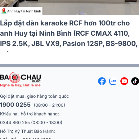
Lắp đặt dàn karaoke RCF hơn 97tr cho
anh Cần tại TP HCM (RCF CMAX 4110, JBL
V6, JBL KX190, Alto TS12S, JBL VM300)
Gọi đặt mua, giao hàng toàn quốc
1900 0255
(08:00 - 21:00)
Khiếu nại, hỗ trợ khách hàng:
0344 860 255
(08:00 - 18:00)
Hỗ Trợ Kỹ Thuật Bảo Hành:
Miền Bắc :
096 169 1633
Miền Nam:
086 551 3799