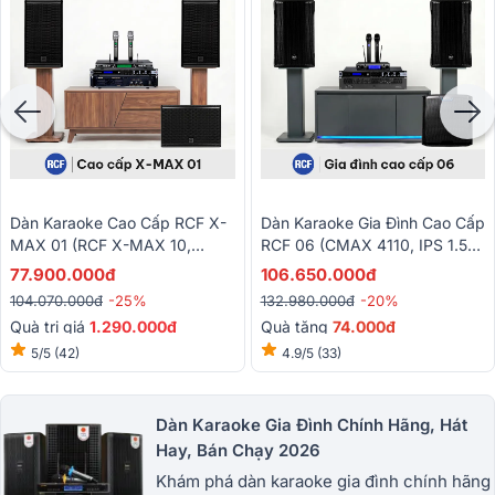
Dàn Karaoke Cao Cấp RCF X-
Dàn Karaoke Gia Đình Cao Cấp
MAX 01 (RCF X-MAX 10,
RCF 06 (CMAX 4110, IPS 1.5K,
VM630A, KX190, RCF S10,
KX190, Alto TS12S, VM300)
77.900.000đ
106.650.000đ
Baiervires BS-790s)
104.070.000đ
-25%
132.980.000đ
-20%
Quà trị giá
1.290.000đ
Quà tặng
74
.000đ
5/5
(42)
4.9/5
(33)
Dàn Karaoke Gia Đình Chính Hãng, Hát
Hay, Bán Chạy 2026
Khám phá dàn karaoke gia đình chính hãng