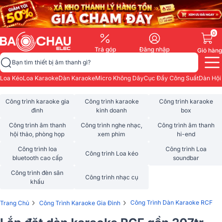
0
Trả góp
Đăng nhập
Giỏ hàng
Bạn tìm thiết bị âm thanh gì?
Loa Kéo
Loa Karaoke
Dàn Karaoke
Micro Không Dây
Cục Đẩy Công Suất
Dàn Hội
Công trình karaoke gia
Công trình karaoke
Công trình karaoke
đình
kinh doanh
box
Công trình âm thanh
Công trình nghe nhạc,
Công trình âm thanh
hội thảo, phòng họp
xem phim
hi-end
Công trình loa
Công trình Loa
Công trình Loa kéo
bluetooth cao cấp
soundbar
Công trình đèn sân
Công trình nhạc cụ
khấu
›
›
Công Trình Dàn Karaoke RCF
Trang Chủ
Công Trình Karaoke Gia Đình