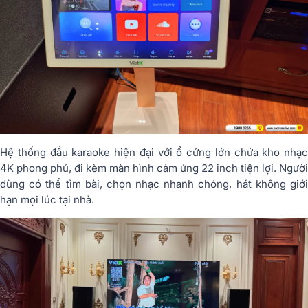
Hệ thống đầu karaoke hiện đại với ổ cứng lớn chứa kho nhạc
4K phong phú, đi kèm màn hình cảm ứng 22 inch tiện lợi. Người
dùng có thể tìm bài, chọn nhạc nhanh chóng, hát không giới
hạn mọi lúc tại nhà.