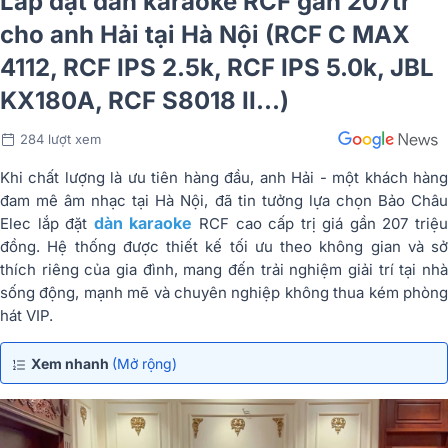
Lắp đặt dàn karaoke RCF gần 207tr
cho anh Hải tại Hà Nội (RCF C MAX
4112, RCF IPS 2.5k, RCF IPS 5.0k, JBL
KX180A, RCF S8018 II...)
284 lượt xem
Khi chất lượng là ưu tiên hàng đầu, anh Hải - một khách hàng
đam mê âm nhạc tại Hà Nội, đã tin tưởng lựa chọn Bảo Châu
dàn karaoke
Elec lắp đặt
RCF cao cấp trị giá gần 207 triệ
đồng. Hệ thống được thiết kế tối ưu theo không gian và sở
thích riêng của gia đình, mang đến trải nghiệm giải trí tại nhà
sống động, mạnh mẽ và chuyên nghiệp không thua kém phòng
hát VIP.
Xem nhanh
(Mở rộng)