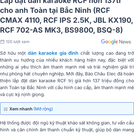
Lắp đặt dàn karaoke RCF hơn 137tr
cho anh Toàn tại Bắc Ninh (RCF
CMAX 4110, RCF IPS 2.5K, JBL KX190,
RCF 702-AS MK3, BS9800, BSQ-8)
120 lượt xem
dàn karaoke gia đình
Sở hữu một
chất lượng cao đang tr
thành xu hướng của nhiều khách hàng hiện nay, đặc biệt với
những ai yêu thích âm thanh mạnh mẽ và trải nghiệm giải trí
như phòng hát chuyên nghiệp. Mới đây, Bảo Châu Elec đã hoàn
thiện lắp đặt dàn karaoke RCF trị giá hơn 137 triệu đồng cho
anh Toàn tại Bắc Ninh với cấu hình cao cấp, âm thanh mạnh mẽ
và cực kỳ nịnh giọng.
Xem nhanh
(Mở rộng)
Hệ thống được đội ngũ kỹ thuật khảo sát không gian, tư vấn cấu
hình và căn chỉnh âm thanh chuẩn kỹ thuật, giúp bộ dàn mang