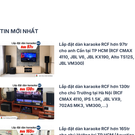
TIN MỚI NHẤT
Lắp đặt dàn karaoke RCF hơn 97tr
cho anh Cần tại TP HCM (RCF CMAX
4110, JBL V6, JBL KX190, Alto TS12S,
JBL VM300)
Lắp đặt dàn karaoke RCF hơn 130tr
cho chú Trường tại Hà Nội (RCF
CMAX 4110, IPS 1.5K, JBL VX9,
702AS MK3, VM300,…)
Lắp đặt dàn karaoke RCF hơn 165tr
cho chú Hưởng tại TP HCM (Acustica