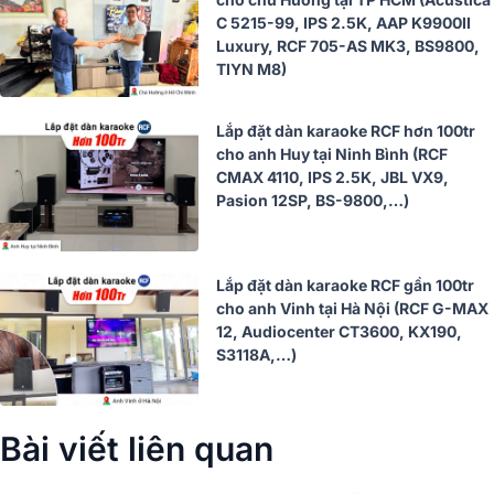
C 5215-99, IPS 2.5K, AAP K9900II
Luxury, RCF 705-AS MK3, BS9800,
TIYN M8)
Lắp đặt dàn karaoke RCF hơn 100tr
cho anh Huy tại Ninh Bình (RCF
CMAX 4110, IPS 2.5K, JBL VX9,
Pasion 12SP, BS-9800,…)
Lắp đặt dàn karaoke RCF gần 100tr
cho anh Vinh tại Hà Nội (RCF G-MAX
12, Audiocenter CT3600, KX190,
S3118A,…)
Bài viết liên quan