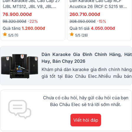
Dàn Karaoke JBL Cao Cấp 27
Dàn Karaoke Cao Cấp RCF
(JBL MTS12, JBL V8, JBL
Acustica 26 (RCF C 5215 W
KX190, JBL IRX115S, JBL
MK3, RCF QPS 10K, RCF S
76.900.000đ
260.710.000đ
VM300, BIK BSQ-8)
8018 II, JBL VX9...)
98.320.000đ
-22%
308.050.000đ
-15%
Quà tặng
1.260.000đ
Quà trị giá
4.050.000đ
5/5
(1)
5/5
(28)
Dàn Karaoke Gia Đình Chính Hãng, Hát
Hay, Bán Chạy 2026
Khám phá dàn karaoke gia đình chính hãng
giá tốt tại Bảo Châu Elec.Nhiều mẫu bán
chạy từ JBL, BIK, RCF, Denon, Alto,
dBTechnologies, Philips Cao
Cấp.1900.0255
Chưa có câu hỏi, hãy gửi câu hỏi của bạn
Bảo Châu Elec sẽ trả lời sớm nhất.
Viết hỏi đáp