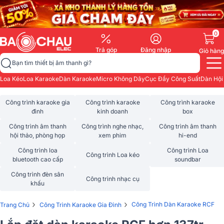
0
Trả góp
Đăng nhập
Giỏ hàng
Bạn tìm thiết bị âm thanh gì?
Loa Kéo
Loa Karaoke
Dàn Karaoke
Micro Không Dây
Cục Đẩy Công Suất
Dàn Hội
Công trình karaoke gia
Công trình karaoke
Công trình karaoke
đình
kinh doanh
box
Công trình âm thanh
Công trình nghe nhạc,
Công trình âm thanh
hội thảo, phòng họp
xem phim
hi-end
Công trình loa
Công trình Loa
Công trình Loa kéo
bluetooth cao cấp
soundbar
Công trình đèn sân
Công trình nhạc cụ
khấu
›
›
Công Trình Dàn Karaoke RCF
Trang Chủ
Công Trình Karaoke Gia Đình