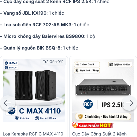
- Cục đẩy công suất 2 kênh RCF IPS 2.5K
: 1 chiếc
- Vang số JBL KX190
: 1 chiếc
- Loa sub điện RCF 702-AS MK3
: 1 chiếc
- Micro không dây Baiervires BS9800
: 1 bộ
- Quản lý nguồn BIK BSQ-8
: 1 chiếc
Trả Góp 0%
Loa Karaoke RCF C MAX 4110
Cục Đẩy Công Suất 2 Kênh