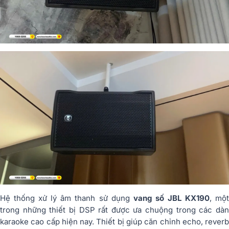
Hệ
thống
xử
lý
âm
thanh
sử
dụng
vang
số
JBL
KX190
,
mộ
trong
những
thiết
bị
DSP
rất
được
ưa
chuộng
trong
các
dà
karaoke
cao
cấp
hiện
nay.
Thiết
bị
giúp
căn
chỉnh
echo,
rever