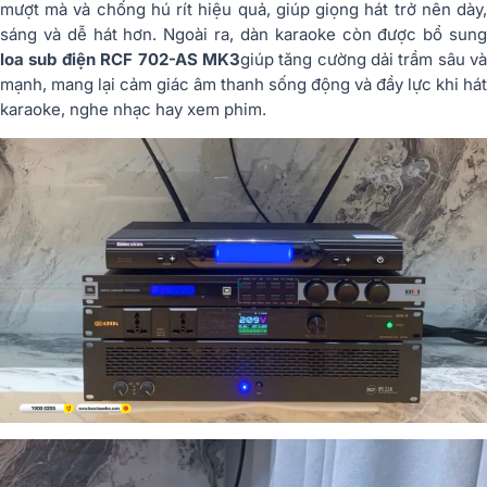
mượt
mà
và
chống
hú
rít
hiệu
quả,
giúp
giọng
hát
trở
nên
dày
sáng
và
dễ
hát
hơn.
Ngoài
ra,
dàn
karaoke
còn
được
bổ
sun
loa
sub
điện
RCF
702-
AS
MK3
giúp
tăng
cường
dải
trầm
sâu
v
mạnh,
mang
lại
cảm
giác
âm
thanh
sống
động
và
đầy
lực
khi
hát
karaoke,
nghe
nhạc
hay
xem
phim.