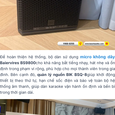
micro
không
dâ
Để
hoàn
thiện
hệ
thống,
bộ
dàn
sử
dụng
Baiervires
BS9800
cho
khả
năng
bắt
tiếng
nhạy,
hát
nhẹ
và
ổ
định
trong
phạm
vi
rộng,
phù
hợp
cho
mọi
thành
viên
trong
gi
đình.
Bên
cạnh
đó,
quản
lý
nguồn
BIK
BSQ-
8
giúp
khởi
độn
thiết
bị
theo
thứ
tự,
hạn
chế
sốc
điện
và
bảo
vệ
toàn
bộ
h
thống
âm
thanh,
giúp
dàn
karaoke
vận
hành
ổn
định
và
bền
b
trong
thời
gian
dài.