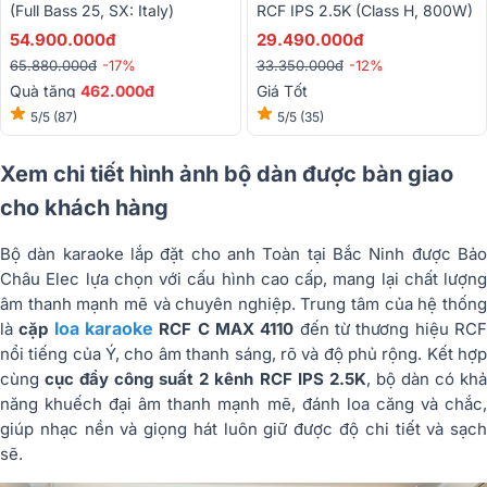
(full Bass 25, SX: Italy)
RCF IPS 2.5K (Class H, 800W)
54.900.000đ
29.490.000đ
65.880.000đ
-17%
33.350.000đ
-12%
Quà tặng
462.000đ
Giá Tốt
5/5
(87)
5/5
(35)
Xem chi tiết hình ảnh bộ dàn được bàn giao
cho khách hàng
Bộ
dàn
karaoke
lắp
đặt
cho
anh
Toàn
tại
Bắc
Ninh
được
Bả
Châu
Elec
lựa
chọn
với
cấu
hình
cao
cấp,
mang
lại
chất
lượng
âm
thanh
mạnh
mẽ
và
chuyên
nghiệp.
Trung
tâm
của
hệ
thốn
loa karaoke
là
cặp
RCF
C
MAX
4110
đến
từ
thương
hiệu
RC
nổi
tiếng
của
Ý,
cho
âm
thanh
sáng,
rõ
và
độ
phủ
rộng.
Kết
hợ
cùng
cục
đẩy
công
suất
2
kênh
RCF
IPS
2.5K
,
bộ
dàn
có
kh
năng
khuếch
đại
âm
thanh
mạnh
mẽ,
đánh
loa
căng
và
chắc
giúp
nhạc
nền
và
giọng
hát
luôn
giữ
được
độ
chi
tiết
và
sạc
sẽ.