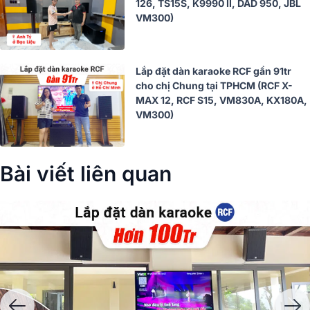
126, TS15S, K9990 II, DAD 950, JBL
VM300)
Lắp đặt dàn karaoke RCF gần 91tr
cho chị Chung tại TPHCM (RCF X-
MAX 12, RCF S15, VM830A, KX180A,
VM300)
Bài viết liên quan