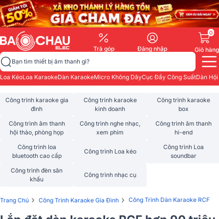
0
Trả góp
Đăng nhập
Giỏ hàng
Bạn tìm thiết bị âm thanh gì?
Loa Kéo
Loa Karaoke
Dàn Karaoke
Micro Không Dây
Cục Đẩy Công Suất
Dàn Hội
Công trình karaoke gia
Công trình karaoke
Công trình karaoke
đình
kinh doanh
box
Công trình âm thanh
Công trình nghe nhạc,
Công trình âm thanh
hội thảo, phòng họp
xem phim
hi-end
Công trình loa
Công trình Loa
Công trình Loa kéo
bluetooth cao cấp
soundbar
Công trình đèn sân
Công trình nhạc cụ
khấu
›
›
Công Trình Dàn Karaoke RCF
Trang Chủ
Công Trình Karaoke Gia Đình