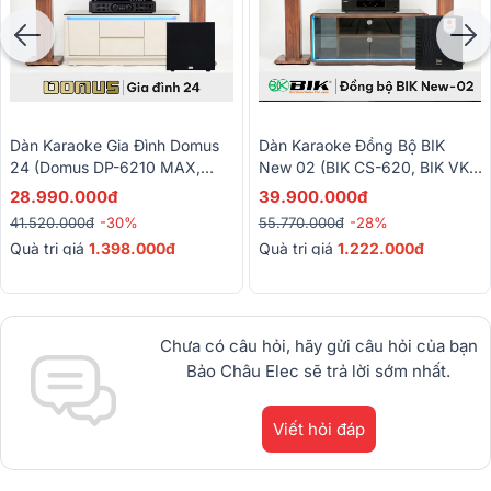
Dàn Karaoke Gia Đình Domus
Dàn Karaoke Đồng Bộ BIK
24 (Domus DP-6210 MAX,
New 02 (BIK CS-620, BIK VK-
Audiocenter CT1200,
A52, BIK VK-R51, BIK BBK-
28.990.000đ
39.900.000đ
BKSound KP500, BKSound
W25A, BIK BJ-U200)
41.520.000đ
-30%
55.770.000đ
-28%
SW212, BCE U900 Plus X)
Quà trị giá
1.398.000đ
Quà trị giá
1.222.000đ
Chưa có câu hỏi, hãy gửi câu hỏi của bạn
Bảo Châu Elec sẽ trả lời sớm nhất.
Viết hỏi đáp