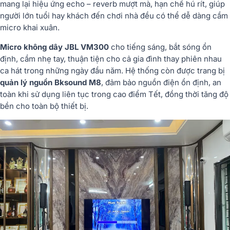
mang lại hiệu ứng echo – reverb mượt mà, hạn chế hú rít, giúp
người lớn tuổi hay khách đến chơi nhà đều có thể dễ dàng cầm
micro khai xuân.
Micro không dây JBL VM300
cho tiếng sáng, bắt sóng ổn
định, cầm nhẹ tay, thuận tiện cho cả gia đình thay phiên nhau
ca hát trong những ngày đầu năm. Hệ thống còn được trang bị
quản lý nguồn Bksound M8
, đảm bảo nguồn điện ổn định, an
toàn khi sử dụng liên tục trong cao điểm Tết, đồng thời tăng độ
bền cho toàn bộ thiết bị.