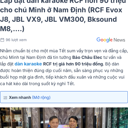
Lắp đặt dàn karaoke RCF hơn 90 triệu
cho chú Minh ở Nam Định (RCF Evox
J8, JBL VX9, JBL VM300, Bksound
M8,....)
96 lượt xem
Nhằm chuẩn bị cho một mùa Tết sum vầy trọn vẹn và đẳng cấp,
chú Minh tại Nam Định đã tin tưởng
Bảo Châu Elec
tư vấn và
dàn karaoke
lắp đặt
RCF trị giá hơn 90 triệu đồng
. Bộ dàn
được hoàn thiện đúng dịp cuối năm, sẵn sàng phục vụ những
buổi họp mặt gia đình, tiếp khách đầu xuân và những cuộc vui
ca hát kéo dài trong suốt kỳ nghỉ Tết.
Xem nhanh
(Mở rộng)