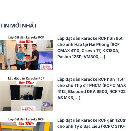
TIN MỚI NHẤT
Lắp đặt dàn karaoke RCF hơn 95tr
cho anh Hào tại Hải Phòng (RCF
CMAX 4110, Crown T7, KX180A,
Pasion 12SP, VM300,…)
Lắp đặt dàn karaoke RCF hơn 115tr
cho chú Thọ ở TPHCM (RCF C MAX
4112, Bksound DKA 6500, RCF 702
AS MK3,...)
Lắp đặt dàn karaoke RCF gần 120tr
cho anh Tý ở Bạc Liêu (RCF C 3110-