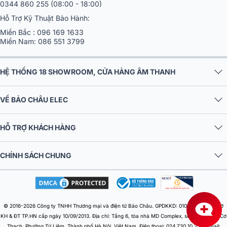
0344 860 255
(08:00 - 18:00)
Hỗ Trợ Kỹ Thuật Bảo Hành:
Miền Bắc :
096 169 1633
Miền Nam:
086 551 3799
HỆ THỐNG 18 SHOWROOM, CỬA HÀNG ÂM THANH
VỀ BẢO CHÂU ELEC
HỖ TRỢ KHÁCH HÀNG
CHÍNH SÁCH CHUNG
© 2016-2026 Công ty TNHH Thương mại và điện tử Bảo Châu. GPDKKD: 0106303879 do Sở
KH & ĐT TP.HN cấp ngày 10/09/2013. Địa chỉ: Tầng 6, tòa nhà MD Complex, số 68 Nguyễn Cơ
Thạch, Phường Từ Liêm, Thành phố Hà Nội, Việt Nam. Điện thoại: 024 730 10 255. Email: