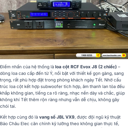
Điểm nhấn của hệ thống là
loa cột RCF Evox J8 (2 chiếc)
–
dòng loa cao cấp đến từ Ý, nổi bật với thiết kế gọn gàng, sang
trọng, rất phù hợp đặt trong phòng khách ngày Tết. Nhờ cấu
trúc loa cột kết hợp subwoofer tích hợp, âm thanh lan tỏa đều
khắp không gian, tiếng ca rõ ràng, nhạc nền dày và chắc, giúp
không khí Tết thêm rộn ràng nhưng vẫn dễ chịu, không gây
chói tai.
Kết hợp cùng đó là
vang số JBL VX9
, được đội ngũ kỹ thuật
Bảo Châu Elec căn chỉnh kỹ lưỡng theo không gian thực tế,