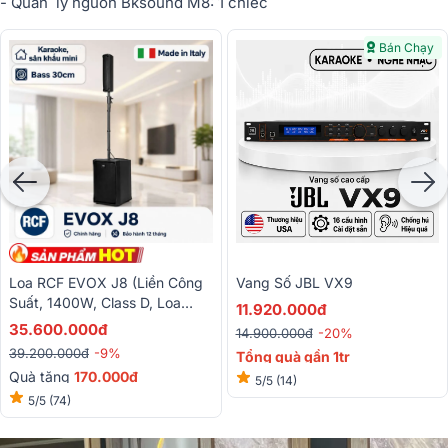
- Quản lý nguồn Bksound M8: 1 chiếc
Bán Chạy
Loa RCF EVOX J8 (liền Công
Vang Số JBL VX9
Suất, 1400W, Class D, Loa
11.920.000đ
Column, SX: ITALY)
35.600.000đ
14.900.000đ
-20%
39.200.000đ
-9%
Tổng quà gần 1tr
Quà tặng
170.000đ
5/5
(14)
PMH
500.000đ
5/5
(74)