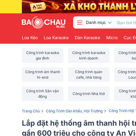
Danh mục
Loa Kéo
Loa Karaoke
Dàn Karaoke
Micro
Cục Đ
Công trình karaoke
Công trình karaoke
Công trìn
gia đình
kinh doanh
bo
Công trình âm thanh
Công trình quán
Công trình
hi-end
cafe, nhà hàng
Lou
Công trình Sân vận
Công trìn
Công trình Nhà thờ
động
kh
›
›
Công Trình Hội
Trang Chủ
Công Trình Sân Khấu, Hội Trường
Lắp đặt hệ thống âm thanh hội 
gần 600 triệu cho công ty An V