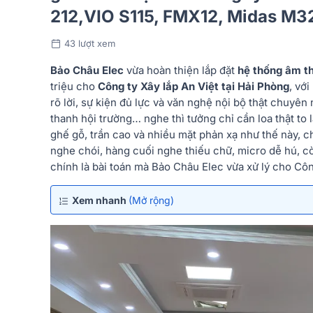
212,VIO S115, FMX12, Midas M32R
43 lượt xem
Bảo Châu Elec
vừa hoàn thiện lắp đặt
hệ thống âm t
triệu cho
Công ty Xây lắp An Việt tại Hải Phòng
, vớ
rõ lời, sự kiện đủ lực và văn nghệ nội bộ thật chuyê
thanh hội trường… nghe thì tưởng chỉ cần loa thật to 
ghế gỗ, trần cao và nhiều mặt phản xạ như thế này, ch
nghe chói, hàng cuối nghe thiếu chữ, micro dễ hú, cò
chính là bài toán mà Bảo Châu Elec vừa xử lý cho Công
Xem nhanh
(Mở rộng)