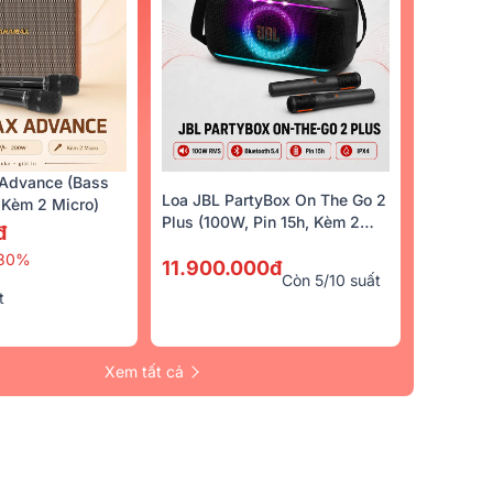
Advance (Bass
Loa JBL PartyBox On The Go 2
Kèm 2 Micro)
Plus (100W, Pin 15h, Kèm 2
đ
Micro)
30%
11.900.000đ
Còn 5/10 suất
t
Xem tất cả
Trả Góp 0%