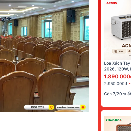
Loa Xách Tay
2026, 120W, B
Kèm 2 Tay Mi
1.890.000
2.950.000đ
Còn 7/20 suấ