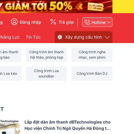
ng
Đăng nhập
Trả góp
Hotline
 Năng Lực
Tin Tức
Xây dựng cấu hình
nh âm thanh
Công trình âm thanh
Công trình nghe
ng báo
hội thảo, phòng họp
nhạc, xem phim
Công trình Loa
nh Loa kéo
Công trình Bàn DJ
soundbar
ẤT
Lắp đặt dàn âm thanh dBTechnologies cho
Học viện Chính Trị Ngô Quyền Hà Đông tại