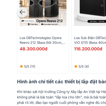
Loa DBTechnologies Opera
Loa Sub Điện DBTec
Reevo 212 (Bass Đôi 30cm,
VIO S115 (Bass 40c
Active, Made In Italy, Từ
Neo)
48.300.000đ
116.200.000đ
Neo)
5/5
(11)
5/5
(4)
Hình ảnh chi tiết các thiết bị lắp đặt bà
Khi khảo sát hội trường Công ty Xây lắp An Việt tại H
không phải là bài toán “lắp loa cho lớn”, mà là bài t
phải rõ lời, đào tạo người cuối phòng vẫn nghe đủ c