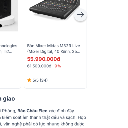
hnologies
Bàn Mixer Midas M32R Live
Loa Monitor DBTec
m, Từ
(Mixer Digital, 40 Kênh, 25
FMX12 (Active, B
Bus)
600W RMS, 128dB
55.990.000đ
Liên Hệ
61.500.000đ
-9%
5/5
(34)
5/5
(1)
n giao
ải Phòng,
Bảo Châu Elec
xác định đây
oán kiểm soát âm thanh thật đều và sạch. Họp
hữ, văn nghệ phải có lực nhưng không được