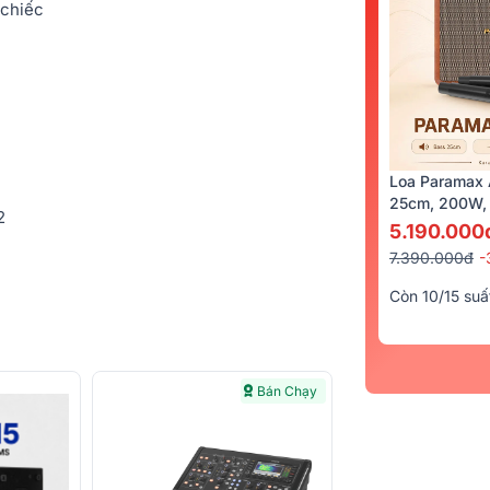
 chiếc
Loa Paramax 
25cm, 200W, 
2
5.190.000
7.390.000đ
-
Còn 10/15 suấ
Bán Chạy