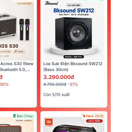
 Acnos S30 (New
Loa Sub Điện Bksound SW212
luetooth 5.0,
(bass 30cm)
cro)
đ
3.290.000đ
-36%
4.750.000đ
-31%
t
Còn 5/10 suất
Bán Chạy
New 2026