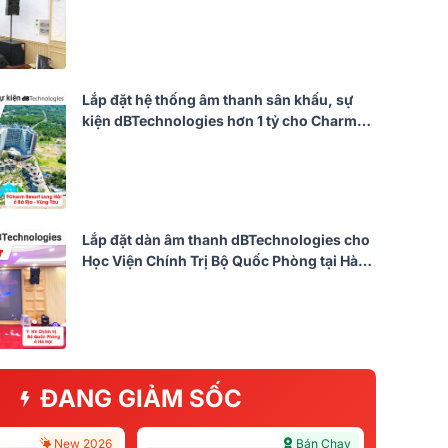
Hà Nội (Reevo 210, Reevo 212, VX8,
MG12XU, S3118A, VM300...)
Lắp đặt hệ thống âm thanh sân khấu, sự
kiện dBTechnologies hơn 1 tỷ cho Charm
Resort Long Hải tại Bà Rịa - Vũng Tàu (DVA
T8, DVA S30N...)
Lắp đặt dàn âm thanh dBTechnologies cho
Học Viện Chính Trị Bộ Quốc Phòng tại Hà
Nội (Reevo 210, Reevo 212, JBL VX8,
Yamaha MG12XU,…)
ĐANG GIẢM SỐC
New 2026
Bán Chạy