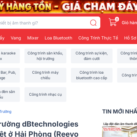
0
Giỏ hà
ẩy
Vang
Mixer
Loa Bluetooth
Công Trình Thực Tế
Hồ Sơ
h karaoke
Công trình sân khấu,
Công trình sự kiện,
Công trì
x
hội trường
đám cưới
thô
 Bar, Pub,
Công trình máy
Công trình loa
Công trì
nge
chiếu
bluetooth cao cấp
h đèn sân
Công trình nhạc cụ
ấu
TIN MỚI NH
 Trường
trường dBtechnologies
iệt ở Hải Phòng (Reevo