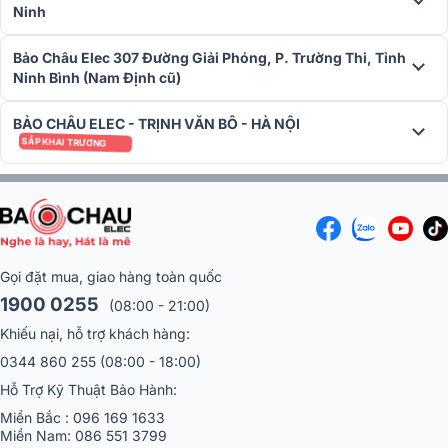
Ninh
khác, cấu tạo nên hệ thống lớn như
dàn line array
,
âm thanh sâ
khấu, hội trường
và sự kiện ngoài trời….
Bảo Châu Elec 307 Đường Giải Phóng, P. Trường Thi, Tỉnh
Xem thêm công trình sử dụng Loa sub điện dBTechnologies
Ninh Bình (Nam Định cũ)
VIO S115 trên toàn thế giới:
BẢO CHÂU ELEC - TRỊNH VĂN BÔ - HÀ NỘI
SẮP KHAI TRƯƠNG
Gọi đặt mua, giao hàng toàn quốc
1900 0255
(08:00 - 21:00)
Khiếu nại, hỗ trợ khách hàng:
0344 860 255
(08:00 - 18:00)
Hỗ Trợ Kỹ Thuật Bảo Hành:
Miền Bắc :
096 169 1633
Miền Nam:
086 551 3799