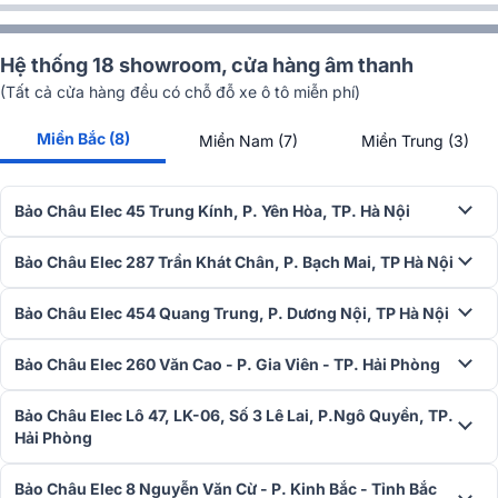
Hệ thống 18 showroom, cửa hàng âm thanh
(Tất cả cửa hàng đều có chỗ đỗ xe ô tô miễn phí)
Miền Bắc (8)
Miền Nam (7)
Miền Trung (3)
Mẫu
loa sub điện
dBTechnologies này tích hợp bộ khuếch đại
clas
Bảo Châu Elec 45 Trung Kính, P. Yên Hòa, TP. Hà Nội
D
hiệu suất cao, sử dụng công nghệ độc quyền
Digipro® G3 đủ sứ
khuấy đảo mọi không gian sự kiện cả ngoài trời lẫn trong nhà.
Bảo Châu Elec 287 Trần Khát Chân, P. Bạch Mai, TP Hà Nội
Hoạt động bền bỉ, phối ghép dễ dàng
Bảo Châu Elec 454 Quang Trung, P. Dương Nội, TP Hà Nội
Loa siêu trầm
vận hành ổn định trong thời gian dài ở cường độ cao
nhờ có chế độ làm mát đối lưu.
Thùng loa được trang bị các điểm
Bảo Châu Elec 260 Văn Cao - P. Gia Viên - TP. Hải Phòng
ren M10 và giá đỡ cực M20 ở cả phía trên và bên cạnh để có thể
setup theo chiều ngang hoặc chiều dọc, treo lên hoặc xếp chồng
Bảo Châu Elec Lô 47, LK-06, Số 3 Lê Lai, P.Ngô Quyền, TP.
lên mặt đất. Hai thanh treo và giá đỡ phụ khác nhau mở ra nhiều cấu
Hải Phòng
hình để phù hợp với mọi yêu cầu cài đặt.
Bảo Châu Elec 8 Nguyễn Văn Cừ - P. Kinh Bắc - Tỉnh Bắc
Thiết bị không kén chọn khi phối ghép với cá sản phẩm âm thanh