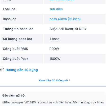
Loại loa
sub điện
Bass loa
bass 40cm (15 inch)
Thông tin bass loa
Cuộn coil 10cm, từ NEO
Số lượng bass loa
1 bass
Công suất RMS
900W
Công suất Peak
1800W
Độ nhạy tối đa
134dB
Hướng dẫn sử dụng
Karaoke, Sân khấu, Gia đình, Quán
Ứng dụng mở rộng
Xem đầy đủ thông số
cafe, Nhà hàng
Màu sắc
Đen
Đặc điểm nổi bật
Chất liệu
Gỗ
dBTechnologies VIO S115 là dòng Loa sub điện bass 40cm nhỏ gọn và hoàn