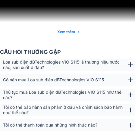
1xXLR cân bằng, 1xRJ45 LIÊN KẾT
Đầu vào tín hiệu
(RDNet)
1x XLR cân bằng, 1xRJ45 LIÊN KẾT
Đầu ra tín hiệu
(RDNet)
1xPowerCON TRUE1 VÀO,
Ổ cắm điện
Xem thêm
1xPowerCON TRUE1 RA
1x Bộ mã hóa quay độ nhạy đầu
Xem chi tiết giới thiệu và thử nhạc của mẫu Loa Sub dBTechnologies
vào, 1x Bộ mã hóa lựa chọn X-
CÂU HỎI THƯỜNG GẶP
VIO S115
Over, 1x Bộ mã hóa, lựa chọn độ
trễ 1x Công tắc chọn cực, 1x Công
Loa sub điện dBTechnologies VIO S115 là thương hiệu nước
Điều khiển
tắc chọn chế độ X-Out, 1x Đèn LED
nào, sản xuất ở đâu?
bật, 1x Đèn LED trạng thái, 1x Đèn
LED tín hiệu, 1x Đèn LED giới hạn,
Có nên mua Loa sub điện dBTechnologies VIO S115
3x Đèn LED trạng thái RDNet
Thủ tục mua Loa sub điện dBTechnologies VIO S115 như thế
Thùng loa
Ván ép Multiplex sơn Polyurea
nào?
1x M20 ở trên cùng, 1x M20 ở bên
Cực gắn kết
Tôi có thể bảo hành sản phẩm ở đâu và chính sách bảo hành
phải
như thế nào?
Tay cầm
Nhôm 1x bên, Điểm treo 16x M10
Tôi có thể thanh toán qua những hình thức nào?
Kích thước(RxCxS)
650x420x550mm