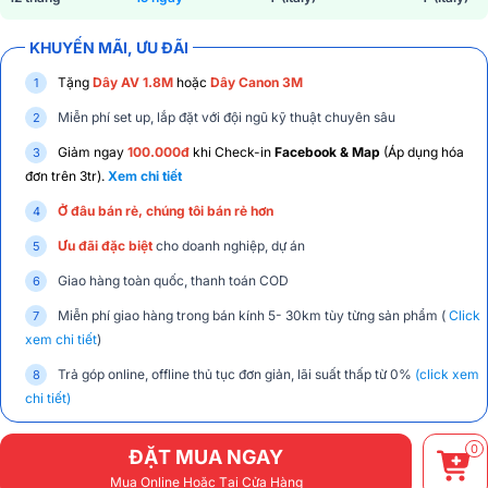
KHUYẾN MÃI, ƯU ĐÃI
Tặng
Dây AV 1.8M
hoặc
Dây Canon 3M
Miễn phí set up, lắp đặt với đội ngũ kỹ thuật chuyên sâu
Giảm ngay
100.000đ
khi Check-in
Facebook & Map
(Áp dụng hóa
đơn trên 3tr).
Xem chi tiết
Ở đâu bán rẻ, chúng tôi bán rẻ hơn
Ưu đãi đặc biệt
cho doanh nghiệp, dự án
Giao hàng toàn quốc, thanh toán COD
Miễn phí giao hàng trong bán kính 5- 30km tùy từng sản phẩm (
Click
xem chi tiết
)
Trả góp online, offline thủ tục đơn giản, lãi suất thấp từ 0%
(click xem
chi tiết)
0
ĐẶT MUA NGAY
Mua Online Hoặc Tại Cửa Hàng