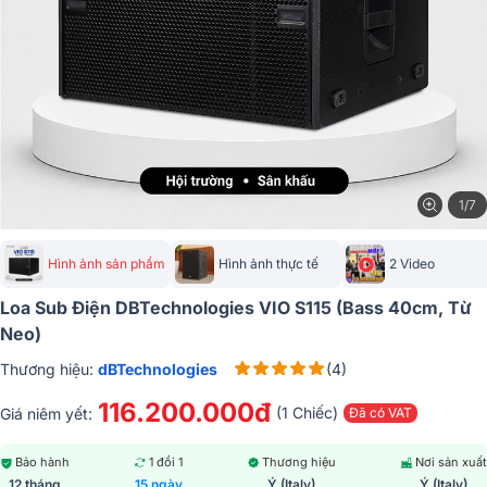
1/7
Hình ảnh sản phẩm
Hình ảnh thực tế
2 Video
Loa Sub Điện DBTechnologies VIO S115 (Bass 40cm, Từ
Neo)
Thương hiệu:
dBTechnologies
(4)
116.200.000đ
(1 Chiếc)
Giá niêm yết:
Đã có VAT
Bảo hành
1 đổi 1
Thương hiệu
Nơi sản xuất
12 tháng
15 ngày
Ý (Italy)
Ý (Italy)