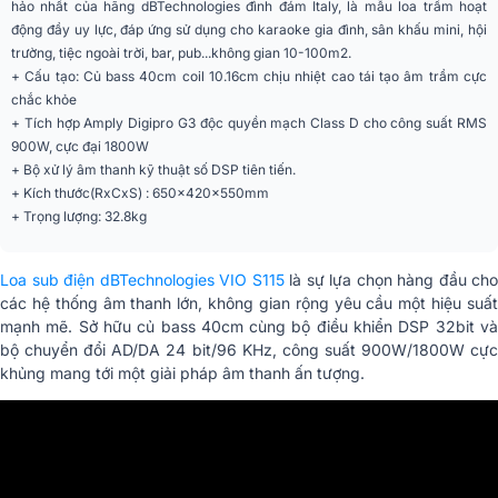
hảo nhất của hãng dBTechnologies đình đám Italy, là mẫu loa trầm hoạt
Phân khúc
Siêu cao cấp
động đầy uy lực, đáp ứng sử dụng cho karaoke gia đình, sân khấu mini, hội
Loa siêu trầm Bass Reflex hoạt
trường, tiệc ngoài trời, bar, pub...không gian 10-100m2.
Loại loa
động
+ Cấu tạo: Củ bass 40cm coil 10.16cm chịu nhiệt cao tái tạo âm trầm cực
chắc khỏe
Đáp ứng tần số [- 6
40 Hz - (tần số người dùng LPF)
+ Tích hợp Amply Digipro G3 độc quyền mạch Class D cho công suất RMS
dB]
900W, cực đại 1800W
+ Bộ xử lý âm thanh kỹ thuật số DSP tiên tiến.
Đáp ứng tần số [- 10
36 Hz - (tần số người dùng LPF)
+ Kích thước(RxCxS) : 650x420x550mm
dB]
+ Trọng lượng: 32.8kg
Tính chỉ đạo
đa hướng
Loa sub điện dBTechnologies VIO S115
là sự lựa chọn hàng đầu cho
Công nghệ khuếch đại
Digipro® G3
các hệ thống âm thanh lớn, không gian rộng yêu cầu một hiệu suất
mạnh mẽ. Sở hữu củ bass 40cm cùng
bộ điều khiển DSP 32bit v
Bộ khuếch đại
Class D
bộ chuyển đổi AD/DA 24 bit/96 KHz, công suất 900W/1800W cực
khủng mang tới một giải pháp âm thanh ấn tượng.
Làm mát
Đối lưu
Bộ điều khiển
DSP 32bit
Bộ chuyển đổi AD/DA
24 bit/96 KHz