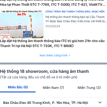
Hòa tại Phan Thiết (ITC T-776S, ITC T-500D, ITC T-621, VietKTV
DA10 Plus)
CÔNG TRÌNH ÂM THANH THÔNG BÁO, NHẠC NỀN
Hệ thống âm thanh thông báo tại Cầu Thanh
Trì được Bảo Châu Elec triển khai với thiết bị...
21/12/2024
Lắp đặt hệ thống âm thanh thông báo ITC trị giá hơn 21tr cho cầu
Thanh Trì tại Hà Nội (ITC T-720K, ITC T-B60E)
Xem thêm công trình
Hệ thống 18 showroom, cửa hàng âm thanh
(Tất cả cửa hàng đều có chỗ đỗ xe ô tô miễn phí)
SPL tối đa ở 1m 112dB
Miền Bắc (8)
Miền Nam (7)
Miền Trung (3)
Loa có SPL tối đa đạt 112 dB ở khoảng cách 1m giúp âm thanh lan
tỏa rộng và rõ ràng trong không gian sử dụng đến mọi vị trí người
nghe.
Bảo Châu Elec 45 Trung Kính, P. Yên Hòa, TP. Hà Nội