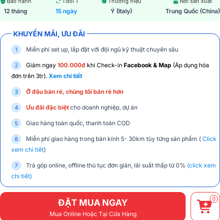
Bảo hành
1 đổi 1
Thương hiệu
Nơi sản xuất
12 tháng
15 ngày
Ý (Italy)
Trung Quốc (China)
KHUYẾN MÃI, ƯU ĐÃI
Miễn phí set up, lắp đặt với đội ngũ kỹ thuật chuyên sâu
Giảm ngay
100.000đ
khi Check-in
Facebook & Map
(Áp dụng hóa
đơn trên 3tr).
Xem chi tiết
Ở đâu bán rẻ, chúng tôi bán rẻ hơn
Ưu đãi đặc biệt
cho doanh nghiệp, dự án
Giao hàng toàn quốc, thanh toán COD
Miễn phí giao hàng trong bán kính 5- 30km tùy từng sản phẩm (
Click
xem chi tiết
)
Trả góp online, offline thủ tục đơn giản, lãi suất thấp từ 0%
(click xem
chi tiết)
0
ĐẶT MUA NGAY
Mua Online Hoặc Tại Cửa Hàng