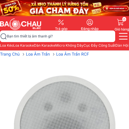
0
Trả góp
Đăng nhập
Giỏ hàng
Bạn tìm thiết bị âm thanh gì?
Loa Kéo
Loa Karaoke
Dàn Karaoke
Micro Không Dây
Cục Đẩy Công Suất
Dàn Hội
›
›
Trang Chủ
Loa Âm Trần
Loa Âm Trần RCF