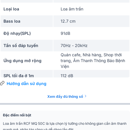
Loại loa
Loa âm trần
Bass loa
12.7 cm
Độ nhạy(SPL)
91dB
Tần số đáp tuyến
70Hz - 20kHz
Quán cafe, Nhà hàng, Shop thời
Ứng dụng mở rộng
trang, Âm Thanh Thông Báo Bệnh
Viện
SPL tối đa ở 1m
112 dB
Hướng dẫn sử dụng
Góc phủ sóng
120°
Xem đầy đủ thông số
Trở kháng danh nghĩa
16 Ohms
Công suất RMS
60W
Đặc điểm nổi bật
Loa âm trần RCF MQ 50C là lựa chọn lý tưởng cho không gian cần âm thanh
Công suất đỉnh
240W
mạnh mẽ, phân tán rộng và dễ dàng lắp đặt.