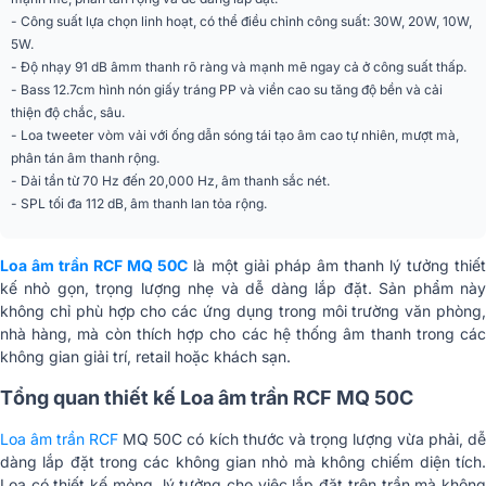
- Công suất lựa chọn linh hoạt, có thể điều chỉnh công suất: 30W, 20W, 10W,
Tần số chéo
3000 Hz
5W.
DMA 504, DMA 162, DMA 82,
- Độ nhạy 91 dB âmm thanh rõ ràng và mạnh mẽ ngay cả ở công suất thấp.
DMA 162P, ES 2160, ES 3080, AM
- Bass 12.7cm hình nón giấy tráng PP và viền cao su tăng độ bền và cải
Bộ khuếch đại được đề
2320, AM 2160, AM 2080, AM
thiện độ chắc, sâu.
xuất
1125, LÊN 8504, LÊN 8502, LÊN
- Loa tweeter vòm vải với ống dẫn sóng tái tạo âm cao tự nhiên, mượt mà,
8501, LÊN 2321, LÊN 2162
phân tán âm thanh rộng.
Loa tweeter vòm
2.54cm
- Dải tần từ 70 Hz đến 20,000 Hz, âm thanh sắc nét.
- SPL tối đa 112 dB, âm thanh lan tỏa rộng.
Loa trầm
12.7cm
Loa âm trần RCF MQ 50C
là một giải pháp âm thanh lý tưởng thiế
Đầu nối đầu vào
Khối Euroblock
kế nhỏ gọn, trọng lượng nhẹ và dễ dàng lắp đặt. Sản phẩm này
không chỉ phù hợp cho các ứng dụng trong môi trường văn phòng,
Đầu nối đầu ra
Khối Euroblock
nhà hàng, mà còn thích hợp cho các hệ thống âm thanh trong các
không gian giải trí, retail hoặc khách sạn.
Máy biến áp điện áp
100V
không đổi
Tổng quan thiết kế Loa âm trần RCF MQ 50C
Lựa chọn nguồn điện 1
30 W - 333 ohm
Loa âm trần RCF
MQ 50C có kích thước và trọng lượng vừa phải, d
dàng lắp đặt trong các không gian nhỏ mà không chiếm diện tích.
Lựa chọn nguồn điện 2
20 W - 500 ohm
Loa có thiết kế mỏng, lý tưởng cho việc lắp đặt trên trần mà không