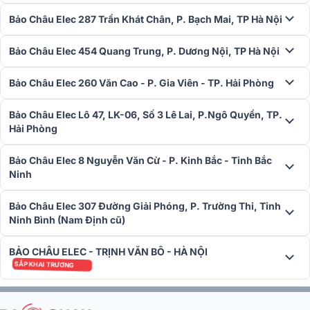
Bảo Châu Elec 287 Trần Khát Chân, P. Bạch Mai, TP Hà Nội
Bảo Châu Elec 454 Quang Trung, P. Dương Nội, TP Hà Nội
Bảo Châu Elec 260 Văn Cao - P. Gia Viên - TP. Hải Phòng
Bảo Châu Elec Lô 47, LK-06, Số 3 Lê Lai, P.Ngô Quyền, TP.
Hải Phòng
Bảo Châu Elec 8 Nguyễn Văn Cừ - P. Kinh Bắc - Tỉnh Bắc
Ninh
Bảo Châu Elec 307 Đường Giải Phóng, P. Trường Thi, Tỉnh
Ninh Bình (Nam Định cũ)
Với những tính năng vượt trội và thiết kế tinh tế,
Loa âm trần RCF
BẢO CHÂU ELEC - TRỊNH VĂN BÔ - HÀ NỘI
MQ 50C
chính là sự lựa chọn hoàn hảo cho các công trình đòi hỏ
SẮP KHAI TRƯƠNG
hiệu suất âm thanh ổn định và thẩm mỹ cao. Liên hệ
Bảo Châu Elec
để được tư vấn chi tiết về sản phẩm.