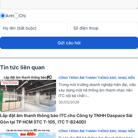
Anh
Chị
Gửi câu hỏi
Loa treblevòm 2.54cm giúp tạo ra âm cao tự nhiên, mượt mà và
không bị biến dạng. Ống dẫn sóng Q không đổi giúp phân tán âm
Tin tức liên quan
thanh rộng hơn, mang đến hiệu suất âm thanh tối ưu trong các
không gian lớn.
CÔNG TRÌNH ÂM THANH THÔNG BÁO, NHẠC NỀN
Trong môi trường doanh nghiệp hiện đại, việc
Công suất linh hoạt
xây dựng một hệ thống âm thanh nhạc nền
ITC nội bộ chất l...
Loa âm trần RCF MQ 50C có thể điều chỉnh công suất với các mức
30/05/2026
lựa chọn linh hoạt: 30W, 20W, 10W, và 5W. Điều này giúp tối ưu hóa
hiệu suất âm thanh tùy theo không gian sử dụng.
Lắp đặt âm thanh thông báo ITC cho Công ty TNHH Daspace Sài
Gòn tại TP HCM (ITC T-105, ITC T-B240D)
CÔNG TRÌNH ÂM THANH THÔNG BÁO, NHẠC NỀN
Dự án lắp đặt hệ thống âm thanh thông báo