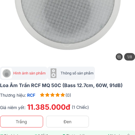
1/8
Hình ảnh sản phẩm
Thông số sản phẩm
Loa Âm Trần RCF MQ 50C (Bass 12.7cm, 60W, 91dB)
Thương hiệu:
RCF
(0)
11.385.000đ
(1 Chiếc)
Giá niêm yết:
Trắng
Đen