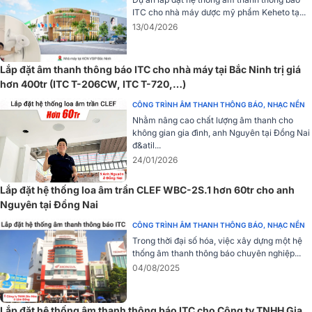
ITC cho nhà máy dược mỹ phẩm Keheto tạ...
13/04/2026
Lắp đặt âm thanh thông báo ITC cho nhà máy tại Bắc Ninh trị giá
hơn 400tr (ITC T-206CW, ITC T-720,…)
CÔNG TRÌNH ÂM THANH THÔNG BÁO, NHẠC NỀN
Nhằm nâng cao chất lượng âm thanh cho
không gian gia đình, anh Nguyên tại Đồng Nai
đ&atil...
24/01/2026
Lắp đặt hệ thống loa âm trần CLEF WBC-2S.1 hơn 60tr cho anh
Nguyên tại Đồng Nai
Đáp ứng tần số (-10dB), độ nhạy 91 dB
CÔNG TRÌNH ÂM THANH THÔNG BÁO, NHẠC NỀN
Loa âm trần RCF MQ 50C có khả năng tái tạo âm thanh trong dải
Trong thời đại số hóa, việc xây dựng một hệ
tần số từ 70 Hz đến 20,000 Hz, đảm bảo âm thanh sắc nét và đầy
thống âm thanh thông báo chuyên nghiệp...
đủ. Với độ nhạy 91 dB, MQ 50C có khả năng phát ra âm thanh rõ
04/08/2025
ràng, mạnh mẽ ngay cả ở các mức công suất thấp.
Lắp đặt hệ thống âm thanh thông báo ITC cho Công ty TNHH Gia