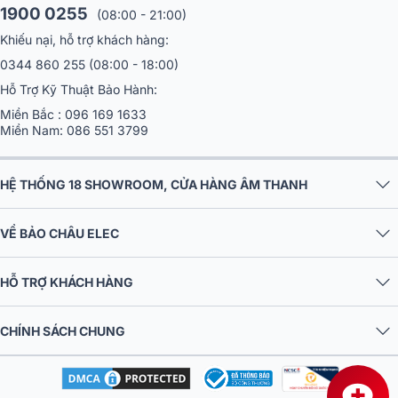
1900 0255
toàn:
(08:00 - 21:00)
Khiếu nại, hỗ trợ khách hàng:
Cân bằng âm (EQ)
: tinh chỉnh dải tần để đạt được đáp tuyến
mượt mà, thích ứng với nhiều môi trường âm học khác nhau.
0344 860 255
(08:00 - 18:00)
Hiệu chỉnh pha (phase correction)
: giữ cho các loa trong
Hỗ Trợ Kỹ Thuật Bảo Hành:
mảng line array hoạt động đồng bộ, tái tạo âm thanh chính
Miền Bắc :
096 169 1633
xác với độ phủ đều khắp không gian.
Miền Nam:
086 551 3799
Phân chia tín hiệu (crossover)
: phân phối tần số tối ưu giữa
loa bass và driver nén, giảm thiểu méo tiếng.
Bảo vệ driver (driver protection)
: kiểm soát hoạt động của
HỆ THỐNG 18 SHOWROOM, CỬA HÀNG ÂM THANH
loa, ngăn ngừa quá tải hoặc hỏng hóc, đảm bảo độ bền lâu
dài.
VỀ BẢO CHÂU ELEC
HỖ TRỢ KHÁCH HÀNG
CHÍNH SÁCH CHUNG