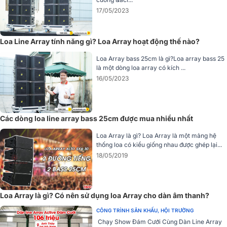
17/05/2023
2. Cấu hình Transducer - Công nghệ độc quyền
Bên trong
Meyer Sound Leopard
là hệ thống transducer được thiết
Loa Line Array tính năng gì? Loa Array hoạt động thế nào?
kế riêng cho hiệu suất cao:
Loa Array bass 25cm là gì?Loa array bass 25
2 loa bass đường kính 9 inch, hành trình dài (long-
là một dòng loa array có kích ...
excursion cone driver)
: tái tạo dải trung-trầm mạnh mẽ, giảm
16/05/2023
méo tiếng khi hoạt động ở mức áp suất âm thanh lớn.
Một driver nén 3 inch (compression driver)
: xử lý dải cao chi
tiết, sáng rõ, giữ được độ trong trẻo ngay cả ở SPL cao.
Driver HF được kết nối với
họng kèn định hướng không đổi
Các dòng loa line array bass 25cm được mua nhiều nhất
(constant-directivity horn)
thông qua
REM® manifold
- công
nghệ độc quyền của Meyer Sound. Bộ chia sóng này giúp tối
Loa Array là gì? Loa Array là một mảng hệ
ưu hóa sự phân bố tần số cao, đảm bảo độ đồng đều về âm
thống loa có kiểu giống nhau được ghép lại...
thanh trong toàn bộ vùng phủ, hạn chế hiện tượng nén âm
18/05/2019
hay rối pha.
Loa Array là gì? Có nên sử dụng loa Array cho dàn âm thanh?
CÔNG TRÌNH SÂN KHẤU, HỘI TRƯỜNG
Chạy Show Đám Cưới Cùng Dàn Line Array