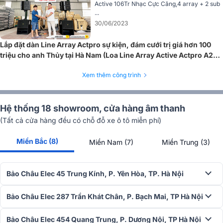
Active 106Tr Nhạc Cực Căng,4 array + 2 sub
...
30/06/2023
Lắp đặt dàn Line Array Actpro sự kiện, đám cưới trị giá hơn 100
triệu cho anh Thủy tại Hà Nam (Loa Line Array Active Actpro A2
Suit, Alto TS412)
Xem thêm công trình
Hệ thống 18 showroom, cửa hàng âm thanh
(Tất cả cửa hàng đều có chỗ đỗ xe ô tô miễn phí)
3. Hiệu suất đỉnh cao - Tuyến tính tuyệt đối
Miền Bắc (8)
Miền Nam (7)
Miền Trung (3)
Điểm nổi bật khiến Meyer Sound Leopard khác biệt hoàn toàn so với
nhiều hệ thống line array khác chính là
triết lý thiết kế self-powered
.
Thay vì phụ thuộc vào ampli và DSP rời bên ngoài, mỗi thùng loa
Bảo Châu Elec 45 Trung Kính, P. Yên Hòa, TP. Hà Nội
Leopard đã được
tích hợp sẵn ampli Class D công suất cao và bộ
xử lý tín hiệu số DSP
. Điều này không chỉ giúp
tối ưu hóa sự đồng bộ
Bảo Châu Elec 287 Trần Khát Chân, P. Bạch Mai, TP Hà Nội
giữa loa - ampli - DSP
, mà còn
đơn giản hóa quá trình set-up và vận
hành
, giảm thiểu rủi ro sai lệch trong hệ thống.
Bảo Châu Elec 454 Quang Trung, P. Dương Nội, TP Hà Nội