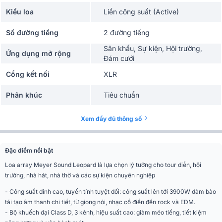
Kiểu loa
Liền công suất (Active)
Số đường tiếng
2 đường tiếng
Sân khấu, Sự kiện, Hội trường,
Ứng dụng mở rộng
Đám cưới
Cổng kết nối
XLR
Phân khúc
Tiêu chuẩn
Dải tần hoạt động
55 Hz - 18 kHz
Xem đầy đủ thông số
Đáp tuyến pha
92 Hz - 18 kHz ±30°
Đặc điểm nổi bật
SPL tối đa
142 dB
Loa array Meyer Sound Leopard là lựa chọn lý tưởng cho
tour diễn, hội
133.5 dB (M-noise, 18 dB crest);
trường, nhà hát, nhà thờ và các sự kiện chuyên nghiệp
Linear Peak SPL
130 dB (Pink noise); 134.5 dB (B-
- Công suất đỉnh cao, tuyến tính tuyệt đối: công suất lên tới 3900W đảm bảo
noise)
tái tạo âm thanh chi tiết, từ giọng nói, nhạc cổ điển đến rock và EDM.
Ngang (Horizontal) 110°; Dọc
- Bộ khuếch đại Class D, 3 kênh, hiệu suất cao: giảm méo tiếng, tiết kiệm
Độ phủ âm
(Vertical) Phụ thuộc độ dài & cấu