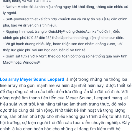
năng lượng và vận hành mát.
hình mảng loa
- Native Mode: tối ưu hóa hiệu năng ngay khi khởi động, không cần nhiều xử
2 × 9” long-excursion cone drivers,
Cấu tạo loa LF
lý ngoài.
2 Ω nominal
- Self-powered: thiết kế tích hợp khuếch đại và xử lý tín hiệu (EQ, căn chỉnh
1 × 3” diaphragm compression
pha, bảo vệ driver, chia tín hiệu).
driver, họng kèn định hướng không
Cấu tạo loa HF
- Rigging linh hoạt: trang bị QuickFly® cùng GuideALinks™ cố định, điều
đổi qua REM® manifold, 4 Ω
nominal
chỉnh góc phủ từ 0.5° đến 15°, tháo lắp nhanh chóng, tiện lợi cho tour diễn.
- Vỏ gỗ bạch dương nhiều lớp, hoàn thiện sơn đen nhám chống xước, lưới
XLR 5-pin (in + loop) – audio +
Kết nối
RMS; XLR 3-pin (chỉ audio)
thép lục giác phủ vải âm học đen, bền bỉ và tinh tế.
- Giám sát từ xa với RMS™: theo dõi toàn bộ thông số hệ thống qua máy tính
Trở kháng đầu vào
10 kΩ
Mac® hoặc Windows®.
Độ nhạy đầu vào danh
6.0 dBV (2.0 Vrms) onset limiting
định
Loa array Meyer Sound Leopard
là một trong những hệ thống loa
line array nhỏ gọn, mạnh mẽ và hiện đại nhất hiện nay, được thiết kế
+20 dBV (10 Vrms) / 600 Ω để đạt
Mức tín hiệu yêu cầu
để đáp ứng cả nhu cầu biểu diễn lưu động lẫn lắp đặt cố định. Với
SPL tối đa
công nghệ âm thanh tiên tiến của Meyer Sound, Leopard mang lại
Loại Class D
3 kênh, open-loop
hiệu suất vượt trội, khả năng tái tạo âm thanh trung thực, độ méo
cực thấp cùng dải tần rộng. Nhờ thiết kế linh hoạt và trọng lượng
Công suất cực đại
3900W peak
nhẹ, sản phẩm phù hợp cho nhiều không gian trình diễn; từ nhà hát,
hội trường, sự kiện ngoài trời đến các tour diễn chuyên nghiệp. Đây
THD/IM/TIM
< 0.02%
chính là lựa chọn hoàn hảo cho những ai đang tìm kiếm một hệ