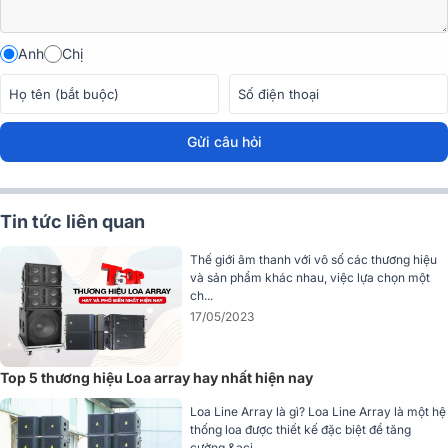
Leopard-M80
: góc phủ hẹp
80°
, lý tưởng để sử dụng
outfill,
front array hoặc đặt ở đầu mảng loa
để kiểm soát vùng phủ
chính xác hơn.
Anh
Chị
Gửi câu hỏi
Tin tức liên quan
Thế giới âm thanh với vô số các thương hiệu
và sản phẩm khác nhau, việc lựa chọn một
ch...
17/05/2023
Top 5 thương hiệu Loa array hay nhất hiện nay
Loa Line Array là gì? Loa Line Array là một hệ
thống loa được thiết kế đặc biệt để tăng
cường &aci...