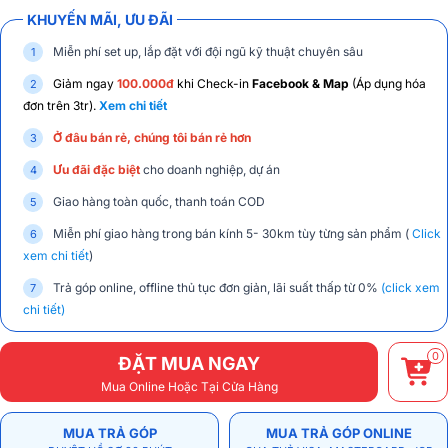
KHUYẾN MÃI, ƯU ĐÃI
Miễn phí set up, lắp đặt với đội ngũ kỹ thuật chuyên sâu
Giảm ngay
100.000đ
khi Check-in
Facebook & Map
(Áp dụng hóa
đơn trên 3tr).
Xem chi tiết
Ở đâu bán rẻ, chúng tôi bán rẻ hơn
Ưu đãi đặc biệt
cho doanh nghiệp, dự án
Giao hàng toàn quốc, thanh toán COD
Miễn phí giao hàng trong bán kính 5- 30km tùy từng sản phẩm (
Click
xem chi tiết
)
Trả góp online, offline thủ tục đơn giản, lãi suất thấp từ 0%
(click xem
chi tiết)
0
ĐẶT MUA NGAY
Mua Online Hoặc Tại Cửa Hàng
MUA TRẢ GÓP
MUA TRẢ GÓP ONLINE