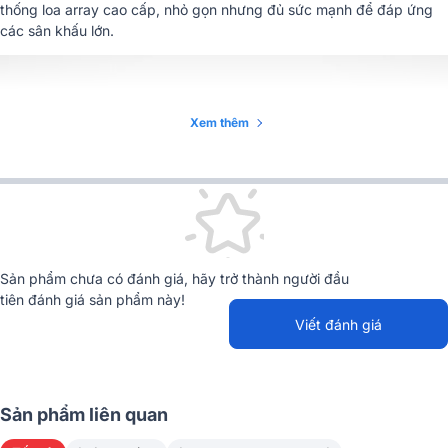
thống loa array cao cấp, nhỏ gọn nhưng đủ sức mạnh để đáp ứng
Làm mát
Tản nhiệt đối lưu (convection)
các sân khấu lớn.
Mạng & Giám sát (RMS
RMS™ 2 dây xoắn, giám sát ampli
Network)
từ xa qua máy tính
Xem thêm
Kích thước (R x C x S)
684 x 282 x 550 mm
Trọng lượng
34.0 kg
Nhập khẩu & phân
CÔNG TY CỔ PHẦN TÍCH HỢP AV
phối
– AVI JSC
Sản phẩm chưa có đánh giá, hãy trở thành người đầu
tiên đánh giá sản phẩm này!
Viết đánh giá
Sản phẩm liên quan
1. Thiết kế & Chất liệu loa phù hợp cho lắp đặt
chuyên nghiệp