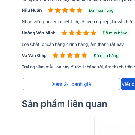
Hữu Huân
Đã mua hàng
➣
Xem thêm:
TOP các mẫu loa B&W h
Nhân viên phục vụ nhiệt tình, chuyên nghiệp, tư vấn hướ
Hoàng Văn Minh
Đã mua hàng
Đánh giá thiết kế Loa B&W HTM81 D4
Loa Chất, chuẩn hàng chính hãng, âm thanh rất hay
Ngay từ khi ra mắt thị trường, mẫu
Loa B&W
HTM81
thiết kế hiện đại, đơn giản, màu sang trọng dễ dàng s
Võ Văn Giáp
Đã mua hàng
Trải nghiệm mẫu loa này được 1 tháng rồi, âm thanh trên 
Xem 24 đánh giá
Viết 
Sản phẩm liên quan