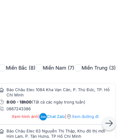
Miền Bắc (8)
Miền Nam (7)
Miền Trung (3)
Bảo Châu Elec 1084 Kha Vạn Cân, P. Thủ Đức, TP. Hồ
Bảo
Chí Minh
Min
8:00 - 18h00
(Tất cả các ngày trong tuần)
8:0
0867243386
086
Xem hình ảnh
|
Chat Zalo
|
Xem đường đi
Zalo
Bảo Châu Elec 63 Nguyễn Thị Thập, Khu đô thị mới
Bảo
Him Lam, P. Tân Hưng, TP Hồ Chí Minh
Phò