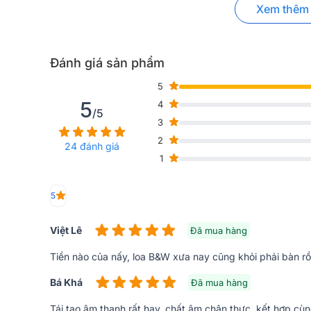
Xem thêm
Đánh giá sản phẩm
5
5
4
/5
3
2
24 đánh giá
1
5
Việt Lê
Đã mua hàng
Tiền nào của nấy, loa B&W xưa nay cũng khỏi phải bàn rồ
Bá Khá
Đã mua hàng
Tái tạo âm thanh rất hay, chất âm chân thực, kết hợp cù