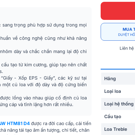
c sang trọng phù hợp sử dụng trong mọi
MUA 
DUYỆT HỒ
 chuẩn về công nghệ cũng như khả năng
Liên hệ
 nhôm dày và chắc chắn mang lại độ chi
cấu tạo từ kim cương, giúp tạo nên chất
s.
“Giấy - Xốp EPS - Giấy”, các kỹ sư tại
Hãng
a một củ loa với độ dày và độ cứng biến
Loại loa
được lồng vào nhau giúp cố định củ loa
Loại hệ thống
ứng cáp và tĩnh lặng hơn rất nhiều.
Cấu tạo
&W HTM81 D4
được ra đời cao cấp, cải tiến
Loa Treble
khả năng tái tạo âm ấn tượng, chi tiết, chân