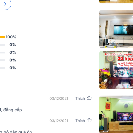
Cao x Sâu)
Trọng lượng
Nhập khẩu & 
phối
100%
0%
0%
0%
0%
03/12/2021
Thích
i, đẳng cấp
03/12/2021
Thích
ng bộ dàn quá ổn