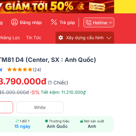
ng
Đăng nhập
Trả góp
Hotline
 Năng Lực
Tin Tức
Xây dựng cấu hình
M81 D4 (Center, SX : Anh Quốc)
W
(24)
3.790.000đ
(1 Chiếc)
45.000.000đ
-5%
Tiết kiệm: 11.210.000₫
White
1 đổi 1
Thương hiệu
Nơi sản xuất
15 ngày
Anh Quốc
Anh