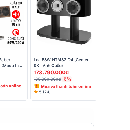
32.2kg tiện lợi di chuyển, lắp đặt trong
 chất liệu cao cấp bảo vệ hệ thống linh kiện
Faber
Loa B&W HTM82 D4 (Center,
 (Made In
SX : Anh Quốc)
173.790.000đ
-6%
185.000.000đ
toán online
Mua và thanh toán online
20%
5 (24)
giảm giá đến 20%