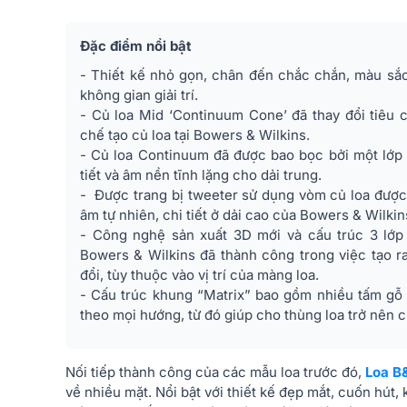
Đặc điểm nổi bật
- Thiết kế nhỏ gọn, chân đến chắc chắn, màu sắ
không gian giải trí.
- Củ loa Mid ‘Continuum Cone’ đã thay đổi tiêu
chế tạo củ loa tại Bowers & Wilkins.
- Củ loa Continuum đã được bao bọc bởi một lớp
tiết và âm nền tĩnh lặng cho dải trung.
- Được trang bị tweeter sử dụng vòm củ loa được 
âm tự nhiên, chi tiết ở dải cao của Bowers & Wilkin
- Công nghệ sản xuất 3D mới và cấu trúc 3 lớp 
Bowers & Wilkins đã thành công trong việc tạo r
đổi, tùy thuộc vào vị trí của màng loa.
- Cấu trúc khung “Matrix” bao gồm nhiều tấm gỗ 
theo mọi hướng, từ đó giúp cho thùng loa trở nên c
Nối tiếp thành công của các mẫu loa trước đó,
Loa B
về nhiều mặt. Nổi bật với thiết kế đẹp mắt, cuốn hút, 