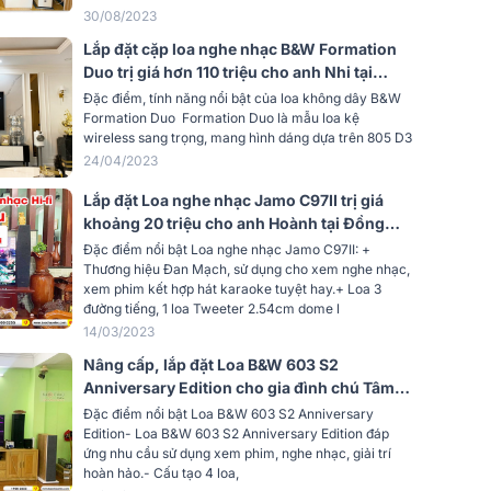
847 mm x344 mm x 371 mm
30/08/2023
Lắp đặt cặp loa nghe nhạc B&W Formation
32.2 kg
Duo trị giá hơn 110 triệu cho anh Nhi tại
TPHCM
Đặc điểm, tính năng nổi bật của loa không dây B&W
Phân
CÔNG TY TNHH ĐÔNG THÀNH - HÒA
Formation Duo Formation Duo là mẫu loa kệ
PHÚC
wireless sang trọng, mang hình dáng dựa trên 805 D3
24/04/2023
Lắp đặt Loa nghe nhạc Jamo C97II trị giá
khoảng 20 triệu cho anh Hoành tại Đồng
Nai
Đặc điểm nổi bật Loa nghe nhạc Jamo C97II: +
Thương hiệu Đan Mạch, sử dụng cho xem nghe nhạc,
xem phim kết hợp hát karaoke tuyệt hay.+ Loa 3
đường tiếng, 1 loa Tweeter 2.54cm dome l
14/03/2023
Nâng cấp, lắp đặt Loa B&W 603 S2
Anniversary Edition cho gia đình chú Tâm
tại Hà Nội
Đặc điểm nổi bật Loa B&W 603 S2 Anniversary
Edition- Loa B&W 603 S2 Anniversary Edition đáp
ứng nhu cầu sử dụng xem phim, nghe nhạc, giải trí
hoàn hảo.- Cấu tạo 4 loa,