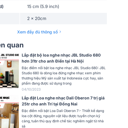
d)
15 cm (5.9 inch)
2 x 20cm
trữ tình, bolero
Xem đầy đủ thông số
n dùng
50W - 500W
iên quan
90 dB
Lắp đặt bộ loa nghe nhạc JBL Studio 680
hơn 31tr cho anh Điền tại Hà Nội
yến
28Hz - 28kHz
Đặc điểm nổi bật loa nghe nhạc JBL Studio 680: JBL
Studio 680 là dòng loa đứng nghe nhạc xem phim
8 ohms
thương hiệu Mỹ sản xuất tại Indonesia cực hay, sản
phẩm đang được sử dụng trong
Nghe nhạc, Xem phim, phòng khách,
04/10/2023
rộng
phòng ngủ
Lắp đặt Loa nghe nhạc Dali Oberon 7 trị giá
Black , White, Rosenut, Walnut
25tr cho anh Trí tại Đồng Nai
Đặc điểm nổi bật Loa Dali Oberon 7:- Thiết kế dạng
Tiêu chuẩn
loa cột đứng, nguyên vật liệu được tuyển chọn kỹ
càng, tuân thủ quy định chế tác nghiêm ngặt từ nhà
ộng x
sả