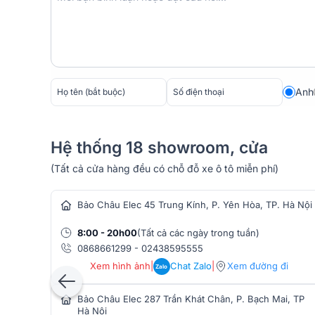
Anh
Mặt sau được trang bị hệ thống các cổng kết nối hiện 
Hệ thống 18 showroom, cửa
nhạc.
(Tất cả cửa hàng đều có chỗ đỗ xe ô tô miễn phí)
hàng âm thanh
Bảo Châu Elec 45 Trung Kính, P. Yên Hòa, TP. Hà Nội
8:00 - 20h00
(Tất cả các ngày trong tuần)
0868661299
-
02438595555
Xem hình ảnh
|
Chat Zalo
|
Xem đường đi
Zalo
Bảo Châu Elec 287 Trần Khát Chân, P. Bạch Mai, TP
Hà Nội