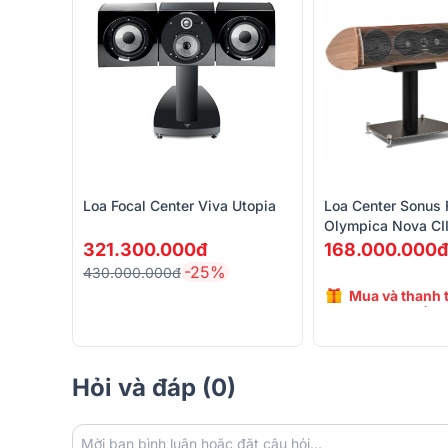
Kích thước nhỏ gọn 847 mm x344 mm x 371 mm, nặng 
mọi không gian giải trí. Vỏ ngoài được chế tạo từ các
hiện đại.
Loa Focal Center Viva Utopia
Loa Center Sonus 
Olympica Nova CII
Italy)
321.300.000đ
168.000.000đ
-25%
430.000.000đ
Mua và thanh 
giảm giá đến 
Hỏi và đáp (0)