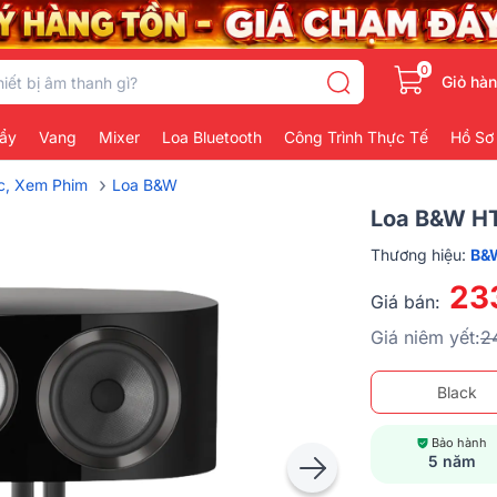
0
Giỏ hà
ẩy
Vang
Mixer
Loa Bluetooth
Công Trình Thực Tế
Hồ Sơ
›
c, Xem Phim
Loa B&W
Loa B&W HT
Thương hiệu:
B&
23
Giá bán:
Giá niêm yết:
2
Black
Bảo hành
5 năm