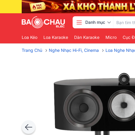
Danh mục
Loa Kéo
Loa Karaoke
Dàn Karaoke
Micro
Cục Đ
›
›
Trang Chủ
Nghe Nhạc Hi-Fi, Cinema
Loa Nghe Nhạ