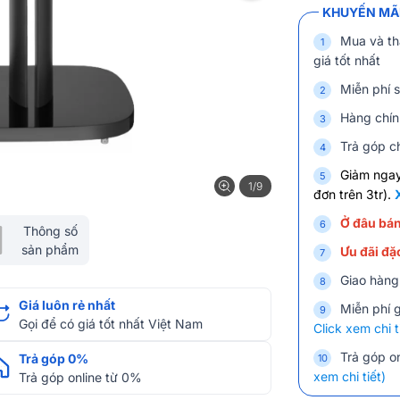
KHUYẾN MÃI
Mua và th
giá tốt nhất
Miễn phí s
Hàng chín
Trả góp ch
Giảm nga
1/9
đơn trên 3tr).
Ở đâu bán
Thông số
sản phẩm
Ưu đãi đặc
Giao hàng
Giá luôn rẻ nhất
Miễn phí 
Gọi để có giá tốt nhất Việt Nam
Click xem chi t
Trả góp on
Trả góp 0%
xem chi tiết)
Trả góp online từ 0%