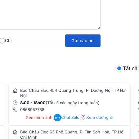
Gửi câu hỏi
Chị
đại, tiện lợi kết nối trong mọi hệ thống âm
Tất cả
Bảo Châu Elec 454 Quang Trung, P. Dương Nội, TP Hà
Nội
8:00 - 18h00
(Tất cả các ngày trong tuần)
0868957788
Xem hình ảnh
|
Chat Zalo
|
Xem đường đi
Zalo
Bảo Châu Elec 63 Phổ Quang, P. Tân Sơn Hoà, TP Hồ
Chí Minh