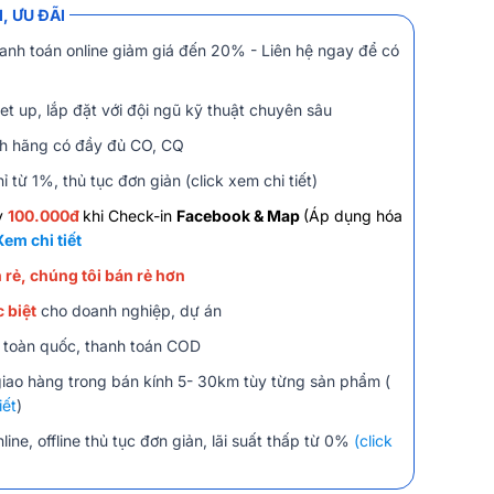
, ƯU ĐÃI
anh toán online giảm giá đến 20% - Liên hệ ngay để có
et up, lắp đặt với đội ngũ kỹ thuật chuyên sâu
h hãng có đầy đủ CO, CQ
ỉ từ 1%, thủ tục đơn giản (click xem chi tiết)
y
100.000đ
khi Check-in
Facebook & Map
(Áp dụng hóa
Xem chi tiết
 rẻ, chúng tôi bán rẻ hơn
 biệt
cho doanh nghiệp, dự án
 toàn quốc, thanh toán COD
giao hàng trong bán kính 5- 30km tùy từng sản phẩm (
iết
)
line, offline thủ tục đơn giản, lãi suất thấp từ 0%
(click