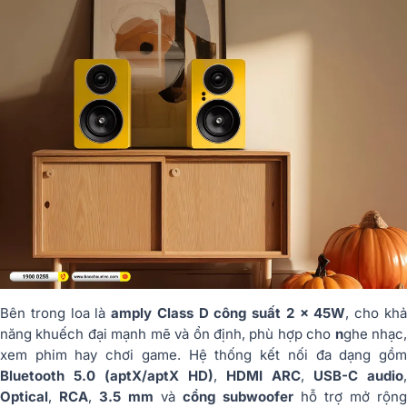
Bên trong loa là
amply Class D công suất 2 x 45W
, cho kh
năng khuếch đại mạnh mẽ và ổn định, phù hợp cho
n
ghe nhạc
xem phim hay chơi game. Hệ thống kết nối đa dạng gồm
Bluetooth 5.0 (aptX/aptX HD)
,
HDMI ARC
,
USB-C audio
,
Optical
,
RCA
,
3.5 mm
và
cổng subwoofer
hỗ trợ mở rộng