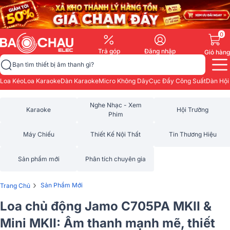
0
Trả góp
Đăng nhập
Giỏ hàng
Bạn tìm thiết bị âm thanh gì?
Loa Kéo
Loa Karaoke
Dàn Karaoke
Micro Không Dây
Cục Đẩy Công Suất
Dàn Hội
Nghe Nhạc - Xem
Karaoke
Hội Trường
Phim
Máy Chiếu
Thiết Kế Nội Thất
Tin Thương Hiệu
Sản phẩm mới
Phân tích chuyên gia
›
Sản Phẩm Mới
Trang Chủ
Loa chủ động Jamo C705PA MKII &
Mini MKII: Âm thanh mạnh mẽ, thiết