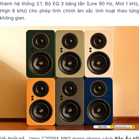
thành hệ thống 2.1. Bộ EQ 3 băng tần (Low 80 Hz, Mid 1 kHz,
High 8 kHz) cho phép tinh chỉnh âm sắc linh hoạt theo từng
không gian.
Về thiết kế, Jamo C705PA MKII mang phong cách
Bắc Âu tố