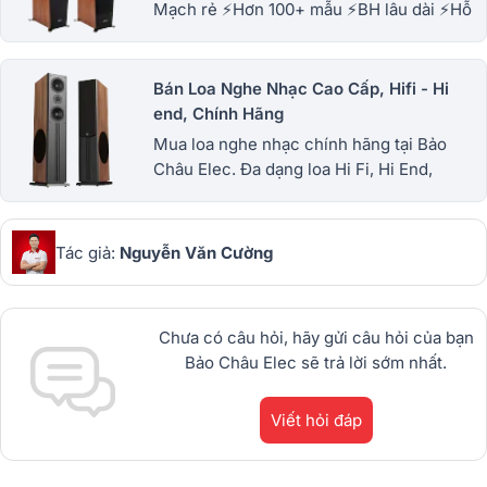
Mạch rẻ ⚡Hơn 100+ mẫu ⚡BH lâu dài ⚡Hỗ
trợ kĩ thuật trọn đời ⚡Hỗ trợ trả góp loa cây
Jamo nhanh.
Bán Loa Nghe Nhạc Cao Cấp, Hifi - Hi
end, Chính Hãng
Mua loa nghe nhạc chính hãng tại Bảo
Châu Elec. Đa dạng loa Hi Fi, Hi End,
bookshelf từ Yamaha, JBL, Tannoy, B&W,
Klipsch... Giá tốt trên thị trường, Có trả góp
Tác giả:
Nguyễn Văn Cường
Chưa có câu hỏi, hãy gửi câu hỏi của bạn
Bảo Châu Elec sẽ trả lời sớm nhất.
Viết hỏi đáp