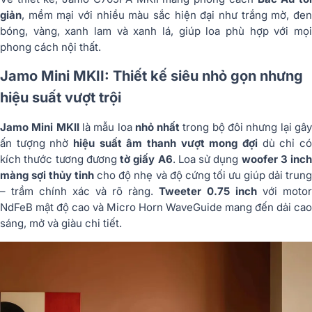
giản
, mềm mại với nhiều màu sắc hiện đại như trắng mờ, đen
bóng, vàng, xanh lam và xanh lá, giúp loa phù hợp với mọi
phong cách nội thất.
Jamo Mini MKII: Thiết kế siêu nhỏ gọn nhưng
hiệu suất vượt trội
Jamo Mini MKII
là mẫu loa
nhỏ nhất
trong bộ đôi nhưng lại gâ
ấn tượng nhờ
hiệu suất âm thanh vượt mong đợi
dù chỉ c
kích thước tương đương
tờ giấy A6
. Loa sử dụng
woofer 3 inch
màng sợi thủy tinh
cho độ nhẹ và độ cứng tối ưu giúp dải trun
– trầm chính xác và rõ ràng.
Tweeter 0.75 inch
với motor
NdFeB mật độ cao và Micro Horn WaveGuide mang đến dải cao
sáng, mở và giàu chi tiết.