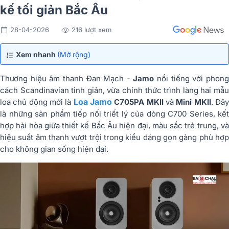
kế tối giản Bắc Âu
28-04-2026
216 lượt xem
Xem nhanh
(Mở rộng)
Thương hiệu âm thanh Đan Mạch -
Jamo
nổi tiếng với phon
cách Scandinavian tinh giản, vừa chính thức trình làng hai mẫu
Loa Jamo
loa chủ động mới là
C705PA MKII
và
Mini MKII
. Đâ
là những sản phẩm tiếp nối triết lý của dòng C700 Series, kết
hợp hài hòa giữa thiết kế Bắc Âu hiện đại, màu sắc trẻ trung, và
hiệu suất âm thanh vượt trội trong kiểu dáng gọn gàng phù hợp
cho không gian sống hiện đại.