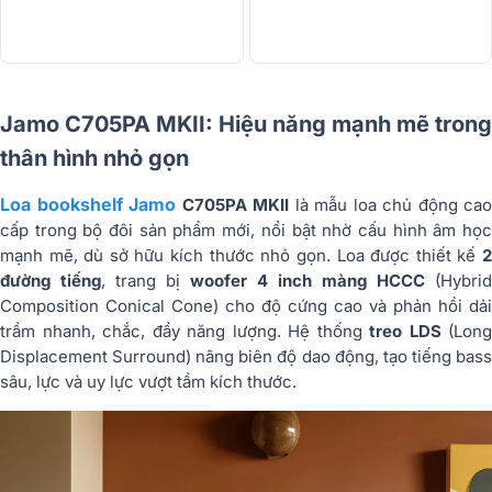
Jamo C705PA MKII: Hiệu năng mạnh mẽ trong
thân hình nhỏ gọn
Loa bookshelf Jamo
C705PA MKII
là mẫu loa chủ động cao
cấp trong bộ đôi sản phẩm mới, nổi bật nhờ cấu hình âm học
mạnh mẽ, dù sở hữu kích thước nhỏ gọn. Loa được thiết kế
2
đường tiếng
, trang bị
woofer 4 inch màng HCCC
(Hybrid
Composition Conical Cone) cho độ cứng cao và phản hồi dải
trầm nhanh, chắc, đầy năng lượng. Hệ thống
treo LDS
(Long
Displacement Surround) nâng biên độ dao động, tạo tiếng bass
sâu, lực và uy lực vượt tầm kích thước.