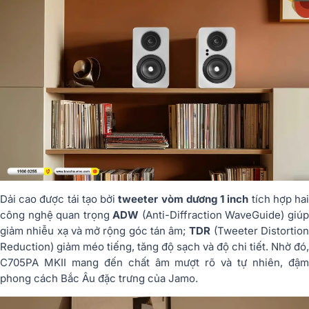
Dải cao được tái tạo bởi
tweeter vòm dương 1 inch
tích hợp ha
công nghệ quan trọng
ADW
(Anti-Diffraction WaveGuide) giú
giảm nhiễu xạ và mở rộng góc tán âm;
TDR
(Tweeter Distortio
Reduction) giảm méo tiếng, tăng độ sạch và độ chi tiết. Nhờ đó,
C705PA MKII mang đến chất âm mượt rõ và tự nhiên, đậm
phong cách Bắc Âu đặc trưng của Jamo.