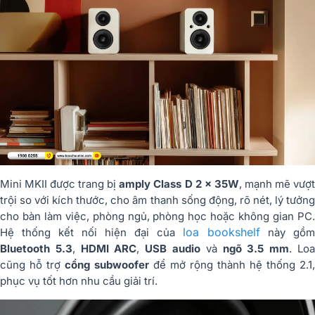
Mini MKII được trang bị
amply Class D 2 x 35W
, mạnh mẽ vượ
trội so với kích thước, cho âm thanh sống động, rõ nét, lý tưởng
cho bàn làm việc, phòng ngủ, phòng học hoặc không gian PC.
loa bookshelf
Hệ thống kết nối hiện đại của
này gồm
Bluetooth 5.3
,
HDMI ARC
,
USB audio
và
ngõ 3.5 mm
. Lo
cũng hỗ trợ
cổng subwoofer
để mở rộng thành hệ thống 2.1,
phục vụ tốt hơn nhu cầu giải trí.